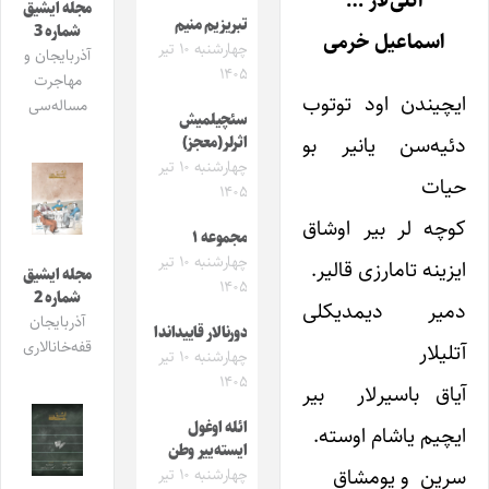
آتلی‌لار …
مجله ایشیق
تبریزیم منیم
شماره 3
اسماعیل خرمی
چهارشنبه ۱۰ تیر
آذربایجان و
۱۴۰۵
مهاجرت
ایچیندن اود توتوب
مساله‌سی
سئچیلمیش
دئیه‌سن یانیر بو
اثرلر(معجز)
چهارشنبه ۱۰ تیر
حیات
۱۴۰۵
کوچه لر بیر اوشاق
مجموعه ۱
چهارشنبه ۱۰ تیر
ایزینه تامارزی قالیر.
مجله ایشیق
۱۴۰۵
شماره 2
دمیر دیمدیکلی
آذربایجان
دورنالار قاییداندا
قفه‌خانالاری
آتلیلار
چهارشنبه ۱۰ تیر
۱۴۰۵
آیاق باسیرلار بیر
ائله اوغول
ایچیم یاشام اوسته.
ایسته‌ییر وطن
سرین و یومشاق
چهارشنبه ۱۰ تیر