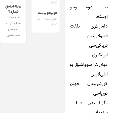
۱۴۰۵
بیر اودوم یوخو
مجله ایشیق
شماره 1
هوپ‌هوپ‌نامه
اوسته.
آذربایجان
چهارشنبه ۱۰ تیر
معلم‌لری و
۱۴۰۵
دامارلاری نئفت
تحصیل
قویولارینین
مساله‌سی
تریاکی‌سی
اوره‌کلری-
دولارلارا سوواشیق بو
آتلی‌لارین،
کورکلریندن جهنم
تورباسی
وگؤرلریندن قارا
سئودانین