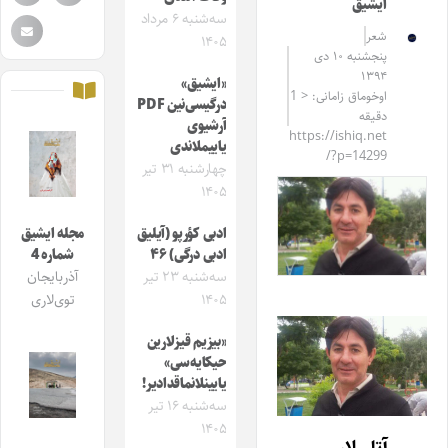
ایشیق
سه‌شنبه ۶ مرداد
شعر
۱۴۰۵
پنجشنبه ۱۰ دی
۱۳۹۴
«ایشیق»
اوخوماق زامانی: < 1
درگیسی‌نین PDF
دقیقه
آرشیوی
https://ishiq.net
یاییملاندی
/?p=14299
چهارشنبه ۳۱ تیر
۱۴۰۵
ادبی کؤرپو (آیلیق
مجله ایشیق
ادبی درگی) ۴۶
شماره 4
سه‌شنبه ۲۳ تیر
آذربایجان
۱۴۰۵
توی‌لاری
«بیزیم قیزلارین
حیکایه‌سی»
یایینلانماقدادیر!
سه‌شنبه ۱۶ تیر
۱۴۰۵