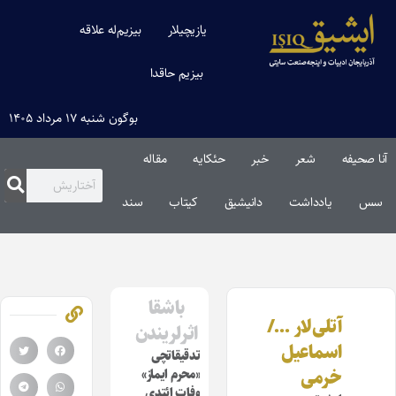
یازیچیلار
بیزیم‌له علاقه
بیزیم حاقدا
بوگون شنبه ۱۷ مرداد ۱۴۰۵
آنا صحیفه
شعر
خبر
حئکایه
مقاله‌
سس
یادداشت
دانیشیق
کیتاب
سند
باشقا
آتلی‌لار …/
اثرلریندن
اسماعیل
تدقیقاتچی
خرمی
«محرم ایماز»
وفات ائتدی