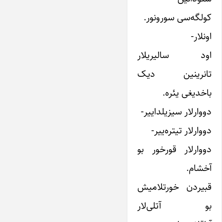
کولگه‌سی سورونور.
اونلار-
اود سالیریلار
تانرینین دیک
باخدیغی یئره.
دووارلار سیزیلداییر-
دووارلار تیتره‌ییر-
دووارلار قورخور بو
آخشام.
قبیردن خورتلامیش
بو آتلی‌لار