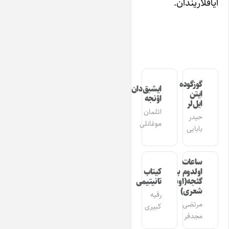
آیاقلاریندان.
گوزگوده
ایشیق‌دان
ایتن
اؤنجه
ایل‌لر
ائلمان
حیدر
موغانلی
بابایی
ساعات
اولدوم بیر
کیتاب
گئجه(اوشاق
تانیتیمی
شعری)
رقیه
مرتضی
کبیری
مجدفر