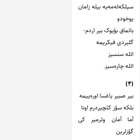
یلکه‌له‌مه‌یه بیله زامان
وخودو
اتماق بؤیوک بیر اردم-
لیردی فیکریمه
ئله سنسیز
ئله چاره‌سیز.
یر صبیر یاغسا اوره‌ییمه
لکه سؤز کئچیردرم اونا
ما آمان وئرمیر کی
ؤزلرین