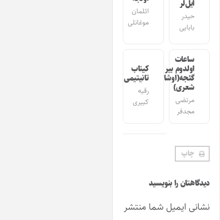
ایل‌لر
ائلمان
حیدر
موغانلی
بابایی
ساعات
اولدوم بیر
کیتاب
گئجه(اوشاق
تانیتیمی
شعری)
رقیه
مرتضی
کبیری
مجدفر
چاپ
یدگاهتان را بنویسید
شانی ایمیل شما منتشر