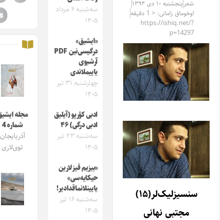
شعر
پنجشنبه ۱۰ دی ۱۳۹۴
سه‌شنبه ۶ مرداد
اوخوماق زامانی: < 1 دقیقه
۱۴۰۵
https://ishiq.net/?
p=14297
«ایشیق»
درگیسی‌نین PDF
آرشیوی
یاییملاندی
چهارشنبه ۳۱ تیر
۱۴۰۵
ادبی کؤرپو (آیلیق
مجله ایشیق
ادبی درگی) ۴۶
شماره 4
سه‌شنبه ۲۳ تیر
آذربایجان
۱۴۰۵
توی‌لاری
«بیزیم قیزلارین
حیکایه‌سی»
یایینلانماقدادیر!
سنسیزلیک‌لر(۱۵)
سه‌شنبه ۱۶ تیر
۱۴۰۵
مجتبی نهانی