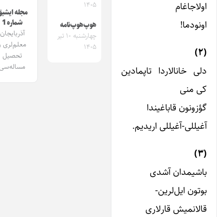
ولاجاغام
۱۴۰۵
مجله ایشیق
ونودما!
شماره 1
هوپ‌هوپ‌نامه
آذربایجان
چهارشنبه ۱۰ تیر
معلم‌لری و
۱۴۰۵
تحصیل
مساله‌سی
لی خانالاردا تاپمادین
ی منی
ؤزونون قاباغیندا
غیللی-آغیللی اریدیم.
اشیمدان آشدی
وتون ایل‌لرین-
الانمیش قارلاری