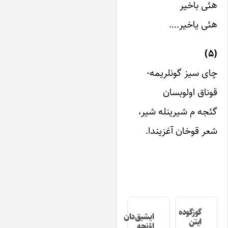
ئی باخیر
ئی یاخیر….
ای سیز گونلریمه-
وناق اولوبسان
ئجه م شیرینله شیر،
عر قوخان آغزیندا.
گوزگوده
ایشیق‌دان
ایتن
اؤنجه