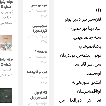
مجله ایشیق
تبریزیم منیم
شماره 3
چهارشنبه ۱۰ تیر
آذربایجان و
۱۴۰۵
مهاجرت
ان‌سیز بیر دمیر یولو
مساله‌سی
سئچیلمیش
ینادینا بوراخمیر-
اثرلر(معجز)
نه چاتماغیمی…
چهارشنبه ۱۰ تیر
۱۴۰۵
اشلانمیشام،
مجموعه ۱
وتون بیتمه‌ین یوللاردان
چهارشنبه ۱۰ تیر
مجله ایشیق
۱۴۰۵
ن، بیر قاتارسان
شماره 2
آذربایجان
وره‌ییمدن
دورنالار قاییداندا
قفه‌خانالاری
چهارشنبه ۱۰ تیر
یشیق سورعتی‌له
۱۴۰۵
وزاقلاشیرسان
ائله اوغول
ایسته‌ییر وطن
ما هر دوراقدا من
چهارشنبه ۱۰ تیر