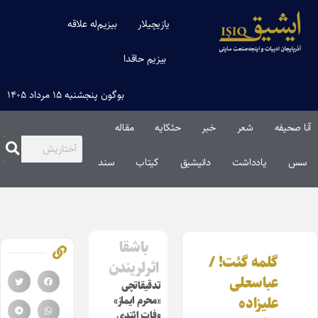
یازیچیلار
بیزیم‌له علاقه
بیزیم حاقدا
بوگون پنجشنبه ۱۵ مرداد ۱۴۰۵
آنا صحیفه
شعر
خبر
حئکایه
مقاله‌
سس
یادداشت
دانیشیق
کیتاب
سند
باشقا
گلمه گئت! /
اثرلریندن
عباسعلی
تدقیقاتچی
علیزاده
«محرم ایماز»
وفات ائتدی