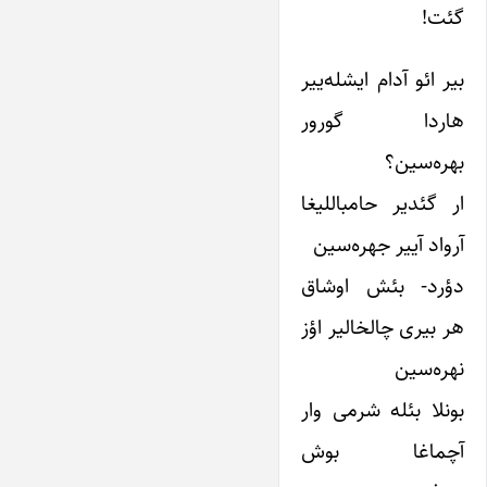
گئت!
بیر ائو آدام ایشله‌ییر
هاردا گورور
بهره‌سین؟
ار گئدیر حامباللیغا
آرواد آییر جهره‌سین
دؤرد- بئش اوشاق
هر بیری چالخالیر اؤز
نهره‌سین
بونلا بئله شرمی وار
آچماغا بوش