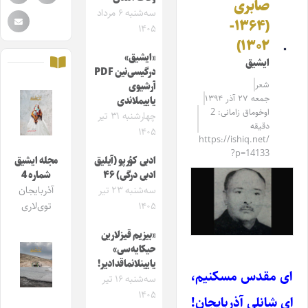
صابری
سه‌شنبه ۶ مرداد
(۱۳۶۴-
۱۴۰۵
۱۳۰۲)
«ایشیق»
ایشیق
درگیسی‌نین PDF
شعر
آرشیوی
جمعه ۲۷ آذر ۱۳۹۴
یاییملاندی
اوخوماق زامانی: 2
چهارشنبه ۳۱ تیر
دقیقه
۱۴۰۵
https://ishiq.net/
?p=14133
ادبی کؤرپو (آیلیق
مجله ایشیق
ادبی درگی) ۴۶
شماره 4
سه‌شنبه ۲۳ تیر
آذربایجان
۱۴۰۵
توی‌لاری
«بیزیم قیزلارین
حیکایه‌سی»
یایینلانماقدادیر!
ای مقدس مسکنیم،
سه‌شنبه ۱۶ تیر
۱۴۰۵
ای شانلی آذربایجان
!