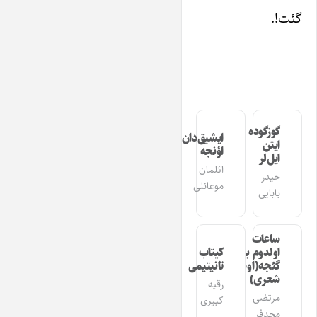
گئت!.
گوزگوده
ایشیق‌دان
ایتن
اؤنجه
ایل‌لر
ائلمان
حیدر
موغانلی
بابایی
ساعات
اولدوم بیر
کیتاب
گئجه(اوشاق
تانیتیمی
شعری)
رقیه
مرتضی
کبیری
مجدفر