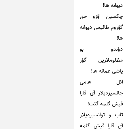
دیوانه ها!
چکسین اؤزو حق
گؤروم ظالیمی دیوانه
ها!
دؤندو بو
مظلوملارین گؤز
یاشی عمانه ها!
ائل هامی
جانسیز‌‌دیلار آی قارا
قیش گلمه گئت!
تاب و توانسیز‌‌دیلار
آی قارا قیش گلمه