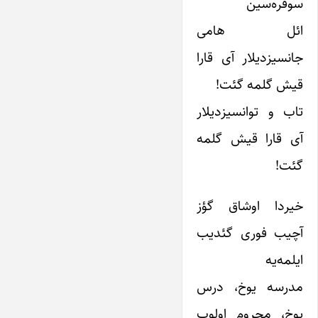
سوفره‌سین
ائل هامی
جانسیز‌‌دیلار آی قارا
قیش گلمه گئت!
تاب و توانسیز‌‌دیلار
آی قارا قیش گلمه
گئت!
خیردا اوشاق گؤز
آچیب فوری گئدیب
ایلمه‌یه
مدرسه یوخ، درس
یوخ، محروم اولوب