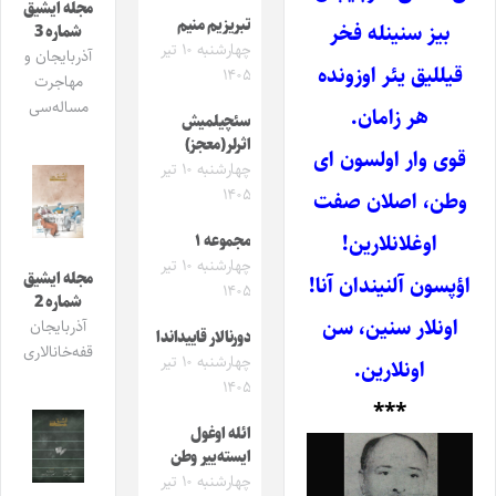
مجله ایشیق
تبریزیم منیم
بیز سنینله فخر
شماره 3
چهارشنبه ۱۰ تیر
آذربایجان و
قیللیق یئر اوزونده
۱۴۰۵
مهاجرت
مساله‌سی
هر زامان
.
سئچیلمیش
اثرلر(معجز)
قوی وار اولسون ای
چهارشنبه ۱۰ تیر
۱۴۰۵
وطن، اصلان صفت
اوغلانلارین
!
مجموعه ۱
چهارشنبه ۱۰ تیر
مجله ایشیق
اؤپسون آلنیندان آنا!
۱۴۰۵
شماره 2
اونلار سنین، سن
آذربایجان
دورنالار قاییداندا
قفه‌خانالاری
چهارشنبه ۱۰ تیر
اونلارین
.
۱۴۰۵
***
ائله اوغول
ایسته‌ییر وطن
چهارشنبه ۱۰ تیر