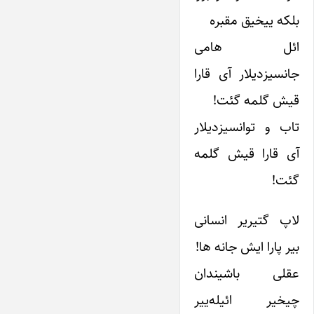
بلکه ییخیق مقبره
ائل هامی
جانسیز‌‌دیلار آی قارا
قیش گلمه گئت!
تاب و توانسیز‌‌دیلار
آی قارا قیش گلمه
گئت!
لاپ گتیریر انسانی
بیر پارا ایش جانه ها!
عقلی باشیندان
چیخیر ائیله‌ییر