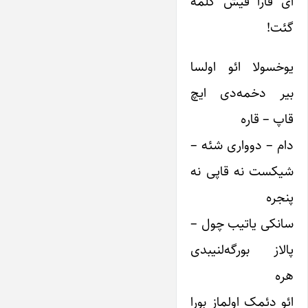
آی قارا قیش گلمه
گئت!
یوخسولا ائو اولسا
بیر دخمه‌دی ایچ
قاپ – قاره
دام – دوواری شئه –
شیکست نه قاپی نه
پنجره
سانکی یاتیب چول –
پالاز بورگه‌لنیبدی
هره
ائو دئمک اولماز بورا