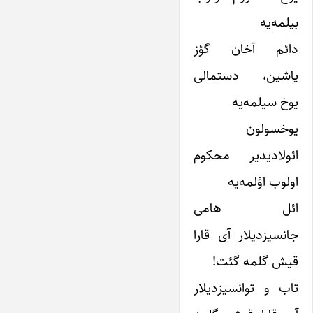
بیلمه‌یه
دائم آخان گؤز
یاشین، دستمالی
یوخ سیلمه‌یه
یوخسولون
ائولادیدیر محکوم
اولوب اؤلمه‌یه
ائل هامی
جانسیز‌‌دیلار آی قارا
قیش گلمه گئت!
تاب و توانسیز‌‌دیلار