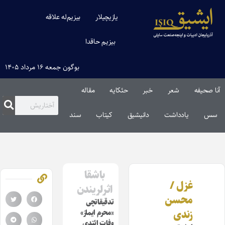
یازیچیلار
بیزیم‌له علاقه
بیزیم حاقدا
بوگون جمعه ۱۶ مرداد ۱۴۰۵
آنا صحیفه
شعر
خبر
حئکایه
مقاله‌
سس
یادداشت
دانیشیق
کیتاب
سند
باشقا
غزل /
اثرلریندن
محسن
تدقیقاتچی
زندی
«محرم ایماز»
وفات ائتدی