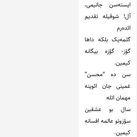
ایسته‌سن جانیمی،
آل! شوقیله تقدیم
ائده‌رم
گلمه‌یک بلکه داها
گؤز- گؤزه بیگانه
کیمین.
سن ده “محسن”
غمینی جان ائوینه
مهمان ائله
سال بو عشقین
سؤزونو عالمه افسانه
کیمین.