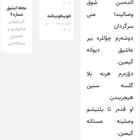
ائده‌سن شوق
۱۴۰۵
مجله ایشیق
وصالیندا منی
شماره 1
هوپ‌هوپ‌نامه
آذربایجان
چهارشنبه ۱۰ تیر
سرگردان
معلم‌لری و
۱۴۰۵
تحصیل
دوشه‌رم چؤللره بیر
مساله‌سی
عاشیق دیوانه
کیمین.
دؤزه‌رم هرنه بلا
گلسه سنین
هیجریندن
او قده‌ر تا یئتیشم
وصلینه مستانه
کیمین.