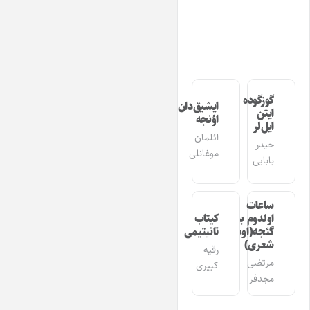
گوزگوده
ایشیق‌دان
ایتن
اؤنجه
ایل‌لر
ائلمان
حیدر
موغانلی
بابایی
ساعات
اولدوم بیر
کیتاب
گئجه(اوشاق
تانیتیمی
شعری)
رقیه
مرتضی
کبیری
مجدفر