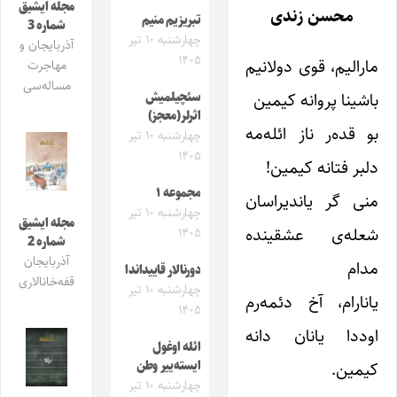
مجله ایشیق
محسن زندی
تبریزیم منیم
شماره 3
چهارشنبه ۱۰ تیر
آذربایجان و
۱۴۰۵
مارالیم، قوی دولانیم
مهاجرت
مساله‌سی
باشینا پروانه کیمین
سئچیلمیش
اثرلر(معجز)
بو قده‌ر ناز ائله‌مه
چهارشنبه ۱۰ تیر
۱۴۰۵
دلبر فتانه کیمین!
مجموعه ۱
منی گر یاندیراسان
چهارشنبه ۱۰ تیر
مجله ایشیق
شعله‌ی عشقینده
۱۴۰۵
شماره 2
آذربایجان
مدام
دورنالار قاییداندا
قفه‌خانالاری
چهارشنبه ۱۰ تیر
یانارام، آخ دئمه‌رم
۱۴۰۵
اوددا یانان دانه
ائله اوغول
ایسته‌ییر وطن
کیمین.
چهارشنبه ۱۰ تیر