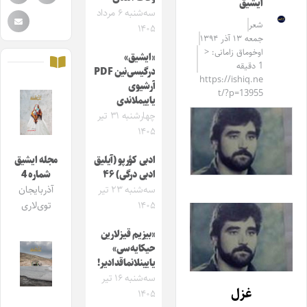
ایشیق
سه‌شنبه ۶ مرداد
شعر
۱۴۰۵
جمعه ۱۳ آذر ۱۳۹۴
اوخوماق زامانی: <
«ایشیق»
1 دقیقه
درگیسی‌نین PDF
https://ishiq.ne
آرشیوی
t/?p=13955
یاییملاندی
چهارشنبه ۳۱ تیر
۱۴۰۵
ادبی کؤرپو (آیلیق
مجله ایشیق
ادبی درگی) ۴۶
شماره 4
سه‌شنبه ۲۳ تیر
آذربایجان
۱۴۰۵
توی‌لاری
«بیزیم قیزلارین
حیکایه‌سی»
یایینلانماقدادیر!
سه‌شنبه ۱۶ تیر
غزل
۱۴۰۵