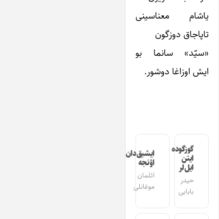
یاشام معناسینی
تاپاجاق دوزگون
«سیّد» سانما بو
ایش اوزاغا دوشور.
گوزگوده
ایشیق‌دان
ایتن
اؤنجه
ایل‌لر
ائلمان
حیدر
موغانلی
بابایی