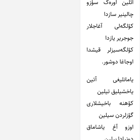
ائلین اوره‌ک سؤزو
چالینیر سازدا
کؤلگه‌لی آغاجلار
جوجریر یازدا
کؤلگه‌سیزلر قیشدا
اوجاغا دوشور.
یامانلیغی آتین
یاخشیلیق تیلین
کؤهنه باخیشلاری
گؤزلردن سیلین
اوزو آغ یاشاماق
دونیادا بیلین