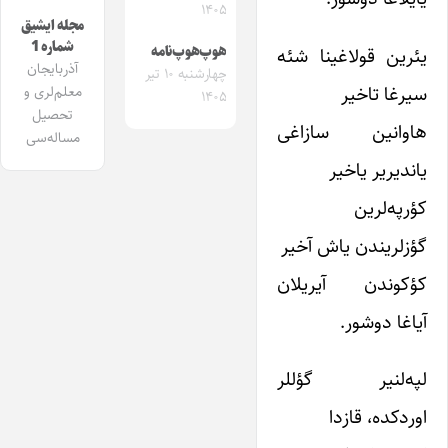
۱۴۰۵
مجله ایشیق
شماره 1
یئرین قولاغینا شئه
هوپ‌هوپ‌نامه
آذربایجان
چهارشنبه ۱۰ تیر
سیرغا تاخیر
معلم‌لری و
۱۴۰۵
تحصیل
هاوانین سازاغی
مساله‌سی
یاندیریر یاخیر
کؤرپه‌لرین
گؤزلریندن یاش آخیر
کؤکوندن آیریلان
آیاغا دوشور.
لپه‌لنیر گؤللر
اوردکده، قازدا