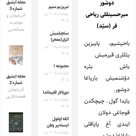
دوشور
مجله ایشیق
تبریزیم منیم
شماره 3
میرحسینقلی ریاحی
چهارشنبه ۱۰ تیر
آذربایجان و
۱۴۰۵
مهاجرت
فر (سیّد)
مساله‌سی
سئچیلمیش
اثرلر(معجز)
باخیشیم، پاییزین
چهارشنبه ۱۰ تیر
۱۴۰۵
یئللری قیرمیش
یاش یئره
مجموعه ۱
چهارشنبه ۱۰ تیر
مجله ایشیق
دؤشنمیش یارپاغا
۱۴۰۵
شماره 2
دوشور.
آذربایجان
دورنالار قاییداندا
قفه‌خانالاری
چهارشنبه ۱۰ تیر
یایدا گول ـ چیچکدن
۱۴۰۵
قوجاغی دولان
ائله اوغول
ایندی آغ پاپاقلی
ایسته‌ییر وطن
چهارشنبه ۱۰ تیر
یایلاغا دوشور.