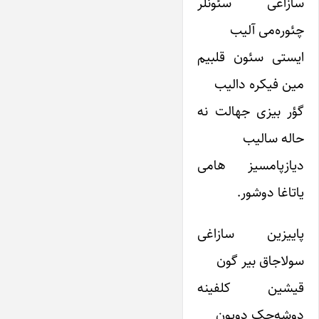
سازاغی سئونلر
چئوره‌می آلیب
ایستی سئون قلبیم
مین فیکره دالیب
گؤر بیزی جهالت نه
حاله سالیب
دیازپامسیز هامی
یاتاغا دوشور.
پاییزین سازاغی
سولاجاق بیر گون
قیشین کلفینه
دوشه‌جک دویون