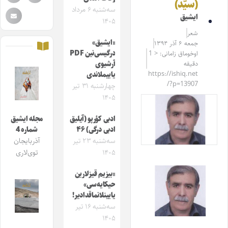
(سیّد)
سه‌شنبه ۶ مرداد
ایشیق
۱۴۰۵
شعر
«ایشیق»
جمعه ۶ آذر ۱۳۹۴
درگیسی‌نین PDF
اوخوماق زامانی: < 1
دقیقه
آرشیوی
https://ishiq.net
یاییملاندی
/?p=13907
چهارشنبه ۳۱ تیر
۱۴۰۵
ادبی کؤرپو (آیلیق
مجله ایشیق
ادبی درگی) ۴۶
شماره 4
سه‌شنبه ۲۳ تیر
آذربایجان
۱۴۰۵
توی‌لاری
«بیزیم قیزلارین
حیکایه‌سی»
یایینلانماقدادیر!
سه‌شنبه ۱۶ تیر
۱۴۰۵