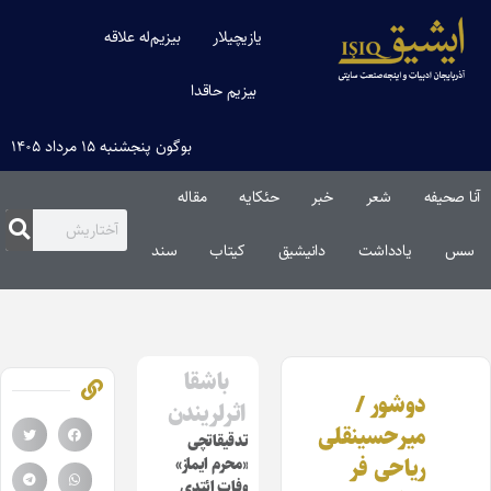
یازیچیلار
بیزیم‌له علاقه
بیزیم حاقدا
بوگون پنجشنبه ۱۵ مرداد ۱۴۰۵
آنا صحیفه
شعر
خبر
حئکایه
مقاله‌
سس
یادداشت
دانیشیق
کیتاب
سند
باشقا
دوشور /
اثرلریندن
میرحسینقلی
تدقیقاتچی
ریاحی فر
«محرم ایماز»
وفات ائتدی