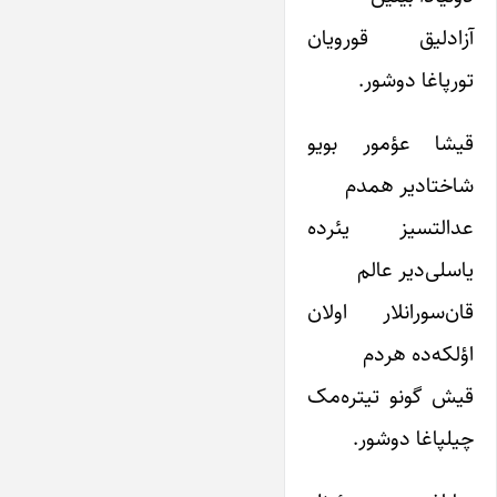
آزادلیق قورویان
تورپاغا دوشور.
قیشا عؤمور بویو
شاختادیر همدم
عدالتسیز یئرده
یاسلی‌دیر عالم
قان‌سورانلار اولان
اؤلکه‌ده هردم
قیش گونو تیتره‌مک
چیلپاغا دوشور.