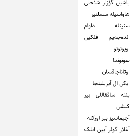
یاشیل گؤزلر شئحلی
هاواسیله سسلنیر
سنینله داوام
ائده‌جه‌یم فلکین
اویونونو
سونوندا
اوتاناجاقسان
ایکی ال آیریلینجا
یئنه ساققاللی بیر
کیشی
آجیماسیز بیر اورکله
آغلار گولر آیین ایلک