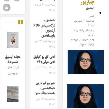
جبارپور
سه‌شنبه ۶ مرداد
ایشیق
۱۴۰۵
شعر
«ایشیق»
دوشنبه ۲ شهریور
درگیسی‌نین PDF
۱۳۹۴
اوخوماق زامانی: 2
آرشیوی
دقیقه
یاییملاندی
https://ishiq.net
چهارشنبه ۳۱ تیر
/?p=12951
۱۴۰۵
ادبی کؤرپو (آیلیق
مجله ایشیق
ادبی درگی) ۴۶
شماره 4
سه‌شنبه ۲۳ تیر
آذربایجان
۱۴۰۵
توی‌لاری
«بیزیم قیزلارین
حیکایه‌سی»
یایینلانماقدادیر!
سه‌شنبه ۱۶ تیر
۱۴۰۵