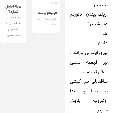
۱۴۰۵
بئینیمین
مجله ایشیق
شماره 1
هوپ‌هوپ‌نامه
ازیلمه‌ییندن دئوریم
آذربایجان
چهارشنبه ۱۰ تیر
دئییشیلیر!
معلم‌لری و
۱۴۰۵
تحصیل
هی
مساله‌سی
دایان
بیزی ایکی‌لی یارات…
بیر قهقهه سسی
فلکی تیتره‌دیر
ساققاللی بیر کیشی
بیر ماسا آرخاسیندا
اوتوروب یازیلار
جیزیر