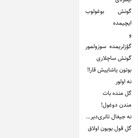
گونش بوغولوب
ایچیمده
و
گؤزلریمده سوزولمور
گونش ساچلاری
بوتون یاشاییش قارا!
نه اولور
گل منده بات
مندن دوغول!
نه جیغال تانری‌دیر…
گل قول بویون اولاق