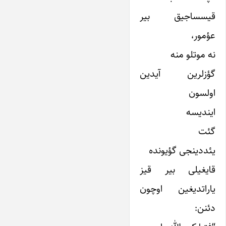
قیسساجیق بیر
عؤمور،
نه موتلو منه
گؤزلرین آیدین
اولسون
ایندیسه
گئت
یئددینجی گؤیونده
قایغیلی بیر قیز
یاراتدیغین اوچون
دئنن: