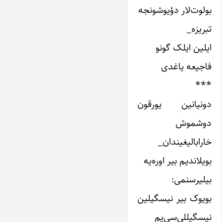
بولوت‌لار دؤیوشونجه
تبریزه_
ایلین ایلک گونو
فاجیعه یاغدی
***
دونیانین یورقون
دوشموش
خارابالیغیندان_
بویلاندیم بیر اوره‌یه
بیلیرسنمی:
بویوک بیر نیسگیلین
نیسگیللی‌سی‌یم