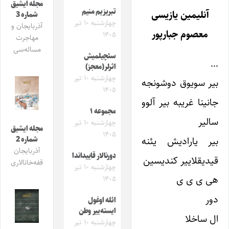
مجله ایشیق
تبریزیم منیم
آنلیمین یازیسی
شماره 3
چهارشنبه ۱۰ تیر
آذربایجان و
معصوم جبارپور
۱۴۰۵
مهاجرت
مساله‌سی
سئچیلمیش
…
اثرلر(معجز)
چهارشنبه ۱۰ تیر
بیر سویوق دوشونجه
۱۴۰۵
جانینا غریبه بیر آلوو
مجموعه ۱
سالیر
چهارشنبه ۱۰ تیر
مجله ایشیق
۱۴۰۵
بیر یارادیش یئنه
شماره 2
آذربایجان
دورنالار قاییداندا
قیدیقلاییر کندیسین
قفه‌خانالاری
چهارشنبه ۱۰ تیر
هی ی ی ی
۱۴۰۵
دور
ائله اوغول
ایسته‌ییر وطن
ال ساخلا
چهارشنبه ۱۰ تیر