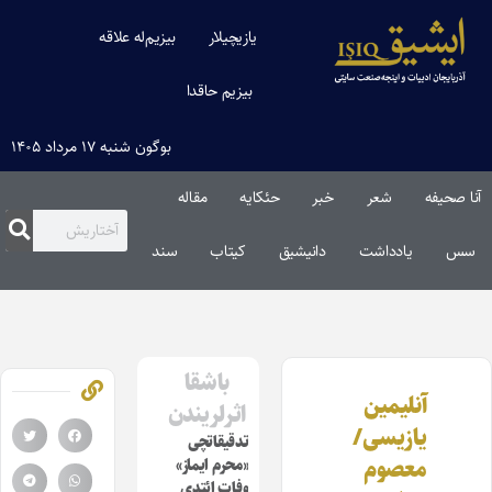
یازیچیلار
بیزیم‌له علاقه
بیزیم حاقدا
بوگون شنبه ۱۷ مرداد ۱۴۰۵
آنا صحیفه
شعر
خبر
حئکایه
مقاله‌
سس
یادداشت
دانیشیق
کیتاب
سند
باشقا
آنلیمین
اثرلریندن
یازیسی/
تدقیقاتچی
معصوم
«محرم ایماز»
وفات ائتدی