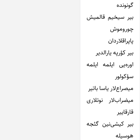
گونونده
بیر سیخیم قالمیش
چوروموش
پاپراقلاردان
بیر کؤرپه یارالدیر
اوره‌یی ایلمه ایلمه
سؤکولور
میصراع‌لار یاسا باتیر
میضراب‌لار نوتلاری
قارقاییر
بیر کیشی‌نین گئجه
هوسیله