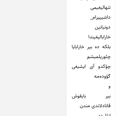
تنهالیغیمی
داشیییرام_
دونیانین
خارابالیغیندا
بلکه ده بیر خارابایا
چئوریلمیشم
چؤکدو آی ایشیغی
گؤوده‌مه
و
بیر بایقوش
قانادلاندی مندن
ایللردی