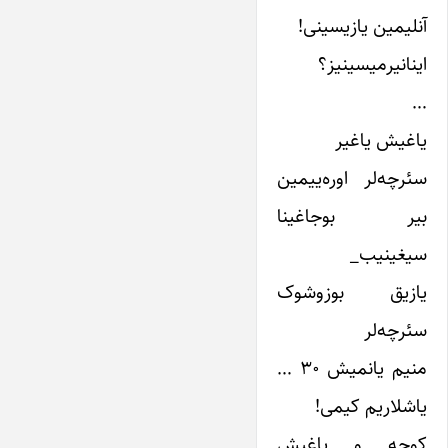
آنلیمین یازیسینی!
اینانیرمیسینیز؟
…
یاغیش یاغیر
سئرچه‌لر اوره‌ییمین
بیر بوجاغینا
سیغینیب_
یازیق بوزوشوک
سئرچه‌لر
منیم یانمیش ۳۰ …
یاشلاریم کیمی!
کوچه و یاغیش