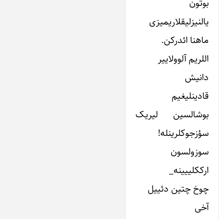
بوتون
یالنیزلیقلاریمیزی
ماهنا ائدرکن.
اللریم آلوولاییر
دانیش
قادینلیغیم
بوشالسین لیریک
سؤزجوکلرینله!
سوزولسون
ارککلییینه_
چوخ چتین دئییل
آخی