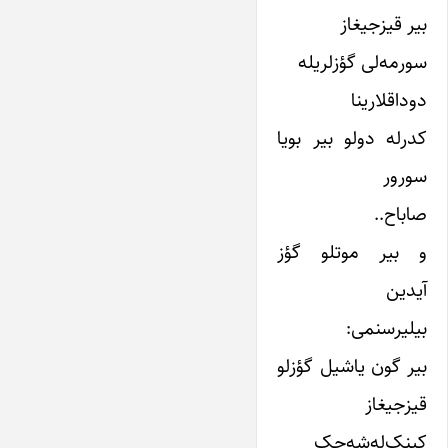
بیر قیزجیغاز
سورمه‌لی گؤزلریله
دوداقلارینا
کدرله دولو بیر بویا
سورور
صاباح..
و بیر موتلو گؤز
آیدین
بیلیرسنمی:
بیر گون یاشیل گؤزلو
قیزجیغاز
کپنک‌له‌شه‌جک