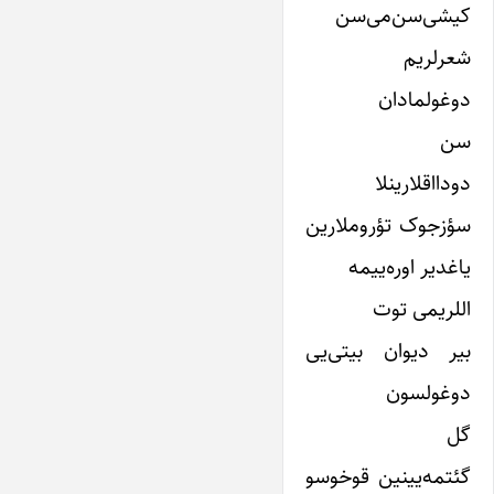
کیشی‌سن‌می‌سن
شعرلریم
دوغولمادان
سن
دودااقلارینلا
سؤزجوک تؤروملارین
یاغدیر اوره‌ییمه
اللریمی توت
بیر دیوان بیتی‌یی
دوغولسون
گل
گئتمه‌یینین قوخوسو