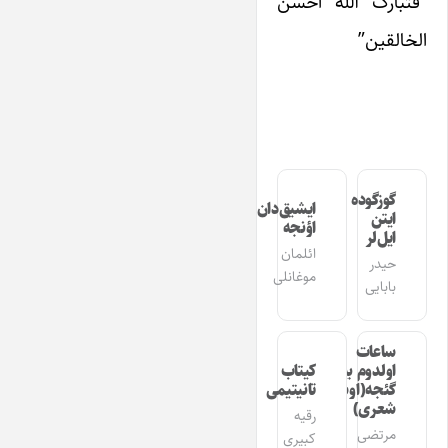
“فتبارک الله احسن
الخالقین”
گوزگوده
ایشیق‌دان
ایتن
اؤنجه
ایل‌لر
ائلمان
حیدر
موغانلی
بابایی
ساعات
اولدوم بیر
کیتاب
گئجه(اوشاق
تانیتیمی
شعری)
رقیه
مرتضی
کبیری