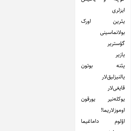
ایزلری
یئرین اورک
بولانماسینی
گؤستریر
یازیر
یئنه بوتون
یالنیزلیق‌لار
قایغی‌لار
یوکله‌نیر یورقون
اوموزلاریما!
اؤلوم داماغیما