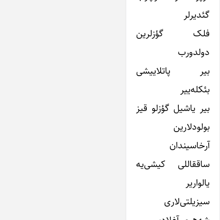
گئدیرلر
فلک گؤزلرین
دولدورب
بیر پاتلاییشی
بئکله‌ییر
بیر یاشیل گؤزلو قیز
بولودلارین
آرخاسیندان
ساققاللی کیشی‌یه
یالواریر
سیزیلتی‌لاری