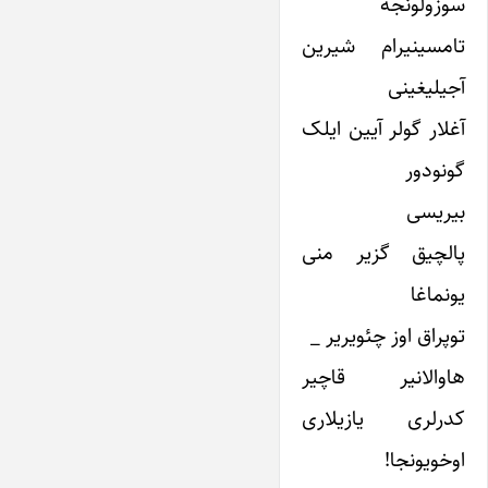
سوزولونجه
تامسینیرام شیرین
آجیلیغینی
آغلار گولر آیین ایلک
گونودور
بیریسی
پالچیق گزیر منی
یونماغا
توپراق اوز چئویریر _
هاوالانیر قاچیر
کدرلری یازیلاری
اوخویونجا!