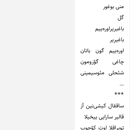
منی بوغور
گل
باغیریراوره‌ییم
باغیریر
اوره‌ییم گون باتان
چاغی گؤزومون
شئحلی مئوسیمینی
…
***
ساققال کیشی‌نین آز
قالیر سارایی ییخیلا
توپراقلا اوت کؤچوب