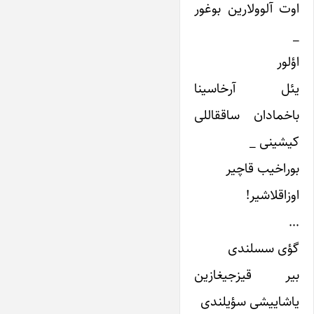
اوت آلوولارین بوغور
_
اؤلور
یئل آرخاسینا
باخمادان ساققاللی
کیشینی _
بوراخیب قاچیر
اوزاقلاشیر!
…
گؤی سسلندی
بیر قیزجیغازین
یاشاییشی سؤیلندی