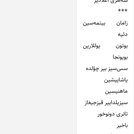
شه‌هری آغلادیر
***
زامان بیتمه‌سین
دئیه
بوتون یوللارین
بویونجا
سس‌سیز بیر چؤلده
یاشاییشین
ماهنیسین
سیزیلداییر قیزجیغاز
تانری دونوخور
باخیر