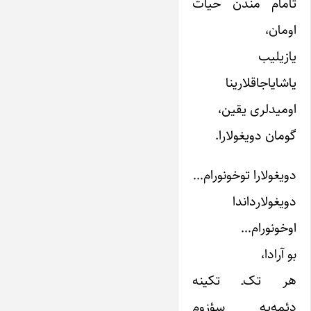
تامام مندن حیات
اومان،
یازیلیب
یاشایاجاقلارینا
اومیدلری یقین،
گومان دویغولارا.
دویغولارا توخونورام…
دویغولارداندا
اوخونورام…
بو آرادا،
هر تک‌ـ تکینه
دئمه‌یه سؤزوم