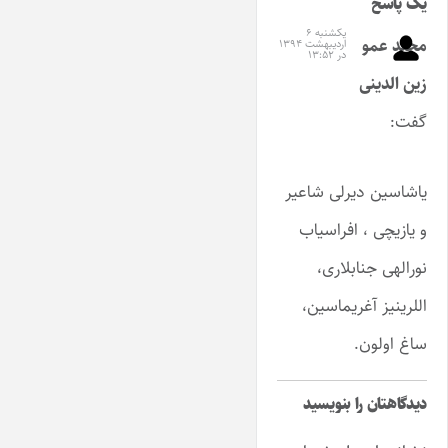
یک پاسخ
یکشنبه ۶
مجید عمو
اردیبهشت ۱۳۹۴
در ۱۳:۵۲
زین الدینی
گفت:
یاشاسین دیرلی شاعیر
و یازیچی ، افراسیاب
نورالهی جنابلاری،
اللرینیز آغریماسین،
ساغ اولون.
دیدگاهتان را بنویسید