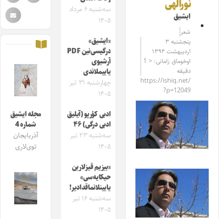
نورالهی
سه‌شنبه ۶ مرداد
ایشیق
۱۴۰۵
شعر
«ایشیق»
پنجشنبه ۳
درگیسی‌نین PDF
اردیبهشت ۱۳۹۴
اوخوماق زامانی: < 1
آرشیوی
دقیقه
یاییملاندی
https://ishiq.net/
چهارشنبه ۳۱ تیر
?p=12049
۱۴۰۵
ادبی کؤرپو (آیلیق
مجله ایشیق
ادبی درگی) ۴۶
شماره 4
سه‌شنبه ۲۳ تیر
آذربایجان
۱۴۰۵
توی‌لاری
«بیزیم قیزلارین
حیکایه‌سی»
یایینلانماقدادیر!
سه‌شنبه ۱۶ تیر
۱۴۰۵