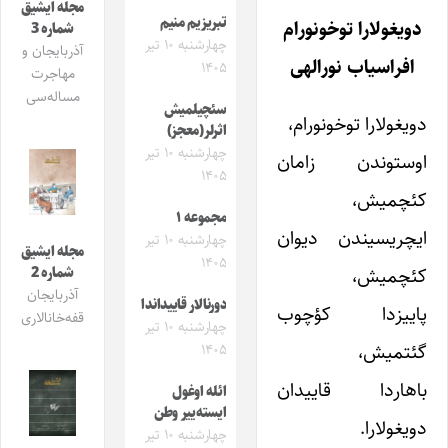
مجله ایشیق
تبریزیم منیم
دویغولارا توخونورام
شماره 3
چهارشنبه ۱۰ تیر
آذربایجان و
افراسیاب نورالهی
۱۴۰۵
مهاجرت
مساله‌سی
سئچیلمیش
دویغولارا توخونورام،
اثرلر(معجز)
چهارشنبه ۱۰ تیر
اوستوندن زامان
۱۴۰۵
کئچمیش،
مجموعه ۱
ایچریسیندن دیوان
چهارشنبه ۱۰ تیر
مجله ایشیق
۱۴۰۵
کئچمیش،
شماره 2
آذربایجان
دورنالار قاییداندا
پاییزدا کؤچوب
قفه‌خانالاری
چهارشنبه ۱۰ تیر
گئتمیش،
۱۴۰۵
باهاردا قاییدان
ائله اوغول
ایسته‌ییر وطن
دویغولارا.
چهارشنبه ۱۰ تیر