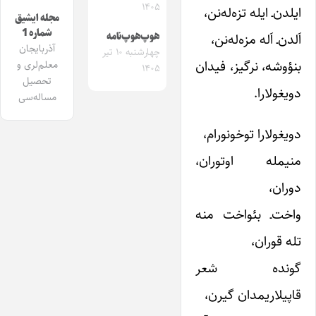
۱۴۰۵
ایلدن‌ـ ایله تزه‌له‌نن،
مجله ایشیق
شماره 1
هوپ‌هوپ‌نامه
اَلدن‌ـ اَله مزه‌له‌نن،
آذربایجان
چهارشنبه ۱۰ تیر
بنؤوشه، نرگیز، فیدان
معلم‌لری و
۱۴۰۵
تحصیل
دویغولارا.
مساله‌سی
دویغولارا توخونورام،
منیمله اوتوران،
دوران،
واخت‌ـ بئواخت منه
تله قوران،
گونده شعر
قاپیلاریمدان گیرن،