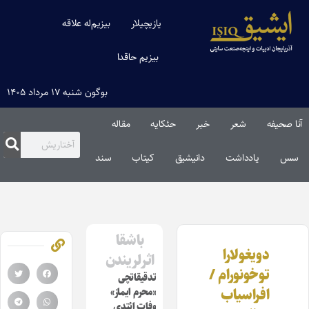
یازیچیلار
بیزیم‌له علاقه
بیزیم حاقدا
بوگون شنبه ۱۷ مرداد ۱۴۰۵
آنا صحیفه
شعر
خبر
حئکایه
مقاله‌
سس
یادداشت
دانیشیق
کیتاب
سند
باشقا
دویغولارا
اثرلریندن
توخونورام /
تدقیقاتچی
افراسیاب
«محرم ایماز»
وفات ائتدی