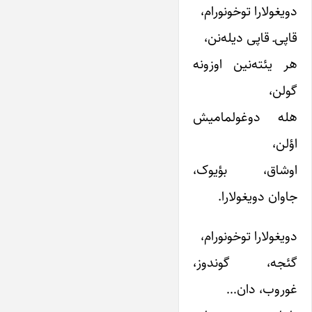
دویغولارا توخونورام،
قاپی‌ـ قاپی دیله‌نن،
هر یئته‌نین اوزونه
گولن،
هله دوغولمامیش
اؤلن،
اوشاق، بؤیوک،
جاوان دویغولارا.
دویغولارا توخونورام،
گئجه، گوندوز،
غوروب، دان…