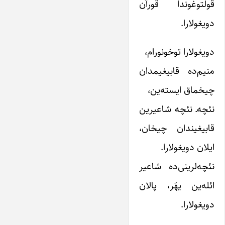
قولتوغوندا قورآن
دویغولارا.
دویغولارا توخونورام،
منیم‌ده قابیغیمدان
چیخماق ایسته‌ین،
نئچه‌ـ نئچه شاعیرین
قابیغیندان چیخان،
ایلان دویغولارا.
نئچه‌لرینی‌ده شاعیر
ائله‌ین یهَر، پالان
دویغولارا.