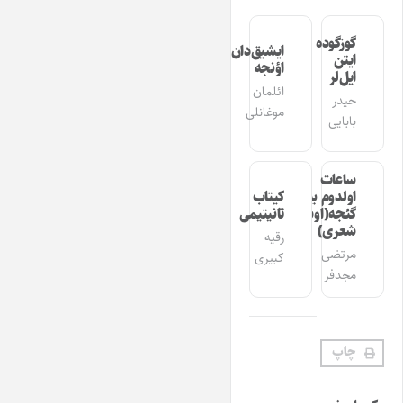
گوزگوده
ایشیق‌دان
ایتن
اؤنجه
ایل‌لر
ائلمان
حیدر
موغانلی
بابایی
ساعات
اولدوم بیر
کیتاب
گئجه(اوشاق
تانیتیمی
شعری)
رقیه
مرتضی
کبیری
مجدفر
چاپ