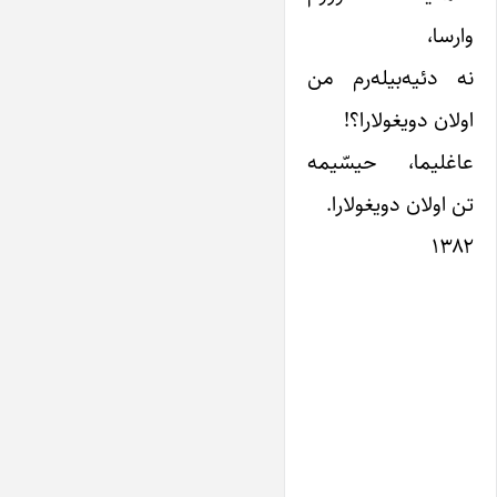
وارسا،
نه دئیه‌بیله‌رم من
اولان دویغولارا؟!
عاغلیما، حیسّیمه
تن اولان دویغولارا.
۱۳۸۲