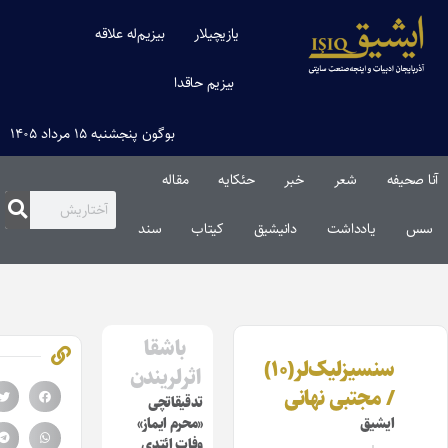
یازیچیلار
بیزیم‌له علاقه
بیزیم حاقدا
بوگون پنجشنبه ۱۵ مرداد ۱۴۰۵
 صحیفه
شعر
خبر
حئکایه
مقاله‌
س
یادداشت
دانیشیق
کیتاب
سند
باشقا
سنسیزلیک‌لر(۱۰)
اثرلریندن
/ مجتبی نهانی
تدقیقاتچی
ایشیق
«محرم ایماز»
وفات ائتدی