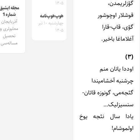
ؤزلریمدن،
۱۴۰۵
مجله ایشیق
وشلار اوچوشور
شماره 1
هوپ‌هوپ‌نامه
آذربایجان
چهارشنبه ۱۰ تیر
ؤی، قاپ-قارا
معلم‌لری و
۱۴۰۵
تحصیل
غلاماغا باخیر.
مساله‌سی
(۳
وددا یانان منم
رشنبه آخشامیندا
ئجه‌می، گونوزه قاتان-
نسیزلیک…
ادا سال نئجه یوخ
ولموشام!