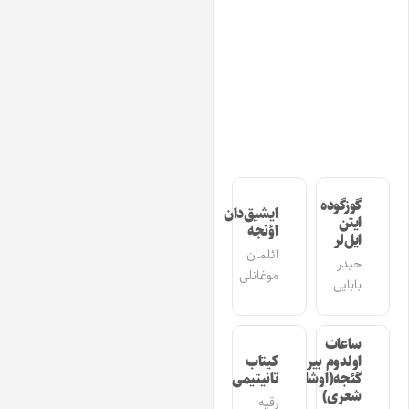
گوزگوده
ایشیق‌دان
ایتن
اؤنجه
ایل‌لر
ائلمان
حیدر
موغانلی
بابایی
ساعات
اولدوم بیر
کیتاب
گئجه(اوشاق
تانیتیمی
شعری)
رقیه