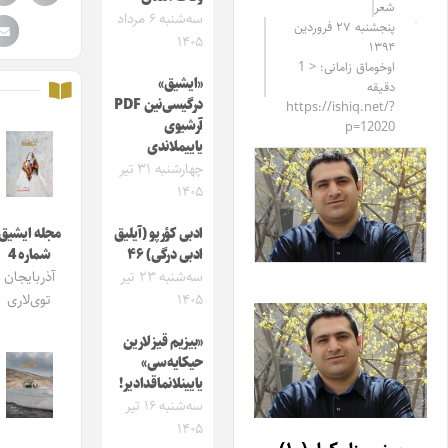
شعر
سه‌شنبه ۶ مرداد
پنجشنبه ۲۷ فروردین
۱۴۰۵
۱۳۹۴
اوخوماق زامانی: < 1
«ایشیق»
دقیقه
درگیسی‌نین PDF
https://ishiq.net/?
آرشیوی
p=12020
یاییملاندی
چهارشنبه ۳۱ تیر
۱۴۰۵
ادبی کؤرپو (آیلیق
مجله ایشیق
ادبی درگی) ۴۶
شماره 4
سه‌شنبه ۲۳ تیر
آذربایجان
۱۴۰۵
توی‌لاری
«بیزیم قیزلارین
حیکایه‌سی»
یایینلانماقدادیر!
سه‌شنبه ۱۶ تیر
۱۴۰۵