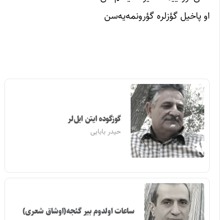
او پاخیل‌ گؤزلره‌ گؤرونمه‌یه‌‌سن‌
گوزگوده ایتن ایل‌لر
حیدر بابایی
ساعات اولدوم بیر گئجه(اوشاق شعری)