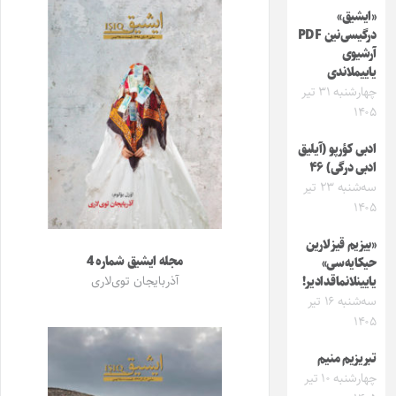
«ایشیق»
درگیسی‌نین PDF
آرشیوی
یاییملاندی
چهارشنبه ۳۱ تیر
۱۴۰۵
ادبی کؤرپو (آیلیق
ادبی درگی) ۴۶
سه‌شنبه ۲۳ تیر
۱۴۰۵
«بیزیم قیزلارین
مجله ایشیق شماره 4
حیکایه‌سی»
آذربایجان توی‌لاری
یایینلانماقدادیر!
سه‌شنبه ۱۶ تیر
۱۴۰۵
تبریزیم منیم
چهارشنبه ۱۰ تیر