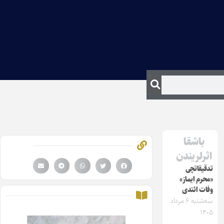
باشقا
اثرلریندن
تدقیقاتچی
«محرم ایماز»
وفات ائتدی
سه‌شنبه ۶ مرداد
۱۴۰۵