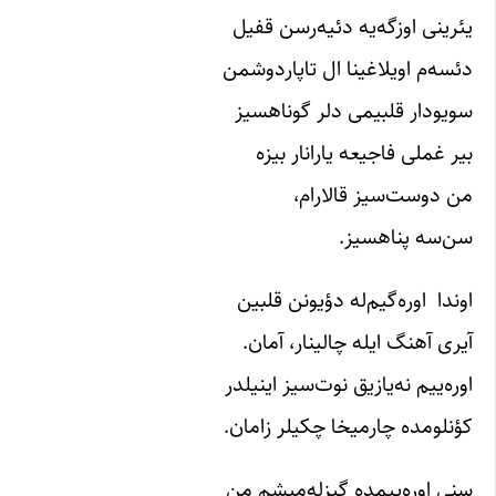
یئرینی‌ اوزگه‌یه‌ دئیه‌رسن‌ قفیل‌
دئسه‌م‌ اویلاغینا ال‌ تاپاردوشمن‌
سویودار قلبیمی‌ د‌لر گوناهسیز
بیر غملی‌ فاجیعه‌ یارانار بیزه‌
من‌ دوست‌سیز قالارام‌،
سن‌سه ‌پناهسیز.
اوندا اوره‌گیم‌له‌ دؤیونن‌ قلبین‌
آیری‌ آهنگ‌ ایله‌ چالینار، آمان.‌
اوره‌ییم‌ نه‌یازیق‌ نوت‌سیز اینیلدر
کؤنلومده‌ چارمیخا چکیلر زامان‌.
سنی‌ اوره‌ییمده‌ گیزله‌میشم‌ من‌