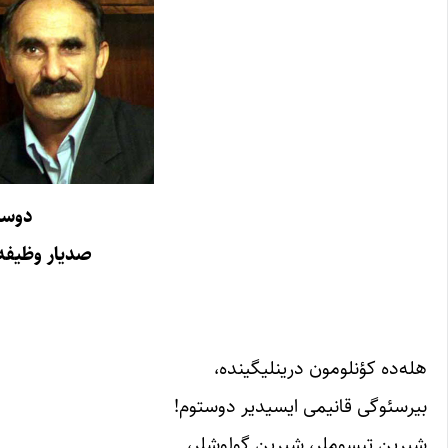
دوست
صدیار وظیفه (
هله‌ده‌ کؤنلومون‌ درینلیگینده‌،
بیرسئوگی‌ قانیمی‌ ایسیدیر دوستوم!‌
شیرین‌ تبسوملر، شیرین‌ گولوشلر،