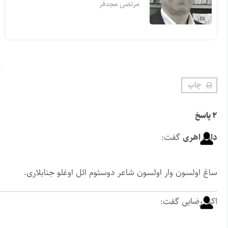
مرتضی مجدفر
چاپ
۲ پاسخ
داود اهری
گفت:
ساغ اولسون وار اولسون شاعر دوستوم ائل اوغلو جنابلاری.
اکبر رضایی
گفت: