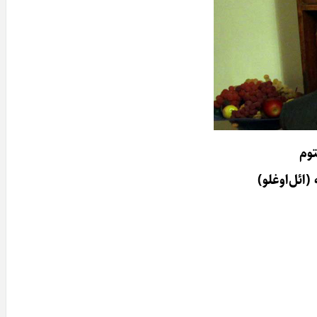
وم‌
ائل‌اوغلو)