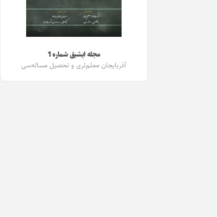
مجله ایشیق شماره 1
آذربایجان معلم‌لری و تحصیل مساله‌سی