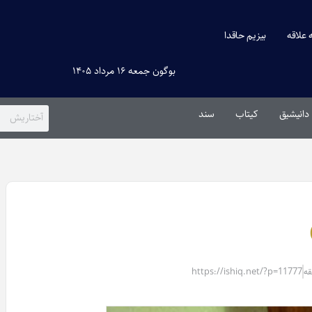
ه علاقه
بیزیم حاقدا
بوگون جمعه ۱۶ مرداد ۱۴۰۵
دانیشیق
کیتاب
سند
https://ishiq.net/?p=11777