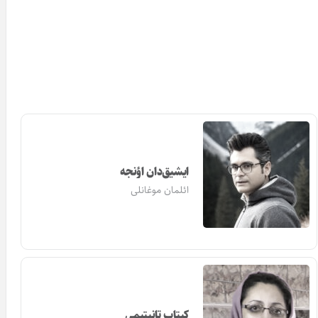
ایشیق‌دان اؤنجه
ائلمان موغانلی
کیتاب تانیتیمی