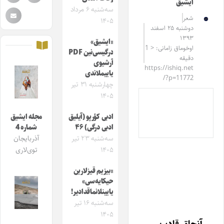
ایشیق
سه‌شنبه ۶ مرداد
شعر
۱۴۰۵
دوشنبه ۲۵ اسفند
۱۳۹۳
«ایشیق»
اوخوماق زامانی: < 1
درگیسی‌نین PDF
دقیقه
آرشیوی
https://ishiq.net
یاییملاندی
/?p=11772
چهارشنبه ۳۱ تیر
۱۴۰۵
ادبی کؤرپو (آیلیق
مجله ایشیق
ادبی درگی) ۴۶
شماره 4
سه‌شنبه ۲۳ تیر
آذربایجان
۱۴۰۵
توی‌لاری
«بیزیم قیزلارین
حیکایه‌سی»
یایینلانماقدادیر!
سه‌شنبه ۱۶ تیر
۱۴۰۵