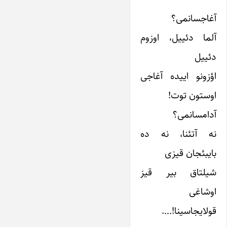
آغاجسانمی؟
آلما دئییل، اوزوم
دئییل
اؤزونو اییده آغاجی
اوستون توت!
آدامسانمی؟
نه آتئنا، نه ده
بایبئجان قیزی
شیلتاق بیر قیز
اوشاغی
قولایجاسینا!….