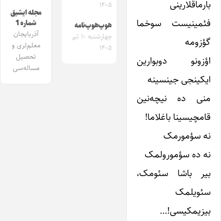
بارماقلارینی
۱۴۰۵
مجله ایشیق
فئمینیست سوخما
شماره 1
هوپ‌هوپ‌نامه
آذربایجان
چهارشنبه ۱۰ تیر
گؤزومه
معلم‌لری و
۱۴۰۵
تحصیل
اؤزونو دوبوارین
مساله‌سی
ایکینجی جینسینه
منی ده نیچه‌نین
قامچیسینا باغلاما!
نه سؤمورمک
نه ده سؤمورولمک
بیر باشا سئومک،
سئویلمک
بیزیمکیسی!…