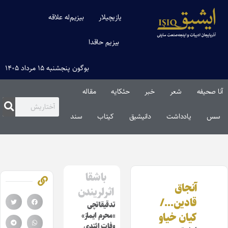
یازیچیلار
بیزیم‌له علاقه
بیزیم حاقدا
بوگون پنجشنبه ۱۵ مرداد ۱۴۰۵
آنا صحیفه
شعر
خبر
حئکایه
مقاله‌
سس
یادداشت
دانیشیق
کیتاب
سند
باشقا
آنجاق
اثرلریندن
قادین…/
تدقیقاتچی
کیان خیاو
«محرم ایماز»
وفات ائتدی