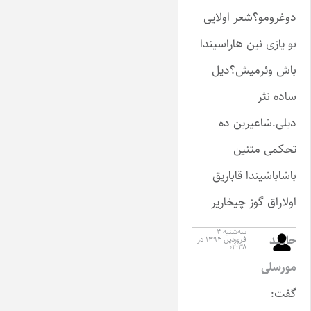
دوغرومو؟شعر اولایی
بو یازی نین هاراسیندا
باش وئرمیش؟دیل
ساده نثر
دیلی.شاعیرین ده
تحکمی متنین
باشاباشیندا قاباریق
اولاراق گوز چیخاریر
سه‌شنبه ۴
حامید
فروردین ۱۳۹۴ در
۰۲:۳۸
مورسلی
گفت: