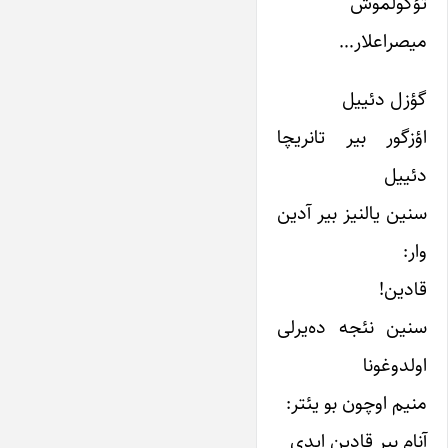
تؤکولموش
میصراعلار…
گؤزل دئییل
اؤزگور بیر تانریچا
دئییل
سنین یالنیز بیر آدین
وار:
قادین!
سنین نئجه ده‌یرلی
اولدوغونا
منیم اوچون بو یئتر:
آنام بیر قادین ایدی