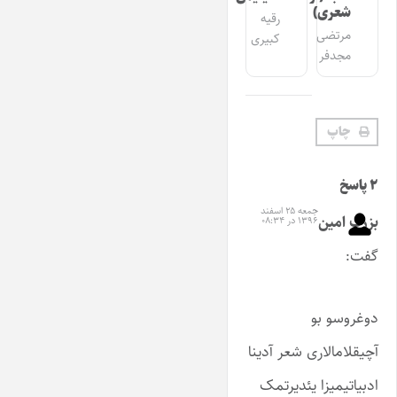
شعری)
رقیه
مرتضی
کبیری
مجدفر
چاپ
۲ پاسخ
جمعه ۲۵ اسفند
بزرگ امین
۱۳۹۶ در ۰۸:۳۴
گفت:
دوغروسو بو
آچیقلامالاری شعر آدینا
ادبیاتیمیزا یئدیرتمک