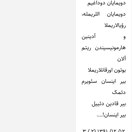
دویمایان دوداغیم
دویمایان اللریمله،
رؤیالاریملا
و آدینین
هارمونیسیندن ریتم
آلان
بوتون اورقانلاریملا
بیر اینسان سئویرم
دئمک
بیر قادین دئییل
بیر اینسان!….
۱۲/ ۱۲/ ۱۳۹۱ (۲ / ۳