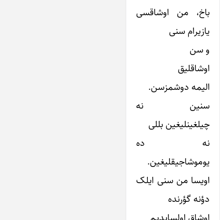
باخ، من اوشاقسی
یازیرام سنی
و سن
اوشاقلیق
الیمه دوشمزسن.
سنین نه
چیلغینلیغین بللی
نه ده
یوموشاجیقلیغین.
اویسا من سنی ایلک
دؤنه گؤرنده
اوشاق اولسایدیم