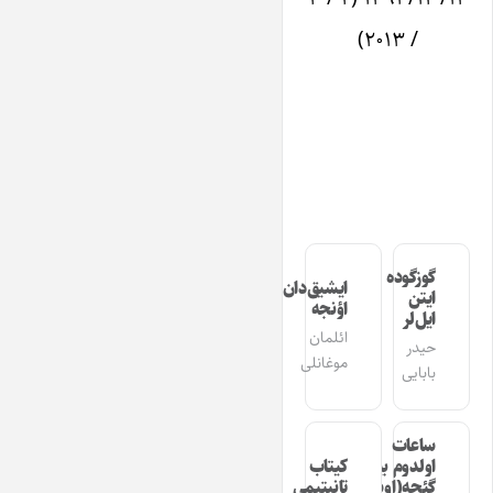
/ ۲۰۱۳)
گوزگوده
ایشیق‌دان
ایتن
اؤنجه
ایل‌لر
ائلمان
حیدر
موغانلی
بابایی
ساعات
اولدوم بیر
کیتاب
گئجه(اوشاق
تانیتیمی