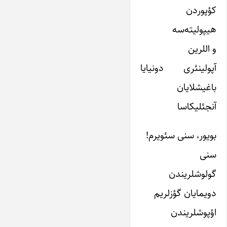
کؤپوردن
هیپولیته‌سه
و اللرین
آپولینئری دونیایا
باغیشلایان
آنجئلیکا‌سا
بویور، سنی سئویرم!
سنی
گولوشلریندن
دویمایان گؤزلریم
اؤپوشلریندن