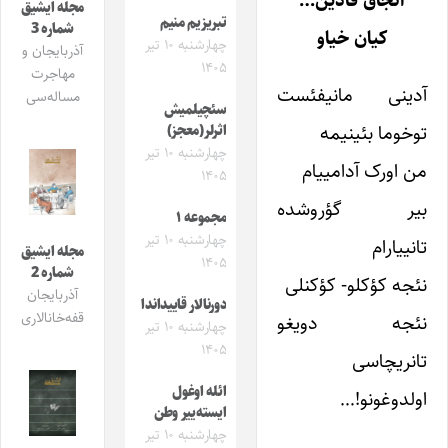
آنجاق قادین…
مجله ایشیق
تبریزیم منیم
شماره 3
کیان خیاو
چهارشنبه ۱۰ تیر
آذربایجان و
۱۴۰۵
مهاجرت
آدینی مانیفئست
مساله‌سی
سئچیلمیش
توخوما بئینیمه
اثرلر(معجز)
چهارشنبه ۱۰ تیر
من اورک آدامییام
۱۴۰۵
بیر گؤروشده
مجموعه ۱
چهارشنبه ۱۰ تیر
تانییارام
مجله ایشیق
۱۴۰۵
شماره 2
نئجه کؤکلو- کؤکنلی
آذربایجان
دورنالار قاییداندا
قفه‌خانالاری
نئجه دویغو
چهارشنبه ۱۰ تیر
۱۴۰۵
تانریچاسی
ائله اوغول
اولدوغونو!…
ایسته‌ییر وطن
چهارشنبه ۱۰ تیر