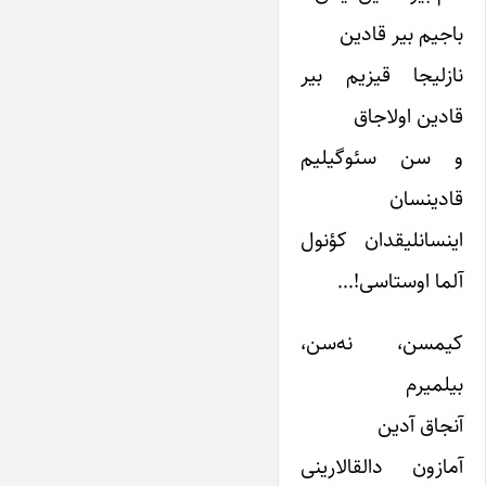
باجیم بیر قادین
نازلیجا قیزیم بیر
قادین اولا‌جاق
و سن سئوگیلیم
قادینسان
اینسانلیقدان کؤنول
آلما اوستاسی!…
کیمسن، نه‌سن،
بیلمیرم
آنجاق آدین
آمازون دالقا‌لارینی