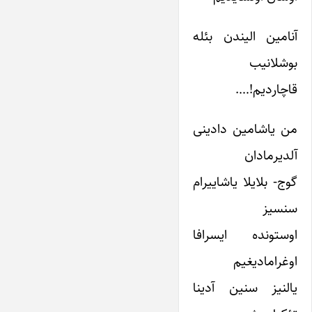
آنامین الیندن بئله
بوشلانیب
قاچاردیم!….
من یاشامین دادینی
آلدیرما‌دان
گوج- بلایلا یاشاییرام
سنسیز
اوستونده ایسرافا
اوغرامادیغیم
یالنیز سنین آدینا