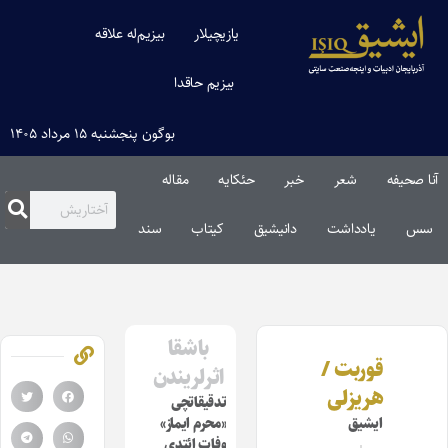
یازیچیلار
بیزیم‌له علاقه
بیزیم حاقدا
بوگون پنجشنبه ۱۵ مرداد ۱۴۰۵
آنا صحیفه
شعر
خبر
حئکایه
مقاله‌
سس
یادداشت
دانیشیق
کیتاب
سند
باشقا
قوربت /
اثرلریندن
هریزلی
تدقیقاتچی
ایشیق
«محرم ایماز»
وفات ائتدی