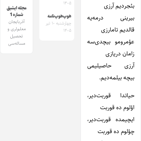
۱۴۰۵
بئجردیم آرزی
مجله ایشیق
شماره 1
بیرینی درمه‌یه
هوپ‌هوپ‌نامه
آذربایجان
چهارشنبه ۱۰ تیر
قالدیم تامارزی
معلم‌لری و
۱۴۰۵
تحصیل
عؤمرومو بیچدی‌سه
مساله‌سی
زامان دریازی
آرزی حاصیلیمی
بیچه بیلمه‌دیم.
حیاتدا قوربت‌دیر،
اؤلوم ده قوربت
ایچیمده قوربت‌دیر،
چؤلوم ده قوربت