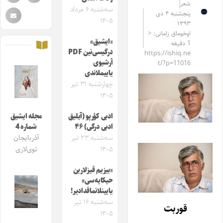
شعر
سه‌شنبه ۶ مرداد
پنجشنبه ۴ دی
۱۴۰۵
۱۳۹۳
اوخوماق زامانی: <
«ایشیق»
1 دقیقه
درگیسی‌نین PDF
https://ishiq.ne
آرشیوی
t/?p=11016
یاییملاندی
چهارشنبه ۳۱ تیر
۱۴۰۵
ادبی کؤرپو (آیلیق
مجله ایشیق
ادبی درگی) ۴۶
شماره 4
سه‌شنبه ۲۳ تیر
آذربایجان
۱۴۰۵
توی‌لاری
«بیزیم قیزلارین
حیکایه‌سی»
یایینلانماقدادیر!
سه‌شنبه ۱۶ تیر
قوربت
۱۴۰۵