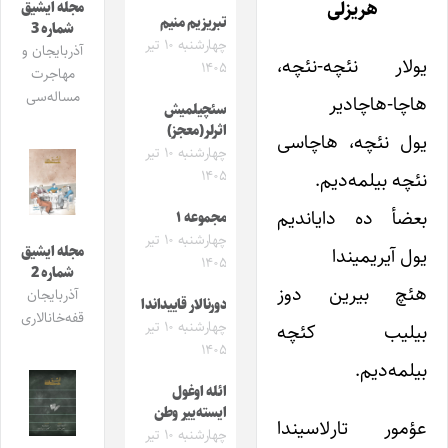
هریزلی
مجله ایشیق
تبریزیم منیم
شماره 3
چهارشنبه ۱۰ تیر
آذربایجان و
یولار نئچه-نئچه،
۱۴۰۵
مهاجرت
مساله‌سی
هاچا-هاچادیر
سئچیلمیش
اثرلر(معجز)
یول نئچه، هاچاسی
چهارشنبه ۱۰ تیر
۱۴۰۵
نئچه بیلمه‌دیم.
بعضأ ده دایاندیم
مجموعه ۱
چهارشنبه ۱۰ تیر
مجله ایشیق
یول آیریمیندا
۱۴۰۵
شماره 2
هئچ بیرین دوز
آذربایجان
دورنالار قاییداندا
قفه‌خانالاری
چهارشنبه ۱۰ تیر
بیلیب کئچه
۱۴۰۵
بیلمه‌دیم.
ائله اوغول
ایسته‌ییر وطن
عؤمور تارلاسیندا
چهارشنبه ۱۰ تیر