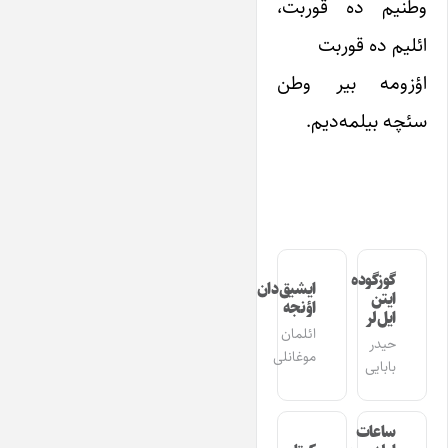
وطنیم ده قوربت،
ائلیم ده قوربت
اؤزومه بیر وطن
سئچه بیلمه‌دیم.
گوزگوده
ایشیق‌دان
ایتن
اؤنجه
ایل‌لر
ائلمان
حیدر
موغانلی
بابایی
ساعات