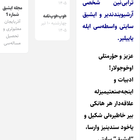
ترابی‌نین شخصی
۱۴۰۵
مجله ایشیق
آرشیویندندیر و ایشیق
شماره 1
هوپ‌هوپ‌نامه
آذربایجان
چهارشنبه ۱۰ تیر
سایتی واسطه‌سی ایله
معلم‌لری و
۱۴۰۵
تحصیل
یاییلیر.
مساله‌سی
عزیز و حؤرمتلی
اوخوجولار!
ادبیات و
اینجه‌صنعتیمیزله
علاقه‌دار هر هانکی
بیر خاطیره‌لی شکیل و
یاخود سندینیز وارسا،
“ایشیق” سایتی