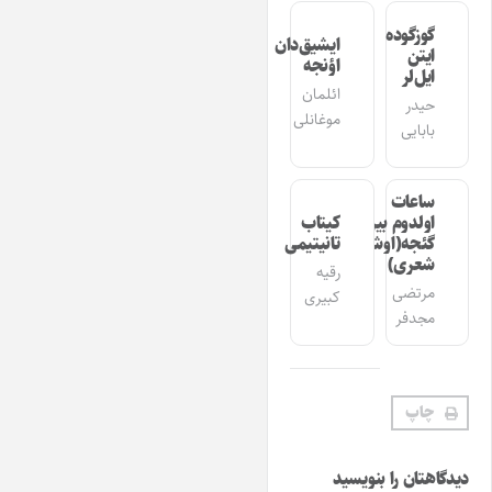
گوزگوده
ایشیق‌دان
ایتن
اؤنجه
ایل‌لر
ائلمان
حیدر
موغانلی
بابایی
ساعات
اولدوم بیر
کیتاب
گئجه(اوشاق
تانیتیمی
شعری)
رقیه
مرتضی
کبیری
مجدفر
چاپ
دیدگاهتان را بنویسید