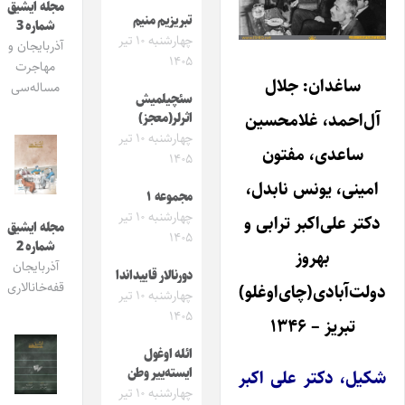
مجله ایشیق
تبریزیم منیم
شماره 3
چهارشنبه ۱۰ تیر
آذربایجان و
۱۴۰۵
مهاجرت
ساغدان: جلال
مساله‌سی
سئچیلمیش
آل‌احمد، غلامحسین
اثرلر(معجز)
چهارشنبه ۱۰ تیر
ساعدی، مفتون
۱۴۰۵
امینی، یونس نابدل،
مجموعه ۱
چهارشنبه ۱۰ تیر
دکتر علی‌اکبر ترابی و
مجله ایشیق
۱۴۰۵
شماره 2
بهروز
آذربایجان
دورنالار قاییداندا
قفه‌خانالاری
دولت‌آبادی(چای‌اوغلو)
چهارشنبه ۱۰ تیر
۱۴۰۵
تبریز – ۱۳۴۶
ائله اوغول
ایسته‌ییر وطن
شکیل‌، دکتر علی اکبر
چهارشنبه ۱۰ تیر