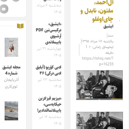
آل‌احمد،
سه‌شنبه ۶ مرداد
مفتون، نابدل و
۱۴۰۵
چای‌اوغلو
«ایشیق»
ایشیق
درگیسی‌نین PDF
سند
آرشیوی
یکشنبه ۱۷ مرداد ۱۳۹۵
یاییملاندی
اوخوماق زامانی: < 1
چهارشنبه ۳۱ تیر
دقیقه
۱۴۰۵
https://ishiq.net/?
p=16233
ادبی کؤرپو (آیلیق
مجله ایشیق
ادبی درگی) ۴۶
شماره 4
سه‌شنبه ۲۳ تیر
آذربایجان
۱۴۰۵
توی‌لاری
«بیزیم قیزلارین
حیکایه‌سی»
یایینلانماقدادیر!
سه‌شنبه ۱۶ تیر
۱۴۰۵