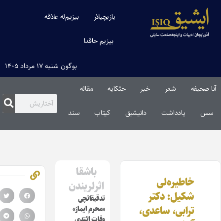
یازیچیلار
بیزیم‌له علاقه
بیزیم حاقدا
بوگون شنبه ۱۷ مرداد ۱۴۰۵
نا صحیفه
شعر
خبر
حئکایه
مقاله‌
سس
یادداشت
دانیشیق
کیتاب
سند
باشقا
خاطیره‌لی
اثرلریندن
شکیل: دکتر
تدقیقاتچی
ترابی، ساعدی،
«محرم ایماز»
وفات ائتدی