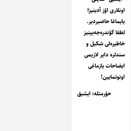
اونلاری اؤز آدینیزا
یایماغا حاضیردیر.
لطفا گؤندره‌جه‌یینیز
خاطیره‌لی شکیل و
سندلره دایر لازیمی
ایضاحات یازماغی
اونوتمایین!
حؤرمتله: ایشیق