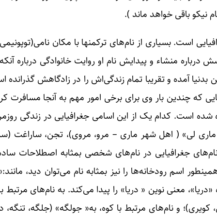
م نیکو باقی خواهد ماند ).
یایی است. بسیاری از نام‌های ترکمنها با مکان نامی‌(توپونیمی
رباره منشاء و پیدایش نام او روایت خانوادگی درباره آنکه ای
نیا آمده و تقریبا تمام زندگی‌اش را در زادگاهش گذرانده است
ی که چندین بار وی برای برخی امور مهم به آنجا مسافرت کرد
 شده است. کدام یک از این اسامی ‌جغرافیایی در زندگی روزمره
ری لی» ( اهل شهر ماری – مرو، مروی)، تجن، ساراغت (سر
شتر نام‌های جغرافیایی در نام‌های شخصی بمثابه اصطلاحات ساد
طور اسم رودخانه‌ها را نیز بمثابه نام ‌می‌توان دید، مانند:« 
دریا»، معنی نوین « دریا» را پیدا می‌کند. به نام‌های مرتبط ب
، کویری)؛ و نام‌های مرتبط با کوه، به« جولگه» (جلگه، تنگه، د