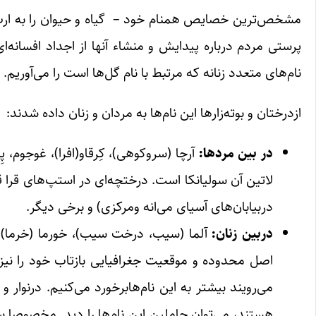
مشخص‌ترین خصایص همنام خود – گیاه و حیوان را به ارث 
پرستی مردم درباره پیدایش و منشاء آنها از اجداد افسانه‌ای
نام‌های متعدد زنانه که مرتبط با نام گل‌ها است را می‌آوریم.
ازدرختان و بوته‌زارها این نام‌ها به مردان و زنان داده شدند:
در بین مردها:
آرچا (سروکوهی)، کِرقاو(افرا)، غوجوم، پِ
لاتین آن سولیانکا است. درختچه‌ای در استپ‌های قرا قو
دربیابان‌های آسیای ‌می‌انه ومرکزی) و برخی دیگر.
دربین زنان:
آلما (سیب، درخت سیب)، خورما (خرما)، دِرِ
اصل محدوده و موقعیت جغرافیایی بازتاب خود را نیز پ
می‌رویند بیشتر به این نام‌هابرخورد می‌کنیم. درنوار
هستند، ‌می‌توان حاملین این نام‌ها را دید. مخصوصا س