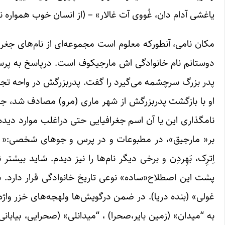
یاغشی آدام دان، غُووی آت غالار» – (از انسان خوب همواره نا
مکان نامی، آنطورکه معلوم است مجموعه‌ای از نام‌های جغراف
دوستانم نام خانوادگی اش مارجیکوف است. درپاسخ به پرسش د
پدر بزرگ سرچشمه می‌گیرد را گفت. پدربزرگش در واحه تجن بد
او با بازگشت پدربزرگش از شهر ماری (مرو) مصادف شد، جای
نامگذاری این یا آن اسم جغرافیایی حتی دراغلب موارد دیده
بر« مارجیق»، در مطبوعات و در پرس و جوهای شخصی:« ما
اِترِک، بَهِردِن و برخی دیگر نام‌ها را نیز دیدم. شاید بی
پشت این اصطلاح«ساده» نوعی تاریخ خانوادگی قرار دارد. همین
غولی» (بنده دریا). در ضمن درگویش‌ها ولهجه‌های خزر واژه «
به “میدان» (ز‌مین بایر،صحرا) ، “میدانلی» (صحرایی، بیابانی