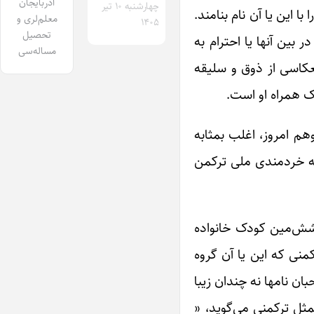
آذربایجان
چهارشنبه ۱۰ تیر
ا این یا آن نام بنامند.
معلم‌لری و
۱۴۰۵
تحصیل
ر بین آنها یا احترام به
مساله‌سی
عکاسی از ذوق و سلیقه
ک همراه او است.
هم امروز، اغلب بمثابه
که خردمندی ملی ترکمن
یا شش‌مین کودک خانواده
منی که این یا آن گروه
ان نامها نه چندان زیبا
ل ترکمنی ‌می‌گوید، «