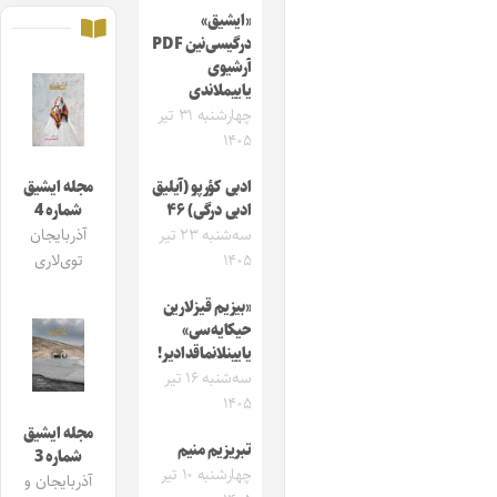
«ایشیق»
درگیسی‌نین PDF
آرشیوی
یاییملاندی
چهارشنبه ۳۱ تیر
۱۴۰۵
ادبی کؤرپو (آیلیق
مجله ایشیق
ادبی درگی) ۴۶
شماره 4
سه‌شنبه ۲۳ تیر
آذربایجان
۱۴۰۵
توی‌لاری
«بیزیم قیزلارین
حیکایه‌سی»
یایینلانماقدادیر!
سه‌شنبه ۱۶ تیر
۱۴۰۵
مجله ایشیق
تبریزیم منیم
شماره 3
چهارشنبه ۱۰ تیر
آذربایجان و