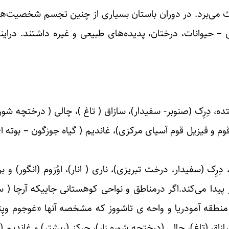
می‌برد. در دوران باستان بسیاری از چنین تجسم شخصیت‌ها
 – حیوانات، درختان، پدیده‌های طبیعی و غیره داشتند. دراینج
تده، دِرِک (صنوبر- سفیدار)، سازاق ( تاغ )، چالی ( درختچه شوره 
م و قیزیل قوم آسیای مرکزی)، غاندیم ( گیاه جوزگون – بوته ای
ک (سفیدار، درخت تبریزی)، ناری ( انار)، اوُزوم (انگور) و بر
یدا می‌کند.اگر درمناطق و نواحی کوهستانی جاییکه آرچا ( سرو
 و منطقه آمودریا و واحه ی تاشووز که مشخصه آنها «غوجوم وپِت
ازاق (تاغ)، چالی (درختچه شوره زار)، چرکز (ریشتر) و غاندیم