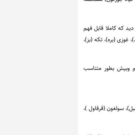
 دید که کاملا قابل فهم
 غوزی (بره)، تکه (بز)،
کم وبیش بطور متناسب
بل)، سولغون (قرقاول )،