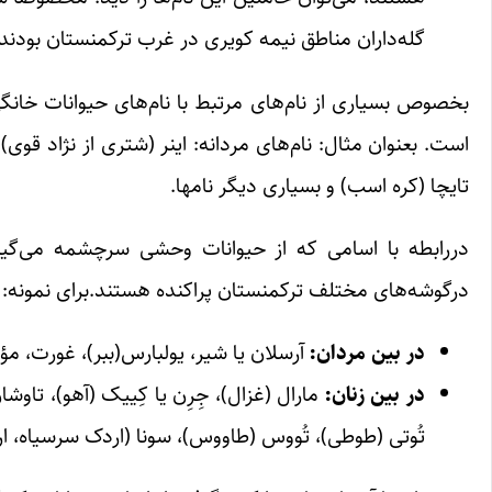
گله‌داران مناطق نیمه کویری در غرب ترکمنستان بودند.
بخصوص بسیاری از نام‌های مرتبط با نام‌های حیوانات خانگی، 
است. بعنوان مثال: نام‌های مردانه: اینر (شتری از نژاد قوی)
تایچا (کره اسب) و بسیاری دیگر نامها.
دررابطه با اسامی ‌که از حیوانات وحشی سرچشمه ‌می‌گی
درگوشه‌های مختلف ترکمنستان پراکنده هستند.برای نمونه:
در بین مردان:
آرسلان یا شیر، یولبارس(ببر)، غورت، مؤج
در بین زنان:
مارال (غزال)، جِرِن یا کِییک (آهو)، تاو
تُوتی (طوطی)، تُووس (طاووس)، سونا (اردک سرسیاه، ا