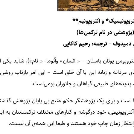
تروپونیمیک* و آنتروپونیم**
پژوهشی در نام ترکمن‌ها)
د‌‌‌‌میدوف – ترجمه: رحیم کاکایی
تروپوس یونان باستان – « انسان» واُنوما- « نام»)، شاید یکی از
ی مردانه و زنانه این یا آن خلق است – این امر بازتاب روشن
 پدیده‌های طبیعی گیاهان و جانوران بومی‌است.
ن‌ها است و برای یک پژوهشگر حکم منبع بی پایان پژوهش گذشت
تروپونیمی، خود درگوشه و کنارهای مختلف ترکمنستان به ای
 درانتظار زمان چاپ خود هستند و طبعا این همه‌ی آن نیست.