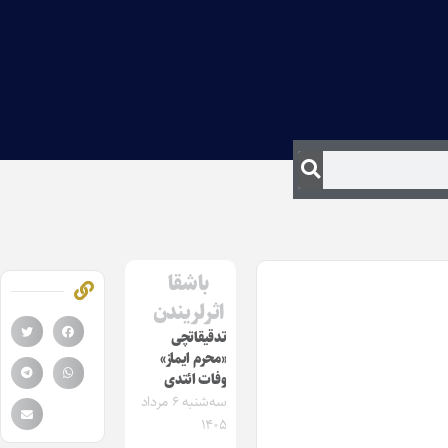
باشقا
اثرلریندن
تدقیقاتچی
«محرم ایماز»
وفات ائتدی
سه‌شنبه ۶ مرداد
۱۴۰۵