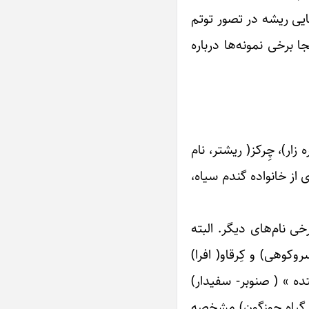
یی ریشه در تصور توتم
ا برخی نمونه‌ها درباره
زار)، چِرکز( ریشتر، نام
 از خانواده گندم سیاه،
خی نام‌های دیگر. البته
کوهی) و کِرقاو( افرا)
ده » ( صنوبر- سفیدار)
 ( گیاه جوزگون) مشخصه