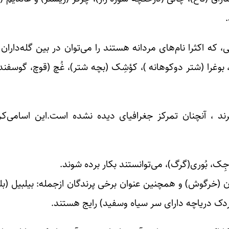
که اکثرا نام‌های مردانه هستند را ‌می‌توان در بین گله‌داران
، بوغرا (شتر دوکوهانه )، کؤشِک (بچه شتر)، غُچ (قوچ، گوسفند)،
رند ، آنچنان تمرکز جغرافیای دیده نشده است.این اسامی‌
ِک، بُوری(گرگ)، ‌می‌توانستند بکار برده شوند.
شان (خرگوش) و همچنین عنوان برخی پرندگان ازجمله: بیلبیل (بل
ردک دریاچه دارای سر سیاه وسفید) رایج هستند.