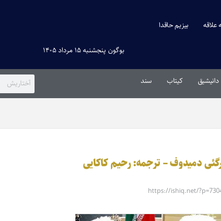
ه علاقه
بیزیم حاقدا
بوگون پنجشنبه ۱۵ مرداد ۱۴۰۵
دانیشیق
کیتاب
سند
ئی د‌‌‌‌میدوف – ترجمه: رحیم کاکایی
https://ishiq.net/?p=730