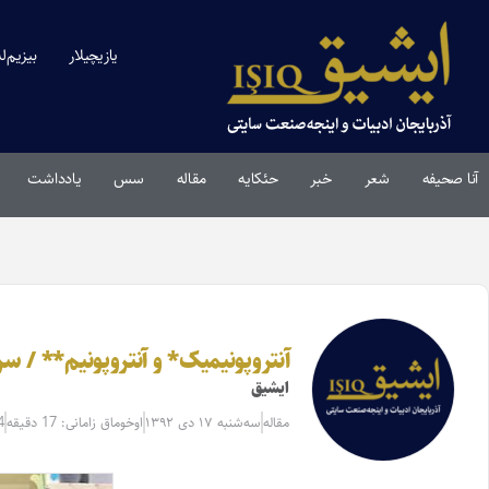
یازیچیلار
بیزیم‌ل
آنا صحیفه
شعر
خبر
حئکایه
مقاله‌
سس
یادداشت
آنتروپونیمیک* و آنتروپونیم** / سرگ
ایشیق
مقاله‌
سه‌شنبه ۱۷ دی ۱۳۹۲
اوخوماق زامانی: 17 دقیقه
4