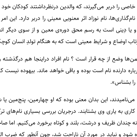
اصی را دربر ‌می‌‌گیرند، که والد‌ین درنظرداشتند کودکان خود را ب
گذاری‌ها، نام نوزاد اثر معنویی معینی را دربر دارد. این امر د
و یا دِینی است به رسم محق دوره‌ی معین و از سوی دیگر ان
تاب اوضاع و شرایط معینی است که به هنگام تولدِ انسان کوچ
من‌ها وضع از چه قرار است ؟ نام افراد دراینجا هم درگذشته و
اره دارنده نام است بوده و باقی خواهد ماند. بیهوده نیست 
را بشنا‌س».
» می‌نا‌میدند، این بدان معنی بوده که او چهار‌مین، پنج‌مین 
کاری به یاری وی بشتابند. درجریان بررسی بسیاری نام‌های ترک
 نه چندان ظریف و درشت، بلند و کوتاه برخورد می‌کنیم. اما صاحب
ود و نباید در مورد آن ناراحت شد، چون آنطور که ضرب المث