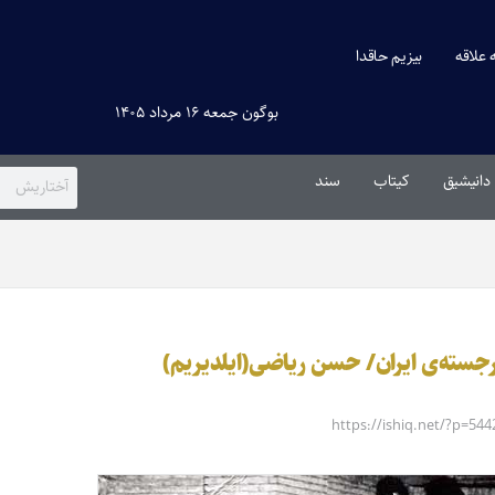
ه علاقه
بیزیم حاقدا
بوگون جمعه ۱۶ مرداد ۱۴۰۵
دانیشیق
کیتاب
سند
برجسته‌ی ایران/ حسن ریاضی(ایلدیریم)
https://ishiq.net/?p=544