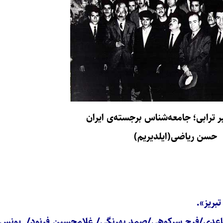
بر ترابی؛ جامعه‌شناس برجسته‌ی ایران
حسن ریاضی(ایلدیریم)
بریز».
ساعدی/فرج سرکوهی/صمد بهرنگی/ غلامحسین فرنود/ یونس 