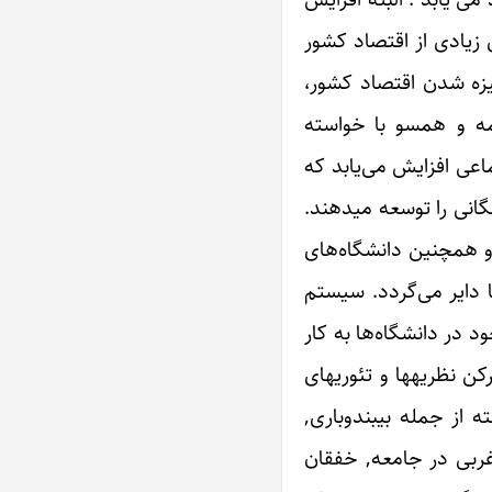
زیادی از اقتصاد کشور
رنیزه شدن اقتصاد کشور،
افع طبقه‌ی حاکمه و همسو با خواسته
اعی افزایش می‌یابد که
بخشی را با استخدام نیروهای خارجی تأمین می‌کنند و به منظور تربیت و آموزش بخش دیگر نیروهای مورد نیاز آموزش همگانی را توسعه می‎دهند.
لاوه بر مدارس ابتدایی و متوسطه‌ی موجود، هنرستان‌ها، مدارس عالی زیادی احداث ‎شده و همچنین دانشگاه‌های
ها دایر می‌گردد. سیستم
د در دانشگاه‌ها به کار
می‌بندند. خصوصا” در زمینه‎ی علوم اجتماعی مشتی تئوری‌های آبکی بنگاه‌های نظریه‌سازی آمریکا تحت عنوان‌های دهان‎پرکن نظریه‎ها و تئوری‎های
اجتماعی- سیاسی اشاعه داده می‎شود. هر چه پایه‎های رژیم تحکیم و تثبیت می‎شود, فرهنگ منحط سرمایه‎داری وابسته از جمله بی‎بندوباری,
د. به همراه رواج فرهنگ منحط غربی در جامعه, خفقان