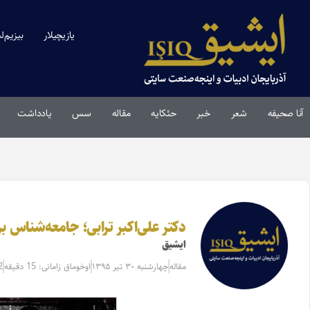
یازیچیلار
بیزیم‌ل
آنا صحیفه
شعر
خبر
حئکایه
مقاله‌
سس
یادداشت
دکتر علی‌اکبر ترابی؛ جامعه‌شناس 
ایشیق
مقاله‌
چهارشنبه ۳۰ تیر ۱۳۹۵
اوخوماق زامانی: 15 دقیقه
2