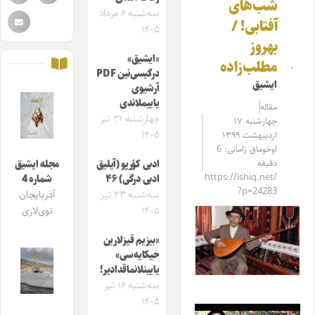
شب‌های
سه‌شنبه ۶ مرداد
آفتابی! /
۱۴۰۵
بهروز
«ایشیق»
مطلب‌زاده
درگیسی‌نین PDF
ایشیق
آرشیوی
یاییملاندی
مقاله‌
چهارشنبه ۳۱ تیر
چهارشنبه ۱۷
۱۴۰۵
اردیبهشت ۱۳۹۹
اوخوماق زامانی: 6
دقیقه
ادبی کؤرپو (آیلیق
مجله ایشیق
https://ishiq.net/
ادبی درگی) ۴۶
شماره 4
?p=24283
سه‌شنبه ۲۳ تیر
آذربایجان
۱۴۰۵
توی‌لاری
«بیزیم قیزلارین
حیکایه‌سی»
یایینلانماقدادیر!
سه‌شنبه ۱۶ تیر
۱۴۰۵