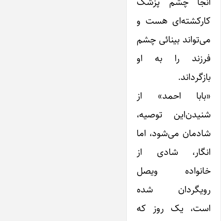
آنجا چشم پزشک
کارکشته‌ای هست و
می‌تواند بینائی چشم
فرزند را به او
بازگرداند.
«بابا احمد» از
شنیدن‌این توصیه،
شادمان می‌شود، اما
انگار، شادی از
خانواده ویصل
رویگردان شده
است، یک روز که