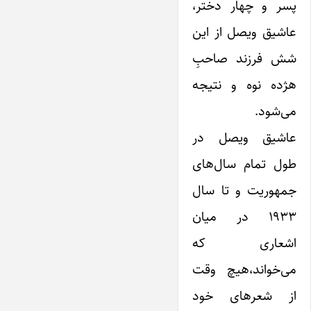
پسر و چهار دختر،
عاشیق ویصل از‌ این
شش فرزند صاحبِ
هژده نوه و نتیجه
می‌شود.
عاشیق ویصل در
طول تمام سال‌های
جمهوریت و تا سال
۱۹۳۳ در میان
‌اشعاری که
می‌خواند،هیچ وقت
از شعرهای خود