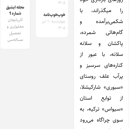
۱۴۰۵
مجله ایشیق
را میگذراند، با
شماره 1
هوپ‌هوپ‌نامه
آذربایجان
شکمی‌برآمده و
چهارشنبه ۱۰ تیر
معلم‌لری و
۱۴۰۵
گام‌هائی شمرده،
تحصیل
مساله‌سی
پاکشان و سلانه
سلانه، با عبور از
کناره‌های سرسبز و
پرآب علف روستای
«سبوری» شارکیشلا،
از توابع استان
«سیواس» ترکیه، به
سوی چراگاه می‌رود