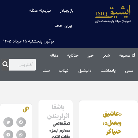
یازیچیلار
بیزیم‌له علاقه
بیزیم حاقدا
بوگون پنجشنبه ۱۵ مرداد ۱۴۰۵
آنا صحیفه
شعر
خبر
حئکایه
مقاله‌
سس
یادداشت
دانیشیق
کیتاب
سند
باشقا
«عاشیق
اثرلریندن
ویصل»،
تدقیقاتچی
خنیاگر
«محرم ایماز»
وفات ائتدی