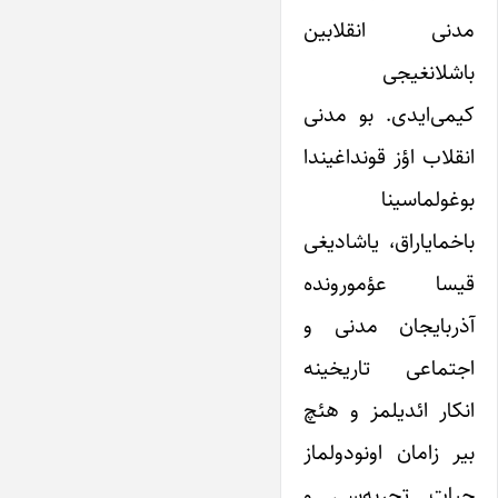
مدنی انقلابین
باشلانغیجی
کیمی‌ایدی. بو مدنی
انقلاب اؤز قونداغیندا
بوغولماسینا
باخمایاراق، یاشادیغی
قیسا عؤمورونده
آذربایجان مدنی و
اجتماعی تاریخینه
انکار ائدیلمز و هئچ
بیر زامان اونودولماز
حیات تجربه‌سی و