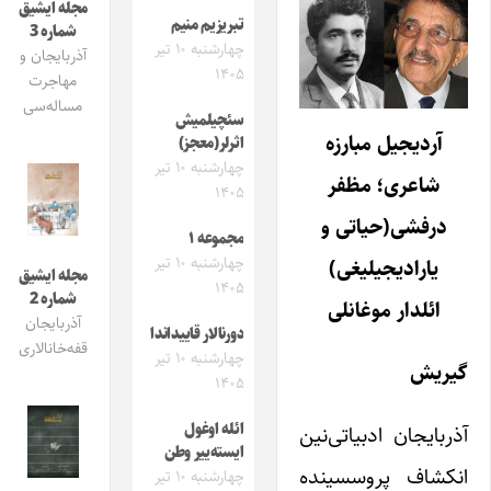
مجله ایشیق
تبریزیم منیم
شماره 3
چهارشنبه ۱۰ تیر
آذربایجان و
۱۴۰۵
مهاجرت
مساله‌سی
سئچیلمیش
آردیجیل مبارزه
اثرلر(معجز)
چهارشنبه ۱۰ تیر
شاعری؛ مظفر
۱۴۰۵
درفشی(حیاتی و
مجموعه ۱
چهارشنبه ۱۰ تیر
یارادیجیلیغی)
مجله ایشیق
۱۴۰۵
شماره 2
ائلدار موغانلی
آذربایجان
دورنالار قاییداندا
قفه‌خانالاری
چهارشنبه ۱۰ تیر
گیریش
۱۴۰۵
ائله اوغول
آذربایجان ادبیاتی‌نین
ایسته‌ییر وطن
انکشاف پروسسینده
چهارشنبه ۱۰ تیر