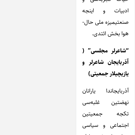
ادبیات و اینجه
صنعتیمیزه ملی حال-
هوا بخش ائتدی.
“شاعرلر مجلسی” (
آذربایجان شاعرلر و
یازیچیلار جمعیتی)
آذربایجاندا یارانان
نهضتین غلبه‌سی
تکجه جمعیتین
اجتماعی و سیاسی