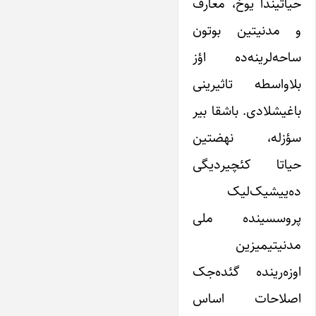
حیاتیندا یوخ، معارف
و مدنیتین بوتون
ساحه‌لرینه‌ده اؤز
بلاواسطه تاثیرینی
باغیشلادی. باشقا بیر
سؤزله، نهضتین
حیاتا کئچیردیگی
ده‌ییشیک‌لیک
پروسسینده ملی
مدنیتیمیزین
اوزه‌رینده گئده‌جک
اصلاحات اساس