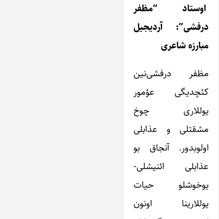
اوستاد “مظفر
درفشی”: آردیجیل
مبارزه شاعری
مظفر درفشی‌نین
کئچدیگی عؤمور
یوللاری چوخ
مشقتلی و عذابلی
اولوبدور. آنجاق بو
عذابلی ائنیشلی-
یوخوشلو حیات
یوللارینا اونون