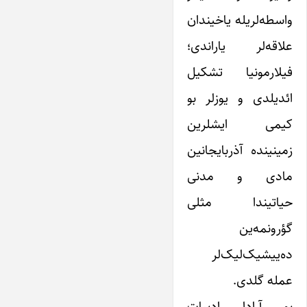
واسطه‌لریله یاخیندان
علاقه‌لر یاراندی؛
فیلارمونیا تشکیل
ائدیلدی و یوزلر بو
کیمی ایشلرین
زمینینده آذربایجانین
مادی و مدنی
حیاتیندا مثلی
گؤرونمه‌ین
ده‌ییشیک‌لیک‌لر
عمله گلدی.
بو آرادا ادبیات