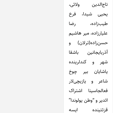
تاج‌الدین ولائی،
یحیی شیدا، فرخ
طیب‌زاده، رضا
علیارزاده، میر هاشیم
حسن‌زاده(ترلان) و
آذربایجانین باشقا
شهر و کندلرینده
یاشایان بیر چوخ
شاعر و یازیچی‌لار
فعالجاسینا اشتراک
ائدیر و “وطن یولوندا”
قزئتینده ایسه