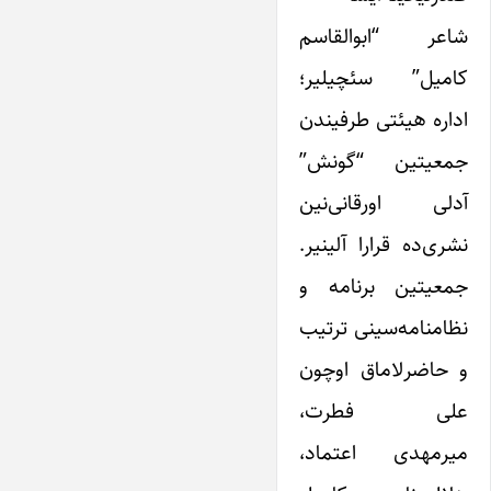
شاعر “ابوالقاسم
کامیل” سئچیلیر؛
اداره هیئتی طرفیندن
جمعیتین “گونش”
آدلی اورقانی‌نین
نشری‌ده قرارا آلینیر.
جمعیتین برنامه و
نظامنامه‌سینی ترتیب
و حاضرلاماق اوچون
علی فطرت،
میرمهدی اعتماد،