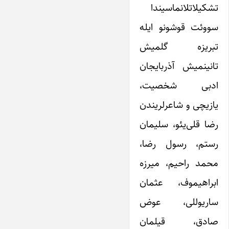
تشکیلاتلانماسیندا
سووئت قوشونو ایله
تبریزه گلمیش
تانینمیش آذربایجان
ادبی شخصیت،
یازیچی و شاعرلریندن
رضا قلی‌یئو، سلیمان
رستم، رسول رضا،
محمد راحیم، میرزه
ابراهیموف، عثمان
ساریوللی، عوض
صادق، قیلمان