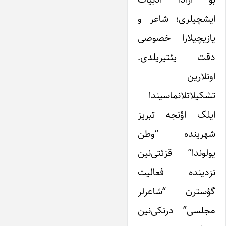
ایشچیلری؛ شاعر و
یازیچیلارا خصوصی
دقت یئتیریلدی.
اونلارین
تشکیلاتلانماسیندا
ایلک اؤنجه تبریز
شهرینده “وطن
یولوندا” قزئتی‌نین
نزدینده فعالیت
گؤسترن “شاعرلر
مجلسی” درنکی‌نین