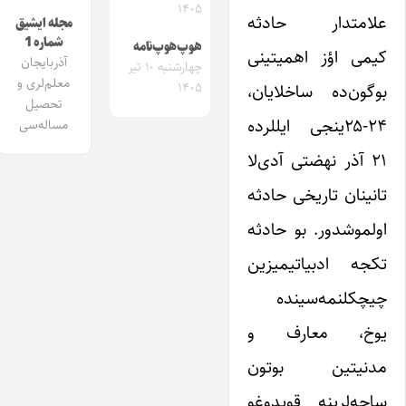
۱۴۰۵
علامتدار حادثه
مجله ایشیق
شماره 1
هوپ‌هوپ‌نامه
کیمی اؤز اهمیتینی
آذربایجان
چهارشنبه ۱۰ تیر
معلم‌لری و
بوگون‌ده ساخلایان،
۱۴۰۵
تحصیل
۲۴-۲۵‌ینجی ایللرده
مساله‌سی
۲۱ آذر نهضتی آدی‌لا
تانینان تاریخی حادثه
اولموشدور. بو حادثه
تکجه ادبیاتیمیزین
چیچکلنمه‌سینده
یوخ، معارف و
مدنیتین بوتون
ساحه‌لرینه قویدوغو