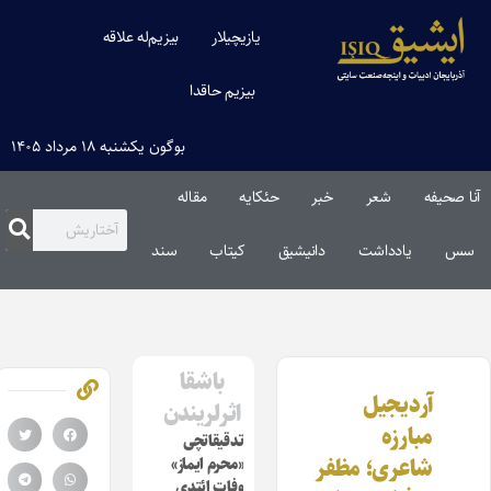
یازیچیلار
بیزیم‌له علاقه
بیزیم حاقدا
بوگون یکشنبه ۱۸ مرداد ۱۴۰۵
آنا صحیفه
شعر
خبر
حئکایه
مقاله‌
سس
یادداشت
دانیشیق
کیتاب
سند
باشقا
آردیجیل
اثرلریندن
مبارزه
تدقیقاتچی
شاعری؛ مظفر
«محرم ایماز»
وفات ائتدی