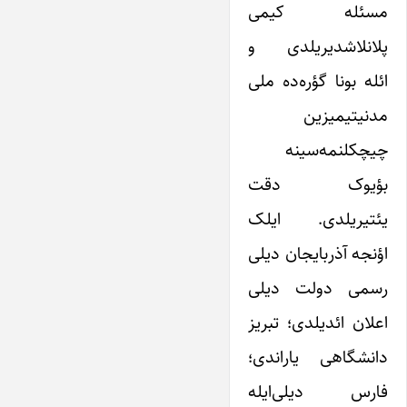
مسئله کیمی
پلانلاشدیریلدی و
ائله بونا گؤره‌ده ملی
مدنیتیمیزین
چیچکلنمه‌سینه
بؤیوک دقت
یئتیریلدی. ایلک
اؤنجه آذربایجان دیلی
رسمی دولت دیلی
اعلان ائدیلدی؛ تبریز
دانشگاهی یاراندی؛
فارس دیلی‌ایله