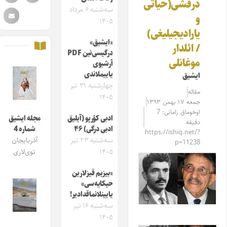
درفشی(حیاتی
سه‌شنبه ۶ مرداد
و
۱۴۰۵
یارادیجیلیغی)
«ایشیق»
/ ائلدار
درگیسی‌نین PDF
موغانلی
آرشیوی
یاییملاندی
ایشیق
چهارشنبه ۳۱ تیر
مقاله‌
۱۴۰۵
جمعه ۱۷ بهمن ۱۳۹۳
اوخوماق زامانی: 7
ادبی کؤرپو (آیلیق
مجله ایشیق
دقیقه
ادبی درگی) ۴۶
شماره 4
https://ishiq.net/?
سه‌شنبه ۲۳ تیر
آذربایجان
p=11238
۱۴۰۵
توی‌لاری
«بیزیم قیزلارین
حیکایه‌سی»
یایینلانماقدادیر!
سه‌شنبه ۱۶ تیر
۱۴۰۵