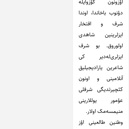
اؤزونون گؤزوایله
دؤنوب باخاندا، اوندا
شرف و افتخار
ایزلرینین شاهدی
اولوروق. بو شرف
ایزلری‌له‌دیر کی
شاعرین یارادیجیلیق
آنلامینی و اونون
کئچیرتدیگی شرفلی
عؤمور یوللارینی
منیمسه‌مک اولار.
وطنین طالعینی اؤز