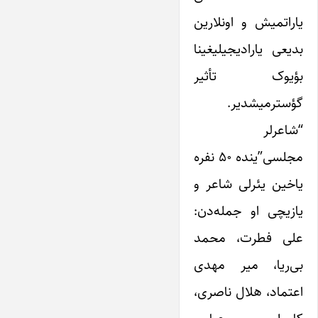
یاراتمیش و اونلارین
بدیعی یارادیجیلیغینا
بؤیوک تأثیر
گؤسترمیشدیر.
“شاعرلر
مجلسی”ینده ۵۰ نفره
یاخین یئرلی شاعر و
یازیچی او جمله‌دن:
علی فطرت، محمد
بی‌ریا، میر مهدی
اعتماد، هلال ناصری،