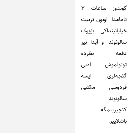
گوندوز ساعات ۳
تامامدا اونون تربیت
خیابانینداکی بؤیوک
سالونوندا و آیدا بیر
دفعه نظرده
توتولموش ادبی
گئجه‌لری ایسه
فردوسی مکتبی
سالونوندا
کئچیریلمگه
باشلاییر.