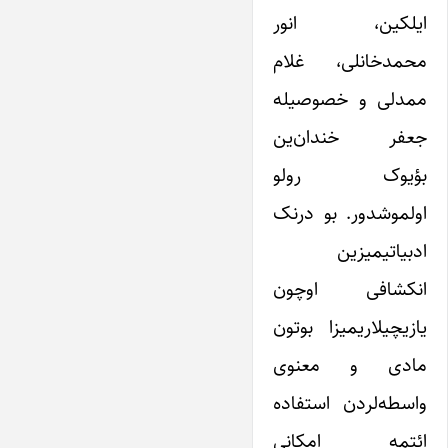
ایلکین، انور
محمدخانلی، غلام
ممدلی و خصوصیله
جعفر خندان‌ین
بؤیوک رولو
اولموشدور. بو درنک
ادبیاتیمیزین
انکشافی اوچون
یازیچیلاریمیزا بوتون
مادی و معنوی
واسطه‌لردن استفاده
ائتمه‌ امکانی