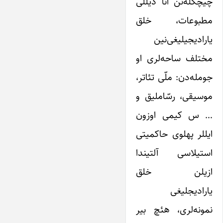
چیچکله‌نن آنا دیللی
مطبوعات، خلق
یارادیجیلیغی‌نین
مختلف ساحه‌لری او
جومله‌دن: ملّی تئاتر،
موسیقی، رسّاملیق و
… س کیمی اوزون
ایللر پهلوی حاکمیتی
استیلاسی آلتیندا
ازیلن خلق
یارادیجلیغی
نمونه‌لری، هئچ بیر