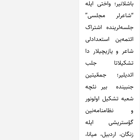
باشلانیر؛ واختی ایله
“شاعرلر مجلسی”
جلسه‌لرینده اشتراک
ائتمه‌ین استعدادلی
شاعر و یازیچیلار دا
تشکیلاتا جلب
ائدیلیر؛ جمعّیتین
جنبینده بیر نئچه
شعبه تشکیل اولونور
و نظامنامه‌نین
گؤستریشی ایله
زنگان، اردبیل، میانا،