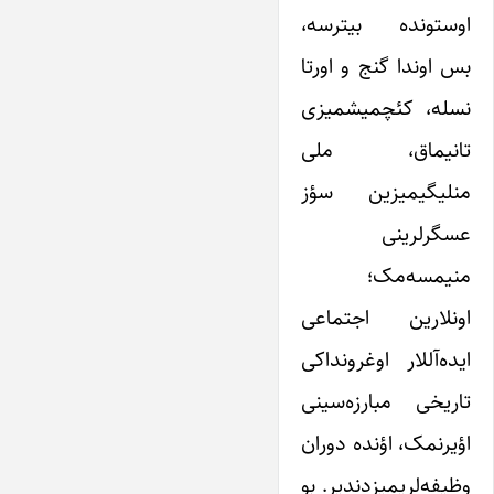
اوستونده بیترسه،
بس اوندا گنج و اورتا
نسله، کئچمیشمیزی
تانیماق، ملی
منلیگیمیزین سؤز
عسگرلرینی
منیمسه‌مک؛
اونلارین اجتماعی
ایده‌آللار اوغرونداکی
تاریخی مبارزه‌سینی
اؤیرنمک، اؤنده دوران
وظیفه‌لریمیزدندیر. بو