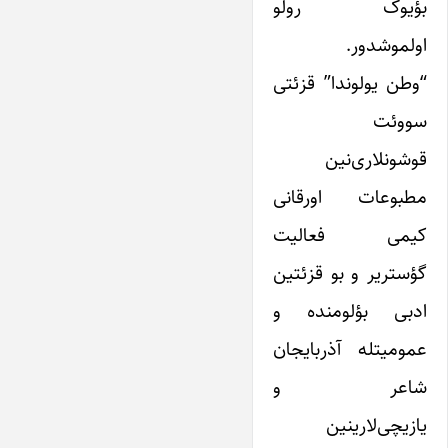
بؤیوک رولو
اولموشدور.
“وطن یولوندا” قزئتی‌
سووئت
قوشونلاری‌نین
مطبوعات اورقانی
کیمی فعالیت
گؤستریر و بو قزئتین
ادبی بؤلومنده و
عمومیتله آذربایجان
شاعر و
یازیچی‌لارینین