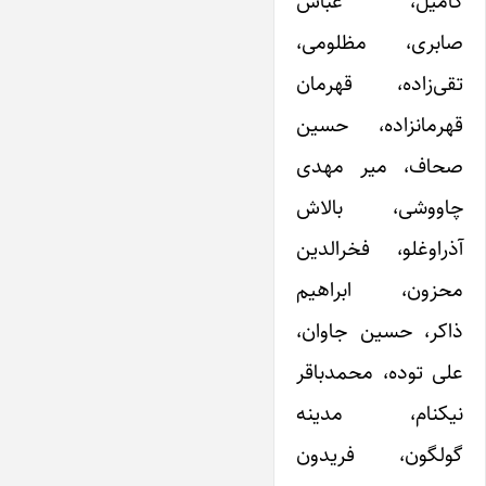
کامیل، عباس
صابری، مظلومی،
تقی‌زاده، قهرمان
قهرمانزاده، حسین
صحاف، میر مهدی
چاووشی، بالاش
آذر‌اوغلو، فخرالدین
محزون، ابراهیم
ذاکر، حسین جاوان،
علی توده، محمدباقر
نیکنام، مدینه
گولگون، فریدون