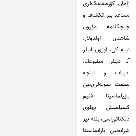
زامان گؤرمه‌دیک‌لری
مساعد بیر انکشاف و
چیچکلنمه دؤرون
شاهدی اولدولار.
نییه کی، اوزون ایللر
آنا دیللی مطبوعاتا،
ادبیات و اینجه
صنعت نمونه‌لری‌نین
یاییلماسینا قنیم
کسیلمیش پهلوی
دیکتاتوراسی، بئله بیر
شرایطین یارانماسینا