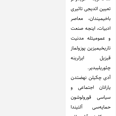
تعیین ائدیجی تاثیری
باخیمیندان، معاصر
ادبیات، اینجه صنعت
و عمومیتله مدنیت
تاریخیمیزین پوزولماز
قیزیل ایزلرینه
چئوریلیبدیر.
آدی چکیلن نهضتدن
یارانان اجتماعی و
سیاسی قورولوشون
حمایه‌سی آلتیندا