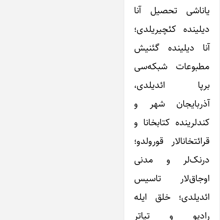
یاناشی تحصیل آنا
دیلینده کئچیریلدی؛
آنا دیلینده گئنیش
مطبوعات شبکه‌سی
برپا ائدیلدی،
آذربایجان شهر و
کندلرینده کتابخانا و
قرائتخانالار قورولدو؛
درنک‌لر و مدنی
اوجاق‌لار تاسیس
ائدیلدی؛ خلق ایله
رادیو و تیاتر