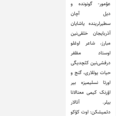
عؤمور- گونونده و
دیل آچان
سطیرلرینده یاشایان
آذربایجان خلقی‌نین
مبارز، شاعر اوغلو
اوستاد مظفر
درفشی‌نین کئچدیگی
حیات یوللاری، گنج و
اورتا نسلیمیزه بیر
اؤرنک کیمی‌ معنالانا
بیلر. آتالار
دئمیشکن: اوت کؤکو