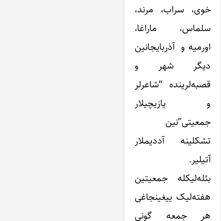
خوی، سراب، مرند،
سلماس، ماراغا،
اورمیه‌ و آذربایجانین
دیگر شهر و
قصبه‌لرینده “شاعرلر
و یازیچیلار
جمعیتی”نین
تشکلینه آددیملار
آتیلیر.
بئله‌لیکله جمعیتین
هفته‌لیک ییغینجاغی
هر جمعه گونی