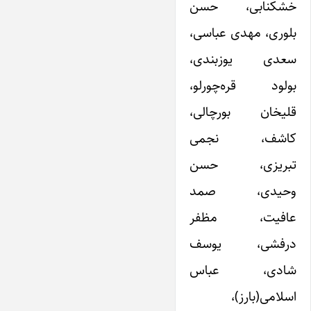
خشکنابی، حسن
بلوری، مهدی عباسی،
سعدی یوزبندی،
بولود قره‌چورلو،
قلیخان بورچالی،
کاشف، نجمی
تبریزی، حسن
وحیدی، صمد
عافیت، مظفر
درفشی، یوسف
شادی، عباس
اسلامی(بارز)،