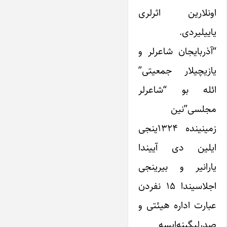
اونلارین اثرلری
یاییلیردی.
“آذربایجان شاعرلر و
یازیچیلار جمعیتی”
ائله بو “شاعرلر
مجلسی”‌نین
زمینینده ۱۳۲۴ینجی
ایلین دی آییندا
یارانیر و بیرینجی
اجلاسیندا ۱۵ نفردن
عبارت اداره هیئتی و
صدرلیگینه‌ایسه