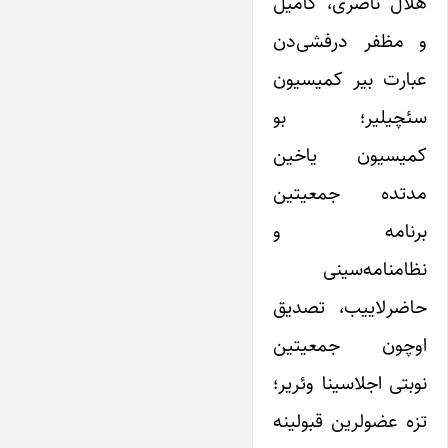
هلال ناصری، کامیل
و مظفر درفشی‌دن
عبارت بیر کمیسیون
سئچیلیر؛ بو
کمیسیون یاخین
مدتده جمعیتین
برنامه و
نظامنامه‌سینی
حاضرلاییب، تصدیق
اوچون جمعیتین
نوبتی اجلاسینا وئریر؛
تزه عضولرین قبولینه