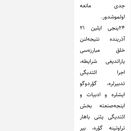
جدی مانعه
اولموشدور.
۲۴ینجی ایلین ۲۱
آذرینده نتیجه‌لنن
خلق مبارزه‌سی
یاراتدیغی شرایطه،
اجرا ائتدیگی
تدبیرلره، گؤردوگو
ایشلره و ادبیات و
اینجه‌صنعته بخش
ائتدیگی یئنی باهار
تراوتینه گؤره، بیر