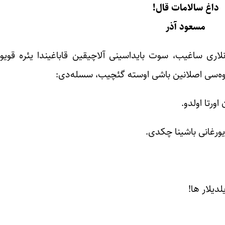
داغ سالامات قال!
مسعود آذر
نلاری ساغیب، سوت بایداسینی آلاچیقین قاباغیندا یئره قوی
نوه‌سی اصلانین باشی اوسته گئچیب، سسله‌دی:
رتا اولدو.
یورغانی باشینا چکدی.
دیلار ها!