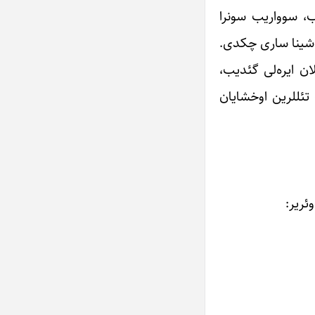
ب، سوواریب سونرا
اشینا ساری چکدی.
ن ایره‌لی گئدیب،
 تئللرین اوخشایان
ئریر: