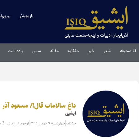
یازیچیلار
بیزیم‌ل
آنا صحیفه
شعر
خبر
حئکایه
مقاله‌
سس
یادداشت
داغ سالامات قال!/ مسعود آذر
ایشیق
حئکایه
چهارشنبه ۹ بهمن ۱۳۹۲
اوخوماق زامانی: 3 دقیقه