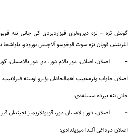
گونش تزه – تزه ذیروه‌لری قیزاردیردی کی جانی ننه قویو
اللریندن قوپان تزه سوت قوخوسو آلاچیقی بورودو. یاواشجا 
– اصلان، اصلان، دور بالام دور، دی دور بالامسان، گون او
اصلان جاواب وئرمه‌ییب اهمالجادان بؤیرو اوسته فیرلانیب، 
جانی ننه بیرده سسله‌دی:
– اصلان، دور بالامسان دور، قویونلاریمیز آجیندان قیریل
اصلان دوداغی آلتدا میزیلدادی: