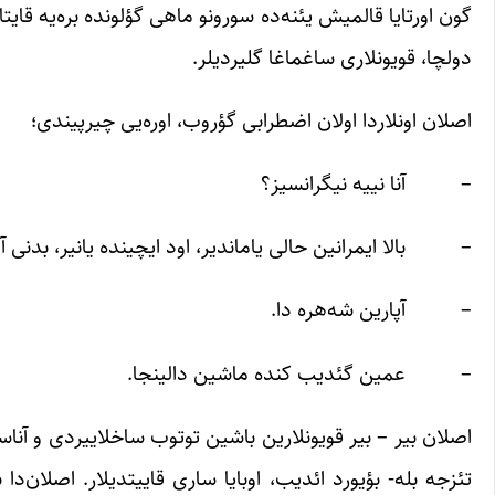
گون اورتایا قالمیش یئنه‌ده سورونو ماهی گؤلونده بره‌یه قایت
دولچا، قویونلاری ساغماغا گلیردیلر.
اصلان اونلاردا اولان اضطرابی گؤروب، اوره‌یی چیرپیندی؛
– آنا نییه نیگرانسیز؟
– بالا ایمرانین حالی یاماندیر، اود ایچینده یانیر، بدنی آلو
– آپارین شه‌هره دا.
– عمین گئدیب کنده ماشین دالینجا.
اصلان بیر – بیر قویونلارین باشین توتوب ساخلاییردی و آناسی
تئزجه بله- بؤیورد ائدیب، اوبایا ساری قاییتدیلار. اصلان‌