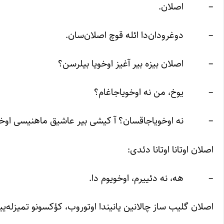
– اصلان.
– دوغرودان‌دا ائله قوچ اصلان‌سان.
– اصلان بیزه بیر آغیز اوخویا بیلرسن؟
– یوخ، من نه اوخویاجاغام؟
– نه اوخویاجاقسان؟ آ کیشی بیر عاشیق ماهنیسی اوخو
اصلان اوتانا اوتانا دئدی:
– هه، نه دئییرم، اوخویوم دا.
اصلان گلیب ساز چالانین یانیندا اوتوروب، کؤکسونو تمیزله‌ی