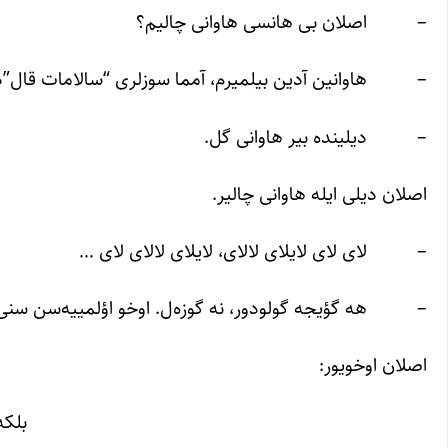
– اصلان بی هانسی هاوانی چالیم؟
– هاوانین آدین بیلمیرم، آمما سوزلری “سالامات قال”د
– دیلینده بیر هاوانی گل.
اصلان دیلی ایله هاوانی چالیر.
– لای لای لایلای لالای، لایلای لالای لای …
– هه گؤیجه گولودور، نه گوزه‌ل. اوخو اؤلمییه‌سن سنی
اصلان اوخویور:
بلکه