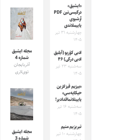
«ایشیق»
درگیسی‌نین PDF
آرشیوی
یاییملاندی
چهارشنبه ۳۱ تیر
۱۴۰۵
مجله ایشیق
ادبی کؤرپو (آیلیق
شماره 4
ادبی درگی) ۴۶
آذربایجان
سه‌شنبه ۲۳ تیر
توی‌لاری
۱۴۰۵
«بیزیم قیزلارین
حیکایه‌سی»
یایینلانماقدادیر!
سه‌شنبه ۱۶ تیر
۱۴۰۵
تبریزیم منیم
مجله ایشیق
چهارشنبه ۱۰ تیر
شماره 3