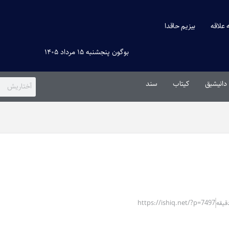
ه علاقه
بیزیم حاقدا
بوگون پنجشنبه ۱۵ مرداد ۱۴۰۵
دانیشیق
کیتاب
سند
https://ishiq.net/?p=7497