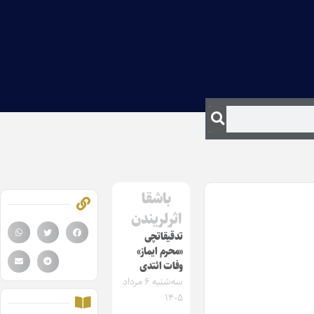
باشقا
اثرلریندن
تدقیقاتچی
«محرم ایماز»
وفات ائتدی
سه‌شنبه ۶ مرداد
۱۴۰۵