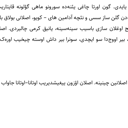
ایدی. گون اورتا چاغی یئنه‌ده سورونو ماهی گؤلونه قایتاری
‌دن گلن ساز سسی و نئچه آدامین های – کویو، اصلانی بولاق ب
نج اوغلان سازی باسیب سینه‌سینه، یانیق کرمی چالیردی. اصلا
، بیر اووج‌دا سو ایچدی، سونرا بیر داش اوسته چیخیب اوره‌ک
صلانین چینینه. اصلان اؤزون ییغیشدیریب اوتانا–اوتانا جاواب و