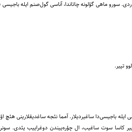
اردی. سورو ماهی گؤلونه چاتاندا، آناسی گول‌صنم ایله باجیسی قر
و تپیر.
 ایله باجیسی‌دا ساغیردیلار. آمما نئجه ساغدیقلارینی هئچ اؤزل
دا بیر کاسا سوت ساغیب، ال چؤره‌ییندن دوغراییب یئدی. سونر