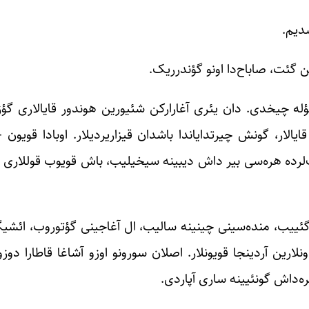
دیم.
ئت، صاباح‌دا اونو گؤندرریک.
چؤله چیخدی. دان یئری آغارارکن شئیورین هوندور قایالاری گ
ایالار، گونش چیرتدایاندا باشدان قیزاریردیلار. اوبادا قویون 
‌لرده هره‌سی بیر داش دیبینه سیخیلیب، باش قویوب قوللاری ا
ین گئییب، منده‌سینی چینینه سالیب، ال آغاجینی گؤتوروب، ائ
نلارین آردینجا قویونلار. اصلان سورونو اوزو آشاغا قاطارا دو
ه‌داش گونئیینه ساری آپاردی.