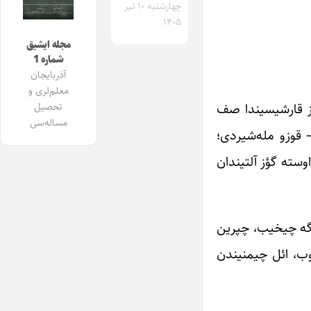
چهارشنبه ۱۰ تیر
۱۴۰۵
مجله ایشیق
شماره 1
آذربایجان
معلم‌لری و
ؤز قارشیسیندا صف
تحصیل
مساله‌سی
– قوزو مله‌شیردی؛
وسته گؤز آلتیندان
شیگه چیخیب، چپرین
زوب، ائل چیمنیندن