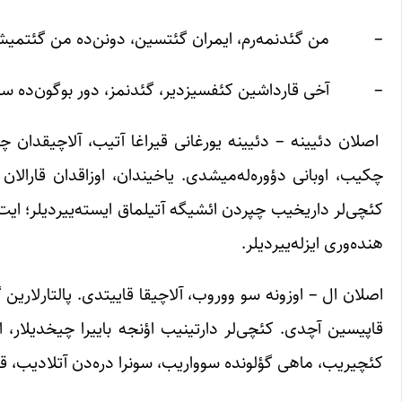
– من گئد‌نمه‌رم، ایمران گئتسین، دونن‌ده من گئتمیش
– آخی قارداشین کئفسیزدیر، گئدنمز، دور بوگون‌ده سن گ
اصلان دئیینه – دئیینه یورغانی قیراغا آتیب، آلاچیقدان 
چکیب، اوبانی دؤوره‌له‌میشدی. یاخیندان، اوزاقدان قارالان ق
کئچی‌لر داریخیب چپردن ائشیگه آتیلماق ایسته‌ییردیلر؛ ایت
هنده‌وری ایزله‌ییردیلر.
اصلان ال – اوزونه سو ووروب، آلاچیقا قاییتدی. پالتارلار
قاپیسین آچدی. کئچی‌لر دارتینیب اؤنجه باییرا چیخدیلار، او
کئچیریب، ماهی گؤلونده سوواریب، سونرا دره‌دن آتلادیب، قر