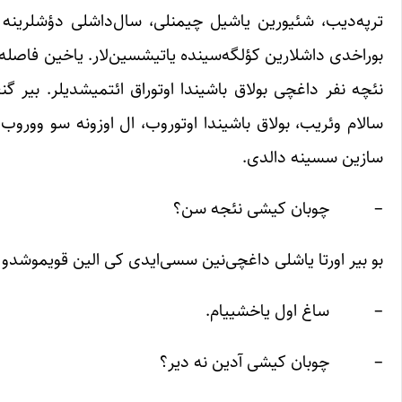
ترپه‌دیب، شئیورین یاشیل چیمنلی، سال‌داشلی دؤشلرینه ی
بوراخدی داشلارین کؤلگه‌سینده یاتیشسین‌لار. یاخین فاصله
نئچه نفر داغچی بولاق باشیندا اوتوراق ائتمیشدیلر. بیر گ
سالام وئریب، بولاق باشیندا اوتوروب، ال اوزونه سو ووروب
سازین سسینه دالدی.
– چوبان کیشی نئجه سن؟
بو بیر اورتا یاشلی داغچی‌نین سسی‌ایدی کی الین قویموشدو ا
– ساغ اول یاخشییام.
– چوبان کیشی آدین نه دیر؟