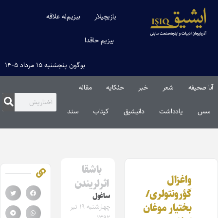
یازیچیلار
بیزیم‌له علاقه
بیزیم حاقدا
بوگون پنجشنبه ۱۵ مرداد ۱۴۰۵
آنا صحیفه
شعر
خبر
حئکایه
مقاله‌
سس
یادداشت
دانیشیق
کیتاب
سند
باشقا
واغزال
اثرلریندن
گؤرونتولری/
ساغول
بختیار موغان
چهارشنبه ۱۹ تیر