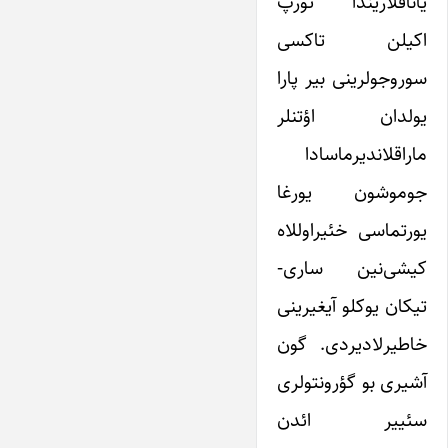
یاناقلاریندا تورپ
اکیلن تاکسی
سوروجولرینی بیر پارا
یولدان اؤتنلر
ماراقلاندیرماسادا
جوموشون یورغا
یورتماسی خئیراوللاه
کیشی‌نین ساری-
تیکان یوکلو آیغیرینی
خاطیرلادیردی. گون
آشیری بو گؤرونتولری
سئییر ائدن