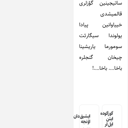
ساتیجینین گؤزلری
قالمیشدی
خییاوانین پیادا
یولوندا سیگارئت
سومورما یاریشینا
چیخان گنجلره
باخا…. باخا….!
گوزگوده
ایشیق‌دان
ایتن
اؤنجه
ایل‌لر