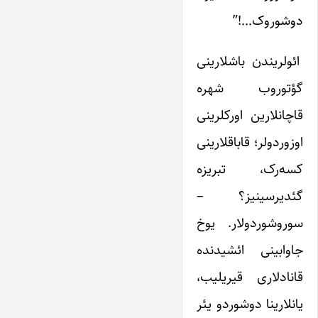
دوشوروک…!”
ائولریندن باشلارینی
گؤتوروب شهره
قاچانلارین اورکلرینی
اوزوردولر؛ قاباقلارینی
کسه‌رک، تبریزه
گئدیرسینیز؟ –
سوروشوردولار. یوخ
جاوابینی ائشیدنده
قانادلاری قیریلیب،
یانلارینا دوشوردو یئر