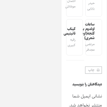
ائلمان
حیدر
موغانلی
بابایی
ساعات
اولدوم بیر
کیتاب
گئجه(اوشاق
تانیتیمی
شعری)
رقیه
مرتضی
کبیری
مجدفر
چاپ
دیدگاهتان را بنویسید
نشانی ایمیل شما
منتشر نخواهد شد.