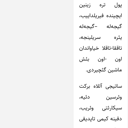
پول تره زینین
ایچینده فیریلداییب،
گیجه‌له –گیجه‌له
یئره سریلینجه،
تاققا-تاقلا خیاواندان
اون -اون بئش
ماشین گئچیردی.
ساتیجی آللاه برکت
وئرسین دئیه،
سیکارئتی وئریب،
دفینه کیمی تاپدیقی