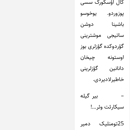
کال اؤسکورک سسی
پوزوردو. یوخوسو
باشینا دوشن
ساتیجی موشترینی
گؤردوکده گؤزلری بوز
اوستونه چیخان
دانانین گؤزلرینی
خاطیرلادیردی.
– بیر گیله
سیکارئت وئر…!
25تومنلیک دمیر