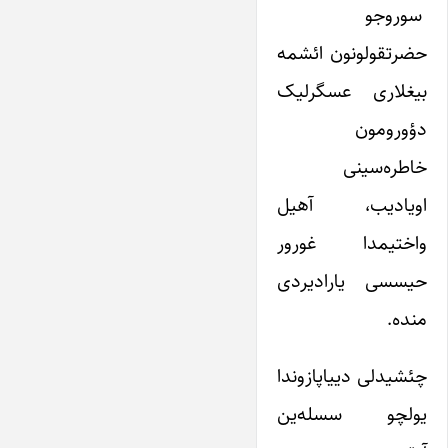
سوروجو
حضرتقولونون ائشمه
بیغلاری عسگرلیک
دؤورومون
خاطره‌سینی
اویادیب، آهیل
واختیمدا غورور
حیسسی یارادیردی
منده.
چئشیدلی دییاپازوندا
یولچو سسله‌ین