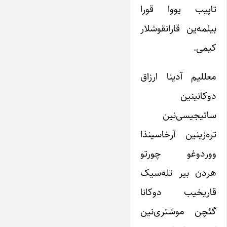
تاپیب یووا قورا
بیلمه‌ین قارانقوشلار
کیمی.
معللیم آدینا ارزاق
دوکانینین
ساتیجیسی‌نین
تره‌زینین آرخاسینذا
ووردوغو چورتو
هردن بیر تله‌سیک
قاریخیب دوکانا
گئچن موشتری‌نین