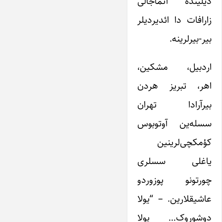
دیلینده آتماجالی
زارافات دا ائدیردیلر
بیر-بیرلرینه.
اردبیل، مشکین،
اهر، تبریز هردن
بیرآرادا تهران
سسله‌ین آوتوبوس
کؤمکچی‌لرینین
یاغلی سسلری
چورتونو پوزوردو
عاشیقلارین. – “یولا
دوشوروک… یولا