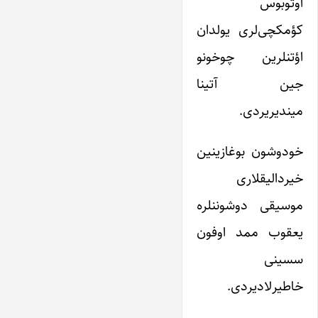
آوتوبوس
کؤمکچی‌لری یولدان
اؤتنلرین چوخونو
جین آتینا
میندیریردی.
خودوشون بوغازینین
خیردالیقلاری
موسیقی دوشوننلره
یعقوب ممد اوفون
سسینی
خاطیرلادیردی.