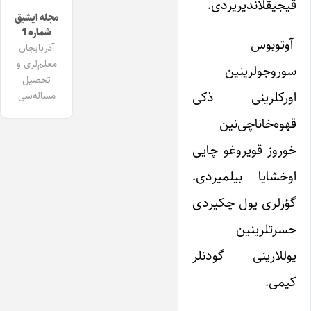
قیجیقلاندیریردی.
مجله ایشیق
شماره 1
آوتوبوس
آذربایجان
معلم‌لری و
سوروجولرینین
تحصیل
اورکلرینی ذکی
مساله‌سی
قهوه‌خاناچی‌نین
خوروز قویروغو چایی
اوخشایا بیلمیردی.
گؤزلری یول چکیردی
حسرتلرینین
یوللارینی گودنلر
کیمی.