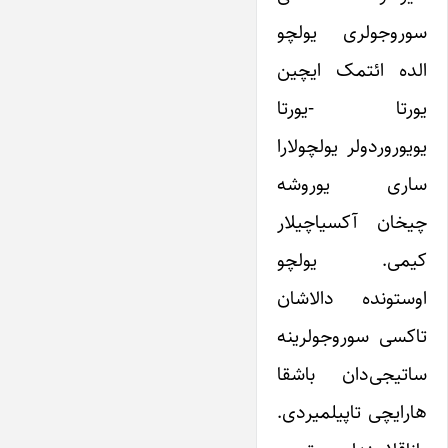
سوروجولری یولچو
الده ائتمک ایچین
یورتا -یورتا
یویوروردولر یولچولارا
ساری یوروشه
چیخان آکسیاچیلار
کیمی. یولچو
اوستونده دالاشان
تاکسی سوروجولرینه
ساتیجی‌دان باشقا
هارایچی تاپیلمیردی.