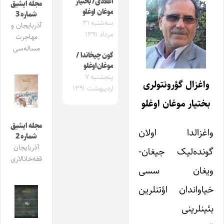
آغلادی/ بختیار
مجله ایشیق
موغان اوغلو
شماره 3
سه‌شنبه ۳۱
آذربایجان و
مرداد ۱۳۹۱
مهاجرت
مساله‌سی
گون چیخاندا /
موغان‌اوغلو
پنجشنبه ۷
واغزال گؤرونتولری
اردیبهشت ۱۳۹۱
بختیار موغان اوغلو
مجله ایشیق
واغزالدا اولان
شماره 2
آذربایجان
گونده‌لیک جیغان-
قفه‌خانالاری
ویغان سسی
خیاواندان اؤتنلرین
بئینلرینی