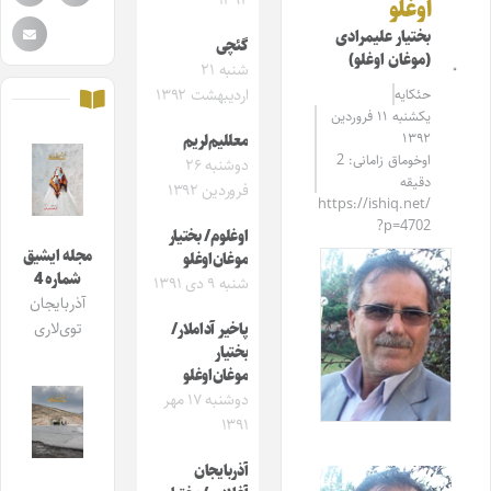
۱۳۹۲
اوغلو
بختیار علیمرادی
گئچی
(موغان اوغلو)
شنبه ۲۱
حئکایه
اردیبهشت ۱۳۹۲
یکشنبه ۱۱ فروردین
۱۳۹۲
معللیم‌لریم
اوخوماق زامانی: 2
دوشنبه ۲۶
دقیقه
فروردین ۱۳۹۲
https://ishiq.net/
?p=4702
اوغلوم/ بختیار
مجله ایشیق
موغان‌اوغلو
شماره 4
شنبه ۹ دی ۱۳۹۱
آذربایجان
توی‌لاری
پاخیر آداملار/
بختیار
موغان‌اوغلو
دوشنبه ۱۷ مهر
۱۳۹۱
آذربایجان