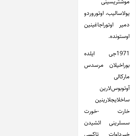
موشتریسینی
یولاسالیب، اوتوروردو
دمیر اوتوراجاغینین
اوستونده.
1971جی ایلده
بوراخیلان مرسدس
مارکالی
آوتوبوس‌لارین
ساخلایجلارینین
خارت -خورت
سسلرینی ائشیدن
خیرداوات تاکسی