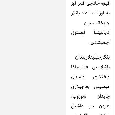
قهوه خاناچی قنبر اوز
به اوز تایدا عاشیقلار
چایخاناسینین
قاباغیندا اوستول
آچمیشدی.
بئکارچیلیقلاریندان
باشلارینی قاشیماغا
واختلاری اولمایان
موسیقی ایفاچیلاری
چایدان سوزوب،
هردن بیر عاشیق