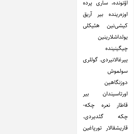
اؤنونده، ساری پرده
اوزه‌رینده بیر آریق
کیشی‌نین هئیکلی
یولداشلارینین
چیگینینده
ییرغالانیردی. گوللری
سولموش
دوزنگاهین
اورتاسیندان بیر
قاطار نعره چکه-
چکه گئدیردی.
قاریشقالار تورپاغین