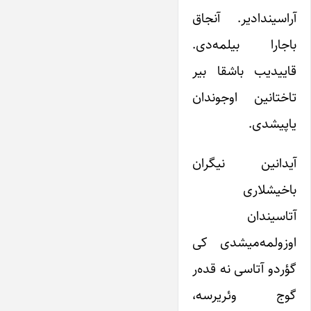
آراسیندادیر. آنجاق
باجارا بیلمه‌‌دی.
قاییدیب باشقا بیر
تاختانین اوجوندان
یاپیشدی.
آیدانین نیگران
باخیشلاری
آتاسیندان
اوزولمه‌میشدی کی
گؤردو آتاسی نه قده‌ر
گوج وئریرسه،