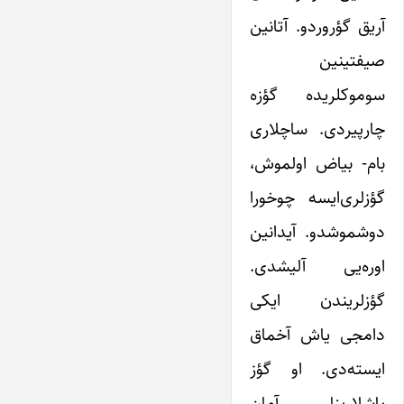
آریق گؤروردو. آتانین
صیفتینین
سوموکلریده گؤزه
چارپیردی. ساچلاری
بام- بیاض اولموش،
گؤزلری‌ایسه چوخورا
دوشموشدو. آیدانین
اوره‌یی آلیشدی.
گؤزلریندن ایکی
دامجی یاش آخماق
ایسته‌دی. او گؤز
یاشلارینا آمان