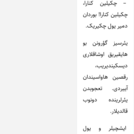
– چکیلین کنارا،
چکیلین کنارا! بوردان
دمیر یول چکیریک.
یئرسیز گؤرونن بو
هایقیریق اوشاقلاری
دیسکیندیریب،
رقصین هاواسیندان
آییردی. تعجوبدن
یئرلرینده دونوب
قالدیلار.
ایشچیلر و یول