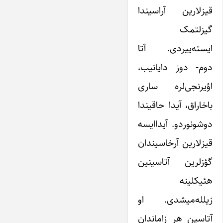
قیزلارین آراسیندا
گیزلتمک
ایسته‌ییردی. آتا
دوم- دوز دایانیب،
اؤیرنجی‌لره ساری
باخاراق، آیدا حاقیندا
دوشونوردو. آیداایسه
قیزلارین آرخاسیندان
گؤزلرین آتاسینین
هئیکلینه
زیلله‌میشدی. او
آتاسین هر زاماندان