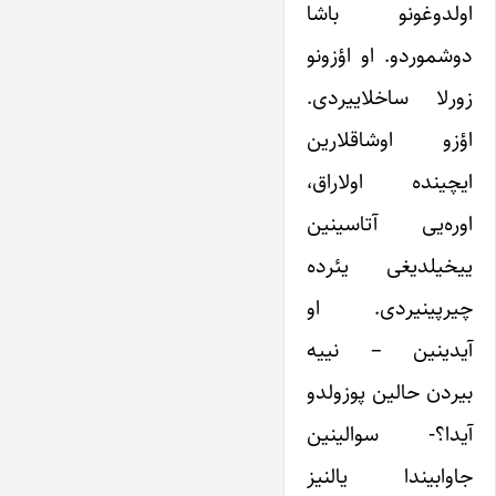
اولدوغونو باشا
دوشموردو. او اؤزونو
زورلا ساخلاییردی.
اؤزو اوشاقلارین
ایچینده اولاراق،
اوره‌یی آتاسینین
ییخیلدیغی یئرده
چیرپینیردی. او
آیدینین – نییه
بیردن حالین پوزولدو
آیدا؟- سوالینین
جاوابیندا یالنیز