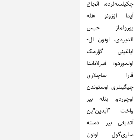
چکیلسه‌لرده، آنجاق
آیدا اؤزونو هله
یورولماز حیس
ائدیردی. اونون ال-
ایاغینی گؤرمک
اولموردو؛ فیرلاناندا
قارا ساچلاری
چیگینلری اوستوندن
اوچوردو. بئله بیر
واخت ”آیدین“‌ین
آتدیغی بیر دسته
ساری‌گول اونون