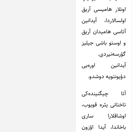
اونلار هامیسی آریق
اولسالاردا، آیدانین
آتاسی هامیدان آریق
و اوستو باشی جیلیز
گؤرسه‌نیردی.
آیدانین اوره‌یی
دؤیونتویه دوشدو.
آتا چیگنینده‌کی
تاختانی یئره قویوب،
اوشاقلارا ساری
باخاندا، آیدا اؤزون