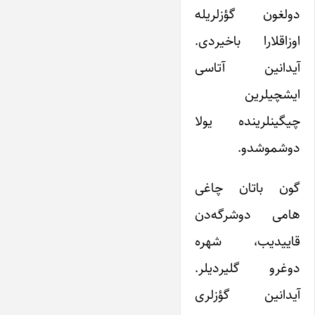
دولغون گؤزلریله
اوزاقلارا باخیردی.
آیدانین آتاسی
ایشچیلرین
چیگینلرینده یولا
دوشموشدو.
گون باتان چاغی
هامی دوشرگه‌دن
قاییدیب، شهره
دوغرو گلیردیلر.
آیدانین گؤزلری