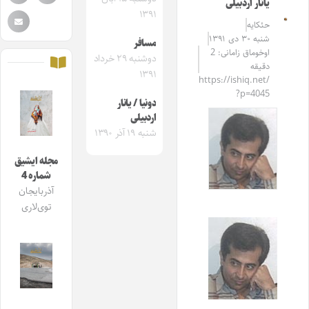
یانار اردبیلی
۱۳۹۱
حئکایه
شنبه ۳۰ دی ۱۳۹۱
مسافر
اوخوماق زامانی: 2
دوشنبه ۲۹ خرداد
دقیقه
۱۳۹۱
https://ishiq.net/
?p=4045
دونیا / یانار
اردبیلی
شنبه ۱۹ آذر ۱۳۹۰
مجله ایشیق
شماره 4
آذربایجان
توی‌لاری