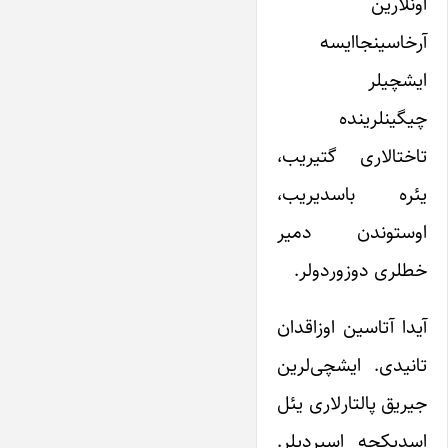
اونلارین
آرخاسینجاایسه
ایشچیلر
چیگینلرینده
تاختالاری گتیریب،
یئره باسدیریب،
اوستوندن دمیر
خطلری دوزوردولر.
آیدا آتاسین اوزاقدان
تانیدی. ایشچی‌لرین
جیریق پالتارلاری یئل
اسدیکجه اسیردیلر.