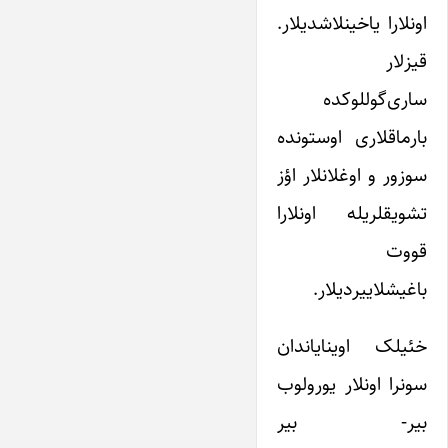
اونلارا یاخینلاشدیلار.
قیزلار
ساری‌گوللوکده
بارماقلاری اوستونده
سوزور و اوغلانلار اؤز
تشویقلریله اونلارا
قووت
باغیشلاییردیلار.
خئیلک اوینایاندان
سونرا اونلار یورولوب
بیر- بیر