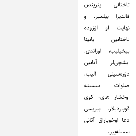
تاختانی یئریندن
قالدیرا بیلمیر. و
نهایت او اؤزوده
تاختانین یانینا
ییخیلیب، اوزاندی.
ایشچی‌لر آتانین
دؤره‌سینی آلیب،
صلوات سسینه
اوخشار های- کوی
قوپاردیلار. بیریسی
دعا اوخویاراق آتانی
سسله‌ییر،