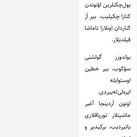
یول‌چکنلرین اؤنوندن
کنارا چکیلیب، بیر آز
کناردان اونلارا تاماشا
قیلدیلار.
بولدوزر گولشنی
سؤکوب، بیر خطین
اوستو‌ایله
ایره‌لی‌له‌ییردی.
اونون آردینجا آغیر
ماشینلار تورپاقلاری
یاتیردیب، برکیدیر و