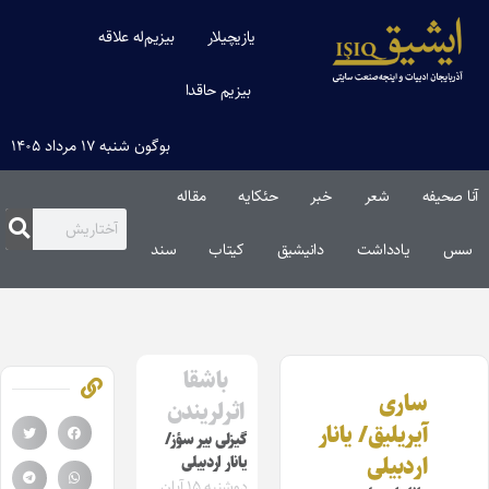
یازیچیلار
بیزیم‌له علاقه
بیزیم حاقدا
بوگون شنبه ۱۷ مرداد ۱۴۰۵
آنا صحیفه
شعر
خبر
حئکایه
مقاله‌
سس
یادداشت
دانیشیق
کیتاب
سند
باشقا
ساری
اثرلریندن
آیریلیق/ یانار
گیزلی بیر سؤز/
اردبیلی
یانار اردبیلی
دوشنبه ۱۵ آبان