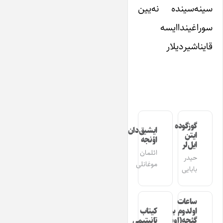
سینه‌سینده نه‌یین
سوراغینداایسه
قایناشیردیلار
گوزگوده
ایشیق‌دان
ایتن
اؤنجه
ایل‌لر
ائلمان
حیدر
موغانلی
بابایی
ساعات
اولدوم بیر
کیتاب
گئجه(اوشاق
تانیتیمی