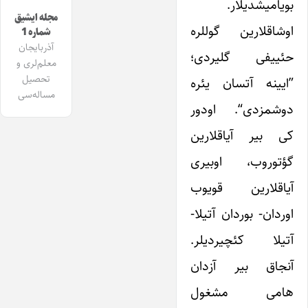
بویامیشدیلار.
مجله ایشیق
اوشاقلارین گوللره
شماره 1
آذربایجان
حئییفی گلیردی؛
معلم‌لری و
تحصیل
”ایینه آتسان یئره
مساله‌سی
دوشمزدی“. اودور
کی بیر آیاقلارین
گؤتوروب، اوبیری
آیاقلارین قویوب
اوردان- بوردان آتیلا-
آتیلا کئچیردیلر.
آنجاق بیر آزدان
هامی مشغول