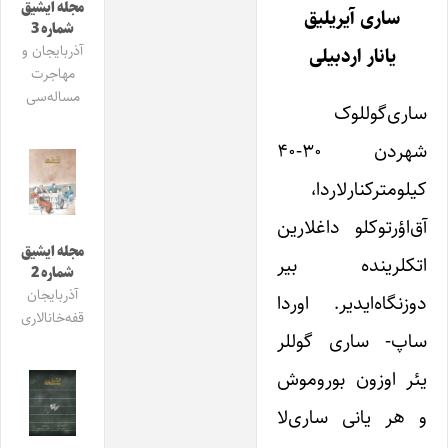
مجله ایشیق
ساری آیریلیق
شماره 3
آذربایجان و
یانار اردبیلی
مهاجرت
مساله‌سی
ساری‌گوللوک
شهردن ۳۰-۴۰
کیلومترکنارلاردا،
آق‌اؤرتوکلو داغلارین
مجله ایشیق
اتکلرینده بیر
شماره 2
آذربایجان
دوزنگاه‌ایدیر. اوردا
قفه‌خانالاری
ساپ- ساری گوللر
یئر اوزون بوروموش
و هر یانی ساری‌لا