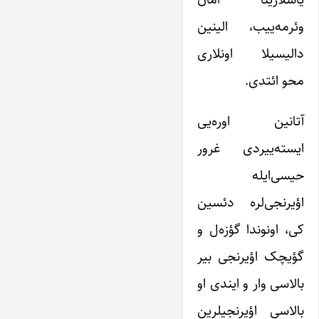
وئرمه‌ییب، الینین
دالیسیلا اونلاری
محو ائتدی.
آتانین اوره‌یی
ایسته‌ییردی غرور
حیسی‌ایله
اؤیرنجی‌لره دئسین
کی، اونوندا گؤزه‌ل و
گؤیچک اؤیرنجی بیر
بالاسی وار و ایندی او
بالاسی اؤیرنجیلرین