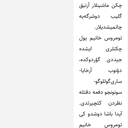
چکن ماشینلار آرتیق
گلیب دوشرگه‌‌یه
چاتمیشدیلار.
تومروس خانیم یول
چکنلری ایشده
جیددی گؤردوکده،
دؤنوب آرخایا-
ساری‌گوللوگو-
سونونجو دفعه دقتله
نظردن کئچیرتدی.
آیدا باشا دوشدو کی
تومروس خانیم