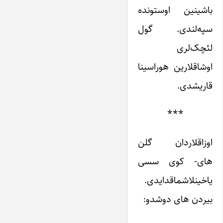
باشینین اوستونده
سپه‌لندی. گول
لئچک‌لری
اوشاقلارین هوراسینا
قاریشدی.
***
اوزاقلاردان گلن
های- کوی سسی
یاخینلاشماقدایدی.
بیردن های دوشدو: