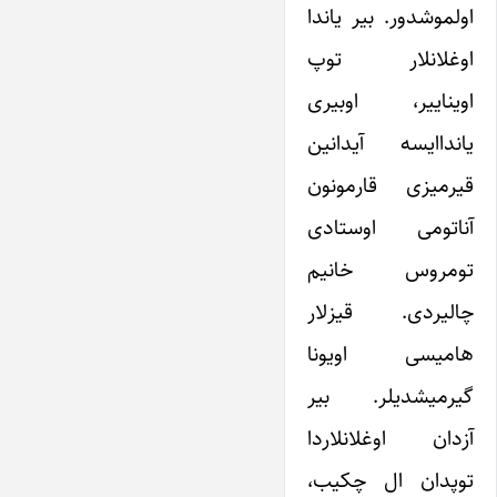
اولموشدور. بیر یاندا
اوغلانلار توپ
اویناییر، اوبیری
یانداایسه آیدانین
قیرمیزی قارمونون
آناتومی اوستادی
تومروس خانیم
چالیردی. قیزلار
هامیسی اویونا
گیرمیشدیلر. بیر
آزدان اوغلانلاردا
توپدان ال چکیب،