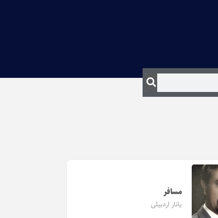
مسافر
یانار اردبیلی