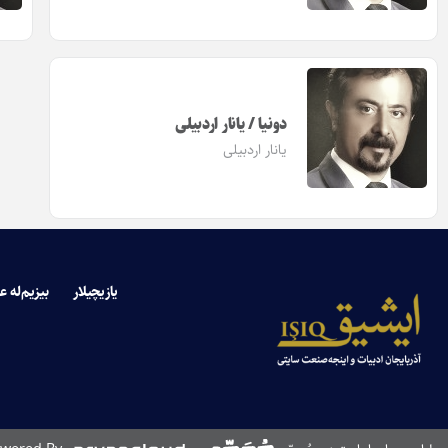
دونیا / یانار اردبیلی
یانار اردبیلی
یازیچیلار
بیزیم‌له ع