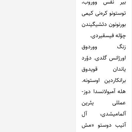
بیر نفس ووروب،
توستونو کره‌نی کیمی
بورنونون دئشیگیندن
چؤله فیسقیردی.
زنگ ووردوق
اورژانس گلدی. دؤرد
یاندان قویدوق
برانکاردین اوستونه.
هله آمبولانسدا دوز-
عمللی یئرین
آلمامیشدی، آل
آتیب دوستو «مش