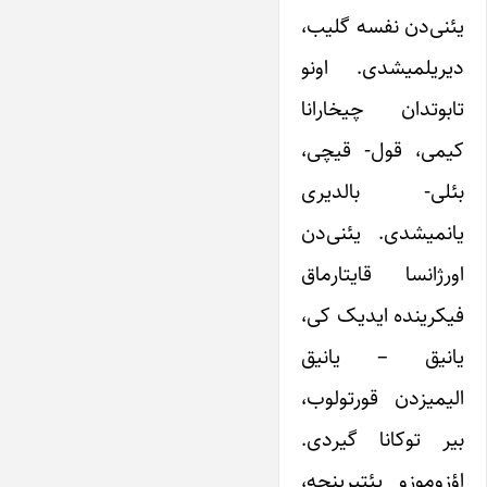
یئنی‌دن نفسه گلیب،
دیریلمیشدی. اونو
تابوتدان چیخارانا
کیمی، قول- قیچی،
بئلی- بالدیری
یانمیشدی. یئنی‌دن
اورژانسا قایتارماق
فیکرینده ایدیک کی،
یانیق – یانیق
الیمیزدن قورتولوب،
بیر توکانا گیردی.
اؤزوموزو یئتیرینجه،