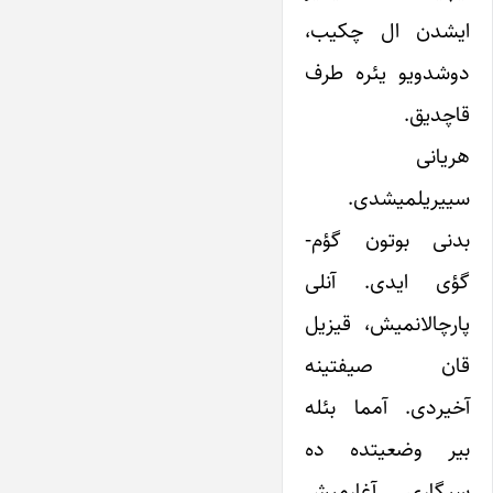
ایشدن ال چکیب،
دوشدویو یئره طرف
قاچدیق.
هریانی
سییریلمیشدی.
بدنی بوتون گؤم-
گؤی ایدی. آنلی
پارچالانمیش، قیزیل
قان صیفتینه
آخیردی. آمما بئله
بیر وضعیتده ده
سیگاری آغارمیش