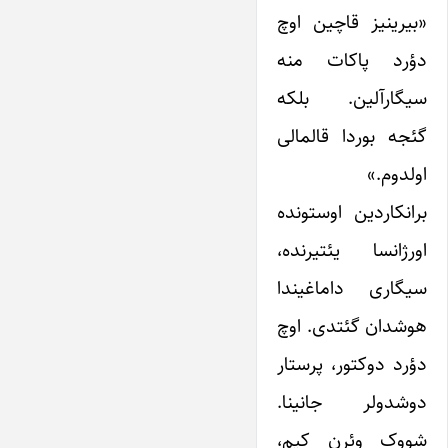
«بیرینیز قاچین اوچ
دؤرد پاکات منه
سیگارآلین. بلکه
گئجه بوردا قالمالی
اولدوم.»
برانکاردین اوستونده
اورژانسا یئتیرنده،
سیگاری داماغیندا
هوشدان گئتدی. اوچ
دؤرد دوکتور، پرستار
دوشدولر جانینا.
شووک وئرن کیم،