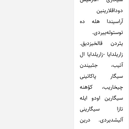
دوداقلارینین
آراسیندا هله ده
توستوله‌ییردی.
یئردن قالخیزدیق.
زاریلدایا -زاریلدایا ال
آتیب، جئبیندن
سیگار پاکاتینی
چیخاریب، کؤهنه
سیگارین اودو ایله
تازا سیگارینی
آلیشدیردی. درین