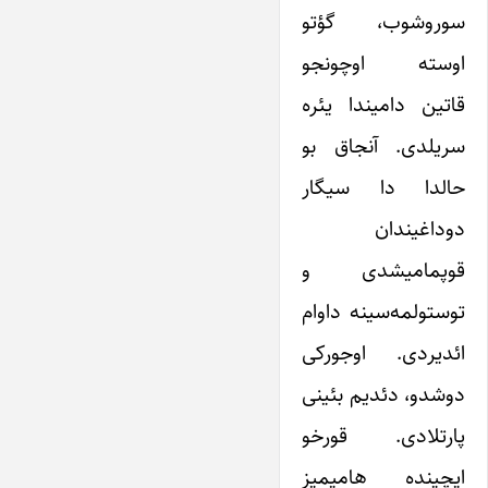
سوروشوب، گؤتو
اوسته اوچونجو
قاتین دامیندا یئره
سریلدی. آنجاق بو
حالدا دا سیگار
دوداغیندان
قوپمامیشدی و
توستولمه‌سینه داوام
ائدیردی. اوجورکی
دوشدو، دئدیم بئینی
پارتلادی. قورخو
ایچینده هامیمیز