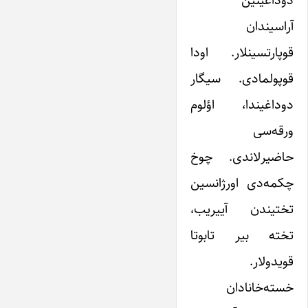
دوداغینین
آراسیندان
قوپارتسینلار. اودا
قوپولمادی. سیگار
دوداغیندا، اؤلوم
ورقه‌سی
حاضیرلاندی. چوخ
چکمه‌دی اورژانسین
تختیندن آییریب،
تخته بیر تابوتا
قویدولار.
خسته‌خانادان