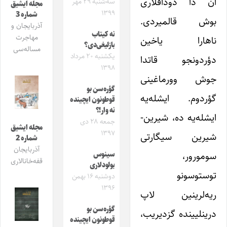
آن دا دوداقلاری
سه‌شنبه ۲۹ مهر
مجله ایشیق
۱۳۹۹
شماره 3
بوش قالمیردی.
آذربایجان و
نه کیتاب
مهاجرت
ناهارا یاخین
بازلیغی‌دی؟
مساله‌سی
یکشنبه ۲۰ مرداد
دؤردونجو قاتدا
۱۳۹۸
جوش وورماغینی
گؤره‌سن بو
گؤردوم. ایشله‌یه
قوطونون ایچینده
نه وار!؟
ایشله‌یه ده، شیرین-
جمعه ۲۸ دی
مجله ایشیق
۱۳۹۷
شیرین سیگارتی
شماره 2
آذربایجان
سومورور،
سینوس
قفه‌خانالاری
بولودلاری
توستوسونو
دوشنبه ۱۶ بهمن
۱۳۹۶
ریه‌لرینین لاپ
گؤره‌سن بو
درینلیینده گزدیریب،
قوطونون ایچینده