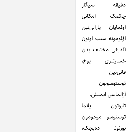
دقیقه سیگار
چکمک امکانی
اولمایان یارالی‌نین
اؤلومونه سبب اونون
آلدیغی مختلف بدن
خسارتلری یوخ،
قانی‌نین
توستوسونون
آزالماسی ایمیش.
تابوتون یانما
توستوسو مرحومون
بورنونا ده‌یجک،