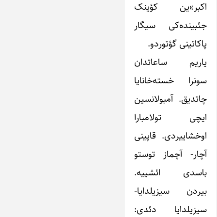
اکبر»ین کؤینک
جئبینده‌کی سیگار
پاکاتینی گؤتوردو.
یاریم ساعاتدان
سونرا خسته‌خانایا
چاتدیق. آمبولانسین
ایچی تولامبارا
اوخشاییردی. قاپینی
آچار- آچماز توستو
باسدی ائشییه.
بیردن سیزیلدایا-
سیزیلدایا دئدی: