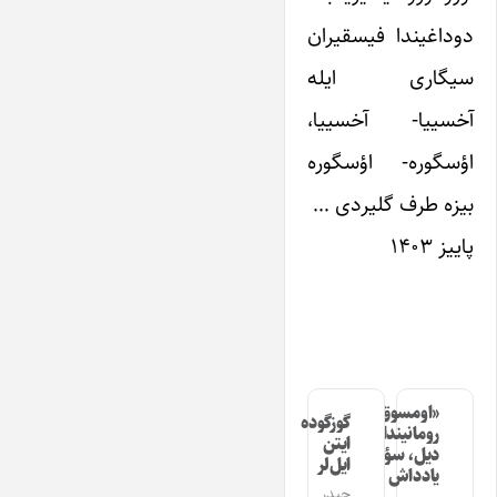
دوداغیندا فیسقیران
سیگاری ایله
آخسییا- آخسییا،
اؤسگوره- اؤسگوره
بیزه طرف گلیردی …
پاییز ۱۴۰۳
«اومسوق»
گوزگوده
رومانیندا
ایتن
دیل، سؤز،
ایل‌لر
یادداش
حیدر