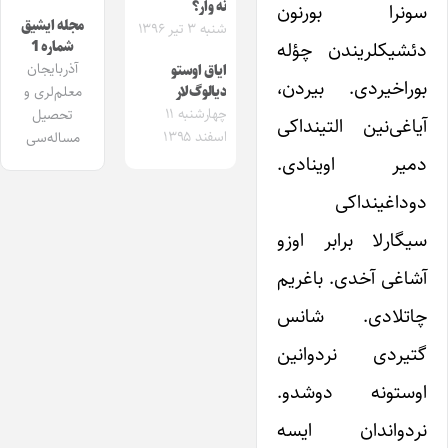
نه وار؟
سونرا بورنون
مجله ایشیق
شنبه ۳ تیر ۱۳۹۶
دئشیکلریندن چؤله
شماره 1
آذربایجان
ایاق اوستو
بوراخیردی. بیردن،
معلم‌لری و
دیالوگ‌لار
چهارشنبه ۱۱
تحصیل
آیاغی‌نین التینداکی
اسفند ۱۳۹۵
مساله‌سی
دمیر اوینادی.
دوداغینداکی
سیگارلا برابر اوزو
آشاغی آخدی. باغریم
چاتلادی. شانس
گتیردی نردوانین
اوستونه دوشدو.
نردواندان ایسه