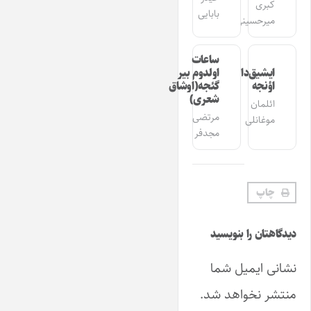
کبری
بابایی
میرحسینی
ساعات
ایشیق‌دان
اولدوم بیر
اؤنجه
گئجه(اوشاق
شعری)
ائلمان
مرتضی
موغانلی
مجدفر
چاپ
دیدگاهتان را بنویسید
نشانی ایمیل شما
منتشر نخواهد شد.