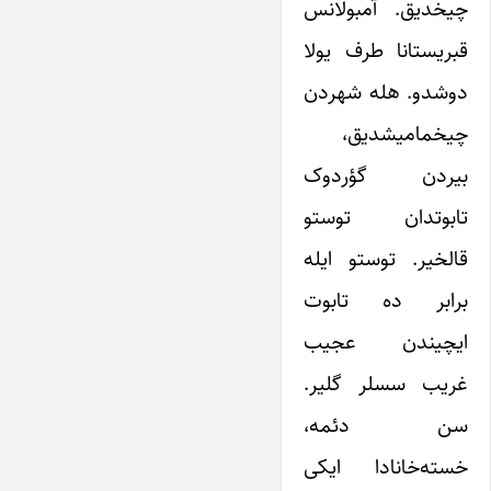
چیخدیق. آمبولانس
قبریستانا طرف یولا
دوشدو. هله شهردن
چیخمامیشدیق،
بیردن گؤردوک
تابوتدان توستو
قالخیر. توستو ایله
برابر ده تابوت
ایچیندن عجیب
غریب سسلر گلیر.
سن دئمه،
خسته‌خانادا ایکی