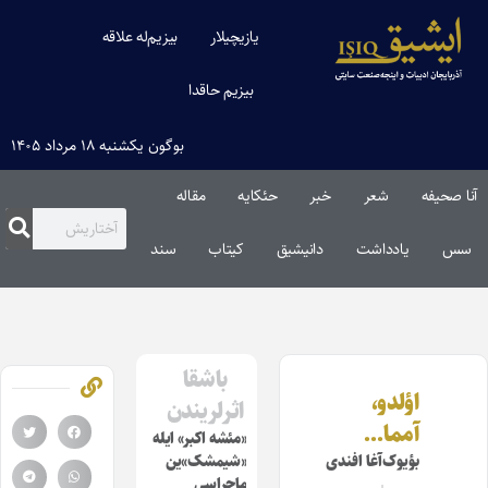
یازیچیلار
بیزیم‌له علاقه
بیزیم حاقدا
بوگون یکشنبه ۱۸ مرداد ۱۴۰۵
آنا صحیفه
شعر
خبر
حئکایه
مقاله‌
سس
یادداشت
دانیشیق
کیتاب
سند
باشقا
اؤلدو،
اثرلریندن
آمما…
«مئشه اکبر» ایله
بؤیوک‌آغا افندی
«شیمشک»ین
ماجراسی