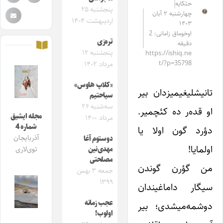
حئکایه
پنجشنبه ۲۵
چهارشنبه ۲ آبان
اردیبهشت ۱۴۰۴
۱۴۰۳
اوخوماق زامانی: 2
تره‌زی
دقیقه
پنجشنبه ۱۲
https://ishiq.ne
t/?p=35798
مرداد ۱۴۰۲
«کلاپ هاوس»
تانیشلیغیمیزدان بیر
سیاحتیم
سه‌شنبه ۲۶
او قده‌ر ده کئچمیر.
مجله ایشیق
مرداد ۱۴۰۰
شماره 4
دؤرد گون اولا یا
آذربایجان
دوستوم آغا
اولمایا!
مهدی‌نین
توی‌لاری
مصلحتی
من گؤرن گوندن
جمعه ۳ بهمن
۱۳۹۹
سیگار داماغیندان
عجب زمانه
دوشمه‌میشدی؛ بیر
اولوب!