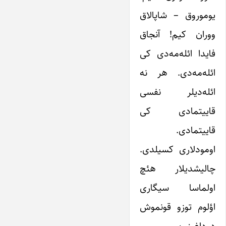
یوموروق – شاپالاق
ووران کیم! آنجاق
فایدا ائله‌مه‌دی کی
ائله‌مه‌دی. هر نه
ائله‌دیلر نفسی
قاییتمادی کی
قاییتمادی.
اومودلاری کسیلدی.
چالیشدیلار هئچ
اولماسا سیگاری
اؤلوم توزو قونموش