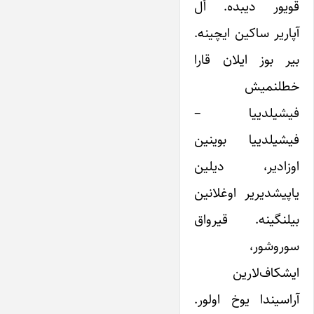
قویور دیبده. اَل
آپاریر ساکین ایچینه.
بیر بوز ایلان قارا
خطلنمیش
فیشیلدییا –
فیشیلدییا بوینین
اوزادیر، دیلین
یاپیشدیریر اوغلانین
بیلنگینه. قیرواق
سوروشور،
ایشکاف‌لارین
آراسیندا یوخ اولور.