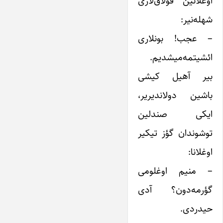
اوغلانین قولاق‌لاری
شهله‌نیر:
– عجب! بونلاری
ائشیتمه‌میشدیم.
بیر آهیل کیشی
باشین دولاندیریر،
ایکی صندلین
توشوندان گؤز تیکیر
اوغلانا:
– منیم اوغلومی
گؤرمه‌دون؟ آدی
حیدردی.