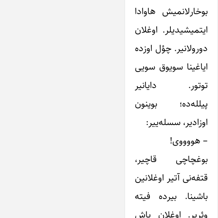
بوخارلانمیش هاوادا
ایتمیشیدیلر. اوغلان
دورولانیر. چؤل اوزده
ایاغینا سویوق سویی
توتور. دایانیر
پیلله‌ده؛ بوینون
اوزادیر، سسله‌ییر:
– هووووی!
بوغچاچی قاچیر،
قتفه‌نی آتیر اوغلانین
باشینا. بیرده فیته
وئریر. اوغلان یاش