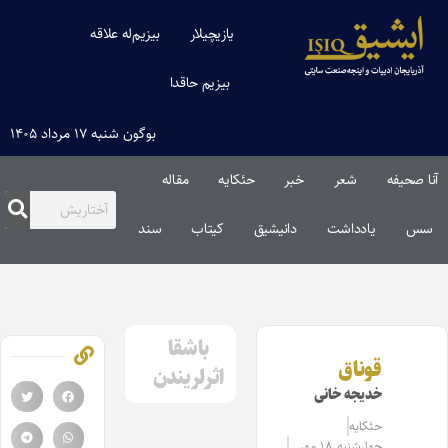
یازیچیلار
بیزیم‌له علاقه
بیزیم حاقدا
بوگون شنبه ۱۷ مرداد ۱۴۰۵
آنا صحیفه
شعر
خبر
حئکایه
مقاله‌
سس
یادداشت
دانیشیق
کیتاب
سند
باشقا
قوناق
اثرلریندن
خدیجه خانی
حئکایه
چهارشنبه ۱۸ مهر