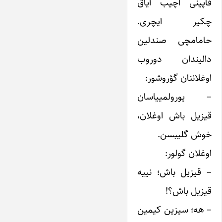
قاپینی آچیب ایاق
چکیر ایچری.
حامامچی صندلین
دالیندان دوروب
اوغلاننان گؤروشور:
– یورولمییاسان
قیزیل باش اوغلان،
خوش گلیبسن.
اوغلان گولور:
– قیزیل باش؛ نییه
قیزیل باش؟!
– هه؛ سیزین کیمین