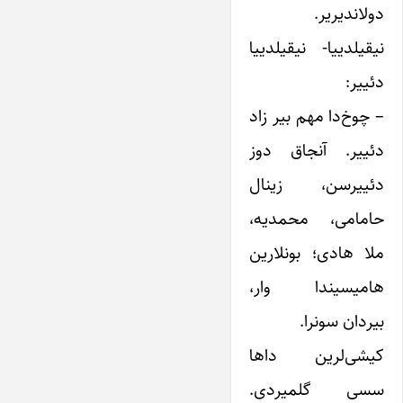
دولاندیریر.
نیقیلدییا- نیقیلدییا
دئییر:
– چوخ‌دا مهم بیر زاد
دئییر. آنجاق دوز
دئییرسن، زینال
حامامی، محمدیه،
ملا هادی؛ بونلارین
هامیسیندا وار،
بیردان سونرا.
کیشی‌‌لرین داها
سسی گلمیردی.