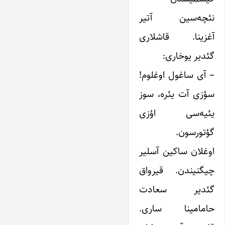
نئچه‌سین آتیر
آغزینا. قاشلاری
گئدیر یوخاری:
– آی ساغول اوغلوم!
سؤزی آت یئره، سوز
یئیه‌سی اؤزی
گؤتورسون.
اوغلان ساکین آسلیر
چیگنیندن. قیرواق
گئدیر سعادت
حامامینا ساری.