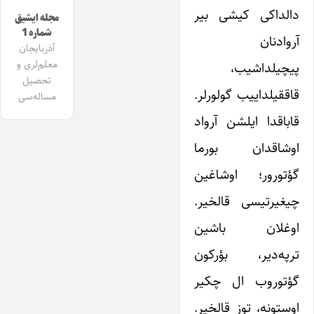
دالداکی کیشی بیر
مجله ایشیق
شماره 1
آروادنان
آذربایجان
معلم‌لری و
پیچیلداشیب،
تحصیل
قاققیلداییب گولورلر.
مساله‌سی
قاباقدا ایلشن آرواد
اوشاقدان بورما
گؤتورور؛ اوشاغین
چیغیرتیسی قالخیر.
اوغلان باشین
ترپه‌دیر، بؤرکون
گؤتوروب ال چکیر
اوستونه، توز قالخیر.