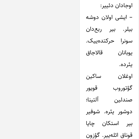
اوجادان دئییر:
– ایشی اولان دوشه
بیلر. بیر ربع‌دان
سونرا حرکتده‌ییک.
یوبانان قالاجاق
یئرده. ‌ ‌ ‌ ‌ ‌ ‌
اوغلان ساکین
گؤتوروب قویور
صندلین آلتینا؛
دوشور یئره. شوفیر
بیر استکان چایا
قوناق ائله‌ییر. گؤزون