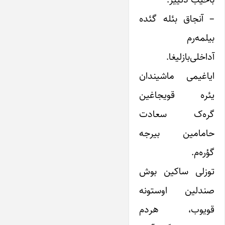
– آنجاق بئله گئده
بیلمه‌رم
آداخلی‌بازلیغا.
ایاغیمی ماشیندان
یئره قویجاغین
گره‌ک سعادت
حامامین بیرجه
گؤره‌م.
توزلی ساکین بوش
صندلین اوستونه
قویوب، هردم