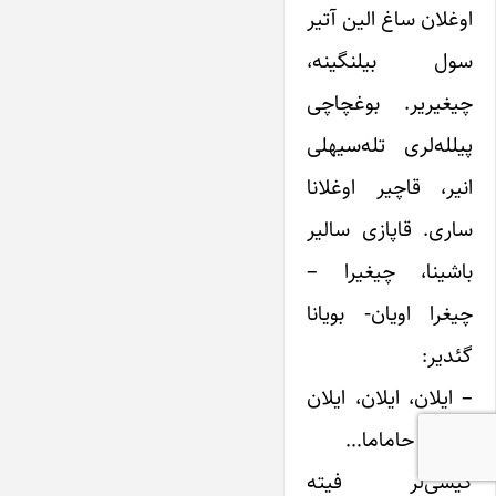
اوغلان ساغ الین آتیر
سول بیلنگینه،
چیغیریر. بوغچاچی
پیلله‌‌لری تله‌سیهلی
انیر، قاچیر اوغلانا
ساری. قاپازی سالیر
باشینا، چیغیرا –
چیغرا اویان- بویانا
گئدیر:
– ایلان، ایلان، ایلان
گیریب حاماما…
کیشی‌لر فیته