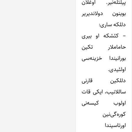
پیلتله‌نیر. اوغلان
بوینون دولاندیریر
دللکه ساری:
– کئشکه او بیری
حاماملار تکین
بورانیندا خزینه‌سی
اولئیدی.
دللکین قارنی
ساللانیب، ایکی قات
اولوب کیسه‌نی
کوره‌گی‌نین
اورتاسیندا