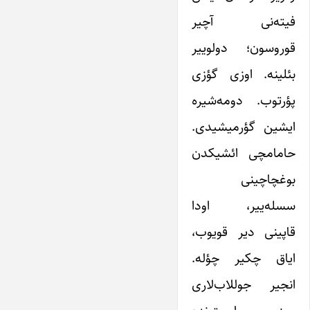
فیته‌نی آچیر
قوروسون؛ دولوییر
بئلینه. اوزی گؤزی
پؤرتوب. دومه‌شیره
ایشین گؤرمیشیدی.
حامامچی ائشیکدن
بوغچاچینی
سسله‌ییر، اودا
قاپینی دیر قویوب،
ایاق چکیر چؤله.
انجیر جوللاب‌لاری