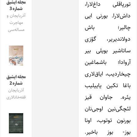
مجله ایشیق
تورپاقلی داغ‌لارا،
شماره 3
داش‌لارا. بورنی ایی
آذربایجان و
مهاجرت
چالیر؛ باش
مساله‌سی
دولاندیریر، گؤزی
ساتاشیر بویلی بیر
آروادا؛ باشماغین
چیخاردیب، ایاق‌لاری
مجله ایشیق
شماره 2
باغا تکین یاییلیب
آذربایجان
یئره. جاوان قیز
قفه‌خانالاری
لئچگی‌نین اوجی‌نان
بورنون توتوب، اونا
بوز- بوز باخیر.