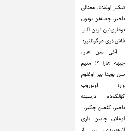
تیکیر اوغلانا. معنالی
باخیر. چفیه‌نن بویون
بوغازی‌نین ترین آلیر.
قاش‌لاری دوگونلنیر:
– آخی سن هارا،
جبهه هارا ؟! منیم
سن بویدا بیر اوغلوم
وار؛ اوتوروب
کؤلگه‌ده درسینه
باخیر، کئفین چکیر.
اوغلان چایین یاری
ائله‌ییبدی. بیر آز