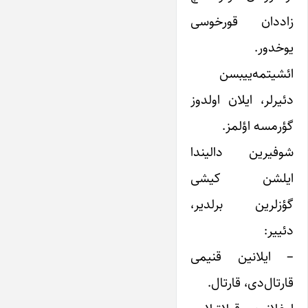
زاددان قورخوسی
یوخدور.
ائشیتمه‌ییبسن
دئیرلر، ایلان اولدوز
گؤرمسه اؤلمز.
شوفیرین دالیندا
ایلشن کیشی
گؤز‌لرین برلدیر،
دئییر:
– ایلانین قنیمی
قارتال‌دی، قارتال.