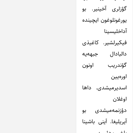
گؤز‌لری آخینیر. بو
یورغونلوغون ایچینده
آداخلیسینا
فیکیرلشیر. کاغیذی
دالبادال جبهه‌یه
گؤندریب اونون
اوره‌یین
اسدیرمیشدی. داها
اوغلان
دؤزنمه‌میشدی بو
آیریلیغا. اَینی باشینا
باخیب دئییر: