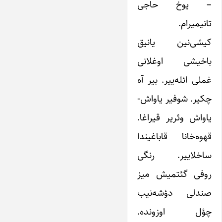
– یوخ حاجی
تانیمیرام.
کیشی‌نین یانیق
باخیشی اوغلانی
غملی ائله‌ییر. بیر آه
چکیر. شوفیر یاواش-
یاواش وئریر قیراغا.
قهوه‌خانا قاباغیندا
ساخلاییر. رنگی
روفی گئتمیش میز
صندلی دؤشه‌نیب
چؤل اوزونده.