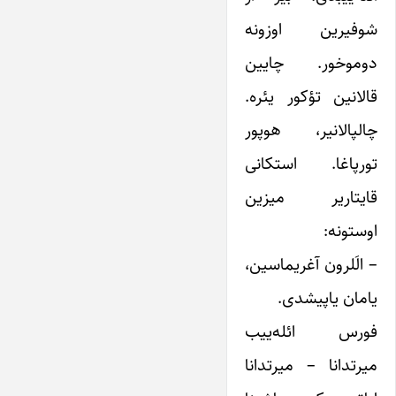
شوفیرین اوزونه
دوموخور. چایین
قالانین تؤکور یئره.
چالپالانیر، هوپور
تورپاغا. استکانی
قایتاریر میزین
اوستونه:
– الَلرون آغریماسین،
یامان یاپیشدی. ‌ ‌ ‌
فورس ائله‌ییب
میرتدانا – میرتدانا