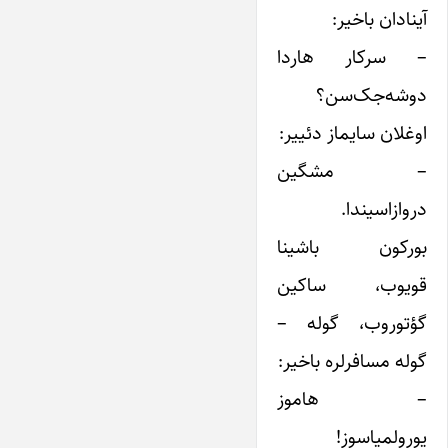
آینادان باخیر:
– سرکار هاردا
دوشه‌جک‌سن؟
اوغلان سایماز دئییر:
– مشگین
دروازا‌سیندا.
بورکون باشینا
قویوب، ساکین
گؤتوروب، گوله –
گوله مسافرلره باخیر:
– هاموز
یورولمیاسوز!