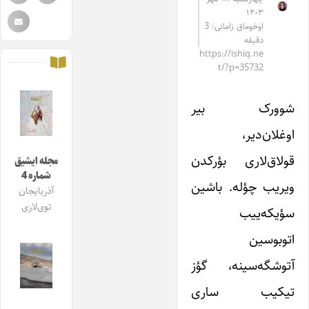
۱۴۰۳
اوخوماق زامانی: 3
دقیقه
https://ishiq.ne
t/?p=35732
شوورک بیر
اوغلان‌دیر،
قولاق‌لاری بؤرکدن
مجله ایشیق
شماره 4
ویریب چؤله. باشین
آذربایجان
توی‌لاری
سؤیکه‌ییب
اتوبوسین
آتوشگه‌سینه، گؤز
تیکیب ساری