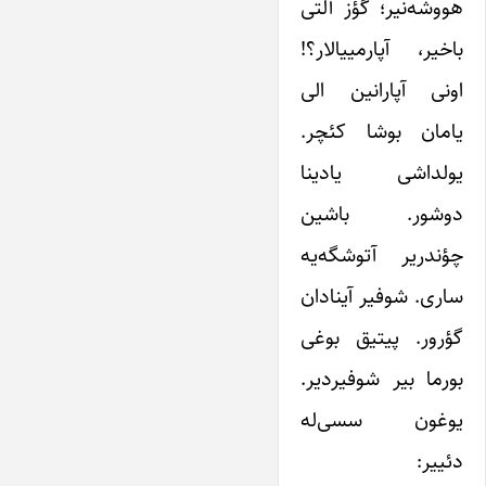
هووشه‌نیر؛ گؤز آلتی
باخیر، آپارمییا‌لار؟!
اونی آپارانین الی
یامان بوشا کئچر.
یولداشی یادینا
دوشور. باشین
چؤند‌ریر آتوشگه‌یه
ساری. شوفیر آینادان
گؤرور. پیتیق بوغی
بورما بیر شوفیردیر.
یوغون سسی‌له
دئییر: