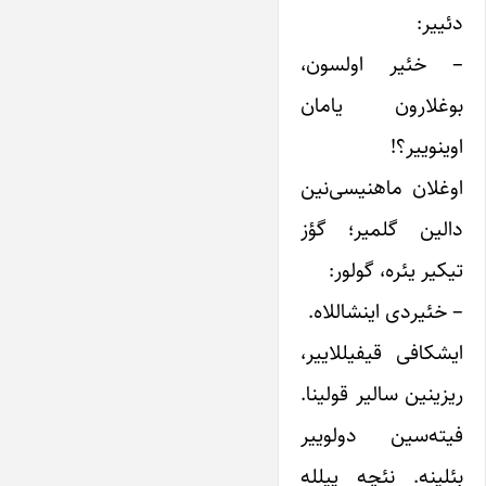
دئییر:
– خئیر اولسون،
بوغلارون یامان
اوینوییر؟!
اوغلان ماهنیسی‌نین
دالین گلمیر؛ گؤز
تیکیر یئره، گولور:
– خئیردی اینشاللاه.
ایشکافی قیفیللاییر،
ریزینین سالیر قولینا.
فیته‌سین دولوییر
بئلینه. نئچه پیلله