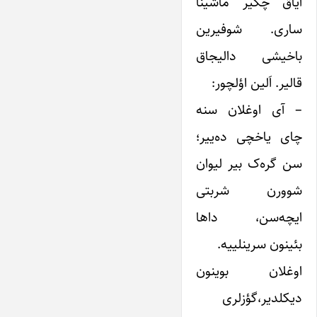
ایاق چکیر ماشینا
ساری. شوفیرین
باخیشی دالیجاق
قالیر. اَلین اؤلچور:
– آی اوغلان سنه
چای یاخچی ده‌ییر؛
سن گره‌ک بیر لیوان
شوورن شربتی
ایچه‌سن، داها
بئینون سرینلییه.
اوغلان بوینون
دیکلدیر،گؤز‌لری