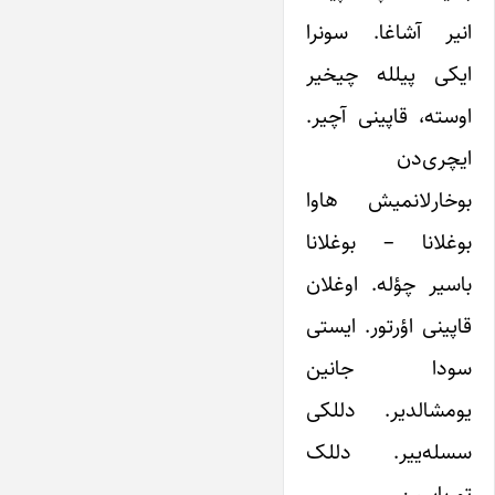
انیر آشاغا. سونرا
ایکی پیلله چیخیر
اوسته، قاپینی آچیر.
ایچری‌دن
بوخارلانمیش هاوا
بوغلانا – بوغلانا
باسیر چؤله. اوغلان
قاپینی اؤرتور. ایستی
سودا جانین
یومشالدیر. دللکی
سسله‌ییر. دللک
تورباسین