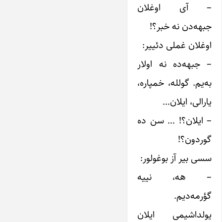
– آی اوغلان
جبهه‌دن نه خبر؟!
اوغلان غملی دئییر:
– جبهه‌ده نه اولار
به‌یم. گولله، خمپاره،
یارالی، ایلان…
– ایلان؟! … سن ده
گوردون؟!
سسی بیر آز بوغولور:
– هه، نییه
گؤرمه‌دیم.
یولداشیمی ایلان