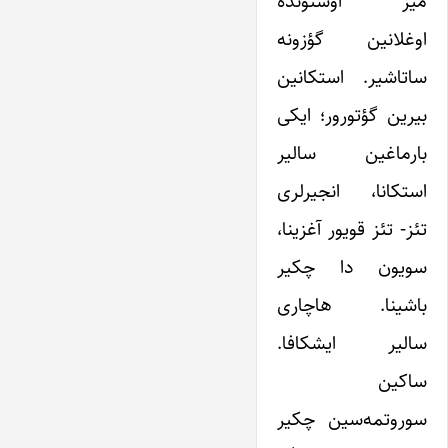
میز اوستونده
اوغلانین گؤزونه
ساتاشیر. استکانین
بیرین گؤتورور؛ ایکی
بارماغین سالیر
استکانا، انجیر‌لری
تئز- تئز قویور آغزینا،
سویون دا چکیر
باشینا. هاچاری
سالیر ایشکافا.
ساکین
سوروتمه‌سین چکیر