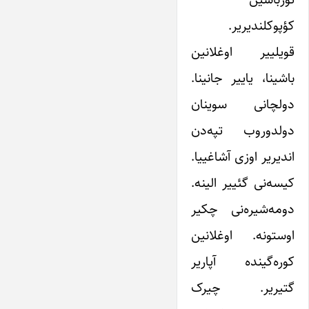
کؤپوکلندیریر.
قویلییر اوغلانین
باشینا، یاییر جانینا.
دولچانی سوینان
دولدوروب تپه‌دن
اندیریر اوزی آشاغییا.
کیسه‌نی گئییر الینه.
دومه‌شیره‌نی چکیر
اوستونه. اوغلانین
کوره‌گینده آپاریر
گتیریر. چیرک