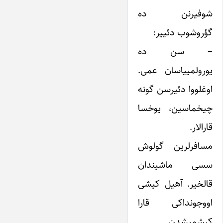
شوفیرنن ده
گؤروشوب دئییر:
– سن ده
یورولمییاسان عمی.
اوغلووا دئیرسن گونه
چیخماسین، یوخسا
قارالار.
مسافر‌لرین گولوش
سسی ماشیندان
قالخیر. آهیل کیشی
اووجونداکی قارا
کیشمیشدن