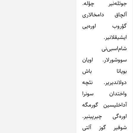
جوتله‌نیر چؤله.
آلچاق دامخالاری
گؤروب اوره‌یی
ایشیقلانیر.
شام‌اسبی‌نی
سووشورلار. اویان
بویانا باش
دولاندیریر. نئچه
واختدان سونرا
آداخلیسین گورمگه
اوره‌گی چیرپینیر.
شوفیر گوز آلتی