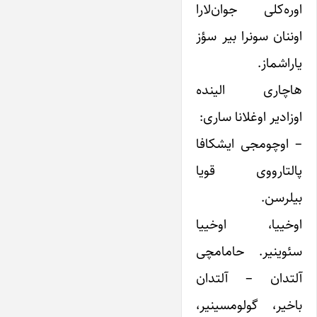
اوره‌کلی جوان‌لارا
اوننان سونرا بیر سؤز
یاراشماز.
هاچاری الینده
اوزادیر اوغلانا ساری:
– اوچومجی ایشکافا
پالتارووی قویا
بیلرسن. ‌ ‌ ‌ ‌
اوخییا، اوخییا
سئوینیر. حامامچی
آلتدان – آلتدان
باخیر، گولومسینیر،