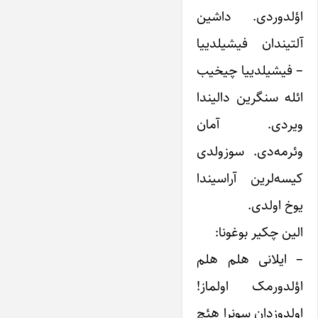
اؤلدوردی. داشین
آلتیندان فیشیلدییا
– فیشیلدییا چیخیب
ائله سنگرین دالیندا
ویردی. آمان
وئرمه‌دی. سوزولدی
کیسه‌‌لرین آراسیندا
یوخ اولدی.
الین چکیر بوغونا:
– ایلانی هلم هلم
اؤلدورمک اولماز!
اولدوزدان سونرا هئچ