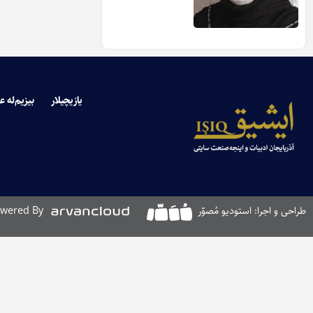
یازیچیلار
بیزیم‌له ع
طراحی و اجرا: استودیو مُصوّر
wered By