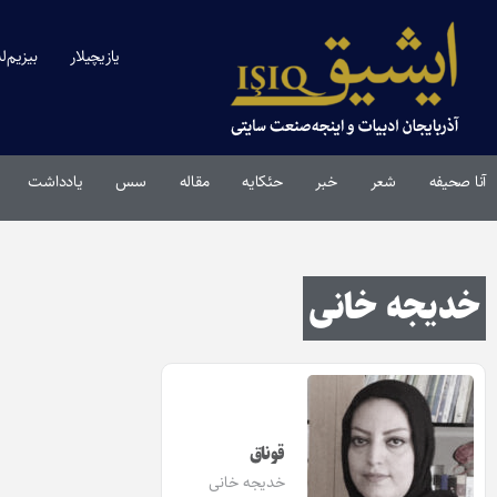
یازیچیلار
بیزیم‌ل
آنا صحیفه
شعر
خبر
حئکایه
مقاله‌
سس
یادداشت
خدیجه خانی
قوناق
خدیجه خانی