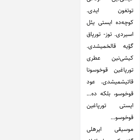
توتغون ایدی.
کوچه‌ده ایستی یئل
اسیردی. توز- تورپاق
گؤیه قالخمیشدی.
کیشی‌نین عطری
تورپاغین قوخوسونا
قاتیشمیشدی. عود
قوخوسو، بلکه ده…
ایستی تورپاغین
قوخوسو…
موسیقی ایرهلی