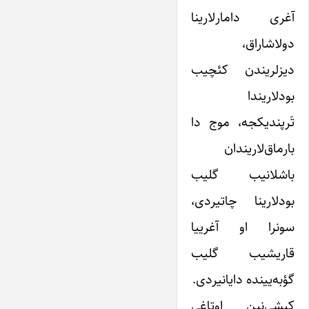
آغری دامارلارینا
دولاشاراق،
دیزلریندن کئچیب
بودلاریندا
تَرپندیکجه، موج دا
بارماق‌لاریندان
باشلانیب گلیب
بودلارینا چاتیردی،
سونرا او آغرییا
قاریشیب گلیب
گؤبه‌یینده دایانیردی.
کیشی‌نین اوتاغی