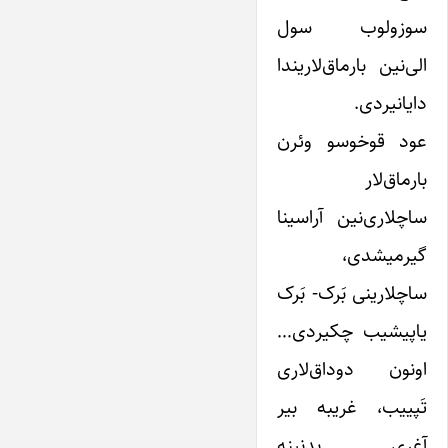
سوزولوب سول
الی‌نین بارماق‌لاریندا
دایانیردی.
عود قوخوسو وئرن
بارماق‌لار
ساچلاری‌نین آراسینا
گیرمیشدی،
ساچلارینی بَرک- بَرک
یاپیشیب چکیردی…
اونون دوداق‌لاری
تَپییب، غریبه بیر
آغری بدنینه