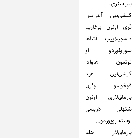
بیر سئری.
کیشی‌نین آلنی‌نین
تَری اونون بوغازینا
دامجیلاییب آشاغا
سوزولوردو. او
توتغون هاوادا
کیشی‌نین عود
قوخوسو وئرن
بارماق‌لاری اونون
شئهلی دَریسی
اوسته زویوردو…
بارماق‌لار هله