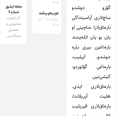
۱۴۰۵
گؤزو دوشدو
مجله ایشیق
شماره 1
هوپ‌هوپ‌نامه
ساچ‌لاری آراسینداکی
آذربایجان
چهارشنبه ۱۰ تیر
معلم‌لری و
۱۴۰۵
بارماق‌لارا. ساچینی او
تحصیل
مساله‌سی
یان بو یان ائله‌ینده،
بارماغین بیری یئره
دوشدو. اَییلیب،
بارماغی گؤتوردو.
کیشی‌نین
بارماق‌لاری ایدی.
هلبت آیریلاندا،
بارماق‌لاری قیریلیب
قالیب ساچی‌نین