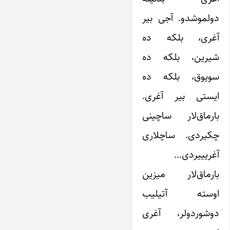
دولموشدو. آجی بیر
آغری، بلکه ده
شیرین، بلکه ده
سویوق، بلکه ده
ایستی بیر آغری.
بارماق‌لار ساچینی
چکیردی. ساچلاری
آغریییردی…
بارماق‌لار میزین
اوسته آتیلیب
دوشوردولر، آغری