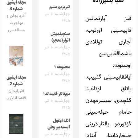
هلیا بشیرزاده
مجله ایشیق
تبریزیم منیم
شماره 3
چهارشنبه ۱۰ تیر
آذربایجان و
قیز آپارتمانین
۱۴۰۵
مهاجرت
قاپیسینی اؤرتوب،
مساله‌سی
سئچیلمیش
آچاری توللادی
اثرلر(معجز)
چهارشنبه ۱۰ تیر
باشماققابی‌نین
۱۴۰۵
اوستونه.
مجموعه ۱
چهارشنبه ۱۰ تیر
آیاققابیسینی گئییب،
مجله ایشیق
۱۴۰۵
شماره 2
یاتاق اوتاغینا
آذربایجان
دورنالار قاییداندا
قفه‌خانالاری
کئچدی. سیییرمهدن
چهارشنبه ۱۰ تیر
۱۴۰۵
حامام حوله‌سینی
ائله اوغول
گؤتوردو. پالتارلارینی
ایسته‌ییر وطن
چیخارداندا، آینادا
چهارشنبه ۱۰ تیر