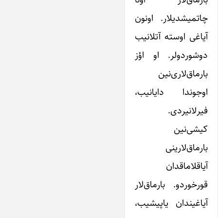
چاتمیشدیلار. اونون
آیاغی اوسته آتلانیب
دوشوردولر. او اؤز
بارماق‌لاری‌نین
اوجوندا دایانیب،
فیرلانیردی.
کیشی‌نین
بارماق‌لارینی
آیاقلاماقدان
قورخوردو. بارماق‌لار
آیاغیندان یاپیشیب،