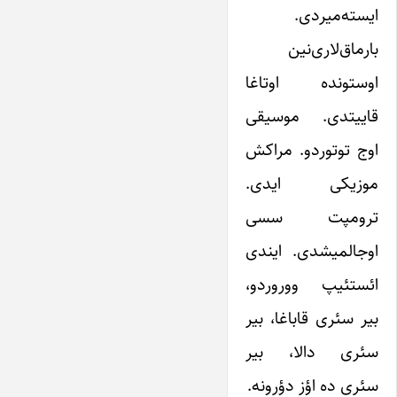
ایسته‌میردی.
بارماق‌لاری‌نین
اوستونده اوتاغا
قاییتدی. موسیقی
اوج توتوردو. مراکش
موزیکی ایدی.
ترومپت سسی
اوجالمیشدی. ایندی
ائستئیپ ووروردو،
بیر سئری قاباغا، بیر
سئری دالا، بیر
سئری ده اؤز دؤرونه.