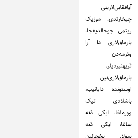
آیاققابی‌لارینی
چیخارتدی. موزیک
ریتمی چوخالدیقجا،
بارماق‌لاری دا آرا
وئرمه‌دن
تَرپهنیردیلر.
بارماق‌لاری‌نین
اوستونده دایانیب،
باشلادی تیک
وورماغا. ایکی دَنه
ساغا، ایکی دَنه
سولا. یخچالین