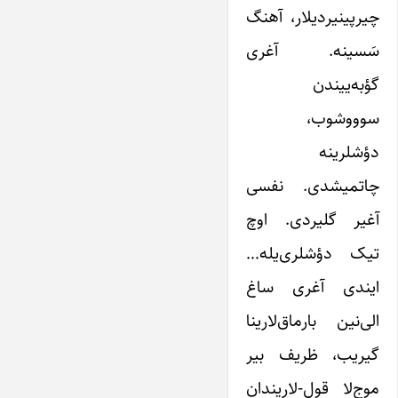
چیرپینیردیلار، آهنگ
سَسینه. آغری
گؤبه‌ییندن
سوووشوب،
دؤشلرینه
چاتمیشدی. نفسی
آغیر گلیردی. اوچ
تیک دؤشلری‌یله…
ایندی آغری ساغ
الی‌نین بارماق‌لارینا
گیریب، ظریف بیر
موج‌لا قول-لاریندان