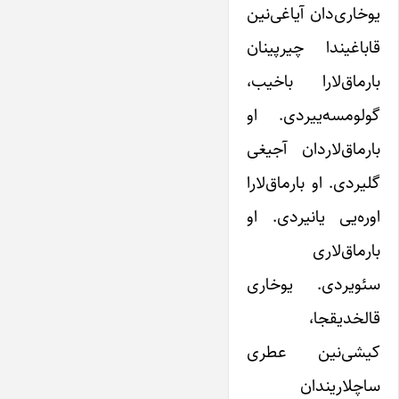
یوخاری‌دان آیاغی‌نین
قاباغیندا چیرپینان
بارماق‌لارا باخیب،
گولومسه‌ییردی. او
بارماق‌لاردان آجیغی
گلیردی. او بارماق‌لارا
اوره‌یی یانیردی. او
بارماق‌لاری
سئویردی. یوخاری
قالخدیقجا،
کیشی‌نین عطری
ساچلاریندان