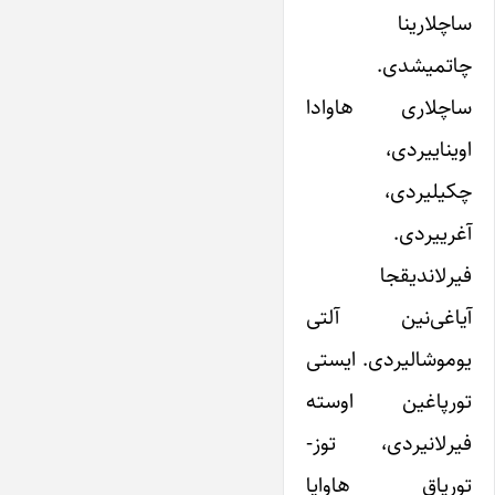
ساچلارینا
چاتمیشدی.
ساچلاری هاوادا
اویناییردی،
چکیلیردی،
آغرییردی.
فیرلاندیقجا
آیاغی‌نین آلتی
یوموشالیردی. ایستی
تورپاغین اوسته
فیرلانیردی، توز-
تورپاق هاوایا