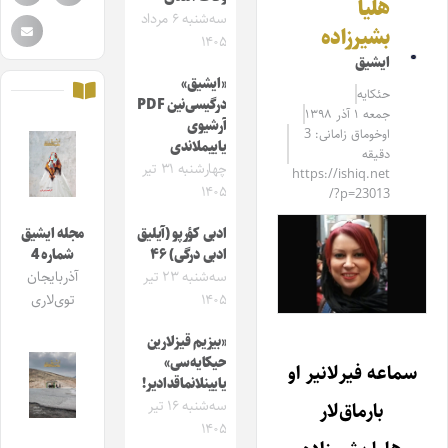
هلیا
سه‌شنبه ۶ مرداد
بشیرزاده
۱۴۰۵
ایشیق
«ایشیق»
حئکایه
درگیسی‌نین PDF
جمعه ۱ آذر ۱۳۹۸
آرشیوی
اوخوماق زامانی: 3
یاییملاندی
دقیقه
چهارشنبه ۳۱ تیر
https://ishiq.net
۱۴۰۵
/?p=23013
ادبی کؤرپو (آیلیق
مجله ایشیق
ادبی درگی) ۴۶
شماره 4
سه‌شنبه ۲۳ تیر
آذربایجان
۱۴۰۵
توی‌لاری
«بیزیم قیزلارین
حیکایه‌سی»
سماعه فیرلانیر او
یایینلانماقدادیر!
سه‌شنبه ۱۶ تیر
بارماق‌لار
۱۴۰۵