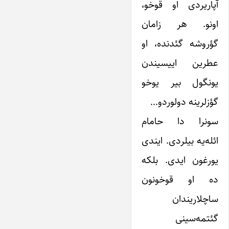
آپاریردی او قوخو،
اونو. هر زامان
گؤروشه گئدنده، او
عطرین اییسیندن
یونگول بیر یوخو
گؤزلرینه دولوردو…
سونرا دا حامام
ائله‌یه بیلردی. ایندی
یورغون ایدی. بلکه
ده او قوخونون
ساچلاریندان
گئتمه‌سینی