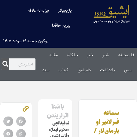
یازیچیلار
بیزیم‌له علاقه
بیزیم حاقدا
بوگون جمعه ۱۶ مرداد ۱۴۰۵
آنا صحیفه
شعر
خبر
حئکایه
مقاله‌
سس
یادداشت
دانیشیق
کیتاب
سند
باشقا
سماعه
اثرلریندن
فیرلانیر او
تدقیقاتچی
بارماق‌لار /
«محرم ایماز»
وفات ائتدی