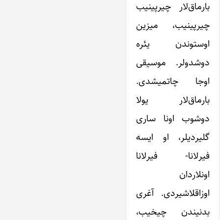
بارماق‌لار چیرپینیب
چیرپینیب، میزین
اوستوندن یئره
دوشدولر. موسیقی
اوجا چاتمیشدی.
بارماق‌لار یولا
دوشوب اونا ساری
گلیردیلر، او ایسه
فیرلانا- فیرلانا
اونلاردان
اوزاقلاشیردی. آغری
بدنیندن چیخیب،