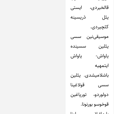
قالخیردی، ایستی
یئل دَریسینه
کئچیردی.
موسیقی‌نین سسی
یئلین سسینده
یاواش- یاواش
ایتمهیه
باشلامیشدی. یئلین
سسی قولاغینا
دولوردو، تورپاغین
قوخوسو بورنونا.
بارماق‌لار اونا