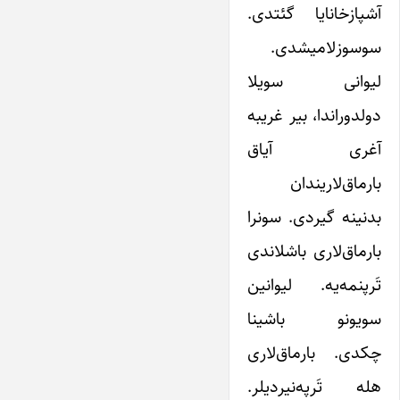
آشپازخانایا گئتدی.
سوسوزلامیشدی.
لیوانی سویلا
دولدوراندا، بیر غریبه
آغری آیاق
بارماق‌لاریندان
بدنینه گیردی. سونرا
بارماق‌لاری باشلاندی
تَرپنمه‌یه. لیوانین
سویونو باشینا
چکدی. بارماق‌لاری
هله تَرپه‌نیردیلر.