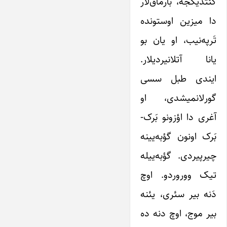
گئتدیکجه، بارماق‌لار
دا میزین اوستونده
تَرپه‌نیب، او یان بو
یانا آتلانیردیلار.
ایندی طبل سسی
گورلانمیشدی، او
آغری دا اؤزونو بَرک-
بَرک اونون گؤبه‌یینه
چیرپیردی. گؤبه‌ییله
تیک ووروردو. اوچ
دَنه بیر سئری، یئنه
بیر موج، اوچ دنه ده