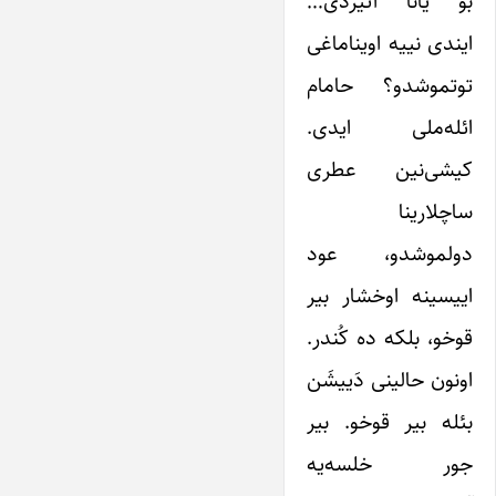
بو یانا آتیردی…
ایندی نییه اویناماغی
توتموشدو؟ حامام
ائله‌ملی ایدی.
کیشی‌نین عطری
ساچلارینا
دولموشدو، عود
اییسینه اوخشار بیر
قوخو، بلکه ده کُندر.
اونون حالینی دَییشَن
بئله بیر قوخو. بیر
جور خلسه‌یه