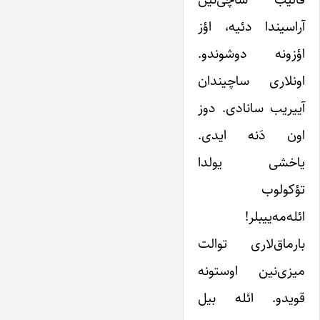
آراسیندا دئیه، اؤز
اؤزونه دوشوندو.
اونلاری ساچیندان
آییریب سانادی. دوز
اون دَنه ایدی.
یاخشی یولدا
تؤکولوب
ائله‌مه‌ییبلر!
بارماق‌لاری توالت
میزی‌نین اوستونه
قویدو. ائله بیل