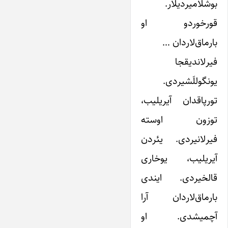
بوشلامیردیلار.
قورخوردو او
بارماق‌لاردان …
فیرلاندیقجا
یونگوللَشیردی.
تورپاقدان آیریلیب،
توزون اوسته
فیرلانیردی. یئردن
آیریلیب، یوخاری
قالخیردی. ایندی
بارماق‌لاردان آرا
آچمیشدی. او