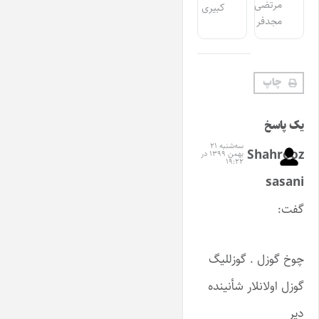
مرتضی
کبیری
مجدفر
چاپ
یک پاسخ
سه‌شنبه ۲۱
Shahrooz
بهمن ۱۳۹۹ در
۱۹:۲۲
sasani
گفت:
چوخ گوزل . گوزللیگ
گوزل اولانلار شأنینده
دیر