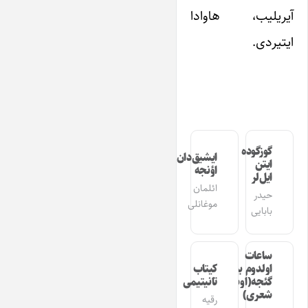
آیریلیب، هاوادا
ایتیردی.
گوزگوده
ایشیق‌دان
ایتن
اؤنجه
ایل‌لر
ائلمان
حیدر
موغانلی
بابایی
ساعات
اولدوم بیر
کیتاب
گئجه(اوشاق
تانیتیمی
شعری)
رقیه