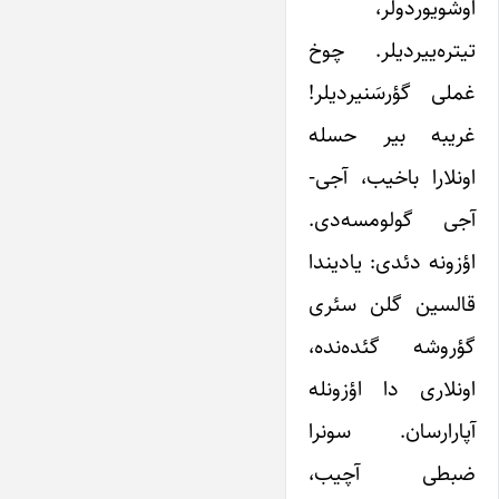
اوشویوردولر،
تیتره‌ییردیلر. چوخ
غملی گؤرسَنیردیلر!
غریبه بیر حسله
اونلارا باخیب، آجی-
آجی گولومسه‌دی.
اؤزونه دئدی: یادیندا
قالسین گلن سئری
گؤروشه گئده‌نده،
اونلاری دا اؤزونله
آپارارسان. سونرا
ضبطی آچیب،