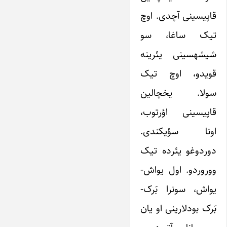
قاپیسینی آچدی. اوچ
تیک ساغا، سو
شیشهسینی یئرینه
قویدو، اوچ تیک
سولا. یخچالین
قاپیسینی اؤرتوب،
اونا سؤیکندی.
دوردوغو یئرده تیک
ووروردو. اول یواش-
یواش، سونرا بَرک-
بَرک بودلارینی او یان