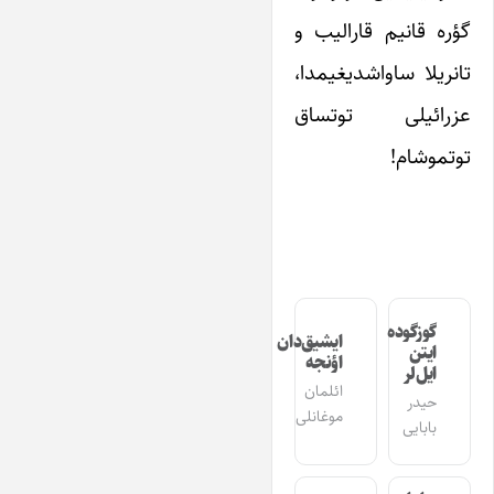
گؤره قانیم قارالیب و
تانریلا ساواشدیغیمدا،
عزرائیلی توتساق
توتموشام!
گوزگوده
ایشیق‌دان
ایتن
اؤنجه
ایل‌لر
ائلمان
حیدر
موغانلی
بابایی