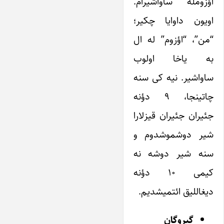
اؤزومله ساواشیرام.
اویون داوایا چکیر؛
“من”، “اؤزوم” له ال
به یاخا اولوب
ساواشیر. نیه کی سنه
چاتینجا، ۹ دؤنه
جئیران جئیران قیزلارا
شیر دوشموشدوم و
سنه شیر دوشه نه
کیمی ۱۰ دؤنه
دیغاللیق ائتمیشدیم.
گیروگان