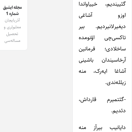
گئییندیم، خییاواندا
مجله ایشیق
شماره 1
اوزو آشاغی
آذربایجان
دیغیرلانیردیم. بیر
معلم‌لری و
تحصیل
تاکسی‌چی اؤنومده
مساله‌سی
ساخلادی؛ فرمانین
آرخاسیندان باشینی
آشاغا ایه‌ر‌ک، منه
زیلله‌ندی.
-گئتمیر‌م قارداش،
دئدیم.
دایانیب بیرآز منه