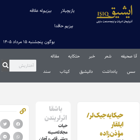
یازیچیلار
بیزیم‌له علاقه
بیزیم حاقدا
بوگون پنجشنبه ۱۵ مرداد ۱۴۰۵
آنا صحیفه
شعر
خبر
حئکایه
مقاله‌
سس
یادداشت
دانیشیق
کیتاب
سند
باشقا
حیکایه‌جیک‌لر/
اثرلریندن
ایلقار
حیات
مؤذن‌زاده
مجادله‌سینه
«یئنی قاپی» آچان