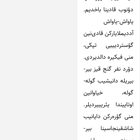
دؤنوب قادینا باخدیم.
یاواش-یاواش
آددیملایارکن قادی‌نین
گؤستردیییی تپکی،
منی فیکیره دالدیردی.
دؤرد نفر گنج قیز بیر-
بیریله دانیشیب گوله-
گوله، خیاوانین
اوتاییندا یئریییردیلر.
منی گؤره‌رکن دایانیب
شاشقینجاسینا بیر-
بیرینه باخیر،