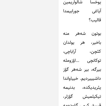
یوخسا شالواریمین
آیاغی جورابیمدا
قالیب؟
بوتون شه‌هر منه
باخیر، هر یولدان
کئچن، آراباچی،
توکانچی …اؤزومله
بیرگه، بیر شه‌هر گؤز
داشیییردیم. خییاواندا
یئریدیکده، بدنیمه
تیکیلمیش گؤزلر،
قیییق کیمی گؤوده‌مه