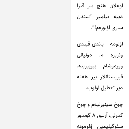
اوغلان هئچ بیر قیزا
دییه بیلمیر “سندن
ساری اؤلوره‌م!”.
اؤلومه یاندی-قیندی
وئریره م. دونیانی
وورموشام بیربیرینه.
قبریستانلار بیر هفته
دیر تعطیل اولوب.
چوخ سینیرلیه‌م و چوخ
کدرلی، آرتیق ۸ گوندور
سئوگیلیمین اؤلومونه