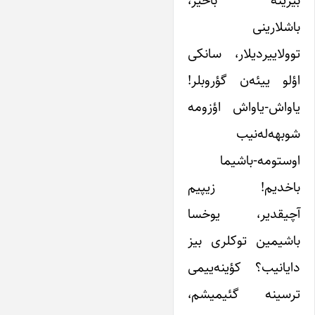
باشلارینی
توولاییردیلار، سانکی
اؤلو ییئه‌ن گؤروبلر!
یاواش-یاواش اؤزومه
شوبهه‌له‌نیب
اوستومه-باشیما
باخدیم! زیپیم
آچیقدیر، یوخسا
باشیمین توکلری بیز
دایانیب؟ کؤینه‌ییمی
ترسینه گئیمیشم،