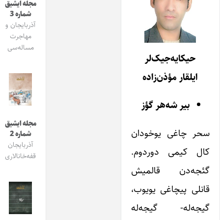
مجله ایشیق
شماره 3
آذربایجان و
مهاجرت
مساله‌سی
حیکایه‌جیک‌لر
ایلقار مؤذن‌زاده
بیر شه‌هر گؤز
مجله ایشیق
سحر چاغی یوخودان
شماره 2
آذربایجان
کال کیمی دوردوم.
قفه‌خانالاری
گئجه‌د‌ن قالمیش
قانلی پیچاغی یویوب،
گیجه‌له- گیجه‌له