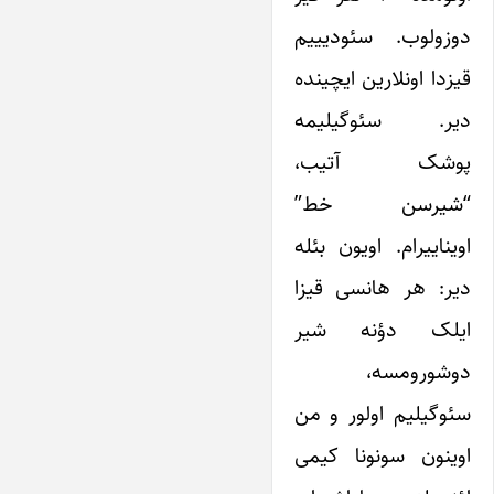
دوزولوب. سئودیییم
قیزدا اونلارین ایچینده
دیر. سئوگیلیمه
پوشک آتیب،
“شیرسن خط”
اویناییرام. اویون بئله
دیر: هر هانسی قیزا
ایلک دؤنه شیر
دوشورومسه،
سئوگیلیم اولور و من
اوینون سونونا کیمی