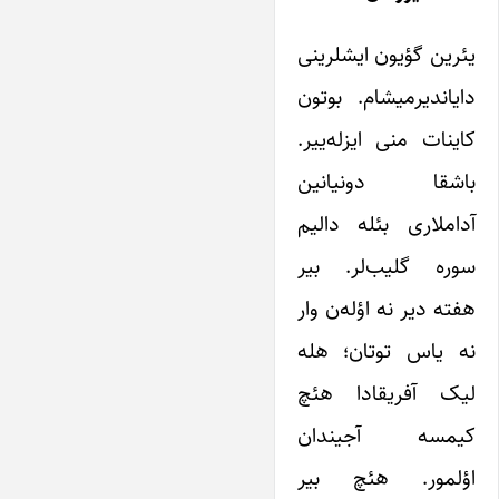
یئرین گؤیون ایشلرینی
دایاندیرمیشام. بوتون
کاینات منی ایزله‌ییر.
باشقا دونیانین
آداملاری بئله دالیم
سوره گلیب‌لر. بیر
هفته دیر نه اؤله‌ن وار
نه یاس توتان؛ هله
لیک آفریقادا هئچ
کیمسه آجیندان
اؤلمور. هئچ بیر