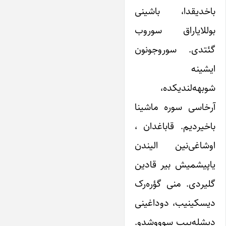
باخدیقدا، باشینی
بوللایاراق سوروب
گئتدی. سوروجونون
ایشینه
شوبهه‌لندیکده،
آرخاسی سوره ماشینا
باخیردیم. قاباغدان ،
اوشاغی‌نین الیندن
یاپیشمیش بیر قادین
گلیردی. منی گؤره‌ر‌ک
دیسکینیب، دوداغینی
دیشله‌ییب سوووشدو.