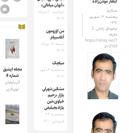
ایلقار موذن‌زاده
«آیهان میانالی»
حئکایه
دوشنبه ۲۰ مرداد
پنجشنبه ۱۶ شهریور
۱۴۰۴
۱۳۹۱
اوخوماق زامانی: 2
من اؤزومون
دقیقه
آغاسییام
https://ishiq.net/?
جمعه ۱۷ مرداد
p=2169
۱۴۰۴
میلچک
مجله ایشیق
سه‌شنبه ۱۸ مهر
شماره 4
۱۴۰۲
آذربایجان
مشکین‌شهرلی
توی‌لاری
یازار «رحیم
خیاوی»نین
یارادیجیلیغی
سه‌شنبه ۲۴
فروردین ۱۴۰۰