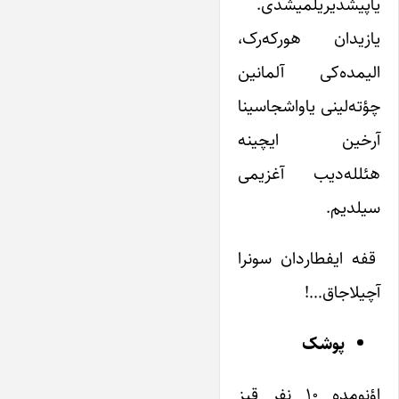
یاپیشدیریلمیشدی.
یازیدان هورکه‌ر‌ک،
الیمده‌کی آلمانین
چؤته‌لینی یاواشجاسینا
آرخین ایچینه
هئلله‌دیب آغزیمی
سیلدیم.
قفه ایفطاردان سونرا
آچیلاجاق…!
پوشک
اؤنومده ۱۰ نفر قیز