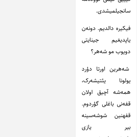
سانجیلمیشدی.
فیکیره دالدیم. دونه‌ن
یاپدیغیم جینایتی
دویوب مو شه‌هر؟
شه‌هرین اورتا دؤرد
یولونا یئتیشه‌ر‌ک،
همه‌شه آچیق اولان
قفه‌نی باغلی گؤردو‌م.
قفه‎نین شوشه‌سینه
بیر یازی