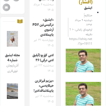
(افشار)
سه‌شنبه ۶ مرداد
ایشیق
۱۴۰۵
حئکایه
«ایشیق»
دوشنبه ۹ مرداد
درگیسی‌نین PDF
۱۳۹۶
اوخوماق زامانی: < 1
آرشیوی
دقیقه
یاییملاندی
https://ishiq.net
چهارشنبه ۳۱ تیر
/?p=19111
۱۴۰۵
ادبی کؤرپو (آیلیق
مجله ایشیق
ادبی درگی) ۴۶
شماره 4
سه‌شنبه ۲۳ تیر
آذربایجان
۱۴۰۵
توی‌لاری
«بیزیم قیزلارین
حیکایه‌سی»
یایینلانماقدادیر!
سه‌شنبه ۱۶ تیر
۱۴۰۵