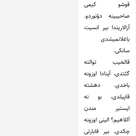
قوشو کیمی
صاحیبینه دؤنوردو.
آرالاریندا بیر انسیت
باغلانمیشدی
سانکی.
قالخیب توالته
گئتدی، آینادا اوزونه
باخدی. دهشته
قاپیلدی، بو نه
ایستیر مندن
آللاهیم؟ الینی اوزونه
چکدی. بیر قابارتی