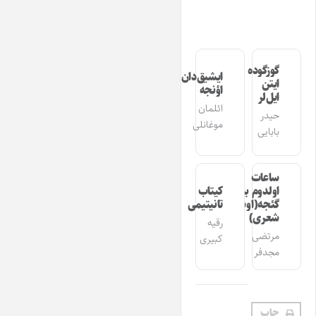
گوزگوده
ایشیق‌دان
ایتن
اؤنجه
ایل‌لر
ائلمان
حیدر
موغانلی
بابایی
ساعات
اولدوم بیر
کیتاب
گئجه(اوشاق
تانیتیمی
شعری)
رقیه
مرتضی
کبیری
مجدفر
چاپ