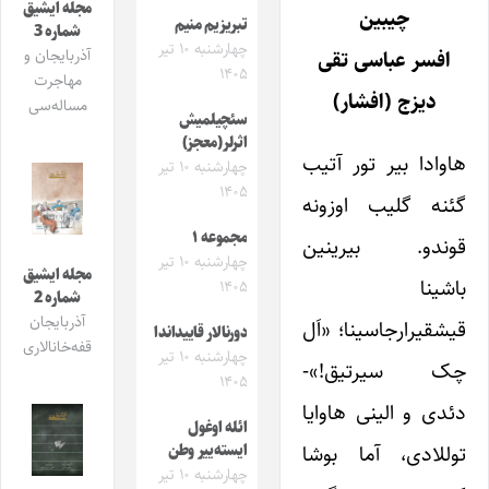
مجله ایشیق
چیبین
تبریزیم منیم
شماره 3
چهارشنبه ۱۰ تیر
آذربایجان و
افسر عباسی تقی
۱۴۰۵
مهاجرت
دیزج (افشار)
مساله‌سی
سئچیلمیش
اثرلر(معجز)
هاوادا بیر تور آتیب
چهارشنبه ۱۰ تیر
۱۴۰۵
گئنه گلیب اوزونه
مجموعه ۱
قوندو. بیرینین
چهارشنبه ۱۰ تیر
مجله ایشیق
باشینا
۱۴۰۵
شماره 2
آذربایجان
قیشقیرارجاسینا؛ «اَل
دورنالار قاییداندا
قفه‌خانالاری
چهارشنبه ۱۰ تیر
چک سیرتیق!»-
۱۴۰۵
دئدی و الینی هاوایا
ائله اوغول
توللادی، آما بوشا
ایسته‌ییر وطن
چهارشنبه ۱۰ تیر