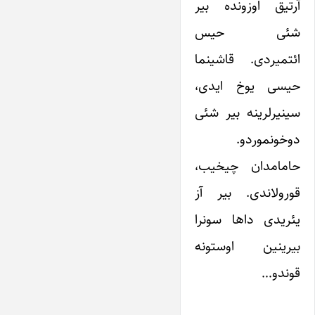
آرتیق اوزونده بیر
شئی حیس
ائتمیردی. قاشینما
حیسی یوخ ایدی،
سینیرلرینه بیر شئی
دوخونموردو.
حامامدان چیخیب،
قورولاندی. بیر آز
یئریدی داها سونرا
بیرینین اوستونه
قوندو…