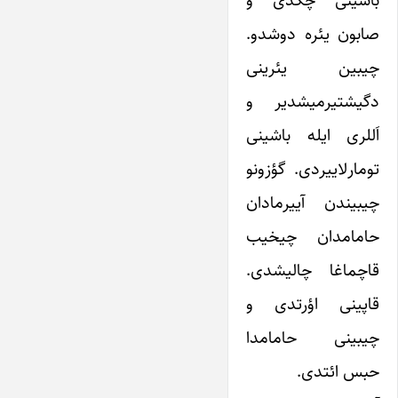
باشینی چکدی و
صابون یئره دوشدو.
چیبین یئرینی
دگیشتیرمیشدیر و
اَللری ایله باشینی
تومارلاییردی. گؤزونو
چیبیندن آییرمادان
حامامدان چیخیب
قاچماغا چالیشدی.
قاپینی اؤرتدی و
چیبینی حامامدا
حبس ائتدی.