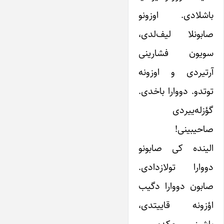
باشلادی. اوزونو
صابونلا لیف‌لدی،
سویون فشارینی
آرتیردی و اوزونه
توتدو. دووارا باخدی.
گؤزله‌ییردی
صاحیبینی!
الینده کی صابونو
دووارا تولازدادی.
صابون دووارا دگیب
اؤزونه قاییتدی،