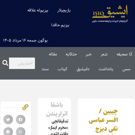
یازیچیلار
بیزیم‌له علاقه
بیزیم حاقدا
بوگون جمعه ۱۶ مرداد ۱۴۰۵
آنا صحیفه
شعر
خبر
حئکایه
مقاله‌
سس
یادداشت
دانیشیق
کیتاب
سند
باشقا
چیبین /
اثرلریندن
افسر عباسی
تدقیقاتچی
تقی دیزج
«محرم ایماز»
وفات ائتدی