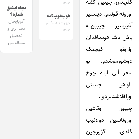
کئچدی. چیبین گئنه
۱۴۰۵
مجله ایشیق
اوزونه قوندو. دیلسیز
شماره 1
هوپ‌هوپ‌نامه
آذربایجان
چهارشنبه ۱۰ تیر
آغیزسیز چیبین‌له
معلم‌لری و
۱۴۰۵
تحصیل
باش باشا قویماقدان
مساله‌سی
اؤزونو کیچیک
دوشورموشدو. بو
سفر اَلی ایله چوخ
یاواش چیبینی
اوزاقلاشدیردی.
چیبین اوتاغین
اوزوناسین دولانیب
گلدی. گؤورچین