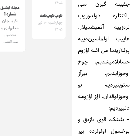
جئبینه گیرن منی
۱۴۰۵
مجله ایشیق
پاکئتلره دولدوروب
شماره 1
هوپ‌هوپ‌نامه
آذربایجان
چهارشنبه ۱۰ تیر
تره‌زییه آتمیشدیلار.
معلم‌لری و
۱۴۰۵
تحصیل
عاییب اولماسین‌دییه
مساله‌سی
پوللاریندا من ائله اؤزوم
حسابلامیشدیم. چوخ
اوجوزایدیم. بیرآز
سئوینیردیم بو
اوجوزلوقدان. اؤز اؤزومه
دئییردیم:
– نئینک، قوی یازیق و
یوخسول اؤلولرده بیر