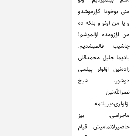
منی یوخودا گؤرموشدو
و یا من اونو و بلکه ده
من اؤزومده اؤلموشم!
چاشیب قالمیشدیم.
یادیما جلیل محمدقلی
زاده‌نین‌ اؤلولر پیئسی
دوشور. شیخ
نصرالله‌نین‌
اؤلولری‌دیریلتمه
ماجراسی. بیز
حاضیرلانمامیش قیام