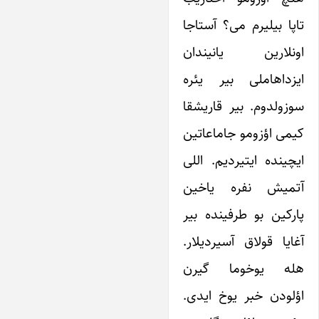
تاپا بیلیرم می؟ آستاجا
اونلارین یانیندان
ایزداهاملی بیر یئره
سوزولدوم. بیر قاریشقا
کیمی اؤزومو جاماعاتین
ایچینده ایتیردیم. اللی
آتمیش نفره یاخین
پارکین بو طرفینده بیر
آغایا قولاق آسیردیلار.
هله یوخوما گیرن
اؤلودن خبر یوخ ایدی.