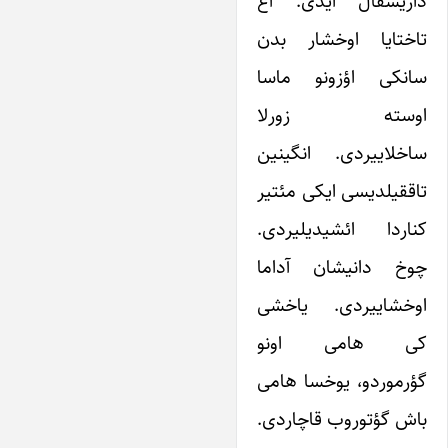
داریسقال ایدی. آغ
تاختایا اوخشار بدن
سانکی اؤزونو ماسا
اوسته زورلا
ساخلاییردی. انگینین
تاققیلدیسی ایکی مئتیر
کناردا ائشیدیلیردی.
چوخ دانیشان آداما
اوخشاییردی. یاخشی
کی هامی اونو
گؤرموردو، یوخسا هامی
باش گؤتوروب قاچاردی.