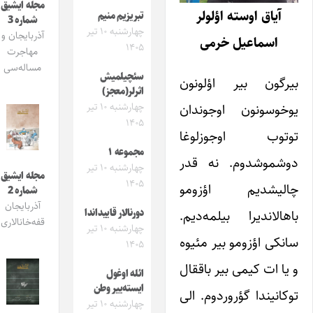
مجله ایشیق
آیاق اوسته اؤلولر
تبریزیم منیم
شماره 3
چهارشنبه ۱۰ تیر
آذربایجان و
اسماعیل خرمی
۱۴۰۵
مهاجرت
مساله‌سی
سئچیلمیش
بیرگون بیر اؤلونون
اثرلر(معجز)
یوخوسونون اوجوندان
چهارشنبه ۱۰ تیر
۱۴۰۵
توتوب اوجوزلوغا
مجموعه ۱
دوشموشدوم. نه قدر
چهارشنبه ۱۰ تیر
مجله ایشیق
۱۴۰۵
چالیشدیم اؤزومو
شماره 2
آذربایجان
باهالاندیرا بیلمه‌دیم.
دورنالار قاییداندا
قفه‌خانالاری
چهارشنبه ۱۰ تیر
سانکی اؤزومو بیر مئیوه
۱۴۰۵
و یا ات کیمی بیر باققال
ائله اوغول
ایسته‌ییر وطن
توکانیندا گؤروردوم. الی
چهارشنبه ۱۰ تیر