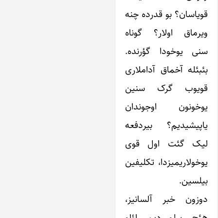
قویاسان؟ بو قدرده چنه
ویرماق اولار؟ گوناه
سنی یوخودا گؤرنده‌.
بئبئله آخماق آداملاری
قویوب گرک سنین
یوخونون اوجوندان
یاپیشیدیم؟ بیردفعه
لیک گئت اول قوی
یوخولاریمیزدا، تکلیفین
بیلسین.
دوزون خبر آلسانیز،
هئچ بیلمیردیم اؤلو