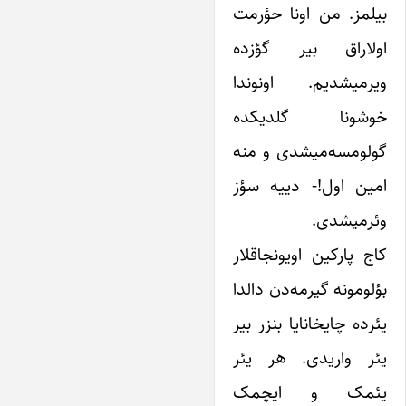
بیلمز. من اونا حؤرمت
اولاراق بیر گؤزده
ویرمیشدیم. اونوندا
خوشونا گلدیکده
گولومسه‌میشدی و منه
امین اول‌!- دییه سؤز
وئرمیشدی.
کاج پارکین اویونجاقلار
بؤلومونه گیرمه‌دن دالدا
یئرده چایخانایا بنزر بیر
یئر واریدی. هر یئر
یئمک و ایچمک