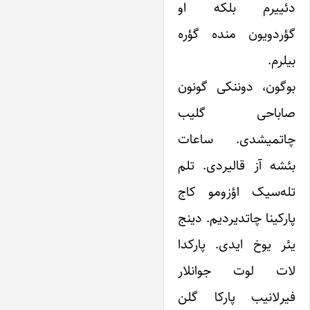
دئییرم بلکه او
گؤردویون منده گؤره
بیلرم.
بوگون، دوننکی گونون
صاباحی گلیب
چاتمیشدی. ساعات
بئشه آز قالیردی. تلم
تله‌سیک اؤزومو کاج
پارکینا چاتدیردیم.‌ دینج
یئر یوخ ایدی. پارکدا
لات لوت جوانلار
فیرلانیب پارکا گلن