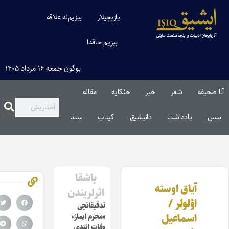
یازیچیلار
بیزیم‌له علاقه
بیزیم حاقدا
بوگون جمعه ۱۶ مرداد ۱۴۰۵
ا صحیفه
شعر
خبر
حئکایه
مقاله‌
س
یادداشت
دانیشیق
کیتاب
سند
باشقا
آیاق اوسته
اثرلریندن
اؤلولر /
تدقیقاتچی
اسماعیل
«محرم ایماز»
وفات ائتدی