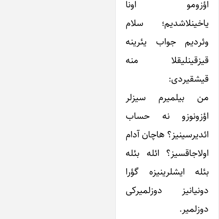
اؤزومو اونا
یاخینلاشدیم؛ سلام
وئردیم جواب یئرینه
قیزقینلیقلا منه
قیشقیردی:
من بیلمیرم سیزلر
اؤزونوزو نه حساب
ائدیرسینیز؟ هاچان آدام
اولاجاقسیز؟ ائله بئله
بئله ایشلرینیزه گؤرا
دونیانیز دوزلمیرکی
دوزلمیر.