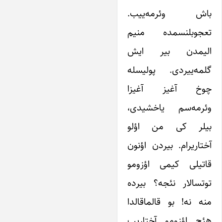
باش وئرمه‌ییب.
تعجوبلنسمده منیم
الیمدن بیر ایش
گلمه‌ییردی. پولیسله
چوخ آغیز آغیزا
وئرمه‌سم یاخشیدی،
بیلر کی من اؤلو
آختاریرام. بیردن اؤنون
قاتیلی کیمی اؤزومو
توتسالار نئجه؟ بیرده
منه نه! بو قالماقالدا
هئچ اؤزومو آختاریب