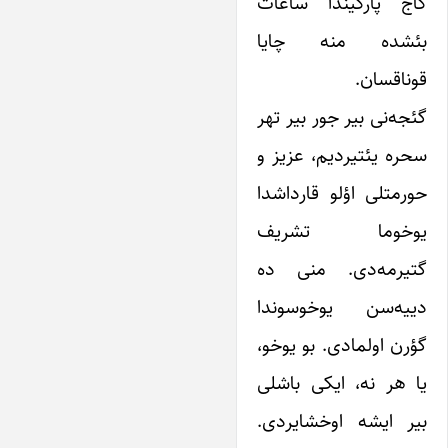
کاج پارکیندا ساعات
بئشده منه چایا
قوناقسان.
گئجه‌نی بیر جور بیر تهر
سحره یئتیردیم، عزیز و
حورمتلی اؤلو قارداشدا
یوخوما تشریف
گتیرمه‌دی. منی ده‌
دییه‌سن یوخوسوندا
گؤرن اولمادی. بو یوخو،
یا هر نه، ایکی باشلی
بیر ایشه اوخشایردی.