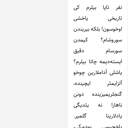
نفر تاپا بیلرم کی
تاریخی یاخشی
اوخوسون! بلکه بیریندن
سوروشام؟ کیمدن
سورسام دقیق
ایسته‌دیمه چاتا بیلرم؟
یاشلی آداملارین چوخو
آلزایمئر ایچینده،
گنجلریمیزینده دونن
ناهارا نه یئدیگی
یادلارینا گلمیر.
یاخچیسی بودورکی،