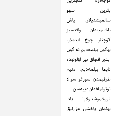
قوجالارلا گنجلرین
یئرین سهو
سالمیشدیلار. یاش
باخیمیندان واقتسیز
کؤچنلر چوخ ایدیلار.
بوگون بیلمه‌دیم نه گون
ایدی آنجاق بیر اؤلونوده
تاپما بیلمه‌دیم. منیم
طرفیمدن سورغو سوالا
توتولماقدان‌دییه‌سن
قورخموشدولار! یادا
بوندان یاخشی مزارلیق