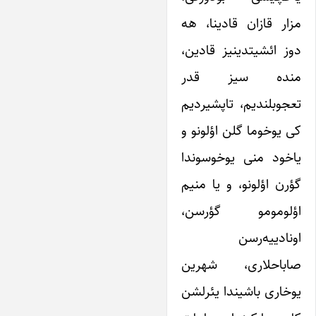
مزار قازان قادینا، هه
دوز ائشیتدینیز قادین،
منده سیز قدر
تعجوبلندیم، تاپشیردیم
کی یوخوما گلن اؤلونو و
یاخود منی یوخوسوندا
گؤرن اؤلونو، و یا منیم
اؤلومومو گؤرسن،
اونا‌دییه‌رسن
صاباحلاری، شهرین
یوخاری باشیندا یئرلشن