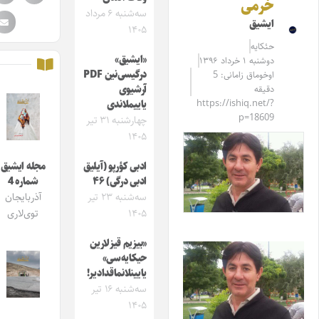
خرمی
سه‌شنبه ۶ مرداد
ایشیق
۱۴۰۵
حئکایه
«ایشیق»
دوشنبه ۱ خرداد ۱۳۹۶
درگیسی‌نین PDF
اوخوماق زامانی: 5
دقیقه
آرشیوی
https://ishiq.net/?
یاییملاندی
p=18609
چهارشنبه ۳۱ تیر
۱۴۰۵
ادبی کؤرپو (آیلیق
مجله ایشیق
ادبی درگی) ۴۶
شماره 4
سه‌شنبه ۲۳ تیر
آذربایجان
۱۴۰۵
توی‌لاری
«بیزیم قیزلارین
حیکایه‌سی»
یایینلانماقدادیر!
سه‌شنبه ۱۶ تیر
۱۴۰۵