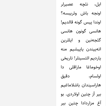
ایل، نئچه عصیرلر
اونجه باش وئریبسه؟
اوندا پیس گونه قالدیم!
هانسی گونون هانسی
گئجه‌نین‌ و ایللرین
اته‌ییندن یاپیشیم منه
یاردیم ائتسینلر! تاریخی
اوخوماغا ماراقلی دا
اولسام، دقیق
هاراسیندان باشلاماغیم
بیر آز چتین اولاردی. بو
آغ مزاردادا چتین بیر