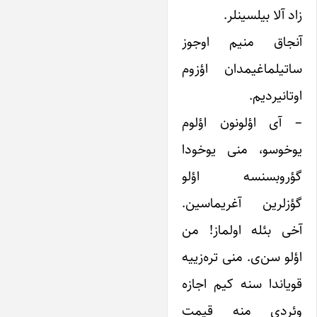
زاد آلا بیلسینلر.
آنجاق منیم اوجوز
ساتیلماغیمدان اؤزوم
اوتانیردیم.
– آی اؤلونون اؤلوم
یوخوسو، منی یوخودا
گؤروبسنسه اؤلو
گؤزلرین آغریماسین.
آخی بئله اولماز! من
اؤلو سن‌ی. منی تره‌زییه
قویاندا سنه کیم اجازه
وئردی منه قیمت