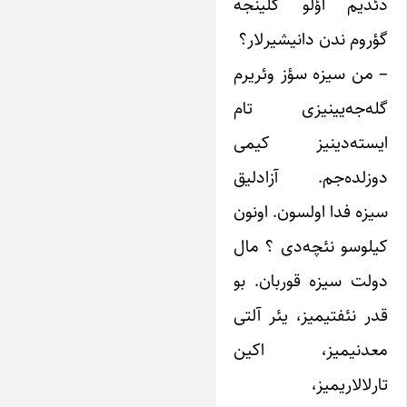
دئدیم اؤلو گلینجه
گؤروم ندن دانیشیرلار؟
– من سیزه سؤز وئریرم
گله‌جه‌یینیزی تام
ایسته‌دینیز کیمی
دوزلده‌جم. آزادلیق
سیزه فدا اولسون. اونون
کیلوسو نئچه‌دی ؟ مال
دولت سیزه قوربان. بو
قدر نئفتیمیز، یئر آلتی
معدنیمیز، اکین
تارلالاریمیز،