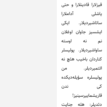
قیزلارا قادینلارا و حتی
یاشلی آداملارا
ساتاشیردیلار. ایکی
ایشسیز جاوان اوغلان
نم‌ نه اوسته
ساواشیردیلار. پولیسلر
کناردان باخیب هئچ نه
ائتمیردیلر. من
پولیسلره سؤیله‌دیکده
کی ندن
قاریشماییرسینیز!
دئدیلر: هله جنایت