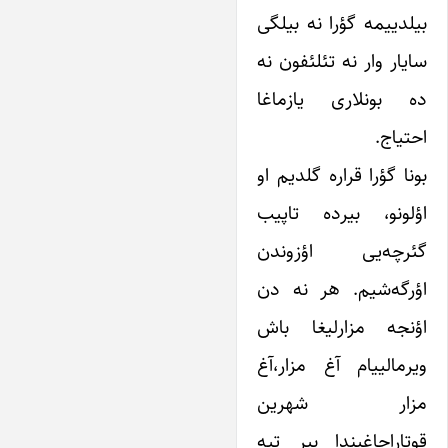
بیلدییمه گؤرا نه بیلگی
سایار وار نه تئلئفون نه
ده بونلاری یازماغا
احتیاج.
بونا گؤرا قراره گلدیم او
اؤلونو، بیرده تاپیب
گئرچه‌یی اؤزوندن
اؤرگه‌شیم. هر نه دن
اؤنجه مزارلیغا باش
ویرمالییام آغ مزار،آغ
مزار شهرین
قوتاراجاغیندا بیر تپه