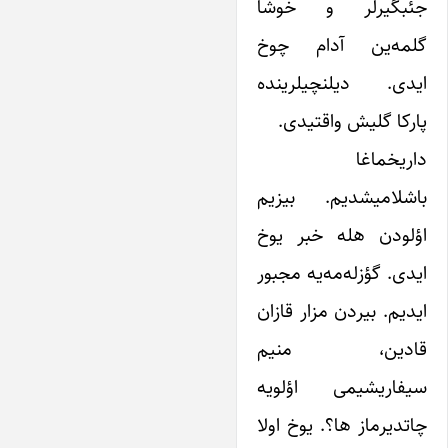
جئبگیرلر و خوشا
گلمه‌ین آدام چوخ
ایدی.‌ دیلنچیلرینده
پارکا گلیش واقتیدی.
داریخماغا
باشلامیشدیم. بیزیم
اؤلودن هله خبر یوخ
ایدی. گؤزله‌مه‌یه مجبور
ایدیم. بیردن مزار قازان
قادین، منیم
سیفاریشیمی اؤلویه
چاتدیرماز ها؟. یوخ اولا