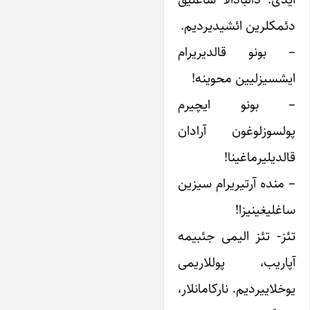
دئمکلرین ائشیدیردیم.
– بونو قالدیریرام
ایشسیزلیین محوینه!
– بونو ایچیرم
پولسوزلوغون آرادان
قالدیلیرماغینا!
– منده آرتیریرام سیزین
ساغلیغینیزا!
تئز- تئز الیمی جئبیمه
آپاریب، پوللاریمی
یوخلاییردیم. نارکامانلار،