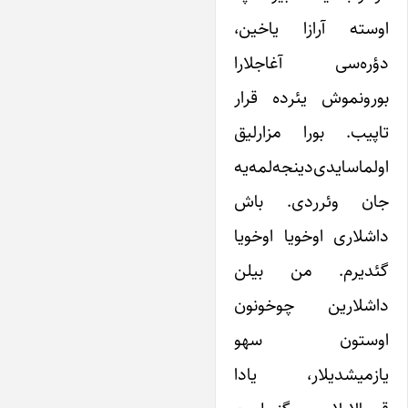
اوسته آرازا یاخین،
دؤره‌سی آغاجلارا
بورونموش یئرده قرار
تاپیب. بورا مزارلیق
اولماسایدی‌دینجه‌لمه‌یه
جان وئرردی. باش
داشلاری اوخویا اوخویا
گئدیرم. من بیلن
داشلارین چوخونون
اوستون سهو
یازمیشدیلار، یادا