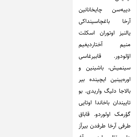
دییه‌سن چایخانانین
آرخا باغچاسینداکی
یالنیز اوتوران اسکلت
منیم آختاردیغیم
اؤلودور. قابیرغاسی
سینمیش، باشینین و
اوره‌یینین ایچینده بیر
بالاجا دلیگ واریدی. بو
تاییندان باخاندا اوتایی
گؤرمک اولوردو. قاباق
طرفی آرخا طرفدن بیرآز