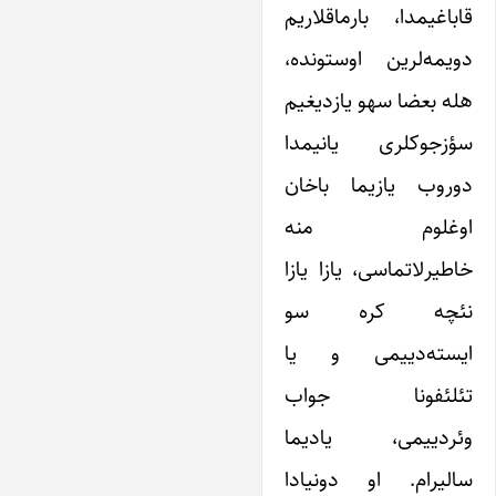
قاباغیمدا، بارماقلاریم
دویمه‌لرین اوستونده،
هله بعضا سهو یازدیغیم
سؤزجوکلری یانیمدا
دوروب یازیما باخان
اوغلوم منه
خاطیرلاتماسی، یازا یازا
نئچه کره سو
ایسته‌دییمی و یا
تئلئفونا جواب
وئردییمی، یادیما
سالیرام. او دونیادا