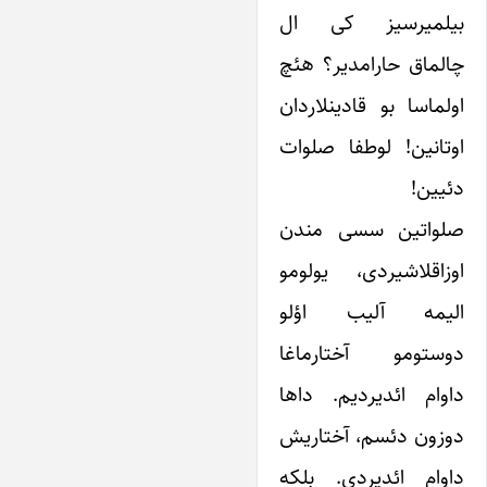
بیلمیرسیز کی ال
چالماق حارامدیر؟ هئچ
اولماسا بو قادینلاردان
اوتانین! لوطفا صلوات
دئیین!
صلواتین سسی مندن
اوزاقلاشیردی، یولومو
الیمه آلیب اؤلو
دوستومو آختارماغا
داوام ائدیردیم. داها
دوزون دئسم، آختاریش
داوام ائدیردی. بلکه