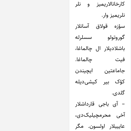
کارخانالاریمیز و نلر
نلریمیز وار.
سؤزه قولاق آسانلار
گوروتولو سسلرله
باشلادیلار ال چالماغا،
فیت چالماغا.
جاماعتین ایچیندن
کؤک بیر کیشی‌دیله
گلدی.
– آی باجی قارداشلار
آخی محرمچیلیک‌دی،
عاییبلار اولسون. مگر