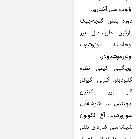
اؤلوده منی آختاریر.
دؤرد بئش گنجه‌جیک
پارکین داریسقال بیر
بوجاغیندا بوزوشوب
اوتورموشدولار.
ایچگیلی کیمی نظره
گلیردیلر. گیزلی- گیزلی
قارا بیر پاکئتین
ایچیندن بیر شوشه‌دن
سوزوردولر. آغ الکولون
شیشه‌سی کناردان بللی
ایدی. دالبادالا ساغلیق