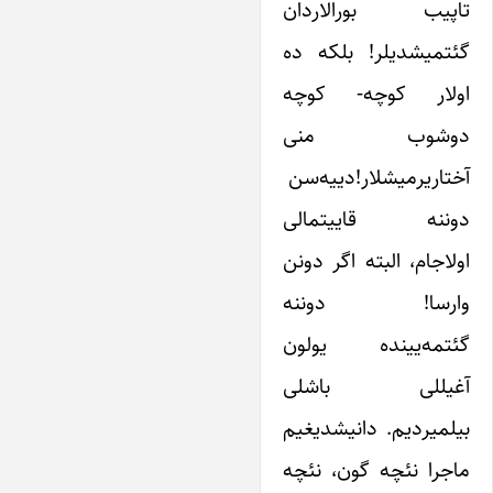
تاپیب بورالاردان
گئتمیشدیلر! بلکه ده
اولار کوچه- کوچه
دوشوب منی
آختاریرمیشلار!‌دییه‌سن
دوننه قاییتمالی
اولاجام، البته اگر دونن
وارسا! دوننه
گئتمه‌یینده یولون
آغیللی باشلی
بیلمیردیم. دانیشدیغیم
ماجرا نئچه گون، نئچه