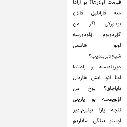
قیامت اولارها؟ بو آرادا
منه قارانلیق قالان
بودورکی اگر من
گؤردویوم اؤلودورسه
اونو هانسی
شیخ‌دیریلدیب؟‌
دیریلدبسه بو زاماندا
اونا ائو، ایش هاردان
تاپاجاق؟ یوخ من
اؤلویمسه بو یازینی
نئجه یازا بیلیرم.‌دیز
اوستو بیلگی سایاریم