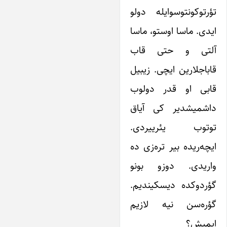
تؤرتوکونتوسوایله دولو
ایدی. ماسا اوستو، ماسا
آلتی و حتی قاب
قاباجلارین ایچی. زیبیل
قابی او قدر دولوب
داشمیشدیر کی آیاق
توتوب یئرییردی.
ایچه‌ریده بیر تره‌زی ده
واریدی. دوزو بونو
گؤردوکده‌ دیسکیندیم.
گؤره‌سن نیه لازیم
ایمیش؟