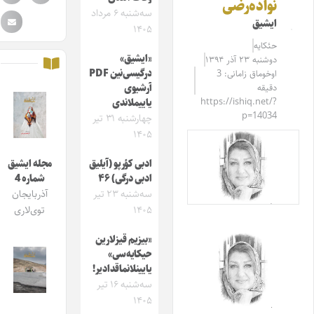
نواده‌رضی
سه‌شنبه ۶ مرداد
ایشیق
۱۴۰۵
حئکایه
«ایشیق»
دوشنبه ۲۳ آذر ۱۳۹۴
درگیسی‌نین PDF
اوخوماق زامانی: 3
دقیقه
آرشیوی
https://ishiq.net/?
یاییملاندی
p=14034
چهارشنبه ۳۱ تیر
۱۴۰۵
ادبی کؤرپو (آیلیق
مجله ایشیق
ادبی درگی) ۴۶
شماره 4
سه‌شنبه ۲۳ تیر
آذربایجان
۱۴۰۵
توی‌لاری
«بیزیم قیزلارین
حیکایه‌سی»
یایینلانماقدادیر!
سه‌شنبه ۱۶ تیر
۱۴۰۵