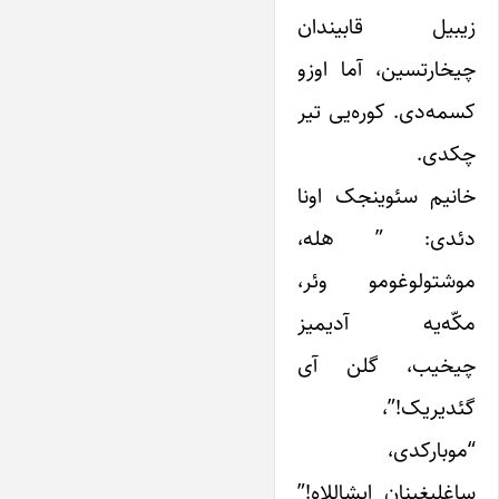
زیبیل قابیندان
چیخارتسین، آما اوزو
کسمه‌دی. کوره‌یی تیر
چکدی.
خانیم سئوینجک اونا
دئدی: ” هله،
موشتولوغومو وئر،
مکّه‌یه آدیمیز
چیخیب، گلن آی
گئدیریک!”،
“موبارکدی،
ساغلیغینان ایشاللاه!”