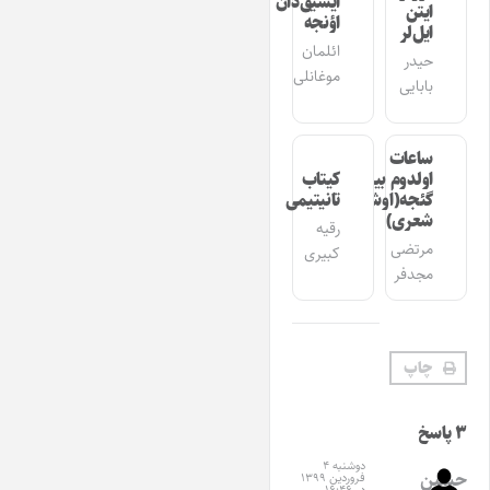
ایشیق‌دان
ایتن
اؤنجه
ایل‌لر
ائلمان
حیدر
موغانلی
بابایی
ساعات
اولدوم بیر
کیتاب
گئجه(اوشاق
تانیتیمی
شعری)
رقیه
مرتضی
کبیری
مجدفر
چاپ
۳ پاسخ
دوشنبه ۴
حسین
فروردین ۱۳۹۹
در ۱۶:۴۶