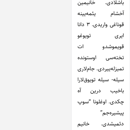
باشلادی. خانیمین
آخشام یئمه‌یینه
قوناغی واریدی. ۳ دانا
ایری تویوغو
قویموشدو ات
تخته‌سی اوستونده
تمیزله‌ییردی. جام‌لاری
سیله- سیله تویوق‌لارا
باخیب درین آه
چکدی. اوغلونا “سوپ
پیشیره‌جم”
دئمیشدی. خانیم