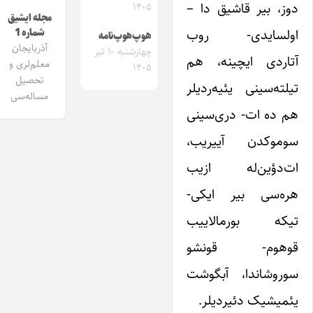
دوز، بیر قاشیق دا –
۱۴۰۵
مجله ایشیق
اولسایدی- روب
شماره 1
هوپ‌هوپ‌نامه
آذربایجان
چهارشنبه ۱۰ تیر
آتاردی ایچینه، هم
معلم‌لری و
۱۴۰۵
تحصیل
تیلته‌سینی یئیه‌ردیلر
مساله‌سی
هم ده ات- دری‌سینی
سوموکدن آییریب،
ات‌دؤین‌له ازیب
هره‌سی بیر ایکی-
تیکه بورمالاییب
قوهوم- قونشو
سوروشاندا، آبگوشت
یئمیشیک دئیردیلر.