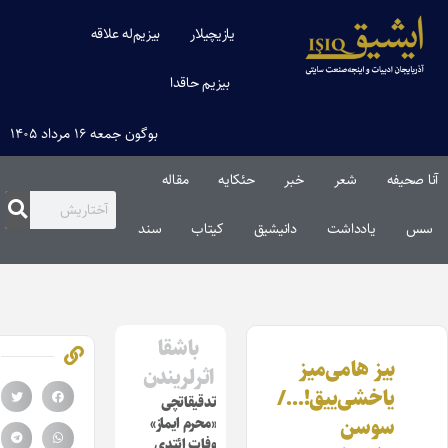
یازیچیلار
بیزیم‌له علاقه
بیزیم حاقدا
بوگون جمعه ۱۶ مرداد ۱۴۰۵
آنا صحیفه
شعر
خبر
حئکایه
مقاله‌
سس
یادداشت
دانیشیق
کیتاب
سند
باشقا
بیز هامی‌میز
اثرلریندن
یاخشی‌ییق!…/
تدقیقاتچی
سوسن
«محرم ایماز»
وفات ائتدی