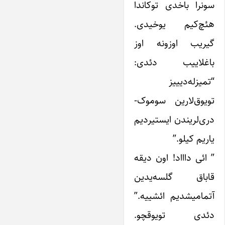
سونرا باخدی توکاندا
هئچ‌کیم یوخیدی.
گیریب اوزونه اوز
باغلاییب دئدی:
“تمیزله‌دیییز
تویوق‌لارین سوموک-
دری‌لریندن ایستیردیم
یاریم کیلو.”
” ائی داااد! اون دیقه
قاباق گلسه‌یدین
آتمامیشدیم ائشییه.”
دئدی تویوقچو.