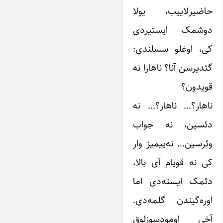
حاضیرلاییب، یولا
دوشمک ایستیردی
کی، اوغلو سسلندی:
گئدیرسن آنا؟ ناهارا نه
قویدون؟
ناهار؟… ناهار؟… نه
دئسین،‌ نه جواب
وئرسین… نه‌ییمیز وار
کی نه قویام آی بالا،
دئمک ایسته‌دی اما
اوره‌گیندن گلمه‌دی.
آخی اومودسوزلوق