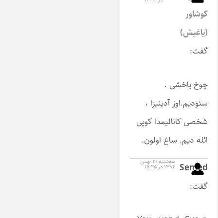
کوشاور
(یاغیش)
گفت:
چوخ یاخشی .
سئودیم.اوز آدینیزا ،
شخصی کانالیمدا کوپی
ائله دیم. ساغ اولون.
سه‌شنبه ۲۰ بهمن
Semed
۱۳۹۴ در ۱۵:۳۵
گفت: