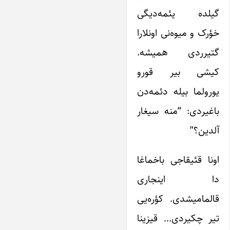
گیلده یئمه‌دیگی
خؤرک و میوه‌نی اونلارا
گتیرردی همیشه.
کیشی بیر قورو
یورولما بیله دئمه‌دن
باغیردی: “منه سیغار
آلدین؟”
اونا قئیقاجی باخماغا
دا اینجاری
قالمامیشدی. کؤره‌یی
تیر چکیردی… قیزینا