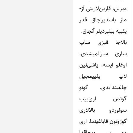
‌دیریل، قارین‌لارینی آز-
ماز باسدیراجاق قدر
یئییه بیلیردیلر آنجاق.
بالاجا قیزی ساپ
ساری سارالمیشدی.
اوغلو ایسه، یاشی‌نین
لاپ یئییمجیل
چاغیندایدی. گونو
گوندن اری‌ییب
سولوردو بالالاری
گوزونون قاباغیندا. اری
ده بیر بوجاقدا