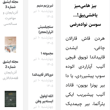
مجله ایشیق
بیز هامی‌میز
تبریزیم منیم
شماره 3
چهارشنبه ۱۰ تیر
آذربایجان و
یاخشی‌ییق!…
۱۴۰۵
مهاجرت
سوسن نواده‌رضی
مساله‌سی
سئچیلمیش
اثرلر(معجز)
هردن قاش قارالان
چهارشنبه ۱۰ تیر
۱۴۰۵
چاغی، ایشدن
مجموعه ۱
قاییداندا تویوق قیچی
چهارشنبه ۱۰ تیر
مجله ایشیق
۱۴۰۵
آلیب آپاراردی ائوده
شماره 2
آذربایجان
سوپ پیشیرردی، یا دا
دورنالار قاییداندا
قفه‌خانالاری
چهارشنبه ۱۰ تیر
بیر پونزا بویون- قاناد
۱۴۰۵
آلیب پیشیریب ایکی
ائله اوغول
ایسته‌ییر وطن
یئرآلما، بیر چیمدیک
چهارشنبه ۱۰ تیر