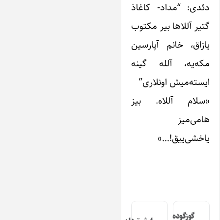
دئدی: “مداد- کاغاذ
گتیر آللاها بیر مکتوب
یازاق، خانم آپارسین
مکه‌یه، آلله گینه
ایسته‌میش اونلاری”
«سلام آللاه. بیز
هامی‌میز
یاخشی‌ییق!…»
گوزگوده