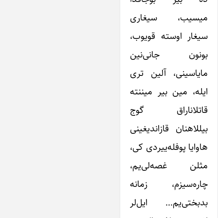
میسیب، سیغاری
سیغار اوسته قویوب،
بونون جانی‌نین
مایاسینی، آلین تری
ایله، مین بیر میننته
قاتلاناراق گوج
بیللاهنان قازاندیغینی
هاوایا پوفله‌ییردی کی،
مثلن غصه‌لی‌یم،
چاره‌سیزم، زمانه
بدبختی‌یم… ایل‌لر