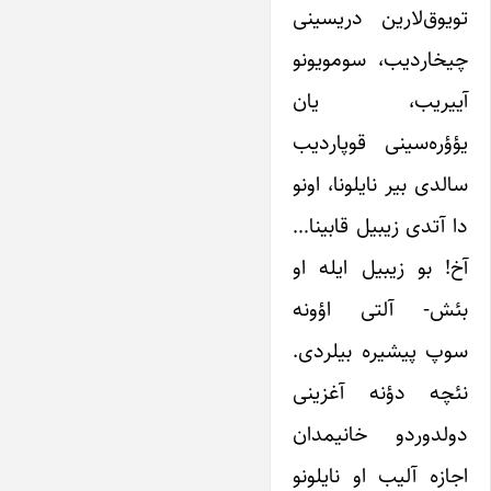
تویوق‌لارین دریسینی
چیخاردیب، سومویونو
آییریب، یان
یؤؤره‌سینی قوپاردیب
سالدی بیر نایلونا، اونو
دا آتدی زیبیل قابینا…
آخ! بو زیبیل‌ ایله او
بئش- آلتی اؤونه
سوپ پیشیره بیلردی.
نئچه دؤنه آغزینی
دولدوردو خانیمدان
اجازه آلیب او نایلونو