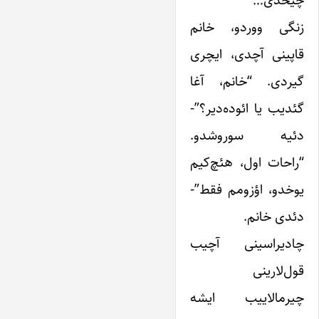
زنگی ووردو، خانم
قاپینی آچدی، ایچری
گیردی. “خانم، آغا
گئدیب یا ائوده‌دیر؟”-
دئیه سوروشدو.
“راحات اول، هئچ‌کیم
یوخدو، اؤزومم فقط”-
دئدی خانم.
چادیراسینی آچیب
قول‌لارینی
چیرمالاییب ایشه