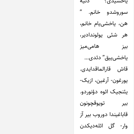
یاخشیدی؟” دئیه
سوروشدو خانم. ”
هن، یاخشی‌یام خانم،
هر شئی یولوندادیر،
بیز هامی‌میز
یاخشی‌ییق” دئدی…
قاش قارالماقدایدی.
یورغون- آرغین، ازیک-
یئنجیک ائوه دؤنوردو.
بیر تویوقچونون
قاباغیندا دوروب بیر آز
وار- گل ائله‌دیکدن