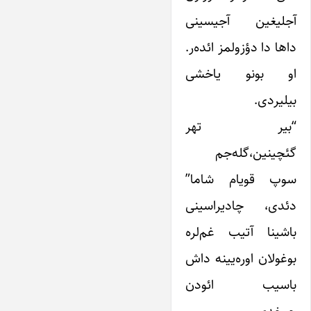
آجلیغین آجیسینی
داها دا دؤزولمز ائده‌ر.
او بونو یاخشی
بیلیردی.
“بیر تهر
گئچینین،‌گله‌جم
سوپ قویام شاما”
دئدی، چادیراسینی
باشینا آتیب غم‌لره
بوغولان اوره‌یینه داش
باسیب ائودن
چیخدی…