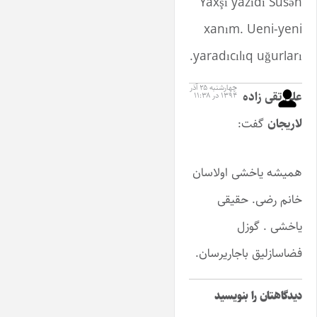
Yaxşı yazıdı Susən
xanım. Ueni-yeni
yaradıcılıq uğurları.
چهارشنبه ۲۵ آذر
علی تقی زاده
۱۳۹۴ در ۱۱:۳۸
لاریجان
گفت:
همیشه یاخشی اولاسان
خانم رضی. حقیقی
یاخشی . گوزل
فضاسازلیق باجاریرسان.
دیدگاهتان را بنویسید