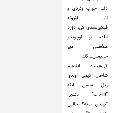
دئیه جواب وئردی و
اؤز- اؤزونه
فیکیرلشدی کی، دؤرد
ایلده بو اوچونجو
مکّه‌سی دیر
خانیمین…گئنه
کوره‌یینده ایلدیرم
شاخان کیمی اولدو.
زیل سسی ایله
“آاااخ….” دئدی.
“نولدی سنه؟ حالین