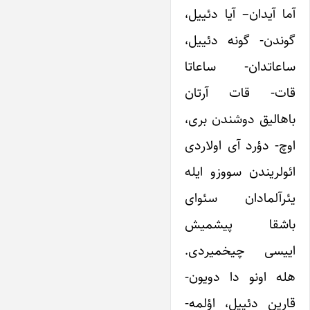
آما آیدان– آیا دئییل،
گوندن- گونه دئییل،
ساعاتدان- ساعاتا
قات- قات آرتان
باهالیق دوشندن بری،
اوچ- دؤرد آی اولاردی
ائولریندن سووزو ایله
یئرآلمادان سئوای
باشقا پیشمیش
اییسی چیخمیردی.
هله اونو دا دویون-
قارین دئییل، اؤلمه-