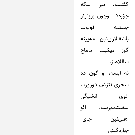
گئتسه، بیر تیکه
چؤره‌ک اوچون بوینونو
چیینیه قویوب
باشقالاری‌نین امه‌یینه
گوز تیکیب تاماح
ساللاماز.
نه ایسه، او گون ده
سحری تئزدن دورورب
ائوی- ائشیگی
ییغیشدیریب، ائو
اهلی‌نین چای-
چؤره‌گینی