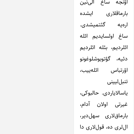
اؤنجه ساغ الی‌نین
بارماقلاری ایشده
اره‌یه گئتمیشدی.
ساغ اولسایدیم ائله
ائلردیم، بئله ائلردیم
دئیه، گؤتوبوشلوغونو
اؤرتباس ائله‌ییب،
تنبل‌لیینی
یاسالایاردی. حالبوکی،
غیرتی اولان آدام،
بارماق‌لاری سهل‌دیر،
ال‌لری ده، قول‌لاری دا