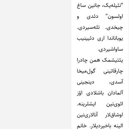
“نئیله‌یک، جانین ساغ
اولسون” دئدی و
چیخدی. تله‌سیردی.
یوباناندا اری دئیینیب
ساواشیردی.
یئتیشمک همن چادرا
چارقاتینی گول‌میخا
آسدی، دینجینی
آلمادان باشلادی اؤز
ائوی‌نین ایشلرینه.
اوشاق‌لار آنالاری‌نین
الینه باخیردیلار. خانم