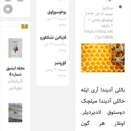
۱۴۰۳
حئکایه
یوخوسوزلوق
جمعه ۱۴ آذر ۱۳۹۳
شنبه ۲۲ مهر
اوخوماق زامانی: <
۱۳۹۶
1 دقیقه
https://ishiq.net
/?p=10840
قارتالین تشککورو
یکشنبه ۲۷ تیر
۱۳۹۵
گؤرونمز
مجله ایشیق
جمعه ۳ بهمن
شماره 4
۱۳۹۳
آذربایجان
توی‌لاری
باللی آدیندا آری ایله
خاللی آدیندا میلچک
دوستوق ائدیردیلر.
اونلار هر گون