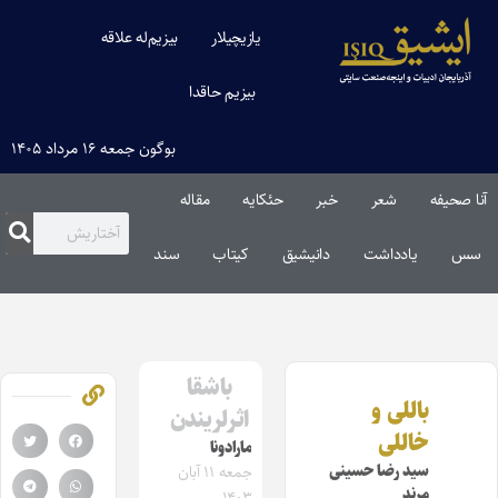
یازیچیلار
بیزیم‌له علاقه
بیزیم حاقدا
بوگون جمعه ۱۶ مرداد ۱۴۰۵
آنا صحیفه
شعر
خبر
حئکایه
مقاله‌
سس
یادداشت
دانیشیق
کیتاب
سند
باشقا
باللی و
اثرلریندن
خاللی
مارادونا
سید رضا حسینی
جمعه ۱۱ آبان
مرند