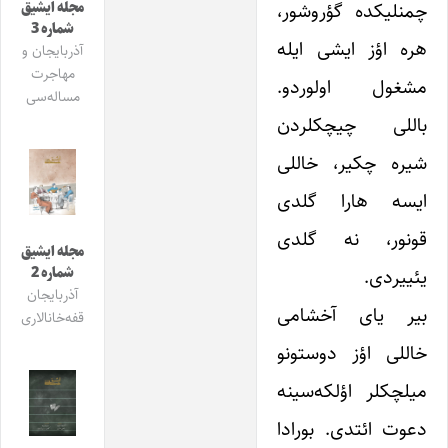
چمنلیکده گؤروشور،
مجله ایشیق
شماره 3
هره اؤز ایشی ایله
آذربایجان و
مهاجرت
مشغول اولوردو.
مساله‌سی
باللی چیچکلردن
شیره چکیر، خاللی
ایسه هارا گلدی
قونور، نه گلدی
مجله ایشیق
یئییردی.
شماره 2
آذربایجان
بیر یای آخشامی
قفه‌خانالاری
خاللی اؤز دوستونو
میلچکلر اؤلکه‌سینه
دعوت ائتدی. بورادا