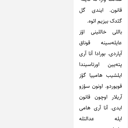
قانون. ایندی گل
گئدک بیزیم ائوه.
باللی خاللینی اؤز
عایله‌سینه قوناق
آپاردی. بورادا آنا آری
پته‌یین اورتاسیندا
ایلشیب هامییا گؤز
قویوردو. اونون سؤزو
آریلار اوچون قانون
ایدی. آنا آری هامی
ایله عدالتله