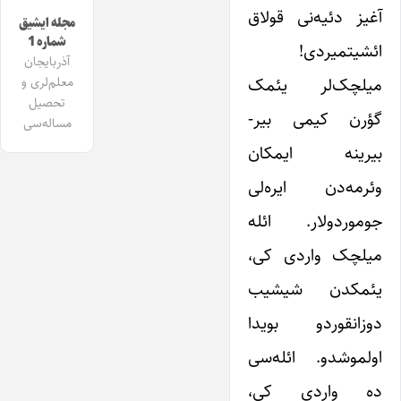
آغیز دئیه‌نی قولاق
مجله ایشیق
شماره 1
ائشیتمیردی!
آذربایجان
میلچک‌لر یئمک
معلم‌لری و
تحصیل
گؤرن کیمی بیر-
مساله‌سی
بیرینه ایمکان
وئرمه‌دن ایره‌لی
جوموردولار. ائله
میلچک واردی کی،
یئمکدن شیشیب
دوزانقوردو بویدا
اولموشدو. ائله‌سی
ده واردی کی،