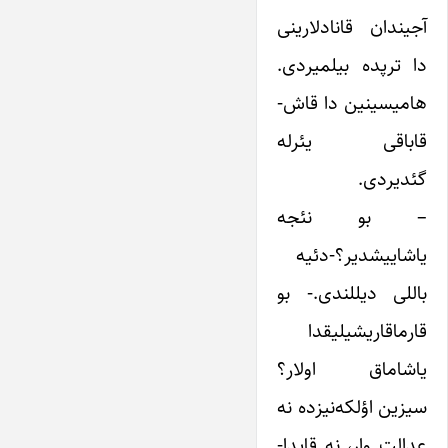
آجیندان قانادلارینی
دا ترپده بیلمیردی.
هامیسینین دا قاش-
قاباقی یئرله
گئدیردی.
– بو نئجه
یاشاییشدیر؟-دئیه
باللی دیللندی.- بو
قارماقاریشیلیقدا
یاشاماق اولار؟
سیزین اؤلکه‌نیزده نه
عدالت وار، نه قایدا-