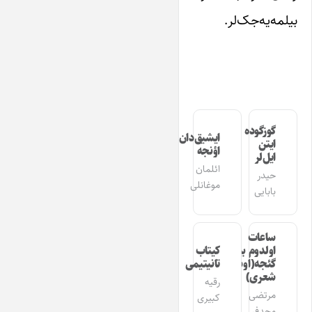
بیلمه‌یه‌جک‌لر.
گوزگوده
ایشیق‌دان
ایتن
اؤنجه
ایل‌لر
ائلمان
حیدر
موغانلی
بابایی
ساعات
اولدوم بیر
کیتاب
گئجه(اوشاق
تانیتیمی
شعری)
رقیه
مرتضی
کبیری
مجدفر