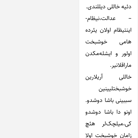
دئیه خاللی دیللندی.
– عدالت،نیظام-
اینتیظام اولان یئرده
هامی خوشبخت
اولور و ایشله‌مکدن
ماراقلانیر.
خاللی آریلارین
خوشبختلیینین
سببینی باشا دوشدو.
اونو دا باشا دوشدو
کی،میلچک‌لر هئچ
زامان خوشبخت اولا