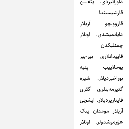
داورانیردی. پته‌یین
قارشیسیندا
قاروولچو آریلار
دایانمیشدی. اونلار
چمنلیکدن
قاییدانلاری بیر-بیر
یوخلاییب پتیه
بوراخیردیلار. شیره
گتیرمه‌ینلری گئری
قایتاریردیلار. ایشچی
آریلار مومدان پتک
هؤرموشدولر. اونلار