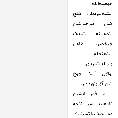
حوصله‌ایله
ایشله‌ییردیلر. هئچ
کس بیر-بیرینین
یئمه‌یینه شریک
چیخمیر. هامی
سئوینجله
ویزیلداشیردی.
بوتون آریلار چوخ
شن گؤرونوردولر.
– بو قدر ایشین
قاباغیندا سیز نئجه
ده خوشبختسینیز؟-