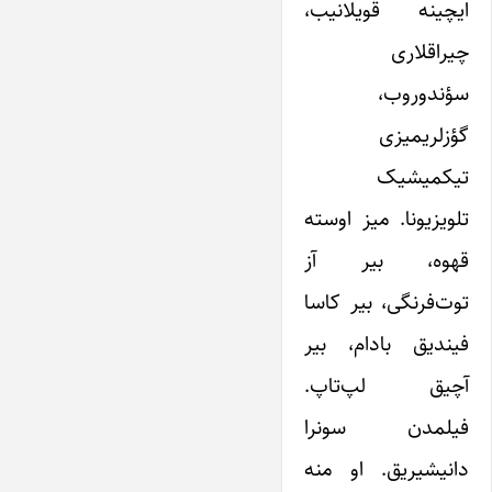
ایچینه قویلانیب،
چیراقلاری
سؤندوروب،
گؤزلریمیزی
تیکمیشیک
تلویزیونا. میز اوسته
قهوه، بیر آز
توت‌فرنگی، بیر کاسا
فیندیق بادام، بیر
آچیق لپ‌تاپ.
فیلمدن سونرا
دانیشیریق. او منه