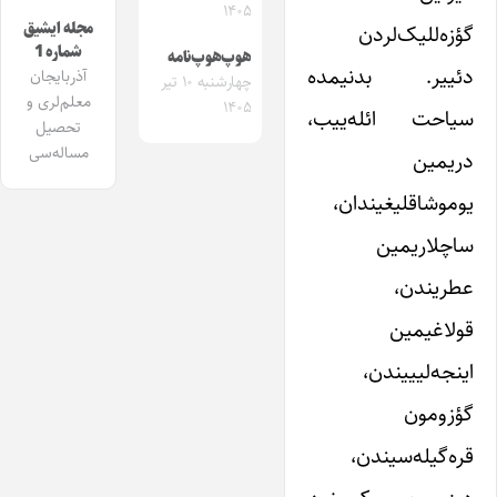
۱۴۰۵
مجله ایشیق
گؤزه‌للیک‌لردن
شماره 1
هوپ‌هوپ‌نامه
دئییر. بدنیمده
آذربایجان
چهارشنبه ۱۰ تیر
معلم‌لری و
۱۴۰۵
سیاحت ائله‌ییب،
تحصیل
مساله‌سی
دریمین
یوموشاقلیغیندان،
ساچلاریمین
عطریندن،
قولاغیمین
اینجه‌لیییندن،
گؤزومون
قره‌گیله‌سیندن،