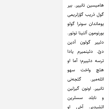
هامیسین تانییر. بیر
گول دَریب گؤزلریمی‌
یوماندان سونرا گولو
بورنومون آلتینا توتور.
دئییر گولون آدین
دئ. دئینمیرم یادا
ترسه دئییرم؛ آما او
هئچ واخت سهو
ائله‌میر. گئجه‌نی
تانییر. اونون گیزلین
و نابلد سسلرین
ائشیدیر. آخی او