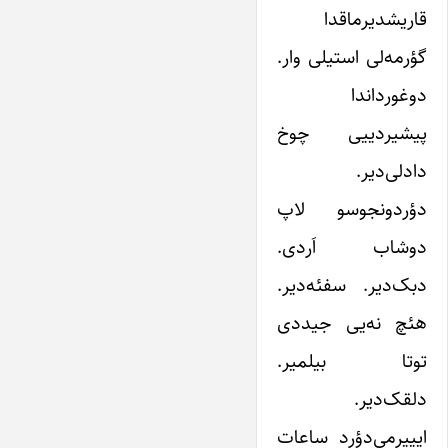
قاریشدیرماقدا
گؤرمه‌لی استیلی وار.
دوغورداندا
پیشیردییی چوخ
دادلی‌دیر.
دؤردونجوسو لاپ
دوشاب اَردی.
دبک‌دیر. سفئه‌دیر.
هئچ نه‌یی جیددی
توتا بیلمیر.
دلقک‌دیر.
ایییرمی‌دؤرد ساعات