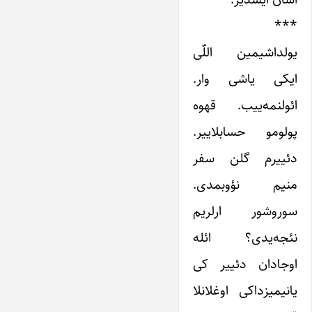
***
یولداشیمین اللّی
ایکی یاشی وار.
ائولنمه‌ییب. قهوه
پولومو حسابلاییر.
دئییرم گلن سفر
منیم نؤوبمدی.
سوروشور ارلریم
نئجه‌یدی؟ ائله
اوجادان دئییر کی
یانیمیزداکی اوغلانلا