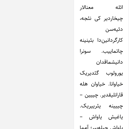
ائله معنالار
چیخاردیر کی نئجه،
دئیه‌سن
کارگردانین‌دا بئینینه
چاتماییب. سونرا
دانیشماقدان
یورولوب گئدیریک
خیاوانا. خیاوان هله
قارانلیقدیر. چییین –
چییینه یئرییریک.
یاغیش یاواش –
یاواش چیله‌ییر؛ آمما