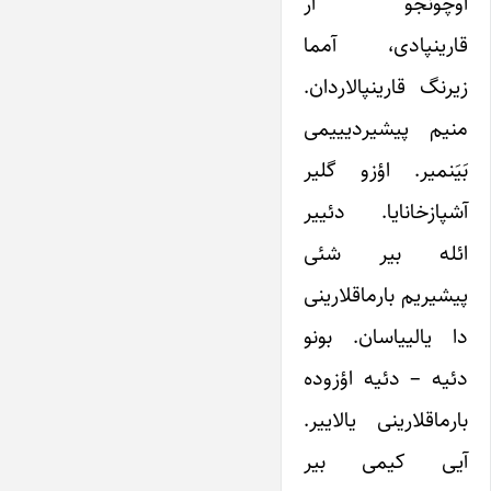
اوچونجو اَر
قارینپادی، آمما
زیرنگ قارینپالاردان.
منیم پیشیردیییمی‌
بَیَنمیر. اؤزو گلیر
آشپازخانایا. دئییر
ائله بیر شئی
پیشیریم بارماقلارینی
دا یالییاسان. بونو
دئیه – دئیه اؤزوده
بارماقلارینی یالاییر.
آیی کیمی‌ بیر