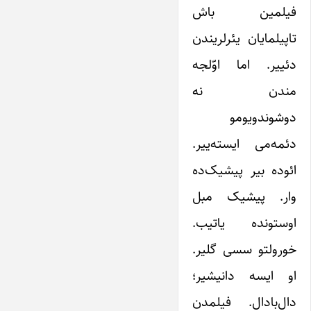
فیلمین باش
تاپیلمایان یئرلریندن
دئییر. اما اوّلجه
مندن نه
دوشوندویومو
دئمه‌می‌ ایسته‌ییر.
ائوده بیر پیشیک‌ده
وار. پیشیک مبل
اوستونده یاتیب.
خورولتو سسی گلیر.
او ایسه دانیشیر؛
دال‌با‌دال. فیلمدن