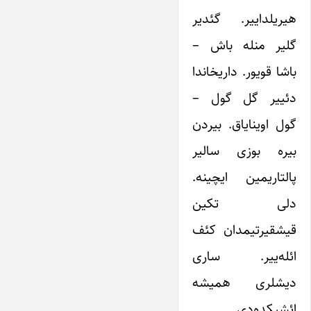
هیریلداییر. گئدیر
گلیر منله باش –
باشا قویور. داریخاندا
دئییر گل گول –
گول اوینایاق. بیردن
بیره بوزی سالیر
پالتاریمین ایچینه.
دلی تکین
قیشقیرتیمدان کئف
ائله‌ییر. ساری
دیشلری همیشه
ائشیکده‌دی.