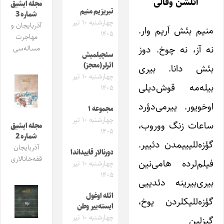
ائلشن وفالی
مجله ایشیق
تبریزیم منیم
شماره 3
چهارشنبه ۱۰ تیر
آذربایجان و
منیم بئش اَریم وار.
۱۴۰۵
مهاجرت
نه آز، نه چوخ. دوز
مساله‌سی
سئچیلمیش
اثرلر(معجز)
بئش دانا. بیری
چهارشنبه ۱۰ تیر
بیله‌مه قوش‌دیلی
۱۴۰۵
اوخویور. ییرمی‌دؤرد
مجموعه ۱
چهارشنبه ۱۰ تیر
ساعات زنگ ووروب،
مجله ایشیق
۱۴۰۵
شماره 2
گؤزه‌للیییمدن دئییر.
آذربایجان
دورنالار قاییداندا
قفه‌خانالاری
فیلم‌لرده هامی‌نین
چهارشنبه ۱۰ تیر
۱۴۰۵
بیری‌بیرینه دئدییی
ائله اوغول
گؤزه‌للیکلردن یوخ،
ایسته‌ییر وطن
چهارشنبه ۱۰ تیر
گیزلین