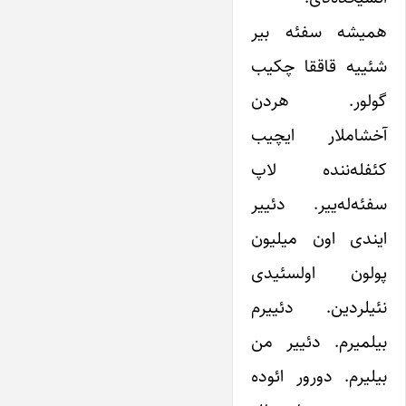
همیشه سفئه بیر
شئییه قاققا چکیب
گولور. هردن
آخشاملار ایچیب
کئفله‌ننده لاپ
سفئه‌له‌ییر. دئییر
ایندی اون میلیون
پولون اولسئیدی
نئیلردین. دئییرم
بیلمیرم. دئییر من
بیلیرم. دورور ائوده