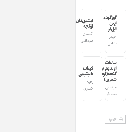
گوزگوده
ایشیق‌دان
ایتن
اؤنجه
ایل‌لر
ائلمان
حیدر
موغانلی
بابایی
ساعات
اولدوم بیر
کیتاب
گئجه(اوشاق
تانیتیمی
شعری)
رقیه
مرتضی
کبیری
مجدفر
چاپ