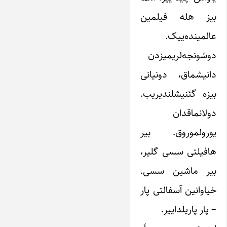
بیز هله فیلمین
عالمینده‌ییک.
دوشونجه‌لریمیزدن
دانیشماق، دونیانی
بیزه گئنیشلندیریب.
دولانماقدان
یورولموروق. بیر
هافیلتی سسی گلیر،
بیر ماشین سسی.
خیاوانین آسفالتی پار
– پار پاریلداییر.