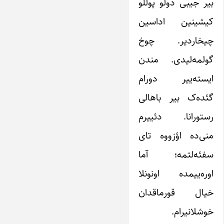
بیر جیبی دولو پوللو
کیشینین اداسین
چیخاردیر. چوخ
گولمه‌لیدی. مندن
ایسته‌ییر دورام
گئده‌ک بیر باهالی
رستورانا. دئییرم
منی‌ده اؤزووه تای
سفئه‌لتمه؛ آما
اوره‌ییمده اونونلا
خیال قورماقدان
خوشلانیرام.