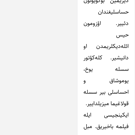
دیزیمین بوکویونون
حساسلیغندان
دئییر. اؤزومون
حیس
ائله‌دیکلریمدن او
دانیشیر. کله‌کؤتور
سسله یوخ،
یوموشاق و
احساسلی بیر سسله
قولاغیما میزیلداییر.
ایکینجیسی ایله
فیلمه باخیریق. مبل