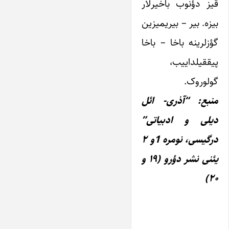
قیز دؤنوب باخیرلار
بیزه. بیر – بیریمیزین
گؤزلرینه باخا – باخا
پیققیلداییب،
گولوروک.
منبع: “آذری- ائل
دیلی و ادبیاتی”
درگیسی، نومره 1و ۲
یئنی نشر دؤرو (۱۹ و
۲۰)