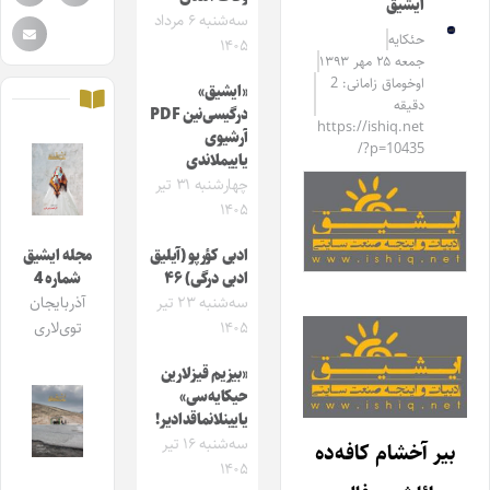
ایشیق
سه‌شنبه ۶ مرداد
حئکایه
۱۴۰۵
جمعه ۲۵ مهر ۱۳۹۳
اوخوماق زامانی: 2
«ایشیق»
دقیقه
درگیسی‌نین PDF
https://ishiq.net
آرشیوی
/?p=10435
یاییملاندی
چهارشنبه ۳۱ تیر
۱۴۰۵
ادبی کؤرپو (آیلیق
مجله ایشیق
ادبی درگی) ۴۶
شماره 4
سه‌شنبه ۲۳ تیر
آذربایجان
۱۴۰۵
توی‌لاری
«بیزیم قیزلارین
حیکایه‌سی»
یایینلانماقدادیر!
سه‌شنبه ۱۶ تیر
بیر آخشام کافه‌ده
۱۴۰۵