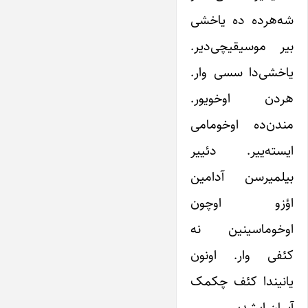
شه‌هرده ده یاخشی
بیر موسیقیچی‌دیر.
یاخشی‌دا سسی وار.
هردن اوخویور.
مندن‌ده اوخومامی‌
ایسته‌ییر. دئییر
بیلمیرسن آدامین
اؤزو اوچون
اوخوماسینین نه
کئفی وار. اونون
یانیندا کئف چکمک
آسان ایشدیر.