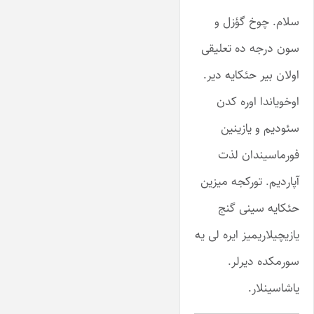
سلام. چوخ گؤزل و
سون درجه ده تعلیقی
اولان بیر حئکایه دیر.
اوخویاندا اوره کدن
سئودیم و یازینین
فورماسیندان لذت
آپاردیم. تورکجه میزین
حئکایه سینی گنج
یازیچیلاریمیز ایره لی یه
سورمکده دیرلر.
یاشاسینلار.