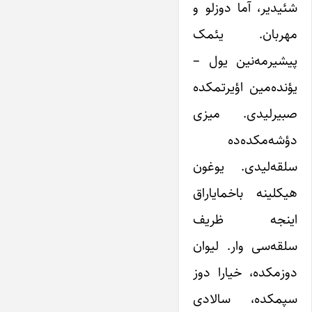
شئیدیر، آما دوزلو و
مهربان. یئمک
پیشیرمه‌نین یول –
یؤنده‌مین اؤیرتمکده
صبیرلیدی. میزی
دؤشه‌مکده‌ده
سلقه‌لیدی. یوغون
هیکلینه باخمایاراق
اینجه ظریف
سلقه‌سی وار. لیوان
دوزمکده، خیارا دوز
سپمکده، سالادی