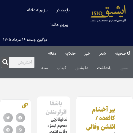
یازیچیلار
بیزیم‌له علاقه
بیزیم حاقدا
بوگون جمعه ۱۶ مرداد ۱۴۰۵
آنا صحیفه
شعر
خبر
حئکایه
مقاله‌
سس
یادداشت
دانیشیق
کیتاب
سند
باشقا
بیر آخشام
اثرلریندن
کافه‌ده /
تدقیقاتچی
ائلشن وفالی
«محرم ایماز»
وفات ائتدی