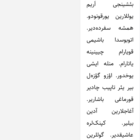
بئشینجی اَریم
یوللارین یورقونودو.
همشه سفرده‌دیر.
اتوبوسدا باشیمی‌
قویارام چیینینه
یاتارام. منله ایشی
یوخدور. اؤزو گؤزه‌ل
بیر یئر تاپیب چادیر
قورماغی باشاریر.
آغاجلارین آدین
بیلیر. کپنک‌لره
عاشیقدیر. گوللرین