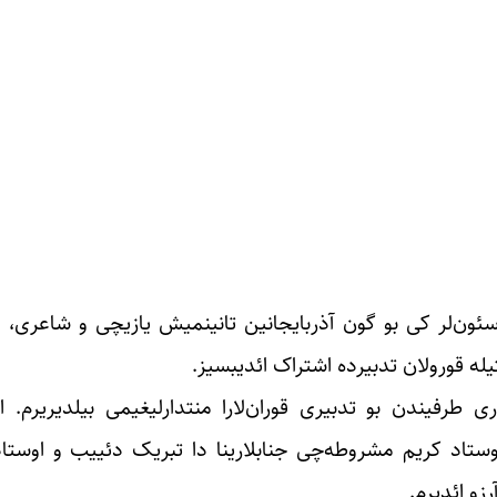
سئون‌لر کی بو گون آذربایجانین تانینمیش یازیچی و شاعری، اد
ه قورولان تدبیرده اشتراک ائدیبسیز.
رفیندن بو تدبیری قوران‌لارا منتدارلیغیمی بیلدیریرم. ایر
تاد کریم مشروطه‌چی جنابلارینا دا تبریک دئییب و اوستا
زو ائدیرم.