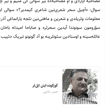
مصاحبه آپاردی و او مصاحبه‌ده بیر سوالی کی منیم و بیر چ
سوال: «آچیل سحر شعری‌نین شاعری کیمدیر؟» سوالی ایدی
معلومات وئریلدی و شعرین و ماهنی‌نین نئجه یارانماغی آذری 
سؤزومون سونوندا آیدین سحر‌لره و صاباحا امیدله باخان
عائله‌سینه و اوستادین سئونلرینه بو آد گونونو تبریک دئییب 
گوزگوده ایتن ایل‌لر
حیدر بابایی