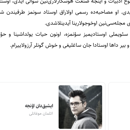
وخ ادبیات و اینجه صنعت هوسکار‌لاری‌نین سوالی ایدی، اوست
. او مصاحبه‌ده رسمی او‌لاراق اوستاد سونمز طرفیندن شع
مجله‌سی‌نین اوخوجو‌لارینا آیدینلاشدی.
 سئویملی اوستادیمیز سؤنمزه، اونون حیات یولداشینا و ح
و بیر داها اوستادا جان ساغلیغی و خوش گونلر آرزولاییرام.
ایشیق‌دان اؤنجه
ائلمان موغانلی