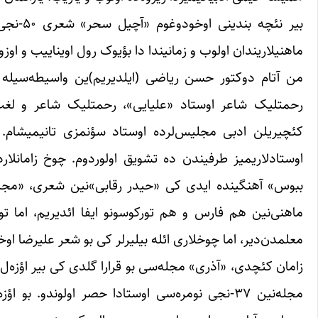
بیر نئچ
ماهنیلاریندان اولوب و زمانیندا دا بؤیوک رول اویناییب و اوزو
من آتام دوکتور حسن ریاضی (ایلدیریم)ین واسیطه‌سیله 
رحمتلیک شاعر اوستاد «علیایی»، رحمتلیک شاعر و لغت‌
کئچیریلن ادبی مجلیس‌‌لرده اوستاد سؤنمزی تانیمیشام. او
اوستادلاریمیز طرفیندن ده تشویق اولوردوم. چوخ زامانلا
ببوس» آهنگینده ایدی کی «حیدر رقابی»نین شعری، «مجی
ماهنی‌نین هم فارس و هم تورکوسونو ایفا ائدیریم، اما ت
معلمدن‌دیر، اما چوخلاری ائله بیلیرلر کی بو شعر علیرضا اوخ
مجله‌نین ۳۷-نجی نومره‌سی اوستادا حصر اولوندو.