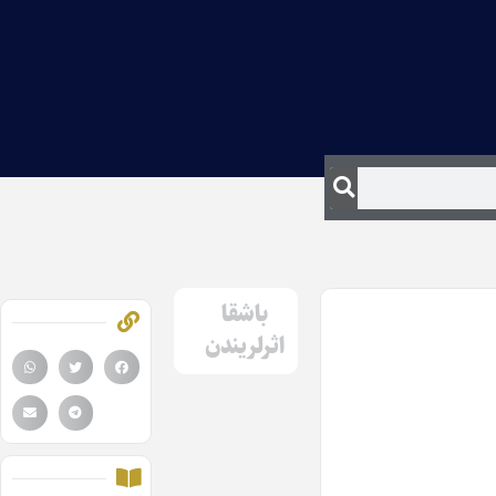
باشقا
اثرلریندن