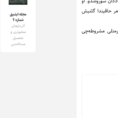
اددان سوروشدو. او
ر حاقیندا گئنیش
مجله ایشیق
شماره 1
آذربایجان
ؤرمتلی مشروطه‌چی
معلم‌لری و
تحصیل
مساله‌سی