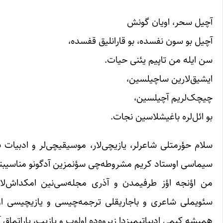
آچیل سحر، اویان گونش
آچیل بو سون نفسده، بو قارانلیق قفسده،
سن ایله من تاپیم یئنی حیات.
ایشیق‌لارین ساچیلسین،
چیچک‌‌لریم آچیلسین،
بو ائل‌‌لره باغیشلاسین نجات.
سلام حؤرمتلی شاعر‌لر، یازیچی‌لار، موسیقیچی‌لر و ادبیات 
سیماسی اوستاد کریم مشروطه‌چی سؤنمزین آدگونو مناسیبتیل
من اؤنجه اؤز طرفیمدن و آذری مجله‌سی‌نین امکداش‌لاری ط
سئویملی شاعری و باجاریقلی ترجمه‌چیسی و یازیچیسی اوس
همیشه کیمی ادبیاتیمیزدا زیروه‌ده اولوب و یازیب، یاراتماق آر