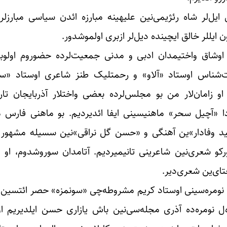
ه بند‌ینی اوخودوغوم «آچیل سحر» شعری‌ ۵۰-نجی ایل‌لر شاه رئژیمی‌نین علیهینه مبارزه ائدن س
ن ایللر خالق ایچینده دیل‌لر ازبری اولموشدور.
اوشاق واختیمدان ادبی و مدنی جمعیت‌لرده حضوروم اولوبد
شناس اوستاد «آلاو» و رحمتلیک طنز شاعری اوستاد «ساپلا
 زامان‌لار من بو مجلس‌‌لرده بعضی واختلار آذربایجان تاری
ردا «آچیل سحر» ماهنیسینی ایفا ائدیردیم. بو ماهنی فارس 
د وفادار»ین آهنگی و «حسن گل نراقی»نین سسیله مشهور ا
ورکو شعری‌نین شاعرینی تانیمیردیم. آتامدان سوروشدوم، او
تای‌ین شعری‌دیر.
 بو اؤزه‌ل نومره‌ده آذری مجله‌سی‌نین باش یازاری حسن ایلدیریم