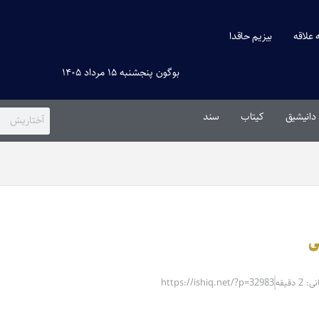
ه علاقه
بیزیم حاقدا
بوگون پنجشنبه ۱۵ مرداد ۱۴۰۵
دانیشیق
کیتاب
سند
ی
 دقیقه
https://ishiq.net/?p=32983