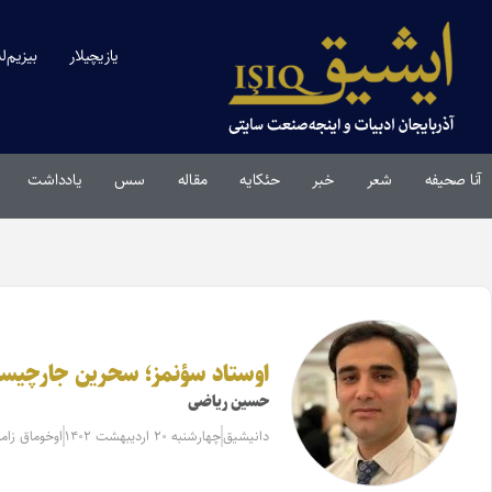
یازیچیلار
بیزیم‌ل
آنا صحیفه
شعر
خبر
حئکایه
مقاله‌
سس
یادداشت
اوستاد سؤنمز؛ سحرین جارچیس
حسین ریاضی
دانیشیق
چهارشنبه ۲۰ اردیبهشت ۱۴۰۲
اوخوماق زامانی: 2