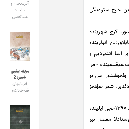
آذربایجان و
یاسی مبارز‌لرین چوخ سئودیگی
مهاجرت
مساله‌سی
ور. کرج شهرینده
ق»ین ائو‌لرینده
 ایفا ائدیردیم و
موسیقیسینده «مرا
مجله ایشیق
ولموشدور. من بو
شماره 2
آذربایجان
 دئدی: شعر سؤنمز
قفه‌خانالاری
زامان کئچدی، «آذری» مجله‌سی بو قرارا گلدی کی بیر اؤزه‌ل نومره‌سینی اوستاد کریم مشروطه‌چی «سونمزه» حصر ائتسین. ۱۳۹۷-نجی ایلینده
 اوستادلا مفصل بیر