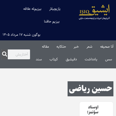
یازیچیلار
بیزیم‌له علاقه
بیزیم حاقدا
بوگون شنبه ۱۷ مرداد ۱۴۰۵
آنا صحیفه
شعر
خبر
حئکایه
مقاله‌
سس
یادداشت
دانیشیق
کیتاب
سند
حسین ریاضی
اوستاد
سؤنمز؛