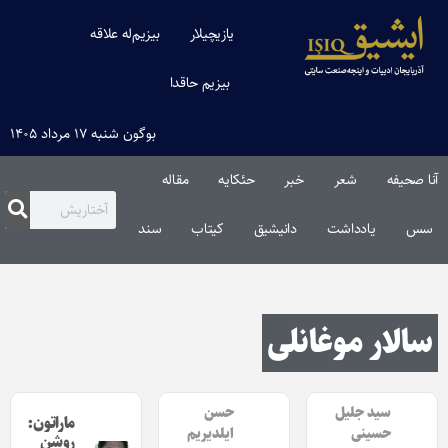
یازیچیلار
بیزیم‌له علاقه
بیزیم حاقدا
بوگون شنبه ۱۷ مرداد ۱۴۰۵
آنا صحیفه
شعر
خبر
حئکایه
مقاله‌
سس
یادداشت
دانیشیق
کیتاب
سند
سالار موغانلی
سید جلیل
حسن
ماراتون:
حسینی
ایلدیریم
روشن