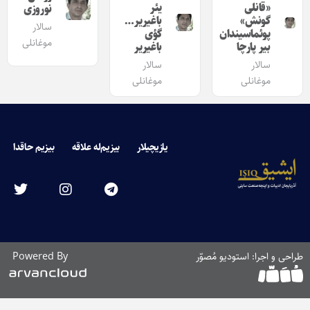
«قانلی
یئر
نوروزی
گونش»
باغیریر…
سالار
پوئماسیندان
گؤی
موغانلی
بیر پارچا
باغیریر
سالار
سالار
موغانلی
موغانلی
یازیچیلار
بیزیم‌له علاقه
بیزیم حاقدا
طراحی و اجرا: استودیو مُصوّر
Powered By