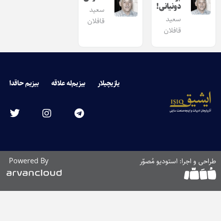
دونیانی!
سعید
سعید
قافلان
قافلان
یازیچیلار
بیزیم‌له علاقه
بیزیم حاقدا
طراحی و اجرا: استودیو مُصوّر
Powered By