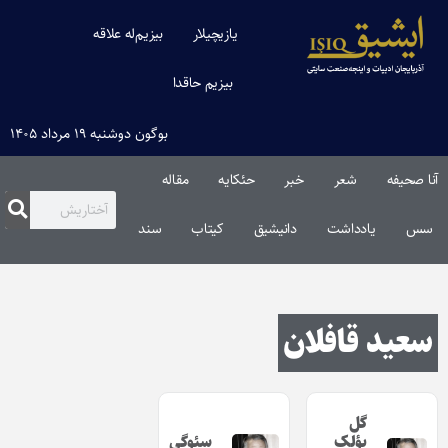
یازیچیلار
بیزیم‌له علاقه
بیزیم حاقدا
بوگون دوشنبه ۱۹ مرداد ۱۴۰۵
آنا صحیفه
شعر
خبر
حئکایه
مقاله‌
سس
یادداشت
دانیشیق
کیتاب
سند
سعید قافلان
گل
بؤلک
سئوگی