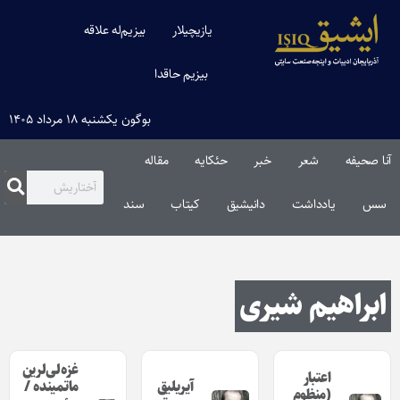
یازیچیلار
بیزیم‌له علاقه
بیزیم حاقدا
بوگون یکشنبه ۱۸ مرداد ۱۴۰۵
آنا صحیفه
شعر
خبر
حئکایه
مقاله‌
سس
یادداشت
دانیشیق
کیتاب
سند
ابراهیم شیری
غزه‌لی‌لرین
اعتبار
آیریلیق
ماتمینده /
(منظوم