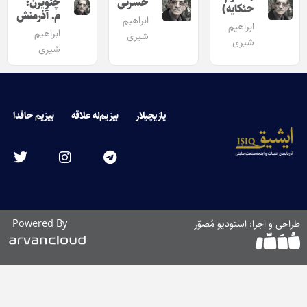
حسرتی
چئویرن:
حئکایه)
م. آذرمنش
ابراهیم
ابراهیم
ابراهیم
شیری
شیری
شیری
یازیچیلار
بیزیم‌له علاقه
بیزیم حاقدا
طراحی و اجرا: استودیو مُصوّر
Powered By