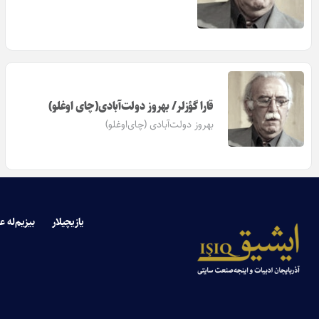
قارا گؤزلر/ بهروز دولت‌آبادی(چای اوغلو)
بهروز دولت‌آبادی (چای‌اوغلو)
یازیچیلار
بیزیم‌له ع