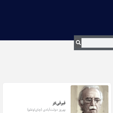
قیرقی‌لار
بهروز دولت‌آبادی (چای‌اوغلو)