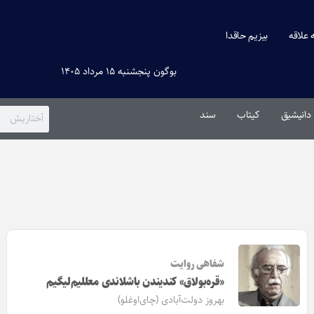
ه علاقه
بیزیم حاقدا
بوگون پنجشنبه ۱۵ مرداد ۱۴۰۵
دانیشیق
کیتاب
سند
شفاهی روایت
«قره‌بولاق» کندیندن باشلاندی معللیم‌لیگیم
بهروز دولت‌آبادی (چای‌اوغلو)