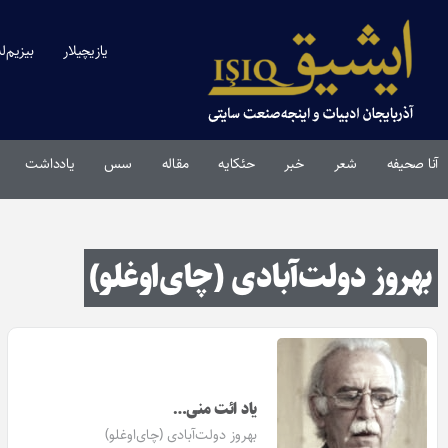
یازیچیلار
بیزیم‌ل
آنا صحیفه
شعر
خبر
حئکایه
مقاله‌
سس
یادداشت
بهروز دولت‌آبادی (چای‌اوغلو)
یاد ائت منی…
بهروز دولت‌آبادی (چای‌اوغلو)