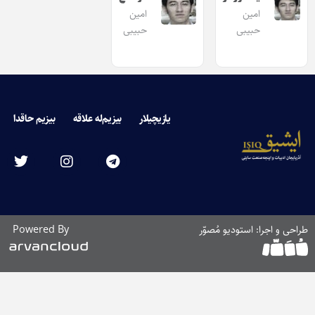
امین
امین
حبیبی
حبیبی
یازیچیلار
بیزیم‌له علاقه
بیزیم حاقدا
طراحی و اجرا: استودیو مُصوّر
Powered By