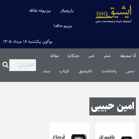
یازیچیلار
بیزیم‌له علاقه
بیزیم حاقدا
بوگون یکشنبه ۱۸ مرداد ۱۴۰۵
آنا صحیفه
شعر
خبر
حئکایه
مقاله‌
سس
یادداشت
دانیشیق
کیتاب
سند
امین حبیبی
یاغمورلار
قره‌داغ