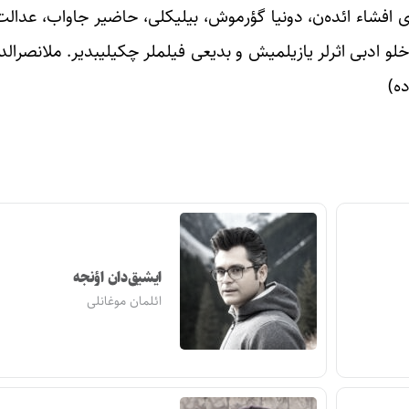
خلقی آلدادان‎لاری اجتماعی و معنوی حیاتداکی عیبه‎جرلیک‎لری افشاء‌ ائده‌ن، د
ایشیق‌دان اؤنجه
ائلمان موغانلی