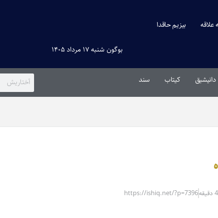
ه علاقه
بیزیم حاقدا
بوگون شنبه ۱۷ مرداد ۱۴۰۵
دانیشیق
کیتاب
سند
ه
https://ishiq.net/?p=7396