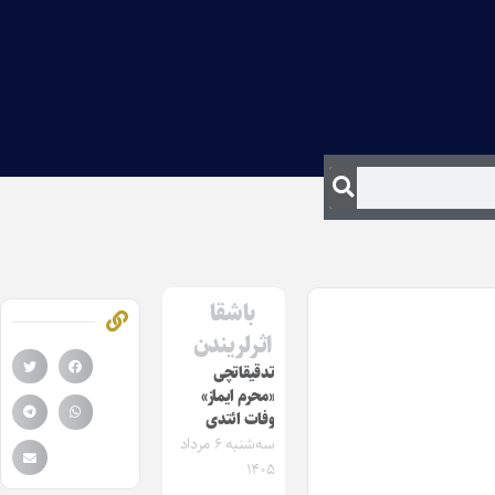
باشقا
اثرلریندن
تدقیقاتچی
«محرم ایماز»
وفات ائتدی
سه‌شنبه ۶ مرداد
۱۴۰۵