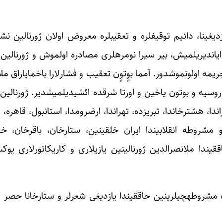
کسگین و جسارتلی تنقیدی یازیلارینا «آجی حقیقت‎لری» یازدیغینا، دائیم توقیف‎لره و 
سانسورچیلاری طرفیندن دفعه‎لرله توقیف اولونوب، نشری دایاندیریلمیش، بیر سیرا نو
دان آشیب، روسیه و بوتون یاخین و اورتا شرقده ائشیدیلمیشدیر. ژورنالی
روسیه‎ده« تاتارلارین یاشادیغی شهر» تیفلیسده، یرواندا، کازان‎دا، هشترخاندا، تبریزده، ت
مجاهدلری‎نین رهبرلیگی‎ایله آپاریلان فداکار موباریزه‎سی حاققیندا ملانصرالدین ژورنالی‎
میرزا علی‎اکبر صابرین ملانصرالدین ژورنالیندا ایران آزادیخواه مشروطه‎چیلری‎نین حاققیندا یازدیغ