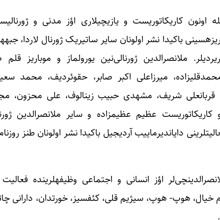
چ
انین بو گرگین دؤره‎لرینده، جلیل محمدقلیزاده، میرزاعلی اکبر صابر، حقوئردیف، مح
ه، قربانعلی شریف، مشهدی حبیب زینالوف، علی محزون، مجی
ملانصرالدین ژورنالیندا و سونرالار ساتیریک ژورنال‎لاردا مل
تخلص‎لرله، لاغلاغی، ملاعمی، جیرجیراما، موز آلان دلی، هردم خیال، هوپ- هوپ،