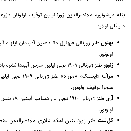
ماراقلی اولار:
بهلول
اولونور.
زنبور
طنز ژورنالی ۱۹۰۹ نجی ایلین مارس آیین‎دا نشره باشلاییب، ۱۹۱۰ نجی ایلین اکتبر آیین دا توقیف اولونور.
مرآت
سونرا توقیف اولونور.
آری
اولونور.
کل‌نیت