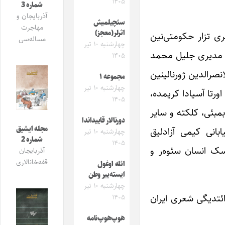
۱۴۰۵
شماره 3
آذربایجان و
سئچیلمیش
مهاجرت
اثرلر(معجز)
تعقیب‎لره معروض اولان ژورنالین نشری تزار حکومتی‌نین
مساله‌سی
چهارشنبه ۱۰ تیر
مره‎لری مصادره اولموش و ژورنالین مدیری جلیل محمد
۱۴۰۵
قلیزاده بیر نئچه دفعه محکمه مسئولیتینه جلب ائدیلیب، جریمه اولونموشدور. آمما بوٍتوٍن تعقیب و فشارلارا باخمایاراق ملانصرالدین ژورنالی‎نین
مجموعه ۱
چهارشنبه ۱۰ تیر
ن اورتا آسیادا کریمده،
۱۴۰۵
هران‎دا، ارضرومدا، استانبول، قاهره، بمبئی، کلکته و سایر
دورنالار قاییداندا
مجله ایشیق
شهرلرده چوخلو اوخوجولاری وارایدی. جنوبی آذربایجان و مشروطه انقلابیندا ایران خلقی‎نین، ستارخان، باقرخان، خیابانی‎ کیمی آزادلیق
چهارشنبه ۱۰ تیر
شماره 2
۱۴۰۵
نین یازیلاری و کاریکاتورلاری یوکسک انسان سئوه‌ر و
آذربایجان
قفه‌خانالاری
ائله اوغول
ایسته‌ییر وطن
چهارشنبه ۱۰ تیر
ی شعرلر و ستارخانا حصر ائتدیگی شعری ایران
۱۴۰۵
هوپ‌هوپ‌نامه