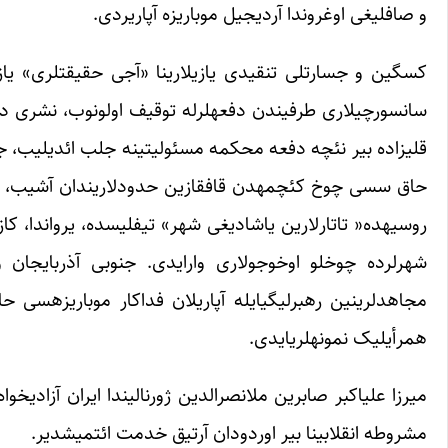
و صافلیغی اوغروندا آردیجیل موباریزه آپاریردی.
حاق سسی چوخ کئچمه‎دن قافقازین حدودلارین
هم‎رأی‎لیک نمونه‎لری‎ایدی.
مشروطه انقلابینا بیر اوردودان آرتیق خدمت ائتمیشدیر.