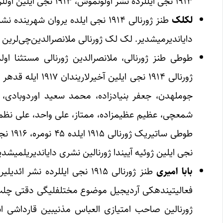
۱۹۱۳ نجی ایل‎لرده نشر اولونموش، ۱۹۱۳ نجی ایلین اول‎لرینده توقیف اولونموشدور.
لک
لک
دایاندیرمیشدیر. لک لک ژورنالی ملانصرالدین‌چی‌لرین فعالیت‎لری نتیجه‎سینده نشر اولوب و ملانصرالدین یولونو داوام ائ
جومله‎دن، جعفر بنیادزاده، محمد سعید اوردوب
نجی ایلین ژوئیه آیین‎دا ژورنالین نشری دایاندیریلمیشدیر.
بابا امیری