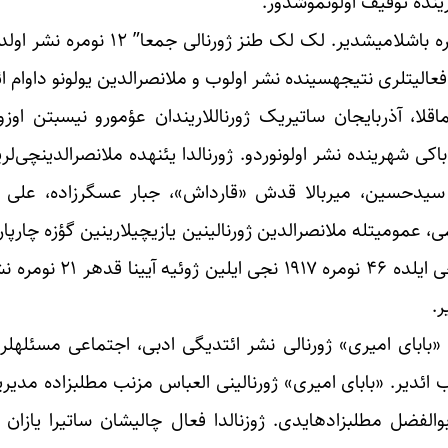
طنز ژورنالی ۱۹۱۴ نجی ایلده یروان شهرینده نشره باشلا
تدیرمیشدیلر.
طوطی طنز ژورنالی، ملانصرالدین ژورنالی مستثنا اولماقلا، آذربایجان ساتیریک ژ
ادی، سیدحسین، میربالا قدش «قارداش»، جبار عسگرزاده، علی
شمعچی، عظیم عظیم‎زاده، ممتاز، علی واحد، علی نظمی، عمومی
طنز ژورنال
فعالیتینده‎کی آردیجیل موضوع مختلف‎لیگی دقت
ژورنالین صاحب امتیازی العباس مذنیبین قارداشی ابوالفضل مطلب‎زاده‎ایدی. ژوزنالدا فعال چ