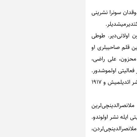
میشدیر. لک لک طنز ژورنالی جمعا” ۱۲ نومره نشر اولدوقدان سونرا نشرینی
ورنال‎لاریندان عؤمورو نیسبتن اوزون اولانی‌دیر. طوطی
ژورنالی ۱۹۱۴ نجی ایلین آخیرلاریندان ۱۹۱۷ ایله قده‎ر باکی شهرینده نشر اولونوردو. ژورنالدا یئنه‎ده ملانصرالدینچی‌لرین قلم صاحیب‎لری او
 محزون، علی راضی،
تله ملانصرالدین ژورنالی‎نین یازیچی‎لاری‎نین گؤزه چارپار فعالیتی اولموشدور.
طوطی ساتیریک ژورنالی ۱۹۱۵ ایلده ۴۵ نومره، ۱۹۱۶ نجی ایلده ۴۶ نومره ۱۹۱۷ نجی ایلین ژوئیه آیینا قده‎ر ۲۱ نومره نشر ائدیلمیش و ۱۹۱۷
ی ۱۹۱۵ نجی ایل‎لرده نشر ائدیلیر «بابای امیری» ژورنالی نشر ائتدیگی ادبی، اجتماعی مسئله‎لر ملانصرالدینچی‌لرین
ی چلب ائدیر. «بابای امیری» ژورنالینی العباس مزنب مطلب‎زاده مدیریتی ایله نشر اولوندو.
الیشان ساتیرا یازان ملانصرالدینچی‌لردن،