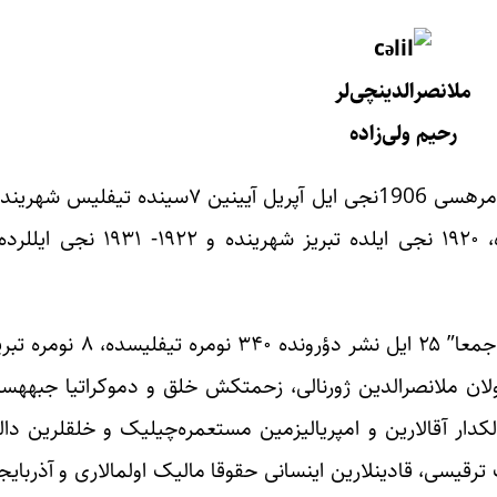
ملانصرالدینچی‌لر
رحیم ولی‌زاده
هفته‎لیک نشر اولونونان ملانصرالدین ژورنالی‎نین بیرینجی نومره‎سی 1906ن
ملانصرالدین ژورنالی ۶
شهرینده نشر ا
دوشمن‎لرینی، روسیه تزار مطلقیتینی و خ