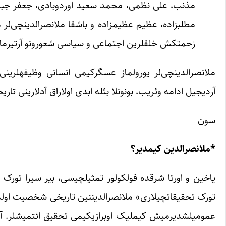
زحمتکش خلقلرین اجتماعی و سیاسی شعورونو آرتیرماق اوچون ژورنالیست
آردیجیل ادامه وئریب، بونونلا بئله ابدی اولاراق آدلارینی تاریخین قیزیل صحی
سون
*ملانصرالدین کیم
دیر؟