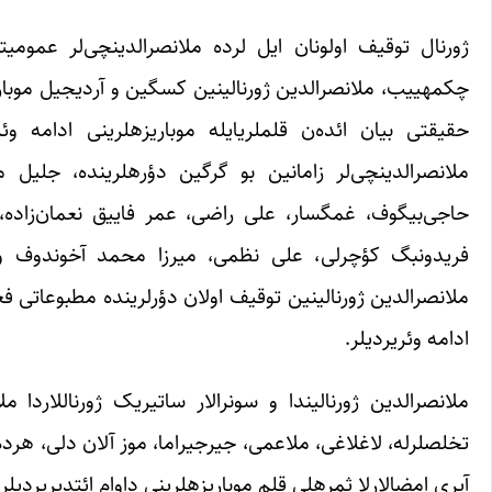
ملانصرالدینچی‌لر زام
حاجی‌بیگوف، غمگسار، علی راضی، عمر فاییق نعمان‌زاد
ادامه وئریردیلر.
آیری امضالارلا ثمره‎لی قلم موباریزه‎لرینی داوام ائتدیریردیلر.