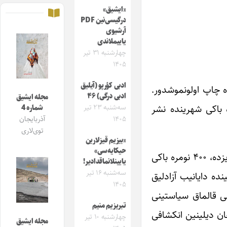
«ایشیق»
درگیسی‌نین PDF
آرشیوی
یاییملاندی
چهارشنبه ۳۱ تیر
۱۴۰۵
ادبی کؤرپو (آیلیق
جی ایل آپریل آیی‎نین ۷‌سینده تیفلیس شهرینده چاپ اولونموشدور.
ادبی درگی) ۴۶
مجله ایشیق
۱۹۰- ۱۹۱۸ ایل‎لرده تیفلیس شهرینده، ۱۹۲۰ نجی ایلده تبریز شهرینده و ۱۹۲۲- ۱۹۳۱ نجی ایل‎لرده باکی شهرینده نشر
سه‌شنبه ۲۳ تیر
شماره 4
۱۴۰۵
آذربایجان
توی‌لاری
«بیزیم قیزلارین
حیکایه‌سی»
ملانصرالدین ژورنالی‎نین ناشری جلیل محمد ‌قلیزاده اولوٍب. جمعا” ۲۵ ایل نشر دؤرونده ۳۴۰ نومره تیفلیسده، ۸ نومره تبریزده، ۴۰۰ نومره باکی
یایینلانماقدادیر!
سه‌شنبه ۱۶ تیر
ولونموشدور. مترقی ایده‌یالارین جارچیسی اولان ملانصرالدین ژورنالی، زحمتکش خلق و دموکراتیا جبهه‎سینده دایانیب آزادلیق
۱۴۰۵
ان‎لارین، بؤیوک مولکدار آقالارین و امپریالیزمین مستعمره‌چیلیک و خلق‎لرین دالی قالماق سیاستینی
تبریزیم منیم
افشا ائدیب، آمانسیز تنقید آتشینه توتوردو، معارف و مدنیٌت ترقیسی، قادین‎لارین اینسانی حقوقا مالیک اولمالاری و آذربایجان دیلی‎نین انکشافی
چهارشنبه ۱۰ تیر
مجله ایشیق