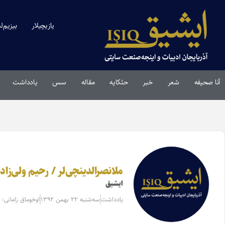
یازیچیلار
بیزیم‌ل
آنا صحیفه
شعر
خبر
حئکایه
مقاله‌
سس
یادداشت
ملانصرالدینچی‌لر / رحیم ولی‌زاد
ایشیق
یادداشت
سه‌شنبه ۲۲ بهمن ۱۳۹۲
اوخوماق زامانی: 4 دقیقه