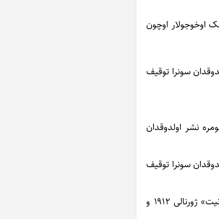
ینده نشر اولونان طنز ژورنال‎لارین بیر نئچه‎لری‎نین آدینی چکمک اوخوجولار اوچون
۱۹۱۰ نجی ایلین مای آیین‎دا، باکی شهرینده ۹ نومره نشر اولدوقدان سونرا توقیف
موراد» طنز ژورنالی ۱۹۰۹ نجی ایلین اورتالاریندا نشر اولماغا باشلاییب، اوچ (۳) آی مدتینده ۱۳ نومره نشر اولدوقدان
تاریخینده باکی شهرینده نشر اولدوقدان سونرا توقیف
طنز ژورنالی‎نین امکداش‎لاری ملانصرالدین عنعنه‎لرینه صادیق قالمیش ساتیریک اورگان‎لاردان بیریدیر. «کل نیت» ژورنالی ۱۹۱۲ و