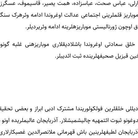
مذنب، علی نظمی، محمد سعید اوردوبادی، جعفر جبارلی، عباس صحت، عباس‎زاده، همت
ی موباریزه‎لرینه ادامه وئریردیلر.
فه‎لرینده ثبت ائدیبلر.
یاخین و اورتا شرقده فولکولور تمثیلچیسی، بیر سیرا تورک دیللی خلق‎لرین فولکولوریندا مشترک ادبی