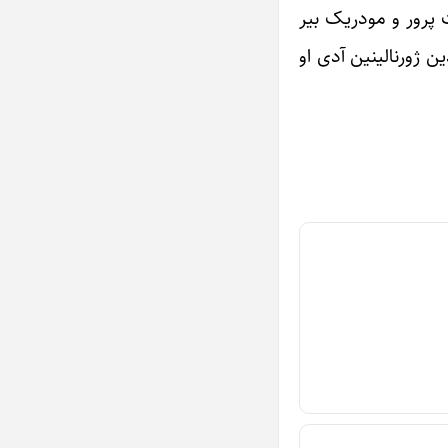
ونیا گؤرموش، بیلیک‎لی، حاضیر جاواب، عدالت پرور و مودریک بیر
قوجا تمثیلینده خلقه تانیتدیریر. ملانصرالدین‎نین حاقیندا چوخلو ادبی اثرلر یازیلمیش و بدیعی فیلم‎لر چکیلیب‎دیر. ملانصرالدین ژورنالی‎نین آدی او