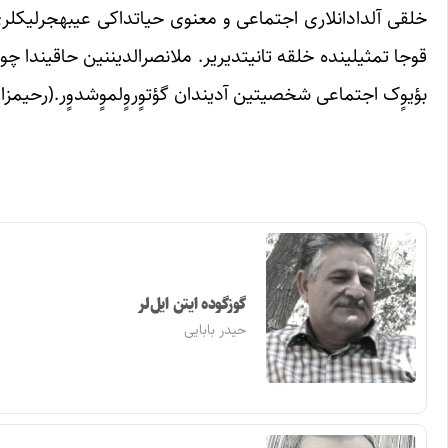
بؤیوٍک اجتماعی شخصیتین آدیندان گؤتوٍروٍلموٍشدوٍر.(رحیم‎زاده)
گوزگوده ایتن ایل‌لر
حیدر بابایی