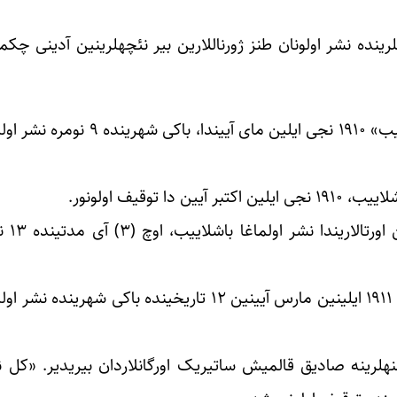
بئله دوشونورم ملانصرالدین ژورنالی‎نین توقیف اولونان دؤره‎لر
طنز ژورنالی «بهلول داننده‎نین آدیندان ایلهام آلیب» 
«ایستک» «
طنز ژورنالی ۱۹۱۰ نجی ایل دسامبر آیی‎نین ۱۸ یندن ۱۹۱۱ ایلی‎نین مارس آیی‎نین ۱۲ 