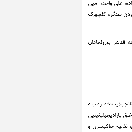
 یصیر، قاسیموف، عسگرزاده، علی واحد، امین
مطلب‎زاده، عظیم عظیم‎‎زاده و باشقا ملانصرالدینچی‌لر موباریز قلم‎لرینی اجتماعی عدالت اوغروندا ادامه وئره‎رک سنگردن سنگره کئچه‎رک
ملانصرالدینچی‌لر یورولماز عسگرکیمی انسانی وظیفه‎لرینی خلق سعادتی اوغروندا باشلادیقلاری موباریزه‎نی غلبه گونونه قده‎ر یورولمادان
 ابراز و بعضی تحقیقاتچیلار، «خصوصیله
تورک تحقیقاتچیلاری» ملانصرالدین‎نین تاریخی شخصیت اولدوغونو ثبوت ائتمه‎یه چالیشمیشلار. آذربایجان عالیم‎لریده اونو خلق یارادیجیلیغی‎نین
عمومی‎لشدیرمیش کیملیک اوبرازی‎کیمی تحقیق ائتمیشلر. آذربایجان لطیفه‎لری‎نین باش قهرمانی ملانصرالدین غصبکارلاری، ظالیم حاکیم‎لری و