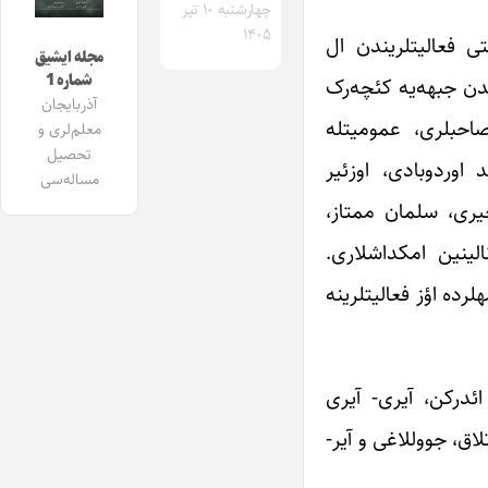
چهارشنبه ۱۰ تیر
۱۴۰۵
ژورنال توقیف اولونان ایل لرده ملانصرالدینچی‌لر عمومیتله اونون کاریکاتوریست و یازیچیلاری اؤز مدنی و ژورنالیستی فعالیت‎لریندن ال
مجله ایشیق
شماره 1
کمه‎ییب، ملانصرالدین ژورنالی‎نین کسگین و آردیجیل موباریزه‎سینی باکیدا نشر اولونان سایر ساتیریک ژورنال لاردا، جبهه‎دن جبهه‌یه کئچه‌رک
آذربایجان
حقیقتی بیان ائده‌ن قلملری‎ایله موباریزه‎لرینی ادامه وئریردیلر. ملانصرالدین ژورنالی‌نین یورولماز و موباریز قلم صاحب‎لری، عمومیتله
معلم‌لری و
تحصیل
مد سعید اوردوبادی، اوزئیر
مساله‌سی
ری، سلمان ممتاز،
فریدون‎بگ کؤچرلی، علی نظمی، میرزا محمد آخوندوف و کاریکاتوریست عظیم عظیم‎زاده و سایر ملانصرالدین ژورنالی‎نین امکداشلاری.
ملانصرالدین ژورنالی‎نین توقیف اولان دؤرلرینده مطبوعاتی فعالیت‎لرینی دایاندیرماییب آردیجیل باکیدا نشر اولونان طنز روزنامه‎لرده اؤز فعالیت‎لرینه
انصرالدینچی‌لر اؤز انسانی و اجتماعی وظیفه‎لرینده فعالیت ائدرکن، آیری- آیری
 سیژیم قلی، کئف‎سیز، خورتدان، دارانی چاتلاق، جووللاغی و آیر-