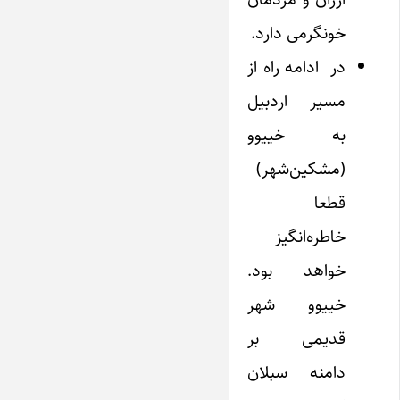
خونگرمی دارد.
در ادامه راه از
مسیر اردبیل
به خییوو
(مشکین‌شهر)
قطعا
خاطره‌انگیز
خواهد بود.
خییوو شهر
قدیمی بر
دامنه سبلان