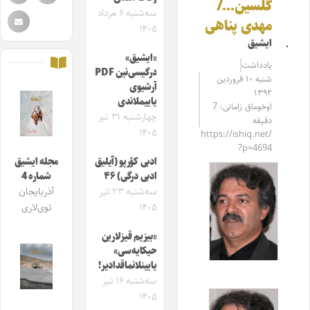
گلسین…/
سه‌شنبه ۶ مرداد
مهدی پناهی
۱۴۰۵
ایشیق
«ایشیق»
یادداشت
درگیسی‌نین PDF
شنبه ۱۰ فروردین
آرشیوی
۱۳۹۲
یاییملاندی
اوخوماق زامانی: 7
چهارشنبه ۳۱ تیر
دقیقه
۱۴۰۵
https://ishiq.net/
?p=4694
ادبی کؤرپو (آیلیق
مجله ایشیق
ادبی درگی) ۴۶
شماره 4
سه‌شنبه ۲۳ تیر
آذربایجان
۱۴۰۵
توی‌لاری
«بیزیم قیزلارین
حیکایه‌سی»
یایینلانماقدادیر!
سه‌شنبه ۱۶ تیر
۱۴۰۵