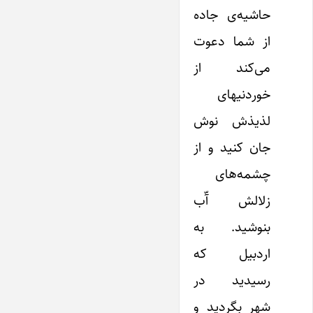
حاشیه‌ی جاده
از شما دعوت
می‌کند از
خوردنیهای
لذیذش نوش
جان کنید و از
چشمه‌های
زلالش آّب
بنوشید. به
اردبیل که
رسیدید در
شهر بگردید و