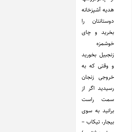
هدیه آشپزخانه
دوستانتان را
بخرید و چای
خوشمزه
زنجبیل بخورید
و وقتی که به
خروجی زنجان
رسیدید اگر از
سمت راست
برانید به سوی
بیجار، تیکاب –