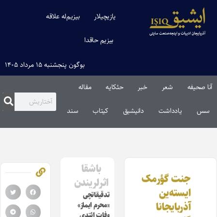
یازیچیلار
بیزیم‌له علاقه
بیزیم حاقدا
بوگون پنجشنبه ۱۵ مرداد ۱۴۰۵
آنا صحیفه
شعر
خبر
حئکایه
مقاله‌
سس
یادداشت
دانیشیق
کیتاب
سند
باشقا
جنت گؤرمک
اثرلریندن
ایسته‌ین
تدقیقاتچی
آذربایجانا
«محرم ایماز»
وفات ائتدی