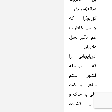
میانه(سینیق
کؤرپو)را که
چسان خاطرات
غم انگیز نسل
دلاوران
آذربایجانی را
که بوسیله
قشون ستم
شاهی و ضد
ملی به خاک و
خون کشیده