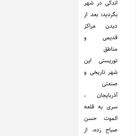
اندکی در شهر
بگردید؛ بعد از
دیدن مراکز
قدیمی و
مناطق
توریستی این
شهر تاریخی و
صنعتی
آذربایجان ،
سری به قلعه
الموت حسن
صباح زده، از