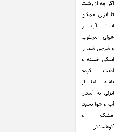
اگر چه از رشت
تا انزلی ممکن
است آب و
هوای مرطوب
و شرجی شما را
اندکی خسته و
اذیت کرده
باشد، اما از
انزلی به آستارا
آب و هوا نسبتا
خشک و
کوهستانی