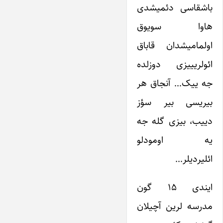
باشقاسی دئمیشدی
هاوا سویوق
اولمامیشدان قاباق
ائولریییزی دوزلده
جه ییک… آنجاق هر
بیریسی بیر سؤز
دییب، بیزی گله جه
یه اومودلو
ائلیردیلر…
ایندی ۱۵ گون
مدرسه لرین آچیلان