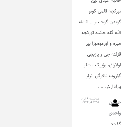
خانبم عبدی نین
تورکجه قلمی گونو-
گوندن گوجلنیر….انشاء
الله گله جکده تورکجه
میزه و اورموموزا بیر
قزئته چی و یازیچی
اولاراق، بؤیوک ایشلر
گؤروب قالارگی اثرلر
یارادارلار……
سه‌شنبه ۹ آبان
حسین
۱۳۹۱ در ۰۸:۴۳
واحدی
گفت: