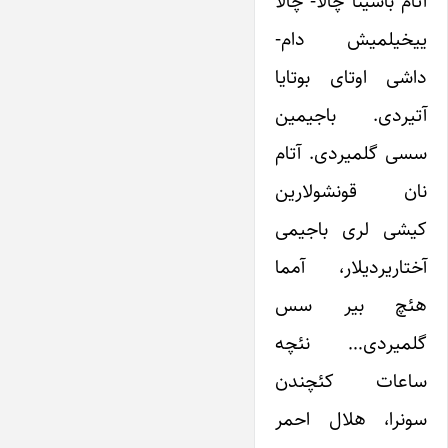
آتام باشینا چالا- چالا
ییخیلمیش دام-
داشی اوتای بوتایا
آتیردی. باجیمین
سسی گلمیردی. آتام
نان قونشولارین
کیشی لری باجیمی
آختاریردیلار، آمما
هئچ بیر سس
گلمیردی… نئچه
ساعات کئچندن
سونرا، هلال احمر