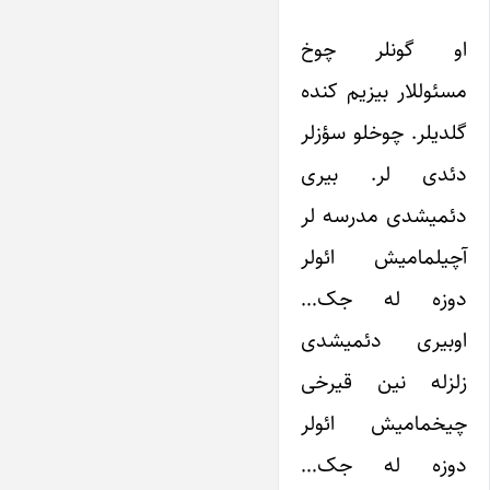
او گونلر چوخ
مسئوللار بیزیم کنده
گلدیلر. چوخلو سؤزلر
دئدی لر. بیری
دئمیشدی مدرسه لر
آچیلمامیش ائولر
دوزه له جک…
اوبیری دئمیشدی
زلزله نین قیرخی
چیخمامیش ائولر
دوزه له جک…