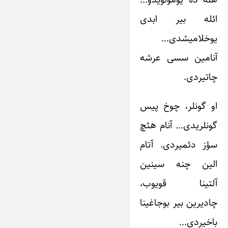
ائله بیر ابدی
یوخلامیشدی…
آنامین سسی عرشه
چاتیردی.
او گونلر، چوخ پیس
گونلریدی… آنام هئچ
سؤز دئمیردی. آتام
الین چنه سینین
آلتینا قویوب،
چادیرین بیر بوجاغینا
باخیردی…