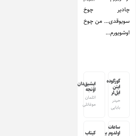
چادیر چوخ
سویوقدی… من چوخ
اوشویورم…
گوزگوده
ایشیق‌دان
ایتن
اؤنجه
ایل‌لر
ائلمان
حیدر
موغانلی
بابایی
ساعات
اولدوم بیر
کیتاب