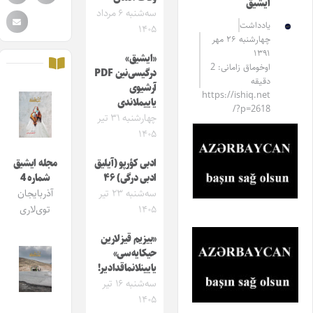
ایشیق
سه‌شنبه ۶ مرداد
یادداشت
۱۴۰۵
چهارشنبه ۲۶ مهر
۱۳۹۱
«ایشیق»
اوخوماق زامانی: 2
درگیسی‌نین PDF
دقیقه
آرشیوی
https://ishiq.net
یاییملاندی
/?p=2618
چهارشنبه ۳۱ تیر
۱۴۰۵
ادبی کؤرپو (آیلیق
مجله ایشیق
ادبی درگی) ۴۶
شماره 4
سه‌شنبه ۲۳ تیر
آذربایجان
۱۴۰۵
توی‌لاری
«بیزیم قیزلارین
حیکایه‌سی»
یایینلانماقدادیر!
سه‌شنبه ۱۶ تیر
۱۴۰۵