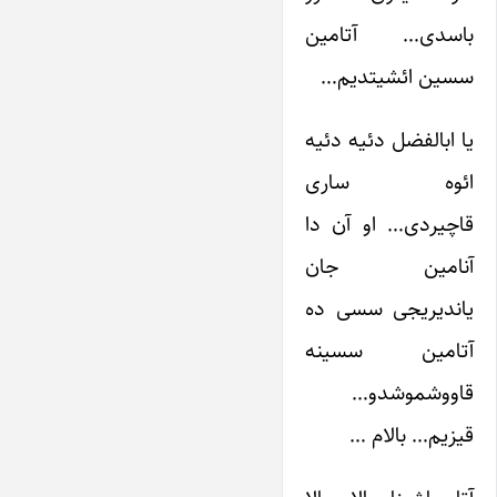
باسدی… آتامین
سسین ائشیتدیم…
یا ابالفضل دئیه دئیه
ائوه ساری
قاچیردی… او آن دا
آنامین جان
یاندیریجی سسی ده
آتامین سسینه
قاووشموشدو…
قیزیم… بالام …