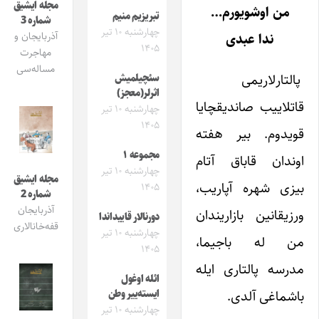
مجله ایشیق
من اوشویورم…
تبریزیم منیم
شماره 3
چهارشنبه ۱۰ تیر
آذربایجان و
ندا عبدی
۱۴۰۵
مهاجرت
مساله‌سی
پالتارلاریمی
سئچیلمیش
اثرلر(معجز)
قاتلاییب صاندیقچایا
چهارشنبه ۱۰ تیر
۱۴۰۵
قویدوم. بیر هفته
مجموعه ۱
اوندان قاباق آتام
چهارشنبه ۱۰ تیر
مجله ایشیق
بیزی شهره آپاریب،
۱۴۰۵
شماره 2
آذربایجان
ورزیقانین بازاریندان
دورنالار قاییداندا
قفه‌خانالاری
چهارشنبه ۱۰ تیر
من له باجیما،
۱۴۰۵
مدرسه پالتاری ایله
ائله اوغول
باشماغی آلدی.
ایسته‌ییر وطن
چهارشنبه ۱۰ تیر