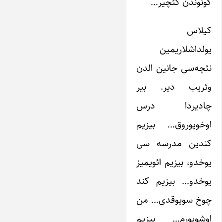
گونوندن کئچیر…
کیلاس
یولداشلاریمین
نئچه‌سی جانین الدن
وئریب دیر. بیر
چادیردا درس
اوخویوروق… بیزیم
کندین مدرسه سی
یوخدو، بیزیم ائویمیز
یوخدو… بیزیم کند
چوخ سویوقدی… من
اوشویورم… بیزیم