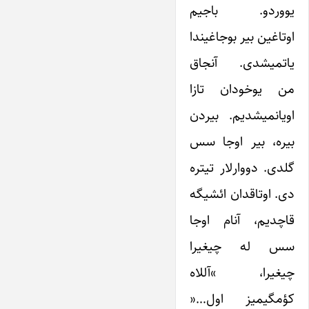
یووردو. باجیم
اوتاغین بیر بوجاغیندا
یاتمیشدی. آنجاق
من یوخودان تازا
اویانمیشدیم. بیردن
بیره، بیر اوجا سس
گلدی. دووارلار تیتره
دی. اوتاقدان ائشیگه
قاچدیم، آنام اوجا
سس له چیغیرا
چیغیرا، »آللاه
کؤمگیمیز اول…«