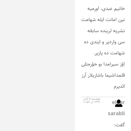
خانیم عبدی، اورمیه
نین امانت ایله شهامت
نشریه لرینده سابقه
سی واردیر و ایندی ده
شهامت ده یازیر.
اؤز سیرامدا بو حؤرمتلی
قلمداشیما باشاریلار آرز
ائدیرم
دوشنبه ۸ آبان
eldar
۱۳۹۱ در ۱۰:۵۸
sarabli
گفت: