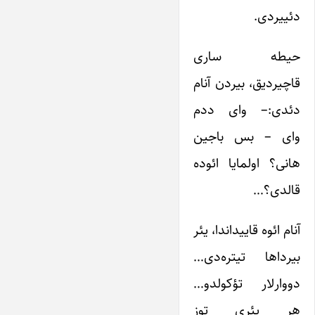
دئییردی.
حیطه ساری
قاچیردیق، بیردن آنام
دئدی:– وای ددم
وای – بس باجین
هانی؟ اولمایا ائوده
قالدی؟…
آنام ائوه قاییداندا، یئر
بیرداها تیتره‌دی…
دووارلار تؤکولدو…
هر یئری توز