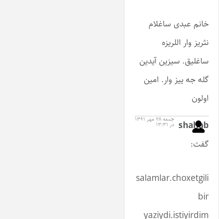
خانم عبدی ساغلام
نثریز وار اللریزه
ساغلیق. سیزین آیدین
گله جه ییز وار. امین
اولون
جمعه ۲۸ مهر ۱۳۹۱
shahab
در ۱۳:۳۱
گفت:
salamlar.choxetgili
bir
yaziydi.istiyirdim