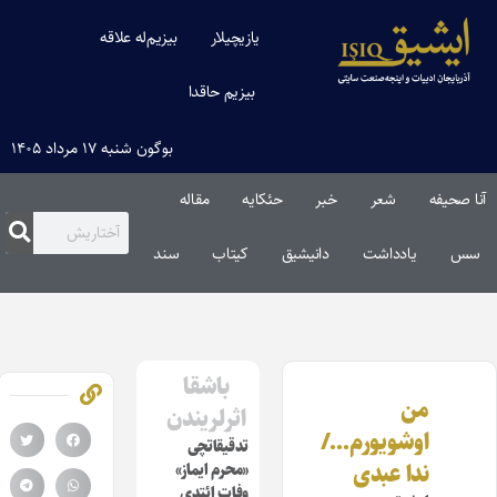
یازیچیلار
بیزیم‌له علاقه
بیزیم حاقدا
بوگون شنبه ۱۷ مرداد ۱۴۰۵
آنا صحیفه
شعر
خبر
حئکایه
مقاله‌
سس
یادداشت
دانیشیق
کیتاب
سند
باشقا
من
اثرلریندن
اوشویورم…/
تدقیقاتچی
ندا عبدی
«محرم ایماز»
وفات ائتدی