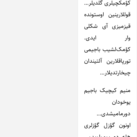
کؤمکچیلری گلدیلر…
قوللارینین اوستونده
قیزمیزی آی شکلی
وار ایدی.
کؤمک‌لشیب باجیمی
تورپاقلارین آلتیندان
چیخارتدیلار…
منیم کیچیک باجیم
یوخودان
دورمامیشدی…
اونون گؤزل گؤزلری
هله ده یومولویدو…