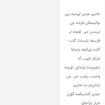
خانیم عبدی اورمیه نین
چالیشقان قزئته چی
لریندن دیر. اؤنجه لر
فارسجا یازسادا، گئت-
گئده تورکجه یازماغا
ماراق تاپیب آنا
دیلیمزده یازماغی اؤزونه
واجیب بیلیب دیر. من
اینانیرام ندا خانیم
عبدی گئتدیکجه گؤزل
نثرلر یازاجاق.