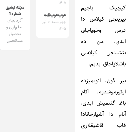
۱۴۰۵
کیچیک باجیم
مجله ایشیق
شماره 1
هوپ‌هوپ‌نامه
بیرینجی کیلاس دا
آذربایجان
چهارشنبه ۱۰ تیر
معلم‌لری و
۱۴۰۵
درس اوخویاجاق
تحصیل
ایدی. من ده
مساله‌سی
بئشینجی کیلاسی
باشلایاجاق ایدیم.
بیر گون، ائویمیزده
اوتورموشدوم. آتام
باغا گئتمیش ایدی،
آنام دا آشپازخانادا
قاب قاشیقلاری