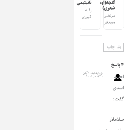
گئجه(اوشاق
تانیتیمی
شعری)
رقیه
مرتضی
کبیری
مجدفر
چاپ
۴ پاسخ
چهارشنبه ۱۰ آبان
احمد
۱۳۹۱ در ۱۰:۰۶
اسدی
گفت:
سلاملار