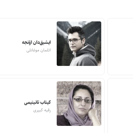
ایشیق‌دان اؤنجه
ائلمان موغانلی
کیتاب تانیتیمی
رقیه کبیری