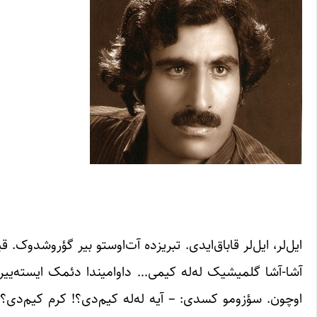
ایل‌لر، ایل‌لر قاباق‌ایدی. تبریزده آت‌اوستو بیر گؤروشدوک.
آشا-آشا گلمیشیک له‌له کیمی… داوامیندا دئمک ایسته‌ییر
اوچون. سؤزومو کسدی: – آیه له‌له کیم‌دی؟! کرم کیم‌دی؟!