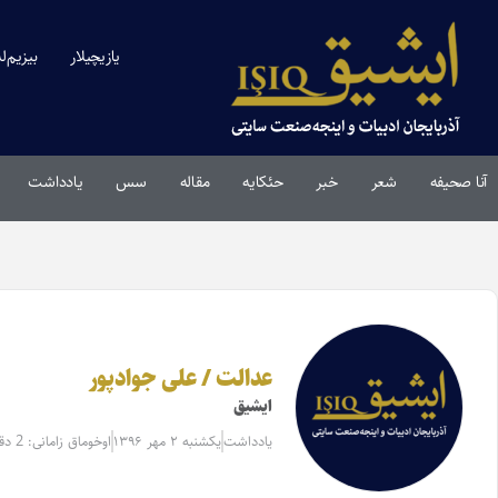
یازیچیلار
بیزیم‌ل
آنا صحیفه
شعر
خبر
حئکایه
مقاله‌
سس
یادداشت
عدالت / علی جوادپور
ایشیق
یادداشت
یکشنبه ۲ مهر ۱۳۹۶
اوخوماق زامانی: 2 دقیقه