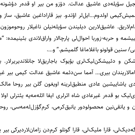
دیجیل سؤیله‌دی عاشیق عدالت. دۆزو من بیر او قده‌ر دؤشونه 
یش‌کیمی اولدوم…ایل‌لر اؤتدو. بیز قاراداغین عاشیق، ساز و 
‌لاریق. عاشیق‌لارین دیلیندن سؤیله‌نیلن ناغیلار روحوموزون
یشمه و حربه-زوربا احوال‌لی پارچالار واراق‌لاندی بئینیمده: 
ی/ سنین قولونو باغلاماغا گلمیشم.” و….
وشکن و دئییشکن‌لیک‌لری بؤیوک باجاریق‌لا جانلاندیریرلار. 
آیامالاریندان بیری… آمما سن‌دئمه عاشیق عدالت کیمی بیر غی
 عادی یاشاییشین عادی منطیق‌لرینه اویغون گلن بیر روحا مالک
لیک بو قده‌ر غیرعادی شاه اثرلری ایفا ائله‌مه‌یه یئترلی اول
و یانقی‌نین محصولودور یانیق‌کرمی، کرم‌گؤزل‌له‌مه‌سی، روحا
‌دیک‌لی، قارا ملیک‌لی، قارا گونلو کرم‌دن زامان‌لاردیرکی بیر