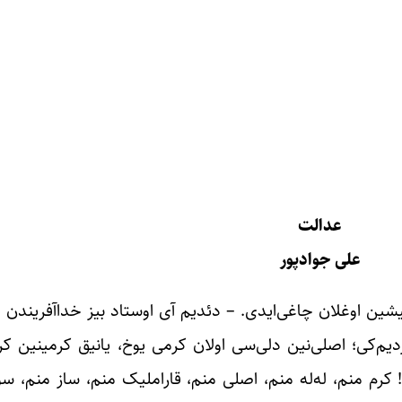
عدالت
علی جوادپور
 قیشین اوغلان چاغی‌ایدی. – دئدیم آی اوستاد بیز خداآفریندن قا
دیم‌کی؛ اصلی‌نین دلی‌سی اولان کرمی یوخ، یانیق کرمینین ک
 کرم منم، له‌له منم، اصلی منم، قارا‌ملیک منم، ساز منم، س