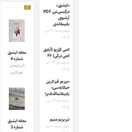
«ایشیق»
درگیسی‌نین PDF
آرشیوی
یاییملاندی
چهارشنبه ۳۱ تیر
۱۴۰۵
ادبی کؤرپو (آیلیق
مجله ایشیق
ادبی درگی) ۴۶
شماره 4
سه‌شنبه ۲۳ تیر
آذربایجان
۱۴۰۵
توی‌لاری
«بیزیم قیزلارین
حیکایه‌سی»
یایینلانماقدادیر!
سه‌شنبه ۱۶ تیر
۱۴۰۵
تبریزیم منیم
مجله ایشیق
چهارشنبه ۱۰ تیر
شماره 3