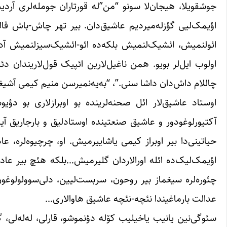
جوشقویلا، هیجان‌لا سونو “من”‌له قورتاران جومله‌لری آر
اؤیمک‌لیی گؤزله‌میردیم عاشیق‌دان. بیر تهر چاش-باش قالم
ائولنمیش، ائشیک‌لنمیش بلکه‌ده ائو-ائشیک‌سیزلنمیش آدا‌م
اولوب ایل‌لر بویو. همن ناغیل‌لارین ائپیک قول‌لاریندان دئی
چاللام داش‌دان داشا سنی.”، “به‌یه‌نمیرسن منیم کیمی آشیغ
اوستاد عاشیق‌لار ائل صحنه‌لرینده بو اوبرازلاری بو دؤی
آکتیورلوغودور‌ و عاشیق صنعتینده اوستادلیق و بارجاریق 
حیاتینی‌دا بیر اوبراز کیمی یاشاییرمیش. او، چرچیوه‌لره،
اؤیمک‌لیک‌ده ائله اورالاردان گلیرمیش…بلکه هئچ بیر عادی‌
چئوره‌لره سیغماز بیر روحون، سربست‌لیین، دلی‌سوولولوغون 
عدالت بارماغیندا نئچه-نئچه عاشیق هاوالاری…
سئوگی‌نین یانیب یاخیلیب کۆله دؤنموشو، قارلی، له‌له‌لی، گه