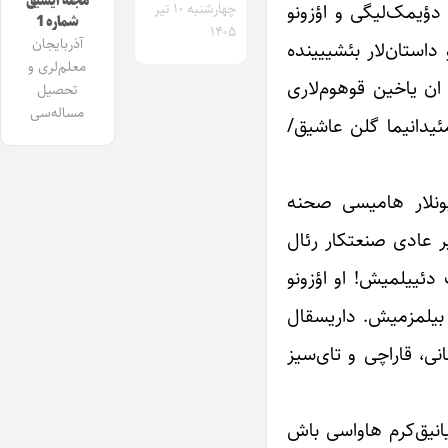
مجله ایشیق
دؤیمک‌لیگی و اؤزونو
چهارشنبه ۱۰ تیر
شماره 1
۱۴۰۵
آذربایجان
داستان‌لار بئشییینده
معلم‌لری و
 ان یاخین قوهوم‌لاری
تحصیل
مساله‌سی
“مئیدانیما گلن عاشیق/
بونلار هامیسی صحنه‌
ر عادی صنعتکار رئال
 دئییلمیش! او اؤزونو
ا بیلمزمیش. داریسقال
نی، قاراچی و تای‌سیز
 یانیق‌کرم هاواسی باش