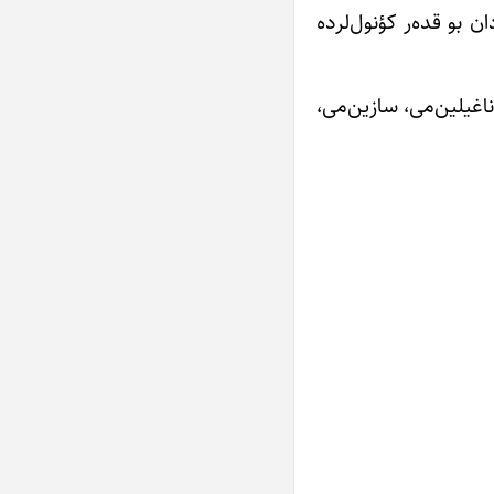
 بو قده‌ر کؤنول‌لرده
اغیلین‌می، سازین‌می،