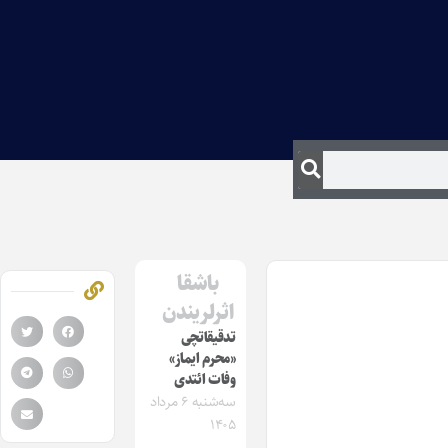
باشقا
اثرلریندن
تدقیقاتچی
«محرم ایماز»
وفات ائتدی
سه‌شنبه ۶ مرداد
۱۴۰۵