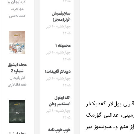
۱۴۰۵
آذربایجان و
مهاجرت
سئچیلمیش
مساله‌سی
اثرلر(معجز)
چهارشنبه ۱۰ تیر
۱۴۰۵
مجموعه ۱
چهارشنبه ۱۰ تیر
۱۴۰۵
مجله ایشیق
شماره 2
دورنالار قاییداندا
آذربایجان
چهارشنبه ۱۰ تیر
قفه‌خانالاری
۱۴۰۵
ائله اوغول
رلی یول‌لار گه‌دیک‌لر
ایسته‌ییر وطن
چهارشنبه ۱۰ تیر
رمینی، عدالتی گؤرمک
۱۴۰۵
ؤز منم و…سونسوز بیر
هوپ‌هوپ‌نامه