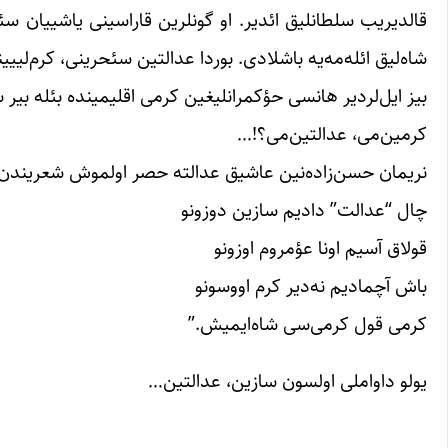
قالدیریب سلطانلیق ائدیر. او گونلرین قاراسینی یاشییان س
شاه‌لیق ائله‌مه‌یه باشلادی. بوردا عدالتین سئحرینی، کرم‌لی
بیز ایل‌لردیر هانسی حؤکمرانلیغین کرمی اقلیمینده بئله بیر
کرمین‌می، عدالتین‌می؟!…
نریمان حسن‌زاده‌‌نین عاشیق عدالته حصر اولموش شعریندن چ
چال “عدالت” دادیم سازین دوزونو
قولاق آسیم اونا عؤمروم اوزونو
باش آچمادیم نه‌دیر کرم اووسونو
کرمی قول کرمی‌سی شاه‌ایمیش.”
یولو داواملی اولسون سازین، عدالتین…