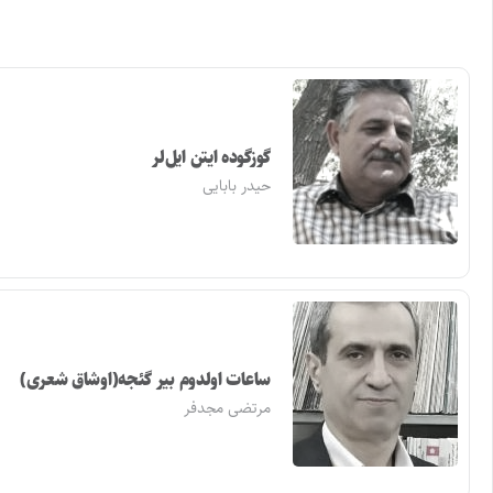
گوزگوده ایتن ایل‌لر
حیدر بابایی
ساعات اولدوم بیر گئجه(اوشاق شعری)
مرتضی مجدفر