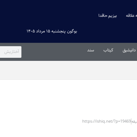
ه علاقه
بیزیم حاقدا
بوگون پنجشنبه ۱۵ مرداد ۱۴۰۵
دانیشیق
کیتاب
سند
https://ishiq.net/?p=19469