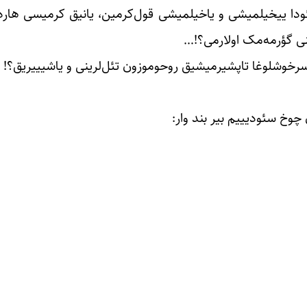
ئودا ییخیلمیشی و یاخیلمیشی قول‌کرمین، یانیق کرمیسی هاردان
یینی گؤرمه‌مک اولارمی؟!…
 سرخوشلوغا تاپشیرمیشیق روحوموزون تئل‌لرینی و یاشیییریق؟! ن
وخ سئودیییم بیر بند وار: