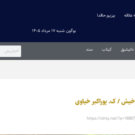
ه علاقه
بیزیم حاقدا
بوگون شنبه ۱۷ مرداد ۱۴۰۵
دانیشیق
کیتاب
سند
باخیش / ک. پوراکبر خیاوی
https://ishiq.net/?p=18887