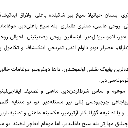
 اینسان حیاتیلا سیخ بیر شکیلده باغلی اولاراق اینکیشاف
ی، روحی عالمی، معنوی طلبلری ایله سیخ باغلی‌دیر. موغامات
ر، ائموسیونال‌دیر. اینسانین روحی وضعیتینی، احوالی روحیی
شلایاراق، عصرلر بویو داوام ائد‌ن تدریجی اینکیشاف و تکامول 
نده‌لرین بؤیوک نقشی اولموشدور. داها دوغروسو موغامات خالق 
ومونه‌سی‌دیر.
ایفا چیلیغیندا بداهه خوانلیق(improvisation) اَن موهوم و اساس شرط‌لردن‌دیر. ماهنی و تصنیف 
یاجاغی چرچیوه‌سی بَللی بیر مسئله‌دیر. بو، بو معنایه گ
ی‌یا و یا تصنیفه گؤزللیکلر آرتیرمیر، عکسینه ماهنی و تصنیف‌لری
اچیلیق مهارتی‌یله سیخ باغلیدیر. اما موغام ایفاچی‌لیغیندا بو 