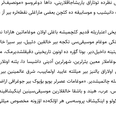
نظرده توتاراق یاریشاجاقلارینی، داها دوغروسو «مونصیف‌لر 
دانیشیب و موسابیقه ده کئچن بعضی ماراغلی نقطه‌لره بیر آز دا
اریخی اعتباریله قدیم کئچمیشه باغلی اولان موغاماتین هارادا 
کی موغام موسیقی‌سی تکجه بیر خالقین دئییل، بیر سیرا خالق
یتینه داخیل‌دیر. بونا گؤره ده اونون تاریخینی دقیقلشدیرمک، 
املار معین یئرلرین، شهرلرین آدینی داشیسا دا، یئنه اونلا
اراق یالنیز بیر میللته عایید اولماییب، شرق عالمینین بیر پ
سله چاتمیشدیر. «موغامات عصرلر بویو بؤیوک بیر جوغرافی اراض
س، عرب، هیند و باشقا خالقلارین موسیقی‌سینین اینکیشافین
ککولو و اینکیشاف پروسه‌سی هر اؤلکه‌ده اؤزونه مخصوص میل