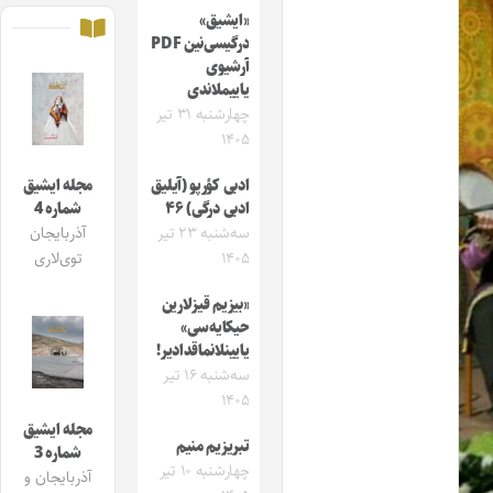
«ایشیق»
درگیسی‌نین PDF
آرشیوی
یاییملاندی
چهارشنبه ۳۱ تیر
۱۴۰۵
ادبی کؤرپو (آیلیق
مجله ایشیق
ادبی درگی) ۴۶
شماره 4
سه‌شنبه ۲۳ تیر
آذربایجان
۱۴۰۵
توی‌لاری
«بیزیم قیزلارین
حیکایه‌سی»
یایینلانماقدادیر!
سه‌شنبه ۱۶ تیر
۱۴۰۵
مجله ایشیق
تبریزیم منیم
شماره 3
چهارشنبه ۱۰ تیر
آذربایجان و