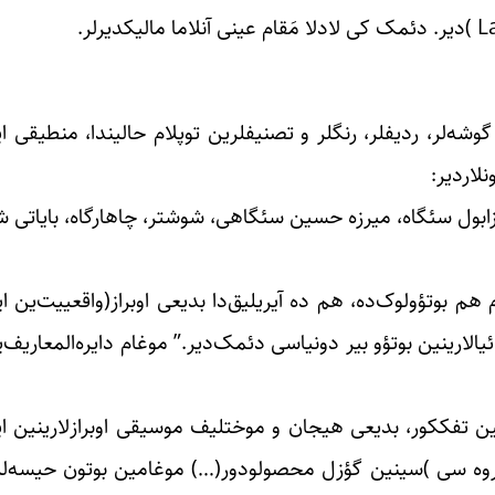
گوشه‌لر، ردیفلر، رنگلر و تصنیفلرین توپلام حالیندا، منطیقی 
لاردیر:
 زابول سئگاه، میرزه حسین سئگاهی، شوشتر، چاهارگاه، بایاتی ش
 هم بوتؤولوک‌ده، هم ده آیر‌یلیق‌دا بدیعی اوبراز(واقعییت‌ین
ارینین بوتؤو بیر دونیاسی دئمک‌دیر.” موغام دایره‌المعاریف‌ی
ین تفککور، بدیعی هیجان و موختلیف موسیقی اوبرازلارینین این
روه سی )سینین گؤزل محصولودور(…) موغامین بوتون حیسه‌ل