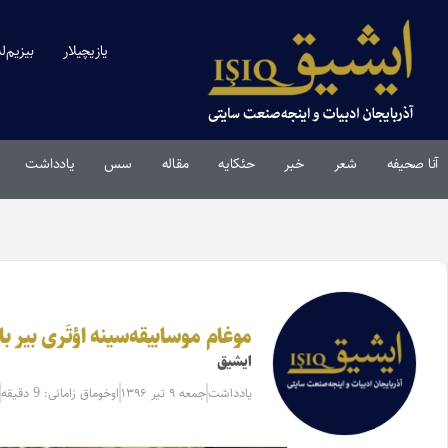
یازیچیلار
بیزیم‌ل
آنا صحیفه
شعر
خبر
حئکایه
مقاله‌
سس
یادداشت
موغام موسابیقه‌سینه اؤتَری بیر 
ایشیق
یادداشت
جمعه ۹ تیر ۱۳۹۶
اوخوماق زامانی: 9 دقیقه