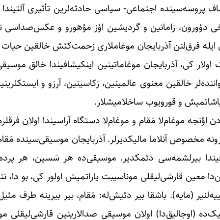
اف پروسه‌سینده اجتماعی- سیاسی حادثه‌لرین تأثیری آلتیندا
اریخی دؤورون، زامانین و گردیشین اؤز مؤهورو و عکس‌صداسی 
ی ایله فرق‌لنن آذربایجان موغاملاری زحمت‌کئش خالقین حیات ف
ولار کی، آذربایجان موغاماتینین اینکیشافیندا خالق موسیقی‌
ننده‌لر خالقین معنوی عالمینین، زکاسینین، آرزو و ایستکلرینی
اشاتمیش و قورویوب ساخلامیشلار.
اؤنجه موغام‌لا مَقام و موغام‌لا دستگاه آراسیندا اولان فرقلره
ؤزونه مخصوص آنلاما مالیکدیرلر. آذربایجان موسیقی‌سینده مَقام
دا بیرلشمه‌سی دئمکدیر. موسیقی‌ده هر سَسین، هر پرده‌ن
دا معین قارشی‌لیقلی موناسیبت یاراتمیش اولور کی، بو دا، نتی
‌لنیر (مایه). باشقا بیر دئیش‌له: مَقام، بیر بیرینه طرف مئیل 
‌ده (اوجالیق‌دا) اولان موسیقی صدالارینین قارشی‌لیقلی 