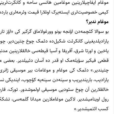
موغام ایفاچیلارینین موغامین هانسی ساحه و کانکرت‌لرینی 
کیمی خصوصیت‌لری ایسته‌یرک اونلارا قیمت وئرمه‌لری بارده 
موغام ندیر؟
بو سوالا کئچمه‌دن اؤنجه بونو وورغولاماق گرکیر کی «اؤز ت
یارادیلدیغینی کانکرئت شکیل‌ده دئمک چوخ چتین‌دیر. چون
یاخین و اورتا شرق، آفریقا و آسیا قیطه‌سی خالقلارینین مدن
قطعی فیکیر سؤیله‌مک او قدر ده آسان دئییلدیر. بعضی موغ
چتیندیر.» دئمک کی موغام و موغامات بیر موسیقی ژانری اول
یارادیب، باریندیریب و سینه‌دن سینه‌یه کؤچوب، ایندیکی ن
خالقلارین اَن چوخ سئودیی موسیقی اولموشدور. تورک، فار
رول اوینامیشدیر. لاکین موغاملارین میدانا گلمه‌سی، تش
کسب ائتمیشدیر.»