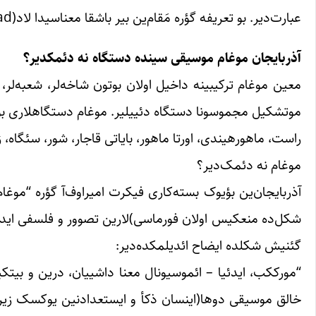
عبارت‌دیر. بو تعریفه گؤره مَقام‌ین بیر باشقا معناسیدا لاد(Lad )دیر. دئمک کی لادلا مَقام عینی آنلاما مالیکدیرلر.
آذربایجان موغام موسیقی سینده دستگاه نه دئمکدیر؟
معین موغام ترکیبینه داخیل اولان بوتون شاخه‌لر، شعبه‌لر، 
موتشکیل مجموسونا دستگاه دئییلیر. موغام دستگاهلاری بون
راست، ماهورهیندی، اورتا ماهور، بایاتی قاجار، شور، سئگاه،
موغام نه دئمک‌دیر؟
آذربایجان‌ین بؤیوک بسته‌کاری فیکرت امیراوف‌آ گؤره “موغام
شکل‌ده منعکیس اولان فورماسی)لارین تصوور و فلسفی ایدئیال
گئنیش شکلده ایضاح ائدیلمکده‌دیر:
“مورککب، ایدئیا – ائموسیونال معنا داشییان، درین و بیتک
خالق موسیقی دوها(اینسان ذکأ و ایستعدادنین یوکسک زی