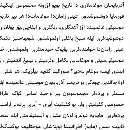
آذربایجان موغاملاری دا تاریخ بویو اؤزونه مخصوص اینکیش
فورمایا دوشموشدور. عینی زامان‌دا موغامات‌‌دا هر بیر ت
موسیقی عالمینده اؤز آهنگلری، رنگلری و ایفاچی‌لیق یوللار
دوشونجه‌لری ایله سیخ باغلی اولموشدور. شوبهه‌سیز دئمک ا
عینی زامان‌دا خواننده‌لرین بؤیوک خیدمتلری اولموشدور. خوا
موسیقی‌سینی و موغاماتی تکامل وئرمیش، تبلیغ ائتمیش، ی
ایندی ایسه موغام نه‌دیر؟ سووالینا کئچه بیلَریک. هر شئی دن 
اولاجاقدیر، چونکی بو تَریملر آذربایجان موسیقی عالمینده ا
سسلر و پرده‌لر مجموسونون بیر واحید اساس کؤک اطرافین
خصوصی کئیفیتی وار. بو کئیفیت آیری – آیری پرده‌لر آراسین‌
پرده‌لرین مایه‌یه دوغرو اولان مئیل و ایستیقامتی ایله سجییه
ثابیت سس (مایه) اطرافیندا توپلاشان موختلیف یوکسک‌لیک