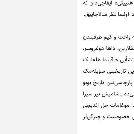
هئییتی» ایفاچی‌دان نه
 اولسا نظر سالاجاییق.
نه واخت و کیم طرفیندن
لارین، داها دوغروسو،
منشأیی حاقیندا هله‌لیک
رین تاریخینی سؤیله‌مک
ارچاسی‌نین تاریخ بویو
ی‌ده یاشامیش بیر سیرا
دا موغامات حل ائدیجی
لی خصوصیت و چیزگی‌لر