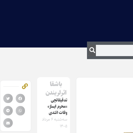
باشقا
اثرلریندن
تدقیقاتچی
«محرم ایماز»
وفات ائتدی
سه‌شنبه ۶ مرداد
۱۴۰۵