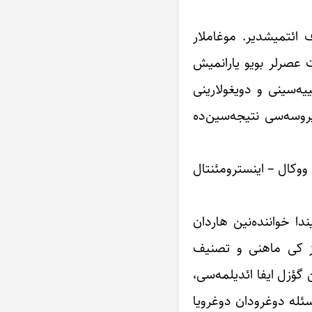
 ائتمیشدیر. موغاملار
 عصرلر بویو یارانمیش
ه‌سینی و دویغولارینی
پروسه‌سی نتیجه‌سین‌ده
ووکال – اینسترومئنتال
ایفاچی‌لیغیندا خواننده‌نین هاردان
لمز کی ماهنی و تصنیف
ن گؤزل ایفا ائدیلمه‌سی،
مسئله دوغرودان دوغرویا