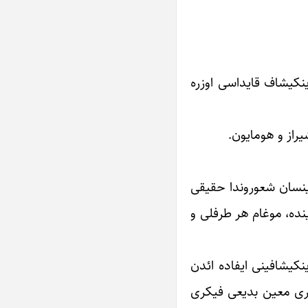
اینکیشاف قایداسی اوزره
یراز و هومایون.
 اینسان شعوروندا حقیقی
نده، موغام هر طرفلی و
کیشافینی ایفاده ائد‌ن
ری معین بدیعی فیکری