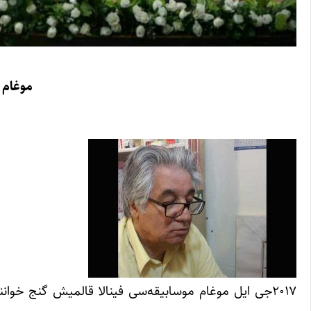
موغام 
۲۰۱۷جی ایل موغام موسابیقه‌سی فینالا قالمیش گنج خوان