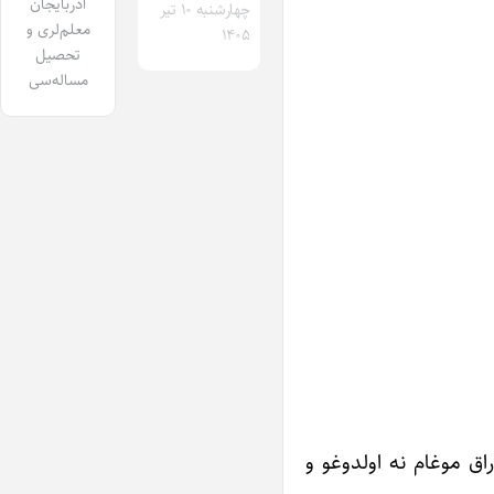
آذربایجان
چهارشنبه ۱۰ تیر
معلم‌لری و
۱۴۰۵
تحصیل
مساله‌سی
راق موغام نه اولدوغو و