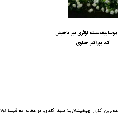
موسابیقه‌سینه اؤتَری بیر باخیش
ک. پوراکبر خیاوی
نده‌لرین گؤزل چیخیشلاریلا سونا گلدی. بو مقاله ده قیسا اولا