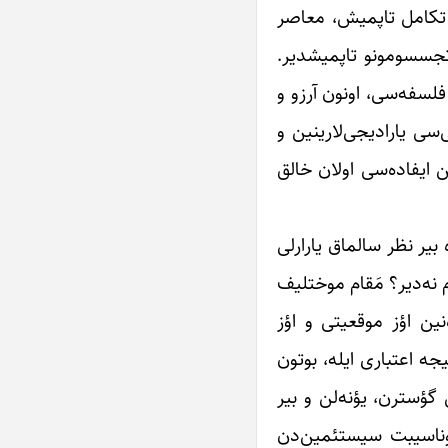
 تکامل تاپمیش، معاصر
تجسسومونو تاپمیشدیر.
لسفه‌سی، اونون آرزو و
سی یارادیجی‌لارینین و
ن ایفاده‌سی اولان خالق
 بیر نظر سالماق یارارلی
 نه‌دیر؟ مَقام موختلیف
ین اؤز موقعیتی و اؤز
جه اعتباری ایله، بوتون
گؤستر‌ن، یؤنه‌لن و بیر
موناسیبت سیستئمین‌دن