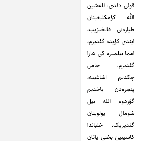
قولی دئدی: لله‌شین
الله کؤمکلیغینان
طیاره‌نی قالخیزیب،
ایندی گؤیده گئدیرم،
امما بیلمیرم کی هارا
گئدیرم. جامی
چکدیم اشاغییه،
پنجره‌دن باخدیم
گؤردوم ائله بیل
شومال یولوینان
گئدیریک. خلباندا
کاسیبین بختی یاتان