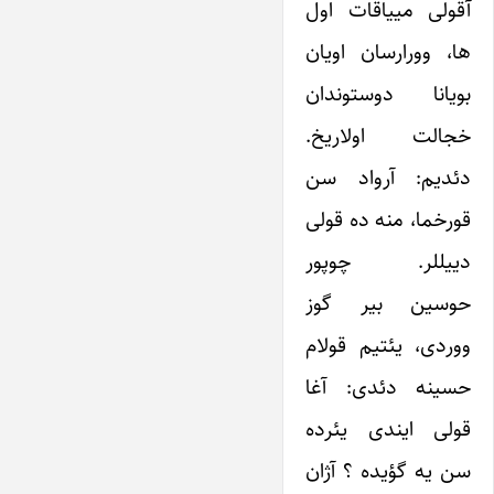
آقولی مییاقات اول
ها، وورارسان اویان
بویانا دوستوندان
خجالت اولاریخ.
دئدیم: آرواد سن
قورخما، منه ده قولی
دییللر. چوپور
حوسین بیر گوز
ووردی، یئتیم قولام
حسینه دئدی: آغا
قولی ایندی یئرده
سن یه گؤیده ؟ آژان