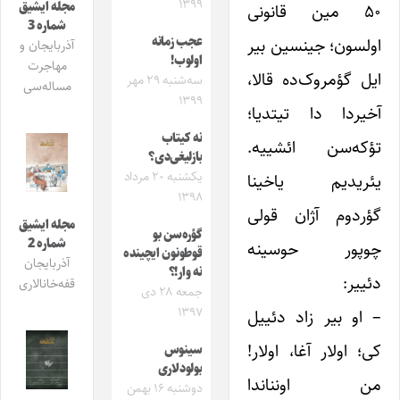
۱۳۹۹
مجله ایشیق
۵۰ مین قانونی
شماره 3
اولسون؛ جینسین بیر
عجب زمانه
آذربایجان و
اولوب!
مهاجرت
ایل گؤمروک‌ده قالا،
سه‌شنبه ۲۹ مهر
مساله‌سی
۱۳۹۹
آخیردا دا تیتدیا؛
نه کیتاب
تؤکه‌سن ائشییه.
بازلیغی‌دی؟
یکشنبه ۲۰ مرداد
یئریدیم یاخینا
۱۳۹۸
گؤردوم آژان قولی
مجله ایشیق
گؤره‌سن بو
شماره 2
چوپور حوسینه
قوطونون ایچینده
آذربایجان
نه وار!؟
دئییر:
قفه‌خانالاری
جمعه ۲۸ دی
۱۳۹۷
– او بیر زاد دئییل
کی؛ اولار آغا، اولار!
سینوس
بولودلاری
من اونناندا
دوشنبه ۱۶ بهمن