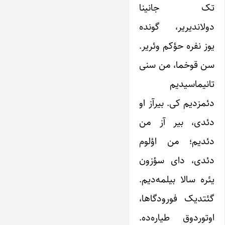
تک جانینا
دولاندیریر، گونده
یوز نفره حؤکم وئریر.
سن قوخما، من سنی
تانیماسیدیم
دئمزدیم کی. بیرآز او
دئدی، بیر آز من
دئدیم؛ من اؤلوم
دئدی، دای سؤزون
یئره سالا بیلمه‌دیم.
گئتدیک فورودگاها،
اوتوردوق طیاره‌ده.