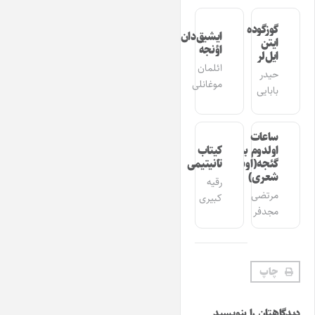
گوزگوده
ایشیق‌دان
ایتن
اؤنجه
ایل‌لر
ائلمان
حیدر
موغانلی
بابایی
ساعات
اولدوم بیر
کیتاب
گئجه(اوشاق
تانیتیمی
شعری)
رقیه
مرتضی
کبیری
مجدفر
چاپ
دیدگاهتان را بنویسید