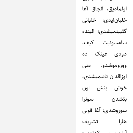
اولمادیق، آنجاق آغا
خلبان‌ایدی؛ خلبانی
گئیینمیشدی؛ الینده
سامسونیت کیف،
دودی عینک ده
ووروموشدو. منی
اوزاقدان تانیمیشدی،
خوش بئش اون
بئشدن سونرا
سوروشدی: آغا قولی
هارا تشریف
آپاریرسیز ؟دئدیم: