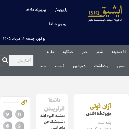
یازیچیلار
بیزیم‌له علاقه
بیزیم حاقدا
بوگون جمعه ۱۶ مرداد ۱۴۰۵
آنا صحیفه
شعر
خبر
حئکایه
مقاله‌
سس
یادداشت
دانیشیق
کیتاب
سند
باشقا
آژان قولی
اثرلریندن
بؤیوک‌آغا افندی
«مئشه اکبر» ایله
«شیمشک»ین
یادداشت
ماجراسی
سه‌شنبه ۱۲ بهمن