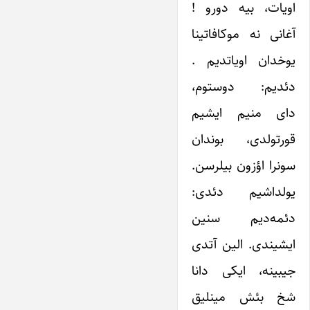
اویات، بیه دورو !
آغانی نه موکافاتینا
یوخدان اویاتدیم .
دئدیم: دوستوم،
دای منیم ایشیم
قورتولدی، بوندان
سونرا اؤزون بیلرسن.
یولداشیم دئدی:
دئمه‌دیم سنین
ایشیندی. الین آتدی
جیبینه، ایکی دانا
شخ بئش مینلیق