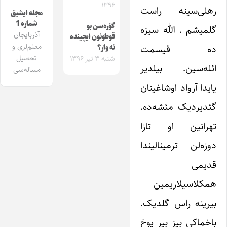
۱۳۹۶
رهلی‌سینه راست
مجله ایشیق
شماره 1
گؤره‌سن بو
گلمیشم . الله سیزه
آذربایجان
قوطونون ایچینده
معلم‌لری و
ده قیسمت
نه وار؟
تحصیل
شنبه ۳ تیر ۱۳۹۶
ائله‌سین. بیلدیر
مساله‌سی
یایدا آرواد اوشاغینان
گئدیردیک مئشه‌ده.
تهرانین او تازا
دوزه‌لن ترمینالیندا
قدیمی
همکلاسیلاریمین
بیرینه راس گلدیک.
باخماکی بیز بیر پوخ