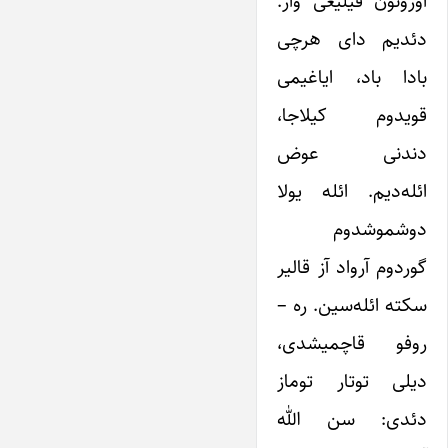
اؤزونون قیلیغی وار.
دئدیم دای هرچی
بادا باد، ایاغیمی
قویدوم کیلاجا،
دندنی عوض
ائله‌دیم. ائله یولا
دوشموشدوم
گوردوم آرواد آز قالیر
سکته ائله‌سین. ره –
روفو قاچمیشدی،
دیلی توتار توماز
دئدی: سن الله