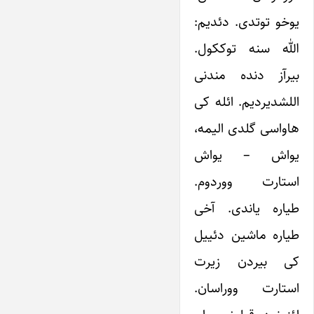
یوخو توتدی. دئدیم:
الله سنه توککول.
بیرآز دنده مندنی
اللشدیردیم. ائله کی
هاواسی گلدی الیمه،
یواش – یواش
استارت ووردوم.
طیاره یاندی. آخی
طیاره ماشین دئییل
کی بیردن زیرت
استارت ووراسان.