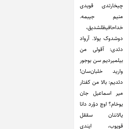
چیخارتدی قویدی
منیم جیبمه.
خداحافیظلشدیق،
دوشدوک یولا. آرواد
دئدی: آقولی من
بیلمیردیم سن بوجور
وارید خلبان‌سان!
دئدیم: بالا من کفتار
میر اسماعیل جان
یوخام؟ اوچ دؤرد دانا
یالاننان سققل
قویوب، ایندی