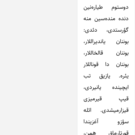
دوستوم طیاره‌نین
دنده منده‌سین منه
گؤرستدی، دئدی:
بوننان یاندیراللار،
بوننان قالخاللار،
بوننان دا قوناللار
یئره. یازیق تب
ایچینده یانیردی،
قیپ قیرمیزی
قیزارمیشدی. ائله
سؤزو آغزیندا
قورتارماق همن،