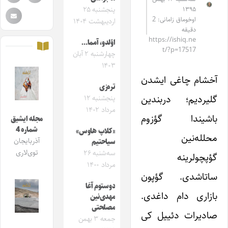
۱۳۹۵
پنجشنبه ۲۵
اوخوماق زامانی: 2
اردیبهشت ۱۴۰۴
دقیقه
https://ishiq.ne
اؤلدو، آمما…
t/?p=17517
چهارشنبه ۲ آبان
۱۴۰۳
آخشام چاغی ایشدن
تره‌زی
گلیردیم؛ دربندین
پنجشنبه ۱۲
مرداد ۱۴۰۲
باشیندا گؤزوم
مجله ایشیق
شماره 4
«کلاپ هاوس»
محلله‌نین
آذربایجان
سیاحتیم
توی‌لاری
سه‌شنبه ۲۶
گؤپچولرینه
مرداد ۱۴۰۰
ساتاشدی. گؤپون
دوستوم آغا
بازاری دام داغدی.
مهدی‌نین
مصلحتی
صادیرات دئییل کی
جمعه ۳ بهمن