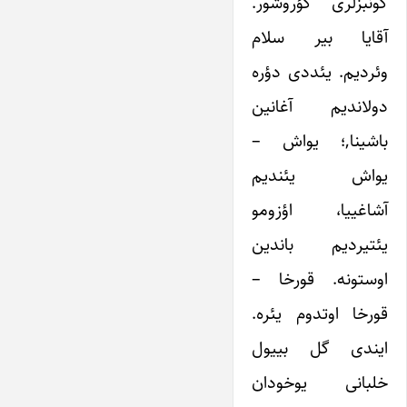
گونبزلری گؤروشور.
آقایا بیر سلام
وئردیم. یئددی دؤره
دولاندیم آغانین
باشینا,؛ یواش –
یواش یئندیم
آشاغییا، اؤزومو
یئتیردیم باندین
اوستونه. قورخا –
قورخا اوتدوم یئره.
ایندی گل بییول
خلبانی یوخودان