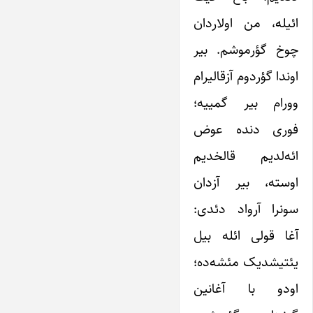
ائیله، من اولاردان
چوخ گؤرموشم. بیر
اوندا گؤردوم آزقالیرام
وورام بیر گمییه؛
فوری دنده عوض
ائه‌لدیم قالخدیم
اوسته، بیر آزدان
سونرا آرواد دئدی:
آغا قولی ائله بیل
یئتیشدیک مئشه‌ده؛
اودو با آغانین