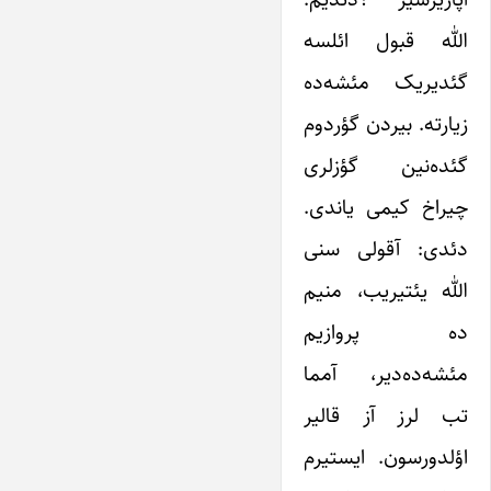
الله قبول ائلسه
گئدیریک مئشه‌ده
زیارته. بیردن گؤردوم
گئده‌نین گؤزلری
چیراخ کیمی یاندی.
دئدی: آقولی سنی
الله یئتیریب، منیم
ده پروازیم
مئشه‌ده‌دیر، آمما
تب لرز آز قالیر
اؤلدورسون. ایستیرم