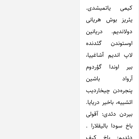
کیمی یاتمیشدی.
یئریز بوش هریانی
دولاندیم. دریانین
اوستوندن گئدنده
لاپ اندیم آشاغییا،
بیر اوندا گؤردوم
آرواد باشین
پنجره‌دن چیخاردیب
ائشییه، باخیر دریایا.
بیردن دئدی: آقولی
باخ سودا بالیقلارا .
دئدیم: باخ کیف