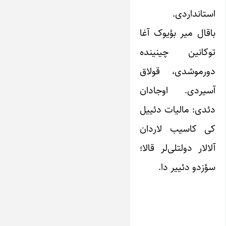
استانداردی.
باقال میر بؤیوک آغا
توکانین چینینده
دورموشدی، قولاق
آسیردی. اوجادان
دئدی: مالیات دئییل
کی کاسیب لاردان
آلالار دولتلی‌لر قالا؛
سؤزدو دئییر دا.