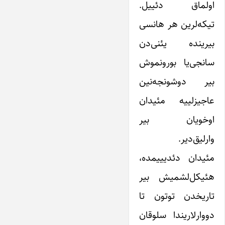
اولماق دئییل.
تیکه‌لرین هر هانسی
بیرینده یئنی‌دن
سانجی‌یا بورونموش
بیر دوشونجه‌نین
عاجیزلییه مئیدان
اوخویان بیر
وارلیق‌دیر.
مئیدان دئدیییمده،
هئیکل‌لشمیش بیر
تاریخدن توتون تا
دووارلاریندا سلوقان