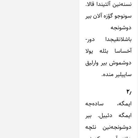
نسنه‌نین آلتیندا قالا.
سونوجو گؤزه آلان بیر
دوشونجه
باشلانقیجدا دور-
آخساسا بئله یولا
دوشموش بیر وارلیق
ساییلیر منده.
۲٫
ایمگه، ساده‌جه
ایمگه دئییل. بیر
دوشونجه‌نین نئچه