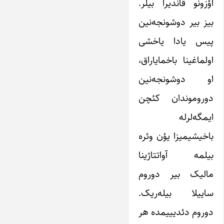
اؤزونو قاندیرا بیلر.
بیز بیر دوشونجه‌نین
پیس یادا یاخشی
اولماغینا باخمایاراق،
او دوشونجه‌نین
دوروموندان کئچن
ایمگه‌لرله
باخیشیمیزا یؤن وئره
بیلمه آواتتاژینا
مالیک بیر دوروم
ساییلا بیله‌ریک.
دوروم دئدیییمده هر