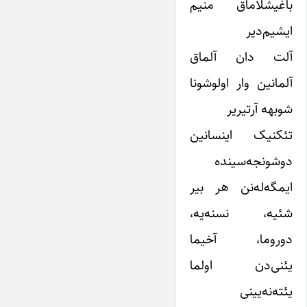
باغیشلاماق منیم
ایشیم‌دیر
آلت دان آلماق
آلمانین وار اولوشونا
شوبهه آرتیریر
تئکنیک اینسانین
دوشونجه‌سینده
ایمگه‌له‌نن هر بیر
شئیه، نسنه‌یه،
دوروما، آخیما
یئنی‌دن اولما
یئته‌نه‌یینی