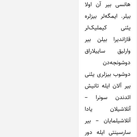
هانسی بیر آن اولا
بیلر. ایمگه‌لر بیزلره
یئنی کیملیک‌لر
قازاندیرا بیلن بیر
وارلیق ساییلاراق
دوشونجه‌دن
دوشوب بیزلری یئنی
بیر آلان ایله تانیش
ائدندن سونرا –
آنلاشیلان یادا
آنلاشیلمایان – بیر
سارسینتی ایله دور