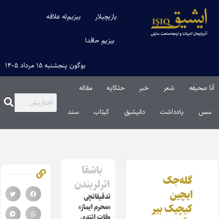
یازیچیلار
بیزیم‌له علاقه
بیزیم حاقدا
بوگون پنجشنبه ۱۵ مرداد ۱۴۰۵
آنا صحیفه
شعر
خبر
حئکایه
مقاله‌
سس
یادداشت
دانیشیق
کیتاب
سند
باشقا
گله‌جک
اثرلریندن
ایچین
تدقیقاتچی
کیچیک بیر
«محرم ایماز»
وفات ائتدی