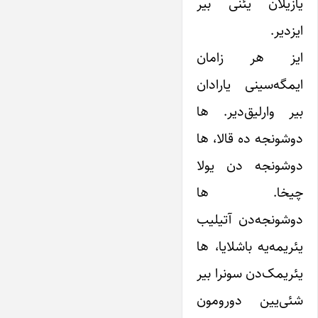
یازیلان یئنی بیر
ایز‌دیر.
ایز هر زامان
ایمگه‌سینی یارادان
بیر وارلیق‌دیر. ها
دوشونجه ده قالا، ها
دوشونجه دن یولا
چیخا. ها
دوشونجه‌دن آتیلیب
یئریمه‌یه باشلایا، ها
یئریمک‌دن سونرا بیر
شئی‌یین دورومون