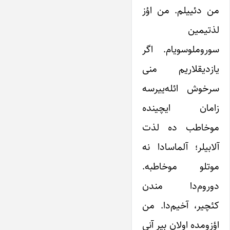
من دئییلم. من اؤز
لذتیمین
سوروملوسویام. اگر
یازدیقلاریم منی
سرخوش ائله‌ییرسه
زامان ایچینده
موخاطب ده لذت
آلابیلر؛ آلماسادا نه
موتلو موخاطبه.
دوروم‌دا مندن
کئچیر، آخیم‌دا. من
اؤزومده اولان بیر آنی