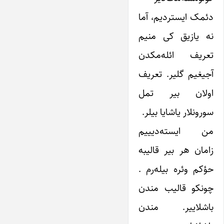
دئمک ایستردیم، آما
نه یازیق کی منیم
تعریف ائله‌مکدن
آجیغیم گلیر. تعریف
اولان بیر تمل
سورونلار یاشایا بیلر.
من ایسته‌دیییم
زامان هر بیر قالیبه
حؤکم وئره بیله‌رم .
چونکو قالیب مندن
باشلاییر. مندن