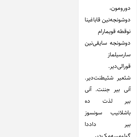
دورومون،
دوشونجه‌نین قاباغینا
نوقطه قویمارام
دوشونجه سایقی‌نین
سارسیلماز
قورالی‌دیر.
شئعیر شئیطنت‌دیر.
آنی بیر جننت. آنی
بیر لذت ده
باشلانیب سونسوز
بیر داددا
گولومسه‌مک‌دیر