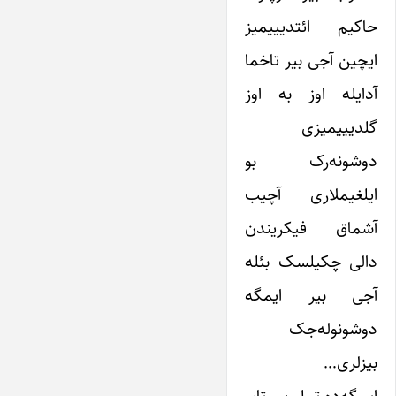
حاکیم ائتدیییمیز
ایچین آجی بیر تاخما
آدایله اوز به اوز
گلدیییمیزی
دوشونه‌رک بو
ایلغیملاری آچیب
آشماق فیکریندن
دالی چکیلسک بئله
آجی بیر ایمگه
دوشونوله‌جک
بیزلری…