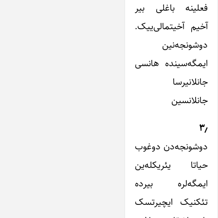
فعلینه باغلی بیر
آخیم آخیتمالی‌ییک.
دوشونجه‌نین
ایمگه‌سینده هانسی
جانلانیرسا
جانلانسین
۳٫
دوشونجه‌دن دوغوب
حیاتا یئریکله‌ین
ایمگه‌لره بیرده
تئکنیک ایچیرتسک