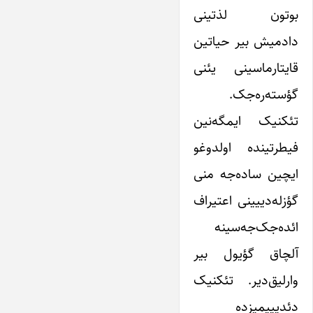
بوتون لذتینی
دادمیش بیر حیاتین
قایتارماسینی یئنی
گؤسته‌ره‌جک.
تئکنیک ایمگه‌نین
فیطرتینده اولدوغو
ایچین ساده‌جه منی
گؤزله‌دییینی اعتیراف
ائده‌جک‌جه‌سینه
آلچاق گؤیول بیر
وارلیق‌دیر. تئکنیک
دئدیییمیزده