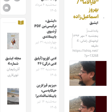
“قارالاما” /
سه‌شنبه ۶ مرداد
بهروز
۱۴۰۵
اسماعیل‌زاده
«ایشیق»
ایشیق
درگیسی‌نین PDF
یادداشت
آرشیوی
پنجشنبه ۲ مهر ۱۳۹۴
یاییملاندی
اوخوماق زامانی: 4
چهارشنبه ۳۱ تیر
دقیقه
۱۴۰۵
https://ishiq.net/
?p=13268
ادبی کؤرپو (آیلیق
مجله ایشیق
ادبی درگی) ۴۶
شماره 4
سه‌شنبه ۲۳ تیر
آذربایجان
۱۴۰۵
توی‌لاری
«بیزیم قیزلارین
حیکایه‌سی»
یایینلانماقدادیر!
سه‌شنبه ۱۶ تیر
۱۴۰۵