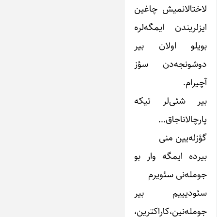
لاختالانمیش چاغین
ایزلریندن ایمگه‌لره
بویلو اولان بیر
دوشونجه‌دن سؤز
آچیرام.
بیر شئی‌لر تیکه
پارچالاناجاق…
گؤزله‌یین منی
بیرده ایمگه وار بو
جومله‌نی سئویرم
سئودیییم بیر
جومله‌نین،کاراکترین،