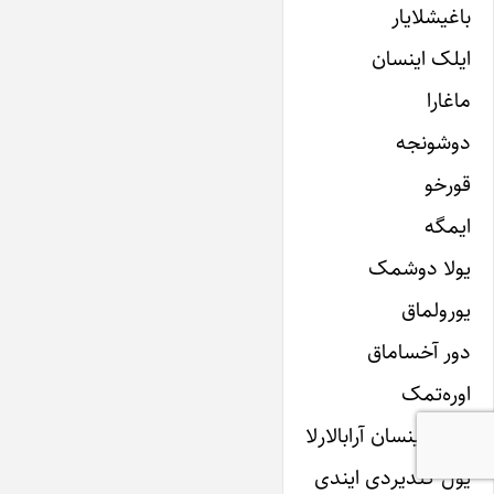
باغیشلایار
ایلک اینسان
ماغارا
دوشونجه
قورخو
ایمگه
یولا دوشمک
یورولماق
دور آخساماق
اوره‌تمک
ایلک اینسان آرابالارلا
یول گئدیردی ایندی