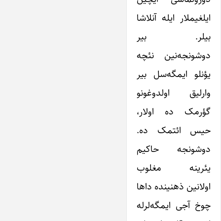
ایلغیملار ایله آنلاشا
بیلر. بیر
دوشونجه‌نین نئچه
یؤنلو ایمگه‌سل بیر
وارلیق اولدوغونو
گؤرمک ده اولار،
حیس ائتمک ده.
دوشونجه حاکیم
یئرینه مغلوب
اولانین ذهنینده داها
چوخ آجی ایمگه‌لرله