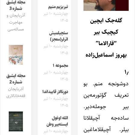
مجله ایشیق
تبریزیم منیم
شماره 3
چهارشنبه ۱۰ تیر
آذربایجان و
گله‌جک ایچین
۱۴۰۵
مهاجرت
مساله‌سی
کیچیک بیر
سئچیلمیش
اثرلر(معجز)
“قارالاما”
چهارشنبه ۱۰ تیر
۱۴۰۵
بهروز اسماعیل‌زاده
مجموعه ۱
۱٫
چهارشنبه ۱۰ تیر
مجله ایشیق
۱۴۰۵
دوشونجه منم. بو
شماره 2
آذربایجان
دورنالار قاییداندا
تعریف گؤتورمه‌ین
قفه‌خانالاری
چهارشنبه ۱۰ تیر
بیر جومله‌دیر.
۱۴۰۵
ساده‌جه آچیقلانا
ائله اوغول
ایسته‌ییر وطن
بیلر. آچیقلاماغین
چهارشنبه ۱۰ تیر