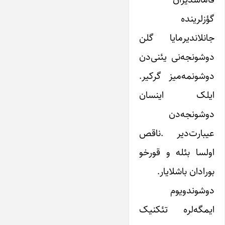
گؤزلرینده
جانلاندیرمایا گلن
دوشونجه‌نی یئنی‌دن
دوشونمه‌میز گرکیر.
ایلک اینسان
دوشونجه‌دن
عیبارت‌دیر .ناقص
اولسا بئله و قورخو
بورادان باشلایار.
دوشوندویوم
ایمگه‌لره تئکنیک