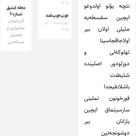
۱۴۰۵
نئچه یؤنو اولدوغو
مجله ایشیق
شماره 1
هوپ‌هوپ‌نامه
ایچین سفسطه‌یه
آذربایجان
چهارشنبه ۱۰ تیر
مئیلی اولان بیر
معلم‌لری و
۱۴۰۵
تحصیل
اولاجاقجاسینا
مساله‌سی
تهلوکه‌لی و
دوزلودور. اصلینده
شئیطنت
باشلانقیجدا
قورخونون تملینی
سارسیتماق ایچین
یارانان بیر
دوشونجه‌نین