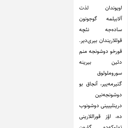
اویوندان لذت
آلابیلمه گوجونون
ساده‌جه نئچه
قوللاریندان بیری‌دیر.
قورخو دوشونجه منم
دئین بیرینه
سوروملولوق
گتیرمه‌ییر، آنجاق بو
دوشونجه‌نین
درینلییینی دوشونوب
ده، اؤز قوراللارینی
تهلوکه‌ده گؤره‌ن