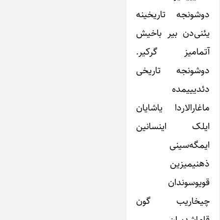
دوشونجه تاریخینه
یئنی‌دن بیر باخیش
آتمامیز گرکیر.
دوشونجه تاریخی
دئدیییمده
ماغارالاردا یاشایان
ایلک اینسانین
ایمگه‌سینی
ذهنیمیزین
قویوسوندان
چیخاریب گون
قاماشدیران