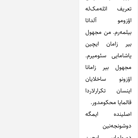
تعریف ائله‌مک‌له
اؤزومو آلداتا
بیلمه‌رم. من مجهول
بیر زامان ایچین
یاشامایی سئومیرم.
مجهول بیر زامانا
اؤزونو ساخلایان
اینسان تکرارلاردا
قالمایا محکومدور.
اصلینده ایمگه
دوشونجه‌نین
دورولماسی ایچین