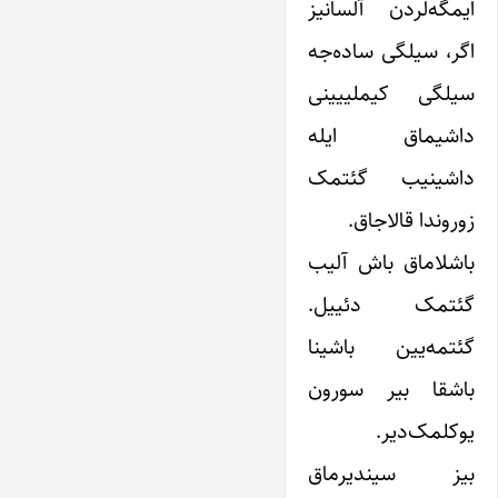
ایمگه‌لردن آلسانیز
اگر، سیلگی ساده‌جه
سیلگی کیملییینی
داشیماق ایله
داشینیب گئتمک
زوروندا قالاجاق.
باشلاماق باش آلیب
گئتمک دئییل.
گئتمه‌یین باشینا
باشقا بیر سورون
یوکلمک‌دیر.
بیز سیندیرماق