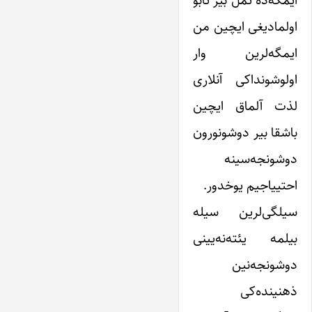
ایمگه‌ده تمل بیر تابو
اولمادیغی ایچین من
ایمگه‌لرین وار
اولوشونداکی آنلاری
لذت آلماق ایچین
باشقا بیر دوشونورون
دوشونجه‌سینه
احتییاجیم یوخدور.
سیلگی‌لرین سیله
بیلمه یئته‌نه‌یینی
دوشونجه‌نین
ذهنینده‌کی