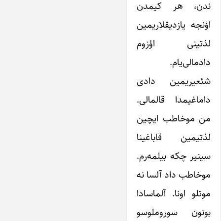
ندن، هر کیمدن
اؤنجه یازدیقلاریمین
لذتینی اؤزوم
دادمالی‌یام.
شئعیریمین دادی
داماغیمدا قالمالی.
من موخاطب ایچین
لذتیمین قاباغینا
سینیر چکه بیلمه‌رم.
موخاطب داد آلسا نه
موتلو اونا. آلماسادا
بونون سوروملوسو