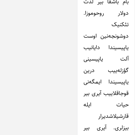
بام باشقا بیر لذت
دولار روحوموزا.
تئکنیک
دوشونجه‌نین اوست
یاپیسیندا دایانیب
آلت یاپیسینی
گؤزله‌ییب درین
یاپیسیندا ایمگه‌نی
قوجاقلاییب آیری بیر
حیات ایله
قارشیلاشدیرار
بیزلری. آیری بیر