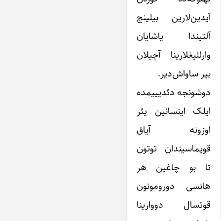
آیدین‌لارین بیلینج
آلتیندا یاشایان
وارللیغلارینا آچیلان
بیر ساواش‌دیر.
دوشونجه دئدیییمده
ایلک اینسانین یئر
اوزونه آیاق
قویماسیندان توتون
تا بو چاغین هر
هانسی دورومونون
قوتسال دووارینا