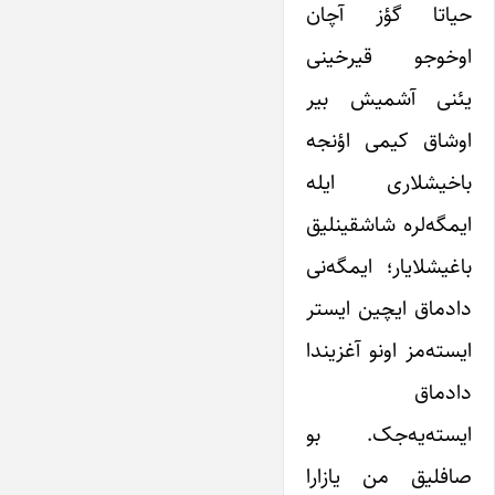
حیاتا گؤز آچان
اوخوجو قیرخینی
یئنی آشمیش بیر
اوشاق کیمی اؤنجه
باخیشلاری ایله
ایمگه‌لره شاشقینلیق
باغیشلایار؛ ایمگه‌نی
دادماق ایچین ایستر
ایسته‌مز اونو آغزیندا
دادماق
ایسته‌یه‌جک. بو
صافلیق من یازارا