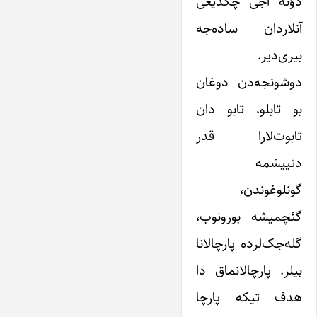
دؤنه آجی چکدیغی
آنلاردان ساده‌جه
بیری‌دیر.
دوشونجه‌دن دوغان
بو تابلو، تابو دان
تابوت‌لارا قدر
دئییشمه
گونلوغوندن،
گئچمیشه بورونوب،
گله‌جک‌لرده پارچالانا
بیلر. پارچالانماق دا
هدف تیکه پارچا