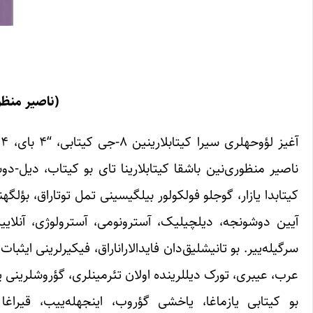
(ناصیر منظور
ناصیر منظوری‌نین باشقا کیتابلارینا تای بو کیتاب، دیل-دوشون
کی
عرب، عیبری، تورک دیل‎لرینده اولان تئرمین‎لری، گؤروشلرینی یئرینه قویماق اوچون ایشله‌دیر.
بو کیتابی یازماغا، ی