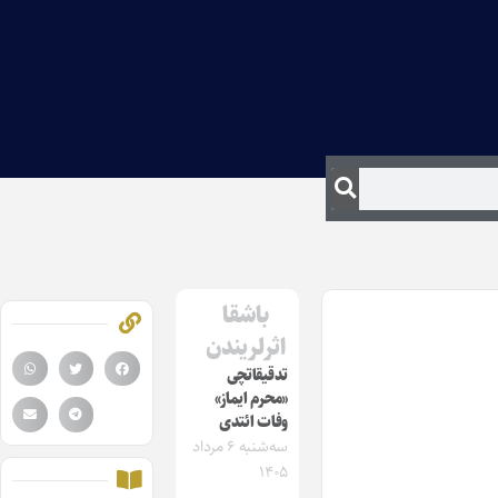
باشقا
اثرلریندن
تدقیقاتچی
«محرم ایماز»
وفات ائتدی
سه‌شنبه ۶ مرداد
۱۴۰۵