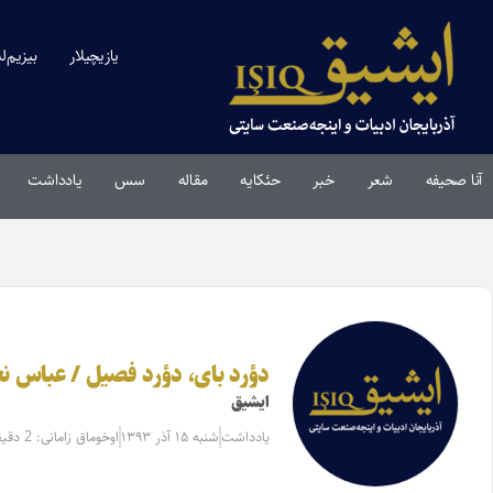
یازیچیلار
بیزیم‌ل
آنا صحیفه
شعر
خبر
حئکایه
مقاله‌
سس
یادداشت
دؤرد بای، دؤرد فصیل / عباس ن
ایشیق
یادداشت
شنبه ۱۵ آذر ۱۳۹۳
اوخوماق زامانی: 2 دقیقه