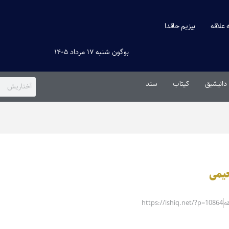
ه علاقه
بیزیم حاقدا
بوگون شنبه ۱۷ مرداد ۱۴۰۵
دانیشیق
کیتاب
سند
عیمی
https://ishiq.net/?p=10864