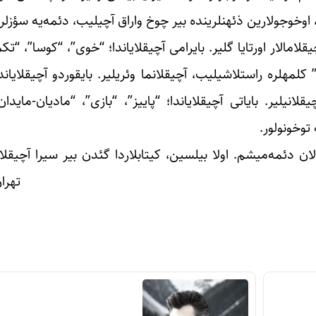
ا، اوخوجولارین ذئهنلرینده بیر چوخ واراق آچیلیب، دئمه‌یه سؤزلر ی
قلامالار اورتایا گلیر. بایرامی آچیقلایاندا؛ “خوی”، “کوسا”، “ت
“قاراچوخا”، “قیرمیز”، “سفره‌ی هفت‌سین”، “کوله چرشمبه” کلمه‎لره راستلاشیلیب، آچیقلانما وئریلیر. بای
قلانیلیر. بایاتی آچیقلایاندا؛ “پاییز”، “بازی”، “مادیان-مای
 توخونولور.
ان دئمه‌میشم. اولا بیلسین، کیتابلاردا گئدن بیر سیرا آچیقلام
اراق یئرینده قالیر. تهران، ۵/۰۹/۱۳۹۳