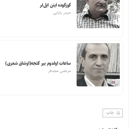
گوزگوده ایتن ایل‌لر
حیدر بابایی
ساعات اولدوم بیر گئجه(اوشاق شعری)
مرتضی مجدفر
چاپ