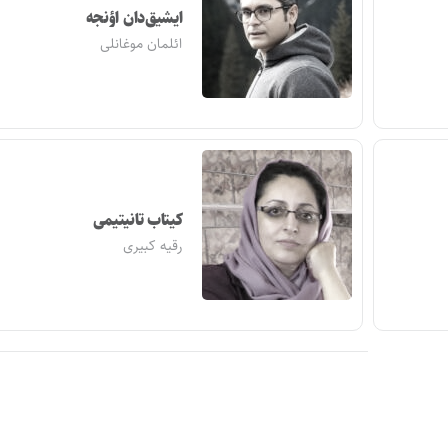
ایشیق‌دان اؤنجه
ائلمان موغانلی
کیتاب تانیتیمی
رقیه کبیری