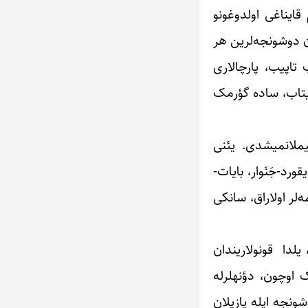
قایناغی اولدوغونو
نده بیربیرینه یاخین اولدوغونو اوزه چیخاریر. سانکی دیل‎لرده توپلانان دوشونجه‌لرین هر
ؤرمه‌یه، اونلاری آختاریب تاپیب، پارچالاری
 کیتاب، ساده گؤرمک
ییملانمیشدی. یئنی
ورد-جَنَوار، بایات-
 کلمه‌لر اولاراق، سانکی
 یلدا قونولاریندان
اولوشور. بو کیتابی اوخویان، بیلگی‌لرین چوخونلوغو ایله اوزله‌شدیگینه گؤره، کیتابین نه دئدیگینی یاخشی باشا دوشمک اوچون، دؤنه‎لرله
شونجه ایله یازیلان