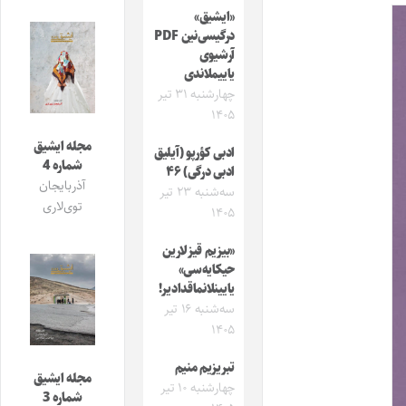
«ایشیق»
درگیسی‌نین PDF
آرشیوی
یاییملاندی
چهارشنبه ۳۱ تیر
۱۴۰۵
مجله ایشیق
ادبی کؤرپو (آیلیق
شماره 4
ادبی درگی) ۴۶
آذربایجان
سه‌شنبه ۲۳ تیر
توی‌لاری
۱۴۰۵
«بیزیم قیزلارین
حیکایه‌سی»
یایینلانماقدادیر!
سه‌شنبه ۱۶ تیر
۱۴۰۵
تبریزیم منیم
مجله ایشیق
چهارشنبه ۱۰ تیر
شماره 3