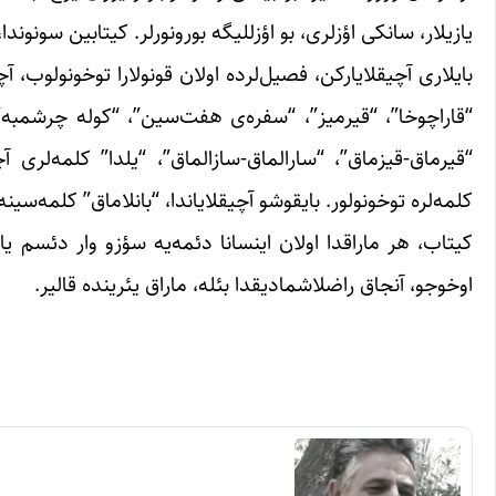
یازیلار، سانکی اؤزلری، بو اؤزللیگه بورونورلر. کیتابین سونوند
بایلاری آچیقلایارکن، فصیل‌لرده اولان قونولارا توخونولوب، آچی
“قیرماق-قیزماق”، “سارالماق-سازالماق”، “یلدا” کلمه‌لری آچی
کلمه‌لره توخونولور. بایقوشو آچیقلایاندا، “بانلاماق” کلمه‌سینه
کیتاب، هر ماراقدا اولان اینسانا دئمه‌یه سؤزو وار دئسم یال
اوخوجو، آنجاق راضلاشمادیقدا بئله، م