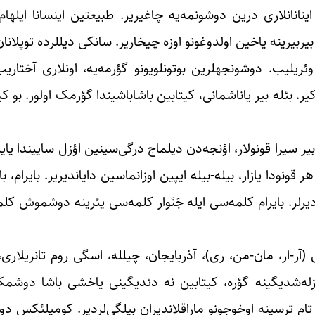
انانلاری درین دوشونمه‌یه چاغیریر. طبیعتین اینسانا ایلهام 
گؤرستمه‌یه چالیشیر. دوشونجه‌لرین دونیانین بوتون یئری
بؤلومو، بیربیر باشقا بیر میللتین کولتورو ایله دیلینه پای وئریلیب. دوشونجه‎لرین بوتونلویونو گ
ر. بئله بیر یاناشمانی، کیتابین باشاباشیندا گؤرمک اولور. بو
ر سیرا قونولار، اؤنجه‌دن دیلماج درگی‌سینین اؤزل ساییندا یا
ونودا یازار، بیله-بیله ایپین اوزانماسین دایاندیریر. بایرام، بایق
وخ آچیقلانان کلمه‌لردیرلر. بایرام کلمه‌سی ایله جَنَوار کلمه‌سی یئرینه دوشموش
ی (آر-ار، مان-من، ری)، آذربایجان، چیلله، اسگی روم تانریلاری،
ه تام ترسینه اوخوجونو ماراقلاندیران بیلگی‌لردیر. کومپلئکس دو