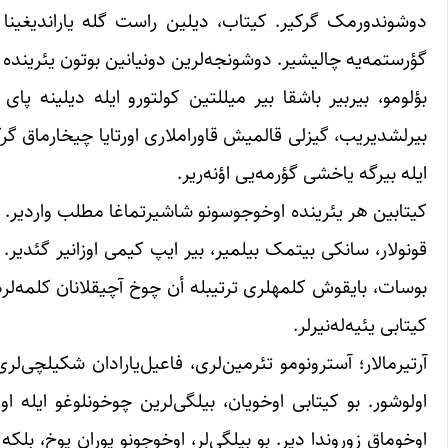
دوشوندورمک گرکیر. کیتاب، دیلین راست گله یاراندیغینا این
بیرلشدیریب، گیزلی قالمیش قاوراملاری اورتایا چیخارماق گرکی
ایله بیرگه یاخشی گؤرمه‌یی اؤنه‌ریر.
کیتابین هر یئرینده اوخوجوسونو شاشیرتماغا مطلب واردیر. بی
قونولار، سانکی بیتمک بیلمیر، بیر ایپ کیمی اوزانیر گئدیر. هر ق
بوسات، بایقوش کلمه‎لری ترتیب‎له أن چ
کیتابی یئیه‌له‌نیرلر.
آرتیرمالار؛ آسترونومو تئرمین‌لری، فاعیل‌یارادان شکیلچی‌لر
اوخوماق زوروندا دیر. بو بیلگی‌لر، اوخوجونو یوران یوخ، بلک