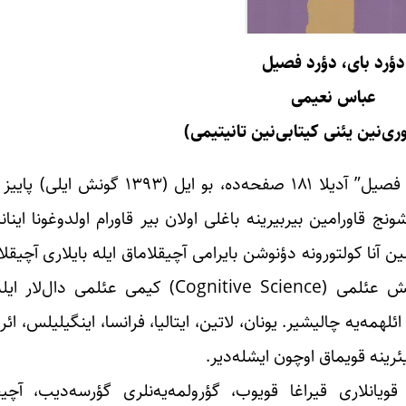
دؤرد بای، دؤرد فصیل
عباس نعیمی
ی‌نین یئنی کیتابی‌نین تانیتیمی)
آغیز لؤوحه‎لری سیرا کیتابلارینین ۸-جی کیتابی، “۴ بای، ۴ فصیل” آدی
ج قاورامین بیربیرینه باغلی اولان بیر قاورام اولدوغونا اینانار
تابدا یازار، گوجلو فولکولور بیلگیسینی تمل توتاراق، بؤلگه‎نین آنا کولتورونه دؤنوشن بایرامی آچیقلاماق ایله با
آیین دوشونجه، دیلچی‎لیک، آسترونومی، آسترولوژی، آنلاییش عئلمی (e Science
سرگی‎له‌ییر. بو تانیشلیق‌دان فایدالاراناراق، فیکیرلرینی ایثبات ائله‎مه‌یه چالیشیر. یونان، لاتین، ایتالیا، فرا
اخشی گؤروب، اینجه‎له‌ییب، قیراغا قویانلاری قیراغا قویوب، گؤرولمه‌یه‌نلری گؤرسه