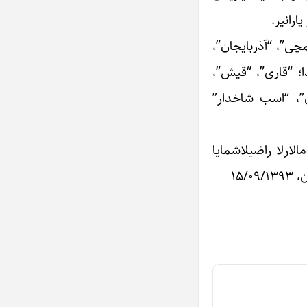
ارانیر.
کمچی”، “آذربایجان”،
قوردو آچیقلایاندا؛ “قاری”، “قیش”،
دان”، “اسب شاخدار”
الارلا راضیلاشمایا
۱