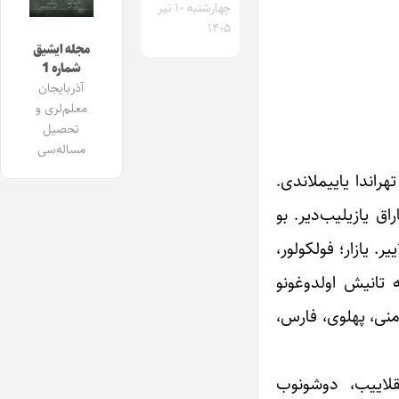
چهارشنبه ۱۰ تیر
۱۴۰۵
مجله ایشیق
شماره 1
آذربایجان
معلم‌لری و
تحصیل
مساله‌سی
لا ۱۸۱ صفحه‌ده، بو ایل (۱۳۹۳ گونش ایلی) پاییز تهراندا یاییملاندی.
اق یازیلیب‌دیر. بو
یلاری آچیقلاییر. یازار؛ فولکولور،
Cognitiv) کیمی عئلمی دال‌لار ایله تانیش اولدوغونو
نسا، اینگیلیلس، ائرمنی، پهلوی، فارس،
‌دیب، آچیقلاییب، دوشونوب