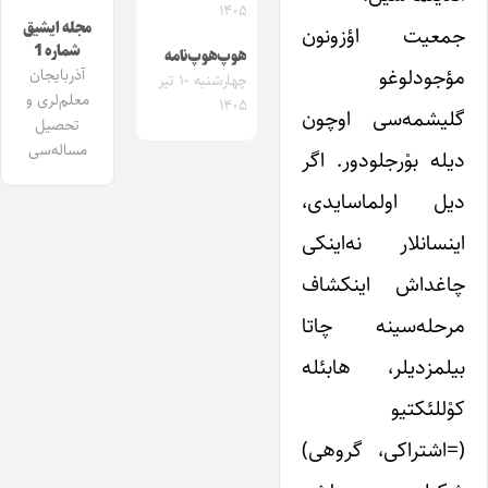
۱۴۰۵
مجله ایشیق
جمعیت اؤزونون
شماره 1
هوپ‌هوپ‌نامه
مؤجودلوغو
آذربایجان
چهارشنبه ۱۰ تیر
معلم‌لری و
۱۴۰۵
گلیشمه‌سی اوچون
تحصیل
مساله‌سی
دیله بوْرجلودور. اگر
دیل اولماسایدی،
اینسانلار نه‌اینکی
چاغداش اینکشاف
مرحله‌سینه چاتا
بیلمزدیلر، هابئله
کوْللئکتیو
(=اشتراکی، گروهی)