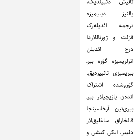
تانیش دئییلدیک،
یالنیز دیلیمیزه
ترجمه ائدیله‌رک
قزئت و ژورناللاردا
درج ائدیلن
اثرلریمیزه گؤره بیر‌ـ‌
بیریمیزی تانییردیق.
گؤروشده اشتراک
ائده‌ن یازیچیلار بیر‌ـ‌
بیری‌نین آرخاسینجا
قالخاراق ساغلیق‌لار
دئییر، ایکی کیشی و