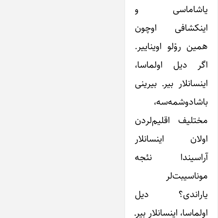
یاشاماسی و
اینکشافی اوچون
همین روْلو اویناییر.
اگر دیل اولماسا،
اینسانلار بیرـ بیرینی
باشادوشمه‌سه،
مختلیف اقلیم‌لردن
اولان اینسانلار
آراسیندا نئجه
موناسیبت‌لر
یاراندی؟ دیل
اولماسا، اینسانلار بیرـ‌