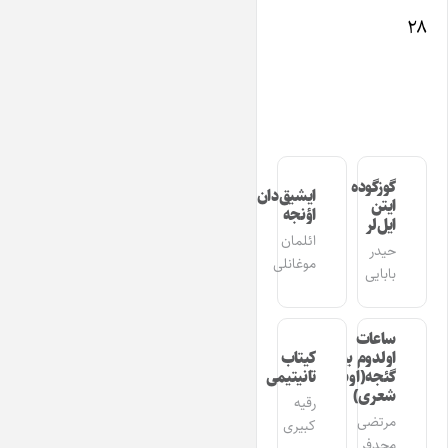
۲۸
گوزگوده
ایشیق‌دان
ایتن
اؤنجه
ایل‌لر
ائلمان
حیدر
موغانلی
بابایی
ساعات
اولدوم بیر
کیتاب
گئجه(اوشاق
تانیتیمی
شعری)
رقیه
مرتضی
کبیری
مجدفر