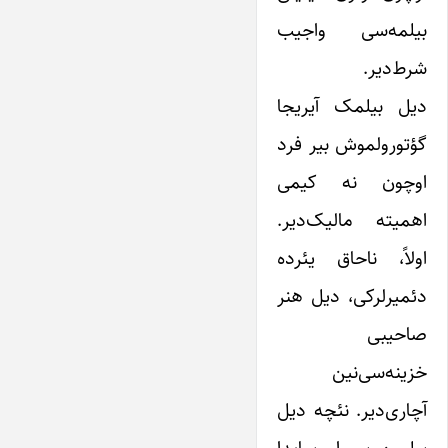
بیلمه‌سی واجیب
شرط‌دیر.
دیل بیلمک آیریجا
گؤتورولموش بیر فرد
اوچون نه کیمی
اهمیته مالیک‌دیر.
اولاً، ناحاق یئرده
دئمیرلرکی، دیل هنر
صاحیبی
خزینه‌سی‌نین
آچاری‌دیر. نئچه دیل