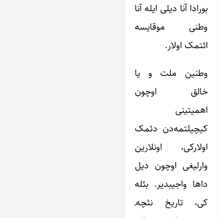
بورادا آنا دیلی ایله آنا
وطنی موقایسه
ائتمک اولار.
وطنین ملت و یا
خالق اوچون
اهمیتینی
کیچیلتمه‌دن دئمک
اولارکی، اونلارین
وارلیغی اوچون دیل
داها واجیبدیر. بئله
کی، تاریخ نئچه‌ـ‌