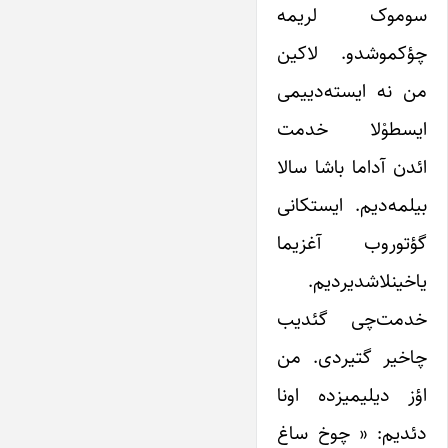
سوموک لریمه
چؤکموشدو. لاکین
من نه ایسته‌دییمی
ایسطوْلا خدمت
ائدن آداما باشا سالا
بیلمه‌دیم. ایستکانی
گؤتوروب آغزیما
یاخینلاشدیردیم.
خدمت‌چی گئدیب
چاخیر گتیردی. من
اؤز دیلیمیزده اونا
دئدیم: « چوخ ساغ