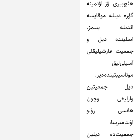
هئچ‌بیری اؤز اؤنمینه
گؤره دیلله موقایسه
ائدیله‌ بیلمز.
اصلینده دیل و
جمعیت قارشیلیقلی
آسیلی‌لیق
موناسیبتینده‌دیر.
دیل جمعیتین
وارلیغی اوچون
هانسی روْلو
اوْینامیرسا،
جمعیت‌ده دیلین