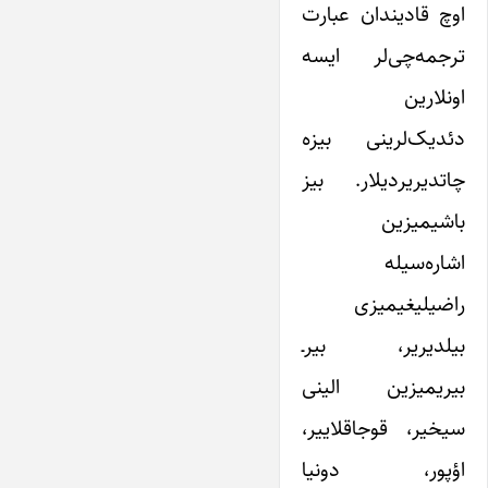
اوچ قادیندان عبارت
ترجمه‌چی‌لر ایسه
اونلارین
دئدیک‌لرینی بیزه
چاتدیریردیلار. بیز
باشیمیزین
اشاره‌سیله
راضیلیغیمیزی
بیلدیریر، بیرـ‌
بیریمیزین الینی
سیخیر، قوجاقلاییر،
اؤپور، دونیا