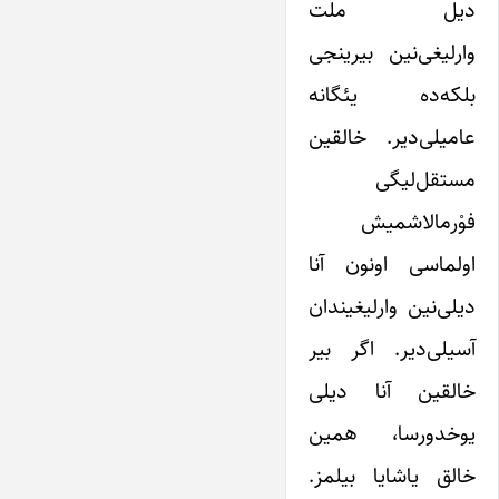
دیل ملت
وارلیغی‌نین بیرینجی
بلکه‌ده یئگانه
عامیلی‌دیر. خالقین
مستقل‌لیگی
فوْرمالاشمیش
اولماسی اونون آنا
دیلی‌نین وارلیغیندان
آسیلی‌دیر. اگر بیر
خالقین آنا دیلی
یوخدورسا، همین
خالق یاشایا بیلمز.