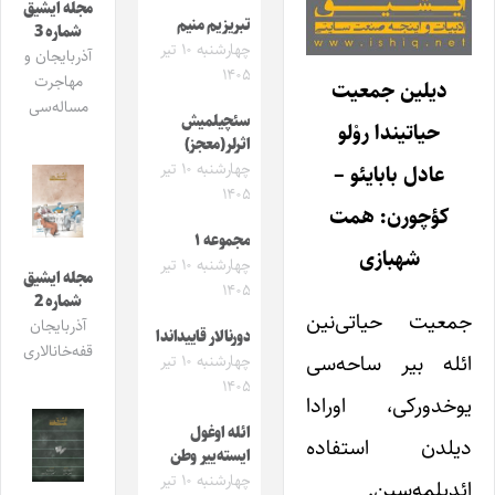
مجله ایشیق
تبریزیم منیم
شماره 3
چهارشنبه ۱۰ تیر
آذربایجان و
۱۴۰۵
مهاجرت
دیلین جمعیت
مساله‌سی
سئچیلمیش
حیاتیندا روْلو
اثرلر(معجز)
چهارشنبه ۱۰ تیر
عادل بابایئو –
۱۴۰۵
کؤچورن: همت
مجموعه ۱
شهبازی
چهارشنبه ۱۰ تیر
مجله ایشیق
۱۴۰۵
شماره 2
جمعیت حیاتی‌نین
آذربایجان
دورنالار قاییداندا
قفه‌خانالاری
ائله ‌بیر ساحه‌سی
چهارشنبه ۱۰ تیر
۱۴۰۵
یوخدورکی، اورادا
ائله اوغول
دیلد‌ن استفاده
ایسته‌ییر وطن
چهارشنبه ۱۰ تیر
ائدیلمه‌سین.