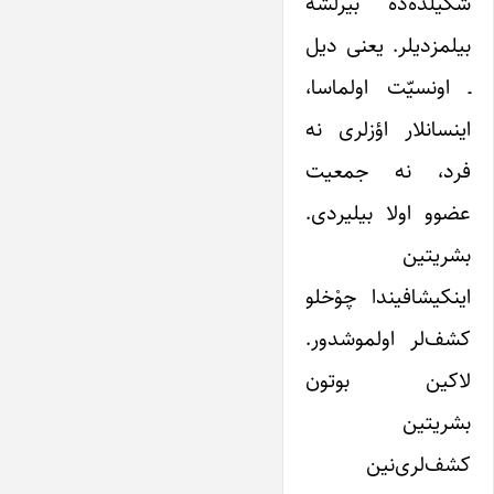
شکیلده‌ده بیرلشه
بیلمزدیلر. یعنی دیل
ـ اونسیّت اولماسا،
اینسانلار اؤزلری‌ نه
‌فرد، نه‌ جمعیت
عضوو اولا بیلیردی.
بشریتین
اینکیشافیندا چوْخلو
کشف‌لر اولموشدور.
لاکین بوتون
بشریتین
کشف‌لری‌نین