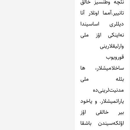
نئچه وطنسیز خالق
تانییر.آمما اونلار آنا
دیللری اساسیندا
نه‌اینکی اؤز ملی
وارلیقلارینی
قورویوب
ساخلامیشلار، ها
بئله ملی
مدنیت‌لرینی‌ده
یاراتمیشلار. و یاخود
بیر خالقی اؤز
اؤلکه‌سیندن باشقا