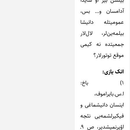
بیلسن بیر او سایدا
آدامسان و… بس،
عمومیتله دانیشا
بیلمه‌ین‌لر، لال‌لار
جمعیتده نه کیمی
موقع توتورلار؟
اتک یازی:
۱) باخ:
ا.س.بایراموف،
اینسان دانیشماغی و
فیکیرلشمه‌یی نئجه
اؤیرنمیشدیر، ص‌ ۹ـ