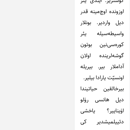
گؤستریر. ایندی یئر
اوزونده اوچ‌مینه قد‌ر
دیل واردیر. بونلار
واسیطه‌سیله یئر
کوره‌سی‌نین بوتون
گوشه‌لرینده اولان
آداملار بیر‌ـ‌ بیریله
اونسیّت یارادا بیلیر.
بیرخالقین حیاتیندا
دیل هانسی روْلو
اوْیناییر؟ یاخشی
دئییلمیشدیر کی