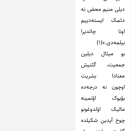
دیلی منیم محض نه
دئمک ایسته‌دییم
اونا چاتدیرا
بیلمه‌دی.»(۱)
بو میثال دیلین
جمعیت، گئنیش
معنادا بشریت
اوچون نه درجه‌ده
بؤیوک اؤنمینه
مالیک اوْلدوغونو
چوخ آیدین شکیلده