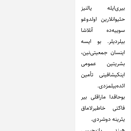
بیری‌ایله یالنیز
حئیوانلارین اولدوغو
سوییه‌ده آنلاشا
بیلردیلر. بو ایسه
اینسان جمعیتی‌نین،
بشریتین عمومی
اینکیشافینی تأمین
ائده‌بیلمزدی.
بوحاقدا ماراقلی بیر
فاکتی خاطیرلاماق
یئرینه دوشردی.
هیند یازیچیسی