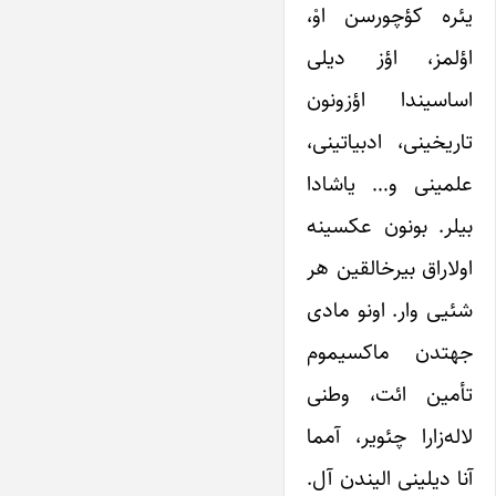
یئره کؤچورسن اوْ،
اؤلمز، اؤز دیلی
اساسیندا اؤزونون
تاریخینی، ادبیاتینی،
علمینی و… یاشادا
بیلر. بونون عکسینه
اولاراق بیرخالقین هر
شئیی وار. اونو مادی
جهتدن ماکسیموم
تأمین ائت، وطنی
لاله‌زارا چئویر، آمما
آنا دیلینی الیندن آل.