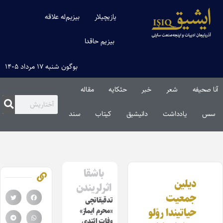
یازیچیلار
بیزیم‌له علاقه
بیزیم حاقدا
بوگون شنبه ۱۷ مرداد ۱۴۰۵
آنا صحیفه
شعر
خبر
حئکایه
مقاله‌
سس
یادداشت
دانیشیق
کیتاب
سند
باشقا
دیلین
اثرلریندن
جمعیت
تدقیقاتچی
حیاتیندا روْلو
«محرم ایماز»
وفات ائتدی