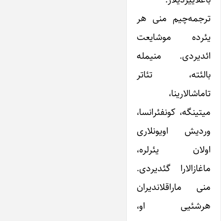
ترجمه‌چیم منی هر
یئرده موشایعت
ائدیردی. منیمله
بالئته، تئاتر
تاماشالارینا،
میتینگه، کونفئرانسا،
وردیش اویونلاری
اولان یئرلره،
ماغازالارا گئدیردی.
منی ماراقلاندیران
هرشئیی او،