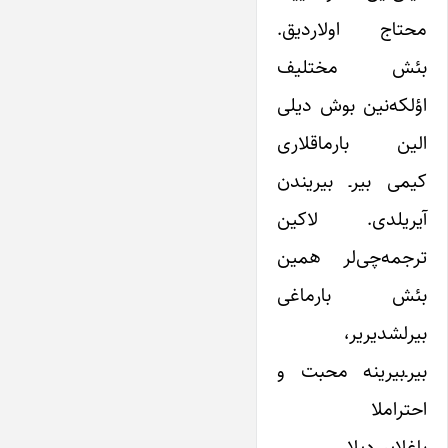
محتاج اولاردیق.
بئش مختلیف
اؤلکه‌نین بوش دیلی
الین بارماقلاری
کیمی بیر‌ـ‌ بیریندن
آیریلدی. لاکین
ترجمه‌چی‌لر همین
بئش بارماغی
بیرلشدیریر،
بیر‌ـ‌بیرینه محبت و
احتراملا
باغلاییردیلار.