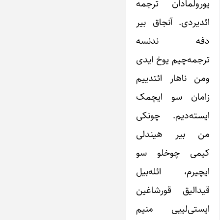
یورولمادان ترجمه
ائدیردی. آنجاق بیر
دفه ندنسه
ترجمه‌چیم یوخ ایدی
ومن ناهار ائتدییم
زامان سو ایچمک
ایسته‌دیم. چونکی
من بیر هیندلی
کیمی چوخلو سو
ایچیرم، ائله‌بیل
قیدالیق قورشاغین
ایستی‌لییی منیم