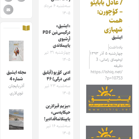
/ عادل بابایئو
سه‌شنبه ۶ مرداد
– کؤچورن:
۱۴۰۵
همت
«ایشیق»
شهبازی
درگیسی‌نین PDF
ایشیق
آرشیوی
یاییملاندی
یادداشت
چهارشنبه ۳۱ تیر
چهارشنبه ۵ آذر ۱۳۹۳
۱۴۰۵
اوخوماق زامانی: 3
دقیقه
https://ishiq.net/
ادبی کؤرپو (آیلیق
مجله ایشیق
?p=10753
ادبی درگی) ۴۶
شماره 4
سه‌شنبه ۲۳ تیر
آذربایجان
۱۴۰۵
توی‌لاری
«بیزیم قیزلارین
حیکایه‌سی»
یایینلانماقدادیر!
سه‌شنبه ۱۶ تیر
۱۴۰۵