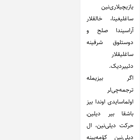
یازیچیلاری‌نین
ساغلیغینا، خالقلار
آراسیندا صلح و
دوستلوق شرفینه
ساغلیقلار
دئییردیک.
اگر بیزیمله
ترجمه‌چی‌لر
اولماسایدی اوندا بیز
باشقا بیر دیلین‌ـ‌
حرکت دیلی‌نین، ال
دیلی‌نین کؤمه‌یینه