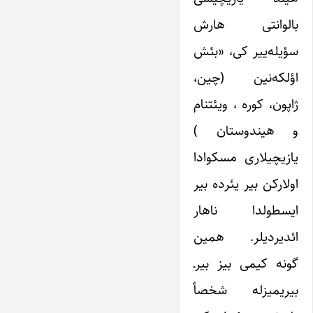
بالوانتی هارش
سؤیله‌ییر کی، «بئش
اؤلکه‌نین (چین،
ژاپون، کوره ، ویئتنام
و هیندوستان )
یازیچیلاری مسکوادا
اولارکن بیر یئرده بیر
ایسطولدا ناهار
ائدیردیلر. همین
‌گونه کیمی بیز بیرـ
بیریمیزله شخصاً