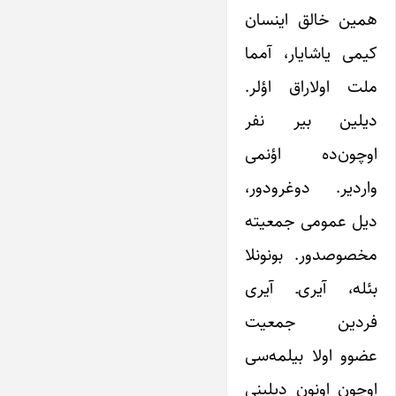
همین خالق اینسان
کیمی یاشایار، آمما
ملت اولاراق اؤلر.
دیلین بیر نفر
اوچون‌ده اؤنمی
واردیر. دوغرودور،
دیل عمومی جمعیته
مخصوصدور. بونونلا
بئله، آیری‌ـ‌ آیری
فردین جمعیت
عضوو اولا بیلمه‌سی
اوچون اونون دیلینی