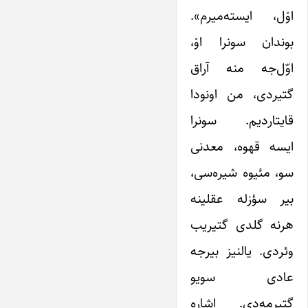
اوْل، ایسته‌میرم».
بوندان سونرا اوْ،
اوّل‌جه منه آراق
گتیردی، من اونودا
قایتاردیم. سونرا
ایسه قهوه، معدنی
سو، مئیوه شیره‌سی،
بیر سؤزله عقلینه
هرنه گلدی گتیریب
وئردی. یالنیز بیرجه
عادی سویو
گتیرمه‌دی. اشاره