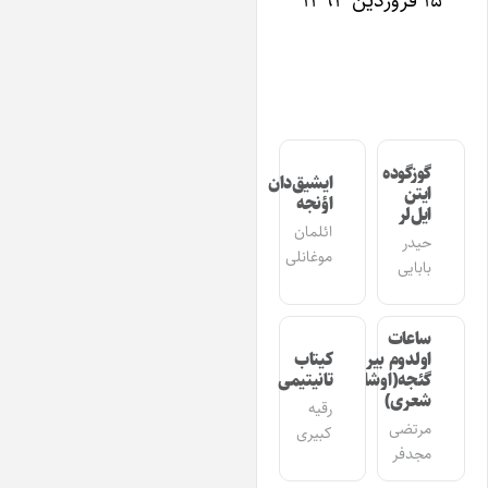
گوزگوده
ایشیق‌دان
ایتن
اؤنجه
ایل‌لر
ائلمان
حیدر
موغانلی
بابایی
ساعات
اولدوم بیر
کیتاب
گئجه(اوشاق
تانیتیمی
شعری)
رقیه
مرتضی
کبیری
مجدفر