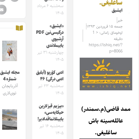
ساغلیغی.
سه‌شنبه ۶ مرداد
ایشیق
۱۴۰۵
خبر
«ایشیق»
جمعه ۱۵ فروردین ۱۳۹۳
درگیسی‌نین PDF
اوخوماق زامانی: < 1
دقیقه
آرشیوی
https://ishiq.net/?
یاییملاندی
p=8066
چهارشنبه ۳۱ تیر
۱۴۰۵
ادبی کؤرپو (آیلیق
مجله ایشیق
ادبی درگی) ۴۶
شماره 4
سه‌شنبه ۲۳ تیر
آذربایجان
۱۴۰۵
توی‌لاری
«بیزیم قیزلارین
ممد قاضی(م.سمندر)
حیکایه‌سی»
یایینلانماقدادیر!
عائله‌سینه باش
سه‌شنبه ۱۶ تیر
ساغلیغی.
۱۴۰۵