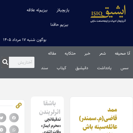
یازیچیلار
بیزیم‌له علاقه
بیزیم حاقدا
بوگون شنبه ۱۷ مرداد ۱۴۰۵
ا صحیفه
شعر
خبر
حئکایه
مقاله‌
س
یادداشت
دانیشیق
کیتاب
سند
باشقا
ممد
اثرلریندن
قاضی(م.سمندر)
تدقیقاتچی
عائله‌سینه باش
«محرم ایماز»
وفات ائتدی