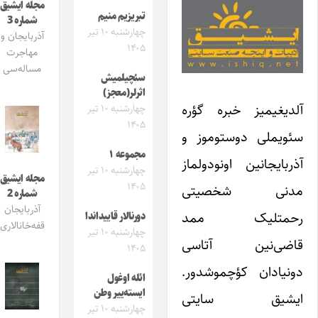
مجله ایشیق
تبریزیم منیم
شماره 3
چهارشنبه ۱۰ تیر
آذربایجان و
۱۴۰۵
مهاجرت
مساله‌سی
سئچیلمیش
اثرلر(معجز)
آلدیغیمیز خبره گؤره
چهارشنبه ۱۰ تیر
۱۴۰۵
سئویملی دوستوموز و
مجموعه ۱
آذربایجانین اونودولماز
چهارشنبه ۱۰ تیر
مجله ایشیق
۱۴۰۵
مدنی شخصیتی
شماره 2
آذربایجان
رحمتلیک ممد
دورنالار قاییداندا
قفه‌خانالاری
چهارشنبه ۱۰ تیر
قاضی‌نین آتاسی
۱۴۰۵
دونیادان کؤچموشدور.
ائله اوغول
ایسته‌ییر وطن
ایشیق سایتی
چهارشنبه ۱۰ تیر