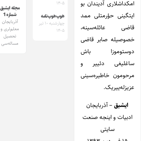
امکداشلاری آدیندان بو
۱۴۰۵
مجله ایشیق
ایتگینی حؤرمتلی ممد
شماره 1
هوپ‌هوپ‌نامه
آذربایجان
چهارشنبه ۱۰ تیر
قاضی عائله‌سینه،
معلم‌لری و
۱۴۰۵
تحصیل
خصوصیله صابر قاضی
مساله‌سی
دوستوموزا باش
ساغلیغی دئییر و
مرحومون خاطیره‌سینی
عزیزله‌ییریک.
ایشیق
– آذربایجان
ادبیات و اینجه صنعت
سایتی
۱۵ فروردین ۱۳۹۳