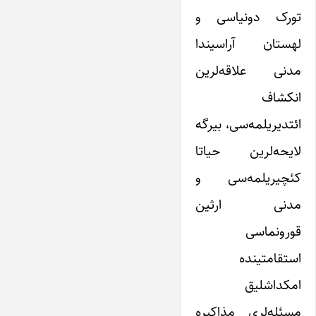
تورک دونیاسی و
لهستان آراسیندا
مدنی علاقه‌لرین
انکشاف
ائتدیریلمه‌سی، بیرگه
لایحه‌لرین حیاتا
کئچیریلمه‌سی و
مدنی ارثین
قورونماسی
استقامتینده
امکداشلیق
مسئله‌لری مذاکیره