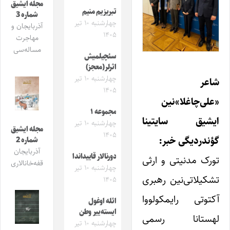
مجله ایشیق
تبریزیم منیم
شماره 3
چهارشنبه ۱۰ تیر
آذربایجان و
۱۴۰۵
مهاجرت
مساله‌سی
سئچیلمیش
اثرلر(معجز)
چهارشنبه ۱۰ تیر
شاعر
۱۴۰۵
«علی‌چاغلا»نین
مجموعه ۱
ایشیق سایتینا
چهارشنبه ۱۰ تیر
مجله ایشیق
۱۴۰۵
گؤندردیگی خبر:
شماره 2
آذربایجان
دورنالار قاییداندا
تورک مدنیتی و ارثی
قفه‌خانالاری
چهارشنبه ۱۰ تیر
تشکیلاتی‌نین رهبری
۱۴۰۵
آکتوتی رایمکولووا
ائله اوغول
ایسته‌ییر وطن
لهستانا رسمی
چهارشنبه ۱۰ تیر