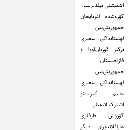
اهمیتینی بیلدیریب.
گؤروشده آذربایجان
جمهوریتی‌نین
لهستانداکی سفیری
نرگیز قوربان‌اووا و
قازاخیستان
جمهوریتی‌نین
لهستانداکی سفیری
عالیم کیرابایئو
اشتراک ائدیبلر.
گؤروش طرفلری
ماراقلاندیران دیگر