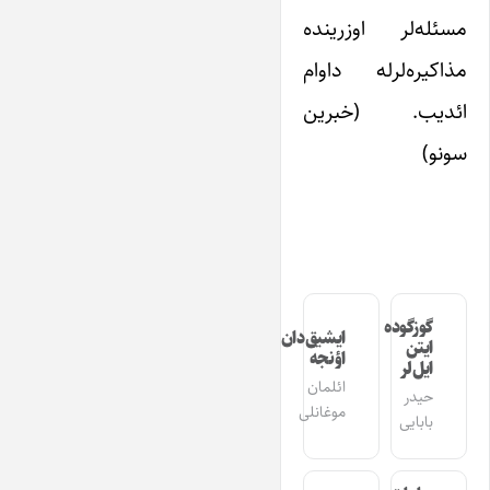
مسئله‌لر اوزرینده
مذاکیره‌لرله داوام
ائدیب. (خبرین
سونو)
گوزگوده
ایشیق‌دان
ایتن
اؤنجه
ایل‌لر
ائلمان
حیدر
موغانلی
بابایی