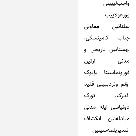
واجب‌لییینی
وورغولاییب.
سئناتین معاونی
جناب کامینسکی،
لهستانین تاریخی و
مدنی ارثین
قورونماسینا بؤیوک
اؤنم وئردییینی قئید
ائدرک، تورک
دونیاسی ایله مدنی
مبادله‌نین انکشاف
ائتدیریلمه‌سینین