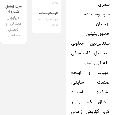
۱۴۰۵
سفری
مجله ایشیق
شماره 1
چرچیوه‌سینده
هوپ‌هوپ‌نامه
آذربایجان
چهارشنبه ۱۰ تیر
لهستان
معلم‌لری و
۱۴۰۵
تحصیل
جمهوریتینین
مساله‌سی
سئناتی‌نین معاونی
میخاییل کامینسکی
ایله گؤروشوب.
ادبیات و اینجه
صنعت سایتی،
تشکیلاتا استناد
اولاراق خبر وئریر
کی، گؤروش زامانی