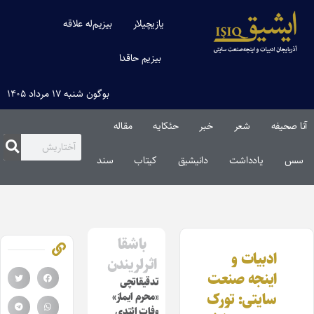
یازیچیلار
بیزیم‌له علاقه
بیزیم حاقدا
بوگون شنبه ۱۷ مرداد ۱۴۰۵
آنا صحیفه
شعر
خبر
حئکایه
مقاله‌
سس
یادداشت
دانیشیق
کیتاب
سند
باشقا
ادبیات و
اثرلریندن
اینجه صنعت
تدقیقاتچی
سایتی: تورک
«محرم ایماز»
وفات ائتدی