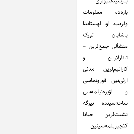
پئرسپئکتیولری
باره‌ده معلومات
وئریب. او، لهستاندا
یاشایان تورک
منشأ‌لی جمع‌لرین –
تاتارلارین و
کارائیم‌لرین مدنی
ارثی‌نین قورونماسی
و اؤیره‌نیلمه‌سی
ساحه‌سینده بیرگه
تشبث‌لرین حیاتا
کئچیریلمه‌سینین