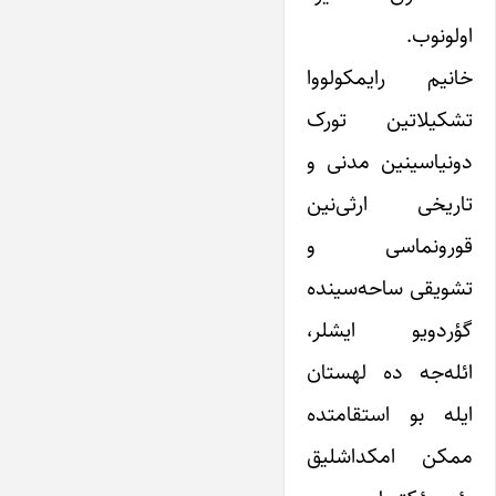
اولونوب.
خانیم رایمکولووا
تشکیلاتین تورک
دونیاسینین مدنی و
تاریخی ارثی‌نین
قورونماسی و
تشویقی ساحه‌سینده
گؤردویو ایشلر،
ائله‌جه ده لهستان
ایله بو استقامتده
ممکن امکداشلیق