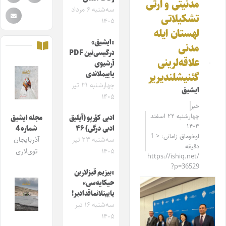
مدنیتی و ارثی
سه‌شنبه ۶ مرداد
تشکیلاتی
۱۴۰۵
لهستان ایله
«ایشیق»
مدنی
درگیسی‌نین PDF
علاقه‌لرینی
آرشیوی
یاییملاندی
گئنیشلندیریر
چهارشنبه ۳۱ تیر
ایشیق
۱۴۰۵
خبر
چهارشنبه ۲۲ اسفند
ادبی کؤرپو (آیلیق
مجله ایشیق
۱۴۰۳
ادبی درگی) ۴۶
شماره 4
اوخوماق زامانی: < 1
سه‌شنبه ۲۳ تیر
آذربایجان
دقیقه
۱۴۰۵
توی‌لاری
https://ishiq.net/
?p=36529
«بیزیم قیزلارین
حیکایه‌سی»
یایینلانماقدادیر!
سه‌شنبه ۱۶ تیر
۱۴۰۵