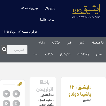
یازیچیلار
بیزیم‌له علاقه
بیزیم حاقدا
بوگون شنبه ۱۷ مرداد ۱۴۰۵
آنا صحیفه
شعر
خبر
حئکایه
مقاله‌
سس
یادداشت
دانیشیق
کیتاب
سند
باشقا
«ایشیق» ۱۲
اثرلریندن
یاشینا دولدو
تدقیقاتچی
ایشیق
«محرم ایماز»
وفات ائتدی