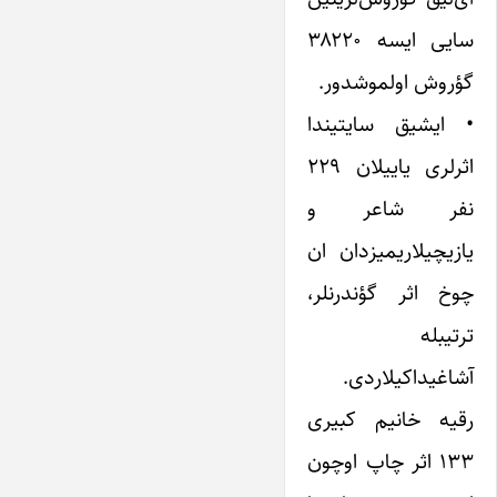
سایی ایسه ۳۸۲۲۰
گؤروش اولموشدور.
• ایشیق سایتیندا
اثرلری یاییلان ۲۲۹
نفر شاعر و
یازیچیلاریمیزدان ان
چوخ اثر گؤندرنلر،
ترتیبله
آشاغیداکیلاردی.
رقیه خانیم کبیری‌
۱۳۳ اثر چاپ اوچون