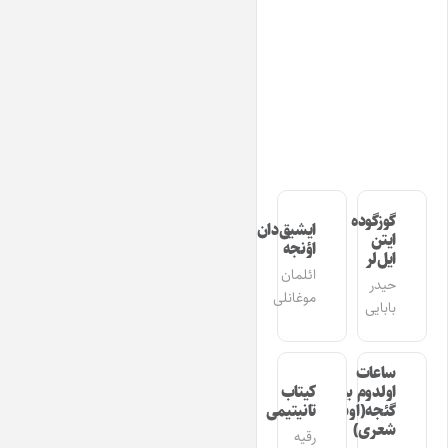
گوزگوده
ایشیق‌دان
ایتن
اؤنجه
ایل‌لر
ائلمان
حیدر
موغانلی
بابایی
ساعات
اولدوم بیر
کیتاب
گئجه(اوشاق
تانیتیمی
شعری)
رقیه