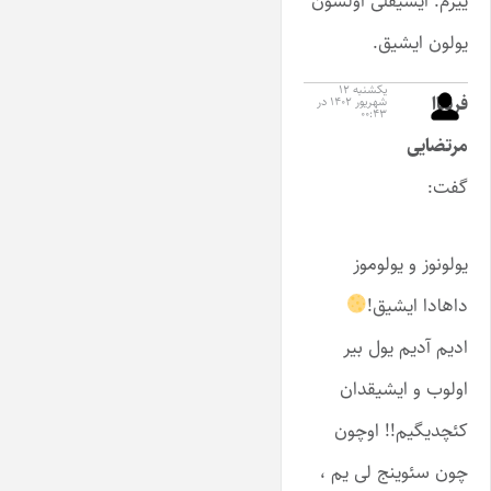
ییرم. ایشیقلی اولسون
یولون ایشیق.
یکشنبه ۱۲
فریباا
شهریور ۱۴۰۲ در
۰۰:۴۳
مرتضایی
گفت:
یولونوز و یولوموز
داهادا ایشیق!
ادیم آدیم یول بیر
اولوب و ایشیقدان
کئچدیگیم!! اوچون
چون سئوینج لی یم ،