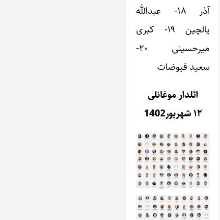
آذر ۱۸- عبدالله
یالچین ۱۹- کبری
میرحسینی ۲۰-
سعید فیوضات
ائلدار موغانلی
۱۲ شهریور1402