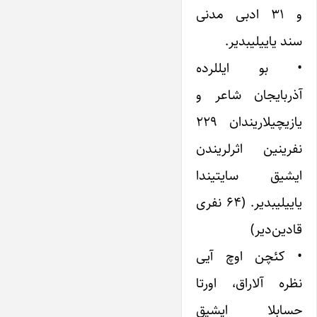
و ۳۱ ادبی مدنی
سند یاییلیبدیر.
• بو ایللرده
آذربایجان شاعر و
یازیچیلاریندان ۲۲۹
نفرینین اثرلریندن
ایشیق سایتیندا
یاییلیبدیر. (۶۴ نفری
قادین‌دیر)
• کئچن اوچ آیی
نظره آلاراق، اورتا
حسابلا ایشیق