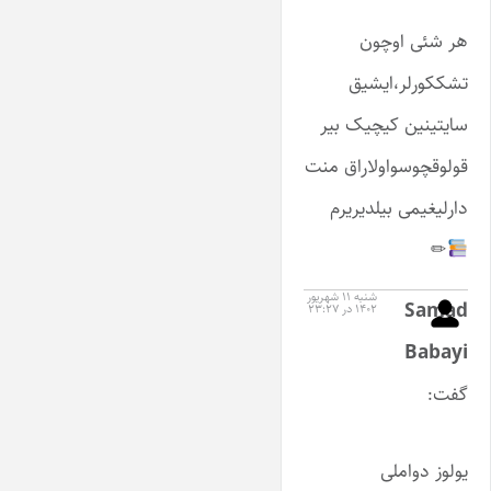
هر شئی اوچون
تشککورلر،ایشیق
سایتینین کیچیک بیر
قولوقچوسو‌اولاراق منت
دارلیغیمی بیلدیریرم
✏
شنبه ۱۱ شهریور
Samad
۱۴۰۲ در ۲۳:۲۷
Babayi
گفت:
یولوز دواملی