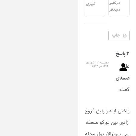
مرتضی
کبیری
مجدفر
چاپ
۳ پاسخ
دوشنبه ۱۳ شهریور
علی
۱۴۰۲ در ۱۰:۱۴
صمدی
گفت:
واختی ایله وارلیق فروغ
آزادی نین تورکو صحفه
سی سونرالار یول مجله