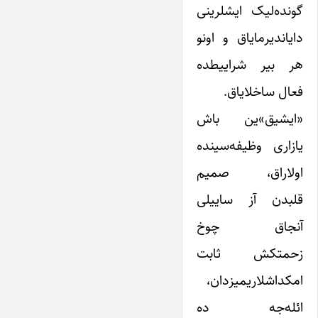
گونده‌لیک ایشلرینی
دایاندیرمایاق و اونو
هر بیر شراییطده
فعال ساخلایاق.
«ایشیق»‌ین باش
یازاری وظیفه‌سینده
اولاراق، صمیم
قلبدن آز ساییلی
آنجاق چوخ
زحمتکش ثابت
امکداشلاریمیزدان،
ائله‌جه ده