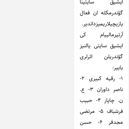
ایشیق سایتینا
گؤندرمکله ان فعال
یازیچیلاریمیزداندیر.
آرتیرمالییام کی
ایشیق سایتی یالنیز
گؤندریلن اثرلری
یاییر:
۱- رقیه کبیری ۲-
ناصر داوران ۳- ع.
ن. چاپار ۴- حبیب
فرشباف ۵- مرتضی
مجدفر ۶- حسن