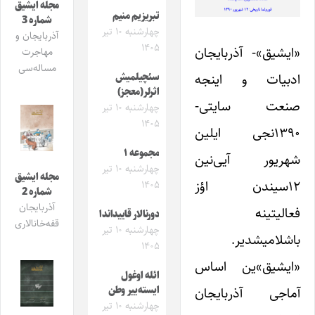
مجله ایشیق
تبریزیم منیم
شماره 3
چهارشنبه ۱۰ تیر
آذربایجان و
۱۴۰۵
«ایشیق»- آذربایجان
مهاجرت
مساله‌سی
ادبیات و اینجه
سئچیلمیش
اثرلر(معجز)
صنعت سایتی-
چهارشنبه ۱۰ تیر
۱۴۰۵
۱۳۹۰نجی ایلین
مجموعه ۱
شهریور آیی‌نین
چهارشنبه ۱۰ تیر
مجله ایشیق
۱۲سیندن اؤز
۱۴۰۵
شماره 2
آذربایجان
فعالیتینه
دورنالار قاییداندا
قفه‌خانالاری
چهارشنبه ۱۰ تیر
باشلامیشدیر.
۱۴۰۵
«ایشیق‌»ین اساس
ائله اوغول
ایسته‌ییر وطن
آماجی آذربایجان
چهارشنبه ۱۰ تیر