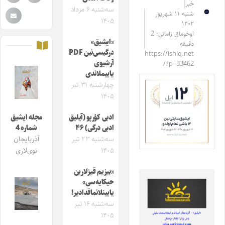
خبر
سه‌شنبه ۶ مرداد
شنبه ۱۱ شهریور
۱۴۰۵
۱۴۰۲
اوخوماق زامانی: 2
«ایشیق»
دقیقه
درگیسی‌نین PDF
https://ishiq.net
آرشیوی
/?p=33462
یاییملاندی
چهارشنبه ۳۱ تیر
۱۴۰۵
ادبی کؤرپو (آیلیق
مجله ایشیق
ادبی درگی) ۴۶
شماره 4
سه‌شنبه ۲۳ تیر
آذربایجان
۱۴۰۵
توی‌لاری
«بیزیم قیزلارین
حیکایه‌سی»
یایینلانماقدادیر!
سه‌شنبه ۱۶ تیر
۱۴۰۵