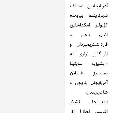
آذربایجانین مختلف
شهرلرینده بیزیمله
کؤنوللو امکداشلیق
ائدن باجی و
قارداشلاریمیزدان و
اؤز گؤزل اثرلری ایله
«ایشیق» سایتینا
تمناسیز قاتیلان
آذربایجان یازیچی و
شاعرلریندن
اولدوقجا تشکر
ائدیب، اونلارا اؤز