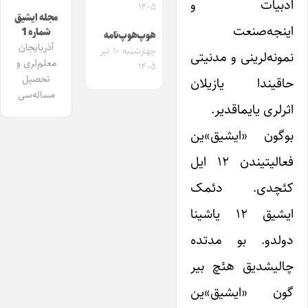
ادبیات و
۱۴۰۵
مجله ایشیق
اینجه‌صنعت
شماره 1
هوپ‌هوپ‌نامه
آذربایجان
چهارشنبه ۱۰ تیر
نمونه‌لرینی و مدنیتی
معلم‌لری و
۱۴۰۵
تحصیل
حاقیندا یازیلان
مساله‌سی
اثرلری یایماقدیر.
بوگون «ایشیق»‌ین
فعالیتیندن ۱۲ ایل
کئچدی. دئمک
ایشیق ۱۲ یاشینا
دولدو. بو مدتده
چالیشدیق هئچ بیر
گون «ایشیق»‌ین