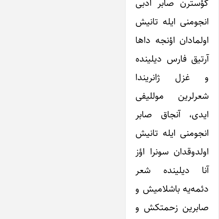
گؤسترن صابر ادبی
انجومنی ایله تانیش
اولمادان اؤنجه داها
آرتیق فارس دیلینده
و غزل ژانریندا
شعرلرین موللیفی
ایدی، آنجاق صابر
انجومنی ایله تانیش
اولدوقدان سونرا اؤز
آنا دیلینده شعر
دئمه‌یه باشلامیش و
صابرین زحمتکش و