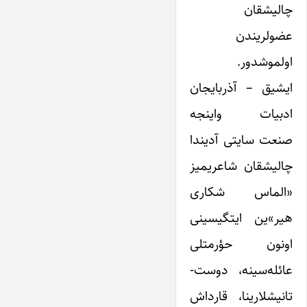
چالیشقان
عضولریندن
اولموشدور.
ایشیق – آذربایجان
ادبیات واینجه
صنعت سایتی آدیندا
چالیشقان شاعریمیز
«الماس شکاری
هیر»ین ایتگیسینی
اونون حؤرمتلی
عائله‌سینه، دوست-
تانیشلارینا، قارداش