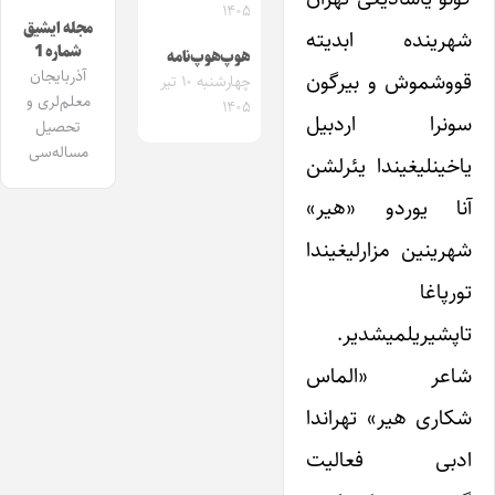
۱۴۰۵
مجله ایشیق
شهرینده ابدیته
شماره 1
هوپ‌هوپ‌نامه
آذربایجان
قووشموش و بیرگون
چهارشنبه ۱۰ تیر
معلم‌لری و
۱۴۰۵
سونرا اردبیل
تحصیل
مساله‌سی
یاخینلیغیندا یئرلشن
آنا یوردو «هیر»
شهرینین مزارلیغیندا
تورپاغا
تاپشیریلمیشدیر.
شاعر «الماس
شکاری هیر» تهراندا
ادبی فعالیت