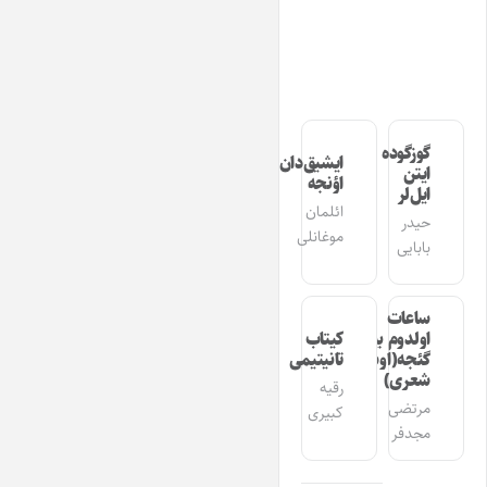
گوزگوده
ایشیق‌دان
ایتن
اؤنجه
ایل‌لر
ائلمان
حیدر
موغانلی
بابایی
ساعات
اولدوم بیر
کیتاب
گئجه(اوشاق
تانیتیمی
شعری)
رقیه
مرتضی
کبیری
مجدفر