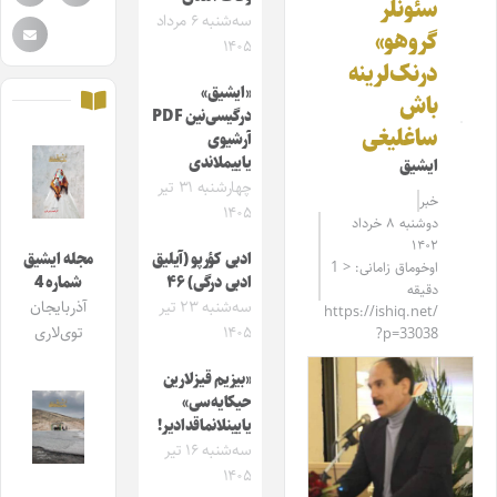
سئونلر
سه‌شنبه ۶ مرداد
گروهو»
۱۴۰۵
درنک‌لرینه
«ایشیق»
باش
درگیسی‌نین PDF
ساغلیغی
آرشیوی
یاییملاندی
ایشیق
چهارشنبه ۳۱ تیر
خبر
۱۴۰۵
دوشنبه ۸ خرداد
۱۴۰۲
ادبی کؤرپو (آیلیق
مجله ایشیق
اوخوماق زامانی: < 1
ادبی درگی) ۴۶
شماره 4
دقیقه
سه‌شنبه ۲۳ تیر
آذربایجان
https://ishiq.net/
۱۴۰۵
توی‌لاری
?p=33038
«بیزیم قیزلارین
حیکایه‌سی»
یایینلانماقدادیر!
سه‌شنبه ۱۶ تیر
۱۴۰۵