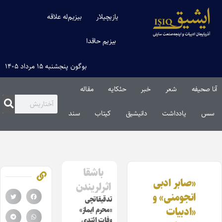
یازیچیلار
بیزیم‌له علاقه
بیزیم حاقدا
بوگون پنجشنبه ۱۵ مرداد ۱۴۰۵
آنا صحیفه
شعر
خبر
حئکایه
مقاله‌
سس
یادداشت
دانیشیق
کیتاب
سند
باشقا
«صابر ادبی
اثرلریندن
انجومنی» و
تدقیقاتچی
«ادبیات
«محرم ایماز»
وفات ائتدی