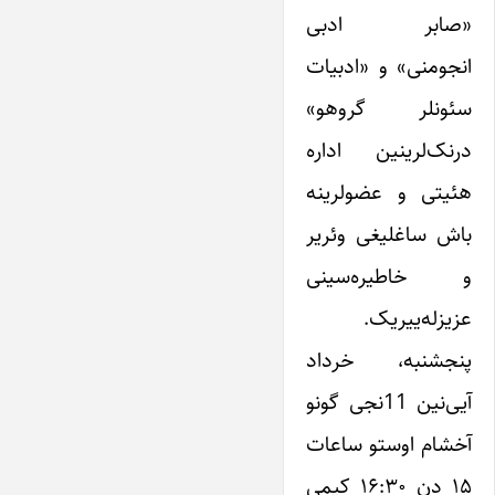
«صابر ادبی
انجومنی» و «ادبیات
سئونلر گروهو»
درنک‌لرینین اداره
هئیتی و عضولرینه
باش ساغلیغی وئریر
و خاطیره‌سینی
عزیزله‌ییریک.
پنجشنبه، خرداد
آیی‌نین 11نجی گونو
آخشام اوستو ساعات
۱۵ دن ۱۶:۳۰ کیمی