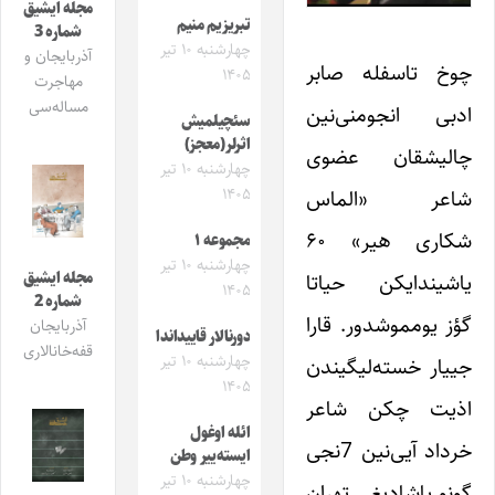
مجله ایشیق
تبریزیم منیم
شماره 3
چهارشنبه ۱۰ تیر
آذربایجان و
چوخ تاسفله صابر
۱۴۰۵
مهاجرت
مساله‌سی
ادبی انجومنی‌نین
سئچیلمیش
اثرلر(معجز)
چالیشقان عضوی
چهارشنبه ۱۰ تیر
۱۴۰۵
شاعر «الماس
شکاری هیر» ۶۰
مجموعه ۱
چهارشنبه ۱۰ تیر
یاشیندایکن حیاتا
مجله ایشیق
۱۴۰۵
شماره 2
گؤز یومموشدور. قارا
آذربایجان
دورنالار قاییداندا
قفه‌خانالاری
چهارشنبه ۱۰ تیر
جییار خسته‌لیگیندن
۱۴۰۵
اذیت چکن شاعر
ائله اوغول
خرداد آیی‌نین 7نجی
ایسته‌ییر وطن
چهارشنبه ۱۰ تیر
گونو یاشادیغی تهران